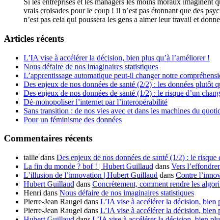
Si les entreprises et les managers les moins moraux imaginent que
vrais croisades pour le coup ! Il n’est pas étonnant que des psy
n’est pas cela qui poussera les gens a aimer leur travail et don
Articles récents
L’IA vise à accélérer la décision, bien plus qu’à l’améliorer !
Nous défaire de nos imaginaires statistiques
L’apprentissage automatique peut-il changer notre compréhens
Des enjeux de nos données de santé (2/2) : les données plutôt q
Des enjeux de nos données de santé (1/2) : le risque d’un chan
Dé-monopoliser l’internet par l’interopérabilité
Sans transition : de nos vies avec et dans les machines du quoti
Pour un féminisme des données
Commentaires récents
tallie
dans
Des enjeux de nos données de santé (1/2) : le risque
La fin du monde ? bof ! | Hubert Guillaud
dans
Vers l’effondre
L’illusion de l’innovation | Hubert Guillaud
dans
Contre l’innov
Hubert Guillaud
dans
Concrètement, comment rendre les algorit
Henri
dans
Nous défaire de nos imaginaires statistiques
Pierre-Jean Raugel
dans
L’IA vise à accélérer la décision, bien 
Pierre-Jean Raugel
dans
L’IA vise à accélérer la décision, bien 
Hubert Guillaud
dans
L’IA vise à accélérer la décision, bien plu