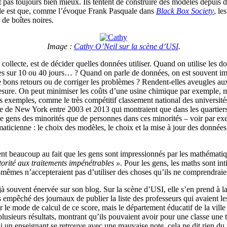
 pas toujours bien mieux. Ils tentent de construire des modèles depuis d
-elle est que, comme l’évoque Frank Pasquale dans
Black Box Society
, le
de boîtes noires.
Image :
Cathy O’Neil sur la scène d’USI
.
 collecte, est de décider quelles données utiliser. Quand on utilise les 
ur 10 ou 40 jours… ? Quand on parle de données, on est souvent imprécis
de bons retours ou de corriger les problèmes ? Rendent-elles aveugles 
sure. On peut minimiser les coûts d’une usine chimique par exemple, ma
s exemples, comme le très compétitif classement national des université
 de New York entre 2003 et 2013 qui montraient que dans les quartiers p
s de gens des minorités que de personnes dans ces minorités – voir par e
cienne : le choix des modèles, le choix et la mise à jour des données,
ient beaucoup au fait que les gens sont impressionnés par les mathématiqu
rité aux traitements impénétrables »
. Pour les gens, les maths sont in
mêmes n’accepteraient pas d’utiliser des choses qu’ils ne comprendraie
jà souvent énervée sur son blog. Sur la scène d’USI, elle s’en prend à
as empêché des journaux de publier la liste des professeurs qui avaient
 le mode de calcul de ce score, mais le département éducatif de la ville
lusieurs résultats, montrant qu’ils pouvaient avoir pour une classe une 
 un enseignant se retrouve avec une mauvaise note, cela ne dit rien du to