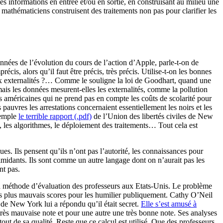
es informations en entrée et/ou en sortie, en construisant au milieu une
s mathématiciens construisent des traitements non pas pour clarifier les
données de l’évolution du cours de l’action d’Apple, parle-t-on de
, alors qu’il faut être précis, très précis. Utilise-t-on les bonnes
aux externalités ?… Comme le souligne la loi de Goodhart, quand une
is les données mesurent-elles les externalités, comme la pollution
s américaines qui ne prend pas en compte les coûts de scolarité pour
auvres les arrestations concernaient essentiellement les noirs et les
xemple
le terrible rapport (.pdf)
de l’Union des libertés civiles de New
 les algorithmes, le déploiement des traitements… Tout cela est
es. Ils pensent qu’ils n’ont pas l’autorité, les connaissances pour
timidants. Ils sont comme un autre langage dont on n’aurait pas les
nt pas.
 la méthode d’évaluation des professeurs aux Etats-Unis. Le problème
 les plus mauvais scores pour les humilier publiquement. Cathy O’Neil
 de New York lui a répondu qu’il était secret.
Elle s’est amusé à
très mauvaise note et pour une autre une très bonne note. Ses analyses
ut de sa qualité. Reste que ce calcul est utilisé. Que des professeurs