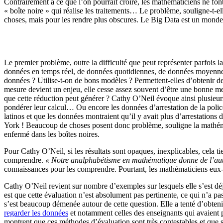
Contrairement à ce que l’on pourrait croire, les mathématiciens ne font
« boîte noire » qui réalise les traitements… Le problème, souligne-t
choses, mais pour les rendre plus obscures. Le Big Data est un monde 
Le premier problème, outre la difficulté que peut représenter parfois la
données en temps réel, de données quotidiennes, de données moyennes s
données ? Utilise-t-on de bons modèles ? Permettent-elles d’obtenir 
mesure devient un enjeu, elle cesse assez souvent d’être une bonne me
que cette réduction peut générer ? Cathy O’Neil évoque ainsi plusieur
pondérer leur calcul… Ou encore les données d’arrestation de la police
latinos et que les données montraient qu’il y avait plus d’arrestation
York ! Beaucoup de choses posent donc problème, souligne la mathémati
enfermé dans les boîtes noires.
Pour Cathy O’Neil, si les résultats sont opaques, inexplicables, cela t
comprendre.
« Notre analphabétisme en mathématique donne de l’auto
connaissances pour les comprendre. Pourtant, les mathématiciens eux-
Cathy O’Neil revient sur nombre d’exemples sur lesquels elle s’est dé
est que cette évaluation n’est absolument pas pertinente, ce qui n’a p
s’est beaucoup démenée autour de cette question. Elle a tenté d’obtenir
regarder les données
et notamment celles des enseignants qui avaient p
montrent que ces méthodes d’évaluation sont très contestables et que si