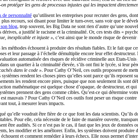
n protéger les gens de processus injustes qui les impactent directemen
ts de personnalité
qu’utilisent les entreprises pour recruter des gens, don
 plus recours, soi disant pour limiter le turn-over, sans voir que le dév
 son blog
, trop souvent, les Big Data ne sont rien d’autre qu’une nouve
s dérives, a justifié le racisme et la criminalité. Or, ces tests dits « psyc
e, inexplicable et injuste »
, c’est ainsi que le monde risque de devenir
 méthodes échouent à produire des résultats fiables. Et le fait que ces
hoses et leur passage à l’échelle démultiplie encore leur effet destructe
l’évaluation automatisée des risques de récidive criminelle aux Etats-Unis
ns un quartier à la criminalité élevée, s’ils ont fini le lycée, si leur pè
 cachés dans le code »
. Pour Cathy O’Neil, ces outils proposent de mett
 systèmes rendent les choses pires qu’elles sont parce qu’ils reposent su
nnements les rendent encore pires, puisque que non seulement ils sont déf
uction mathématique est quelque chose d’opaque, de destructeur, et qui a
stèmes prennent des gens comme cibles. Qu’est-ce qui détermine votre s
est mauvais ? Pour Cathy O’Neil ces outils font peser un risque contre l
vant tout, à mesurer leurs impacts.
é qu’elle voudrait être fière de ce que font les data scientists. Qu’ils d
itables. Pour elle, cela nécessite de le faire de manière ouverte, transp
nt être audités. Si ce n’est pas le cas, il faut que les jeux de données 
nts, les modifier et les améliorer. Enfin, les systèmes doivent produire
 échouent et comment remédier à leurs échecs. Elle nous permet d’interpr