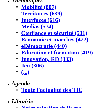
Thématiques
Mobilité (807)
Territoires (639)
Interfaces (616)
Médias (574)
Confiance et sécurité (531)
Economie et marchés (472)
eDémocratie (440)
Education et formation (419)
Innovation, RD (333)
Jeu (306)
(...)
Agenda
Toute l'actualité des TIC
Librairie
Notre selection de livres