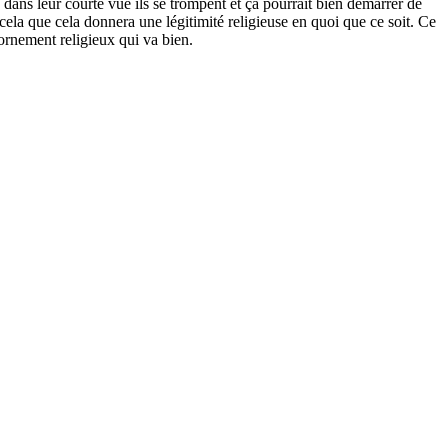
 dans leur courte vue ils se trompent et ça pourrait bien démarrer de
cela que cela donnera une légitimité religieuse en quoi que ce soit. Ce
ornement religieux qui va bien.