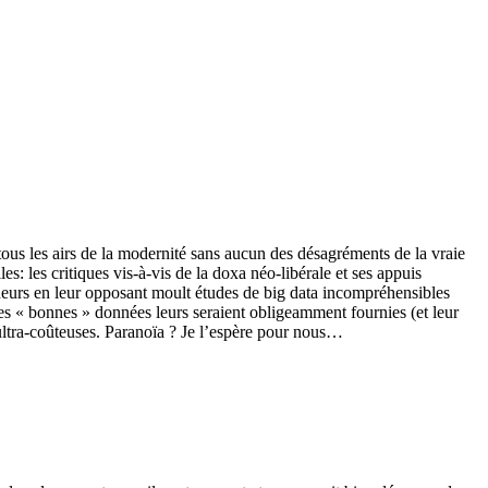
tous les airs de la modernité sans aucun des désagréments de la vraie
: les critiques vis-à-vis de la doxa néo-libérale et ses appuis
rdeurs en leur opposant moult études de big data incompréhensibles
les « bonnes » données leurs seraient obligeamment fournies (et leur
l ultra-coûteuses. Paranoïa ? Je l’espère pour nous…