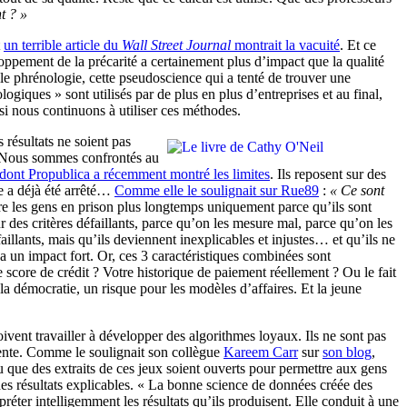
t ? »
t
un terrible article du
Wall Street Journal
montrait la vacuité
. Et ce
eloppement de la précarité a certainement plus d’impact que la qualité
lle phrénologie, cette pseudoscience qui a tenté de trouver une
hologiques » sont utilisés par de plus en plus d’entreprises et au final,
 si nous continuons à utiliser ces méthodes.
 résultats ne soient pas
ur. Nous sommes confrontés au
dont Propublica a récemment montré les limites
. Ils reposent sur des
re a déjà été arrêté…
Comme elle le soulignait sur Rue89
:
« Ce sont
re les gens en prison plus longtemps uniquement parce qu’ils sont
r des critères défaillants, parce qu’on les mesure mal, parce qu’on les
aillants, mais qu’ils deviennent inexplicables et injustes… et qu’ils ne
 un impact fort. Or, ces 3 caractéristiques combinées sont
core de crédit ? Votre historique de paiement réellement ? Ou le fait
a démocratie, un risque pour les modèles d’affaires. Et la jeune
oivent travailler à développer des algorithmes loyaux. Ils ne sont pas
arente. Comme le soulignait son collègue
Kareem Carr
sur
son blog
,
ou que des extraits de ces jeux soient ouverts pour permettre aux gens
 des résultats explicables. « La bonne science de données créée des
éter intelligemment les résultats qu’ils produisent. Elle conduit à une