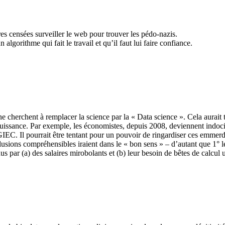
s censées surveiller le web pour trouver les pédo-nazis.
algorithme qui fait le travail et qu’il faut lui faire confiance.
e cherchent à remplacer la science par la « Data science ». Cela aurait 
uissance. Par exemple, les économistes, depuis 2008, deviennent indociles
GIEC. Il pourrait être tentant pour un pouvoir de ringardiser ces emme
lusions compréhensibles iraient dans le « bon sens » – d’autant que 1° 
us par (a) des salaires mirobolants et (b) leur besoin de bêtes de calcu