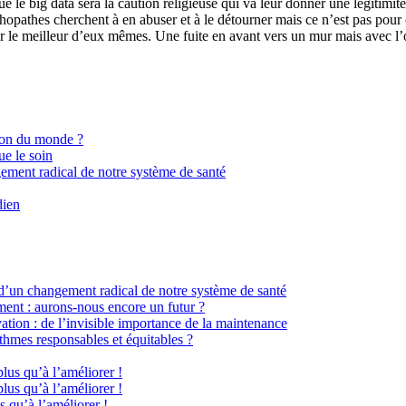
 le big data sera la caution religieuse qui va leur donner une légitimité
chopathes cherchent à en abuser et à le détourner mais ce n’est pas pour 
ner le meilleur d’eux mêmes. Une fuite en avant vers un mur mais avec l’
ion du monde ?
ue le soin
gement radical de notre système de santé
dien
 d’un changement radical de notre système de santé
ment : aurons-nous encore un futur ?
ation : de l’invisible importance de la maintenance
hmes responsables et équitables ?
plus qu’à l’améliorer !
plus qu’à l’améliorer !
s qu’à l’améliorer !