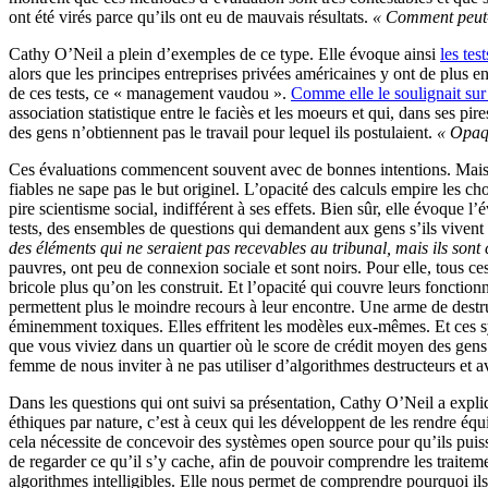
ont été virés parce qu’ils ont eu de mauvais résultats.
« Comment peut-o
Cathy O’Neil a plein d’exemples de ce type. Elle évoque ainsi
les tes
alors que les principes entreprises privées américaines y ont de plus en
de ces tests, ce « management vaudou ».
Comme elle le soulignait sur
association statistique entre le faciès et les moeurs et qui, dans ses pire
des gens n’obtiennent pas le travail pour lequel ils postulaient.
« Opaqu
Ces évaluations commencent souvent avec de bonnes intentions. Mais les
fiables ne sape pas le but originel. L’opacité des calculs empire les c
pire scientisme social, indifférent à ses effets. Bien sûr, elle évoque 
tests, des ensembles de questions qui demandent aux gens s’ils vivent da
des éléments qui ne seraient pas recevables au tribunal, mais ils sont
pauvres, ont peu de connexion sociale et sont noirs. Pour elle, tous ces
bricole plus qu’on les construit. Et l’opacité qui couvre leurs fonctio
permettent plus le moindre recours à leur encontre. Une arme de destr
éminemment toxiques. Elles effritent les modèles eux-mêmes. Et ces sy
que vous viviez dans un quartier où le score de crédit moyen des gens 
femme de nous inviter à ne pas utiliser d’algorithmes destructeurs et a
Dans les questions qui ont suivi sa présentation, Cathy O’Neil a expliqu
éthiques par nature, c’est à ceux qui les développent de les rendre équ
cela nécessite de concevoir des systèmes open source pour qu’ils puisse
de regarder ce qu’il s’y cache, afin de pouvoir comprendre les traiteme
algorithmes intelligibles. Elle nous permet de comprendre pourquoi ils