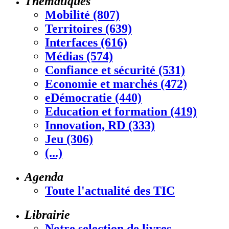
Thématiques
Mobilité (807)
Territoires (639)
Interfaces (616)
Médias (574)
Confiance et sécurité (531)
Economie et marchés (472)
eDémocratie (440)
Education et formation (419)
Innovation, RD (333)
Jeu (306)
(...)
Agenda
Toute l'actualité des TIC
Librairie
Notre selection de livres