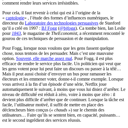
comment rendre leurs services irrésistibles.
Pour cela, il faut revenir à celui qui est à l’origine de la
«
captologie
« , l’étude des formes d’influences numériques, le
directeur du
Laboratoire des technologies persuasives
de Stanford
qu’il a créé en 1997 :
BJ Fogg
(
@bjfogg
). Ca tombe bien, Ian Leslie
pour
1843
, le magazine de
TheEconomist
, a récemment rencontré le
gourou de ces techniques de persuasion et de manipulation.
Pour Fogg, lorsque nous voulons que les gens fassent quelque
chose, nous tentons de les persuader. Mais c’est une mauvaise
option.
Souvent, elle marche assez mal
. Pour Fogg, il est plus
efficace de rendre le service plus facile. Un politicien qui veut que
les gens votent pour lui peut faire un discours ou passer à la télé…
Mais il peut aussi choisir d’envoyer un bus pour ramasser les
électeurs et les emmener voter, donne-t-il comme exemple. Lorsque
vous arrivez à la fin d’un épisode d’une série, Netflix joue
automatiquement le suivant, à moins que vous lui disiez d’arrêter. Le
niveau de difficulté est réduit à zéro, voire à moins que zéro : il
devient plus difficile d’arrêter que de continuer. Lorsque la tâche est
facile, l’utilisateur motivé, il suffit de mettre en place des
déclencheurs bien conçus (
« chauds »
) sur le chemin des
utilisateurs… Faire qu’ils se sentent bien, en capacité, puissants…
est le second ingrédient des services réussis.