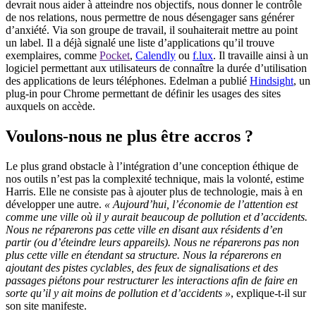
devrait nous aider à atteindre nos objectifs, nous donner le contrôle
de nos relations, nous permettre de nous désengager sans générer
d’anxiété. Via son groupe de travail, il souhaiterait mettre au point
un label. Il a déjà signalé une liste d’applications qu’il trouve
exemplaires, comme
Pocket
,
Calendly
ou
f.lux
. Il travaille ainsi à un
logiciel permettant aux utilisateurs de connaître la durée d’utilisation
des applications de leurs téléphones. Edelman a publié
Hindsight
, un
plug-in pour Chrome permettant de définir les usages des sites
auxquels on accède.
Voulons-nous ne plus être accros ?
Le plus grand obstacle à l’intégration d’une conception éthique de
nos outils n’est pas la complexité technique, mais la volonté, estime
Harris. Elle ne consiste pas à ajouter plus de technologie, mais à en
développer une autre.
« Aujourd’hui, l’économie de l’attention est
comme une ville où il y aurait beaucoup de pollution et d’accidents.
Nous ne réparerons pas cette ville en disant aux résidents d’en
partir (ou d’éteindre leurs appareils). Nous ne réparerons pas non
plus cette ville en étendant sa structure. Nous la réparerons en
ajoutant des pistes cyclables, des feux de signalisations et des
passages piétons pour restructurer les interactions afin de faire en
sorte qu’il y ait moins de pollution et d’accidents »
, explique-t-il sur
son site manifeste.