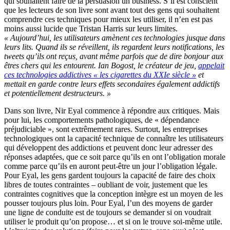
qui souhaitent faire de la persuasion un business. S’il est conscient
que les lecteurs de son livre sont avant tout des gens qui souhaitent
comprendre ces techniques pour mieux les utiliser, il n’en est pas
moins aussi lucide que Tristan Harris sur leurs limites.
« Aujourd’hui, les utilisateurs amènent ces technologies jusque dans
leurs lits. Quand ils se réveillent, ils regardent leurs notifications, les
tweets qu’ils ont reçus, avant même parfois que de dire bonjour aux
êtres chers qui les entourent. Ian Bogost, le créateur de jeu,
appelait
ces technologies addictives « les cigarettes du XXIe siècle »
et
mettait en garde contre leurs effets secondaires également addictifs
et potentiellement destructeurs. »
Dans son livre, Nir Eyal commence à répondre aux critiques. Mais
pour lui, les comportements pathologiques, de « dépendance
préjudiciable », sont extrêmement rares. Surtout, les entreprises
technologiques ont la capacité technique de connaître les utilisateurs
qui développent des addictions et peuvent donc leur adresser des
réponses adaptées, que ce soit parce qu’ils en ont l’obligation morale
comme parce qu’ils en auront peut-être un jour l’obligation légale.
Pour Eyal, les gens gardent toujours la capacité de faire des choix
libres de toutes contraintes – oubliant de voir, justement que les
contraintes cognitives que la conception intègre est un moyen de les
pousser toujours plus loin. Pour Eyal, l’un des moyens de garder
une ligne de conduite est de toujours se demander si on voudrait
utiliser le produit qu’on propose… et si on le trouve soi-même utile.