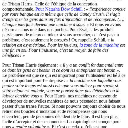
de Tristan Harris. Celle de l’éthique de la conception
comportementale.
Pour Natasha Dow Schüll
:
« l’expérience conçue
par votre banque est la même que celle de Candy Crush. Il s’agit
d’enfermer les gens dans un flux d’incitation et de récompense. (…)
Chaque interface devient une machine à sous. »
Et nous en avons
désormais tous une dans nos poches. Pour Eyal, si les produits
parviennent de mieux en mieux à vous accrocher, ce n’est pas un
problème, c’est seulement le progrès ! Or, rappelle Schüll,
« la
relation est asymétrique. Pour les joueurs,
la zone de la machine
est
une fin en soi. Pour l’industrie, c’est un moyen de faire des
bénéfices ! »
Pour Tristan Harris également :
« il y a un conflit fondamental entre
ce dont les gens ont besoin et ce dont les entreprises ont besoin »
.
Le problème est que ce qui est important pour l’utilisateur est lié à ce
qui est important pour l’entreprise :
« la machine sur laquelle vous
perdez votre temps est aussi celle que vous utilisez pour savoir si
votre enfant est malade, vous ne pouvez donc pas l’éteindre ou la
laisser derrière vous »
. Pour Harris, nos machines ne cessent de
développer de nouvelles manières de nous persuader, nous faisant
passer d’une transe l’autre. Si nous pouvons toujours choisir de nous
retirer des boucles d’incitation et de récompenses qui nous
encerclent, peu de personnes décident de le faire. Il est bien plus
facile d’accepter et de se connecter. La captologie est conçue pour
nous
« rendre volontaire »
. Et c’est en cela, qu’elle est une