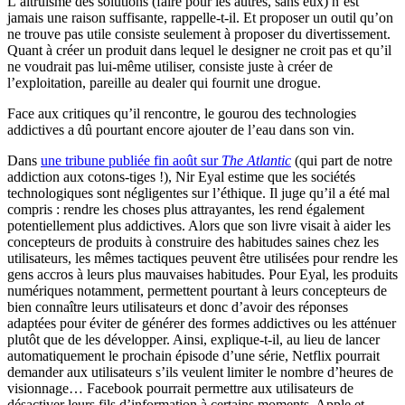
L’altruisme des solutions (faire pour les autres, sans eux) n’est
jamais une raison suffisante, rappelle-t-il. Et proposer un outil qu’on
ne trouve pas utile consiste seulement à proposer du divertissement.
Quant à créer un produit dans lequel le designer ne croit pas et qu’il
ne voudrait pas lui-même utiliser, consiste juste à créer de
l’exploitation, pareille au dealer qui fournit une drogue.
Face aux critiques qu’il rencontre, le gourou des technologies
addictives a dû pourtant encore ajouter de l’eau dans son vin.
Dans
une tribune publiée fin août sur
The Atlantic
(qui part de notre
addiction aux cotons-tiges !), Nir Eyal estime que les sociétés
technologiques sont négligentes sur l’éthique. Il juge qu’il a été mal
compris : rendre les choses plus attrayantes, les rend également
potentiellement plus addictives. Alors que son livre visait à aider les
concepteurs de produits à construire des habitudes saines chez les
utilisateurs, les mêmes tactiques peuvent être utilisées pour rendre les
gens accros à leurs plus mauvaises habitudes. Pour Eyal, les produits
numériques notamment, permettent pourtant à leurs concepteurs de
bien connaître leurs utilisateurs et donc d’avoir des réponses
adaptées pour éviter de générer des formes addictives ou les atténuer
plutôt que de les développer. Ainsi, explique-t-il, au lieu de lancer
automatiquement le prochain épisode d’une série, Netflix pourrait
demander aux utilisateurs s’ils veulent limiter le nombre d’heures de
visionnage… Facebook pourrait permettre aux utilisateurs de
désactiver leurs fils d’information à certains moments. Apple et