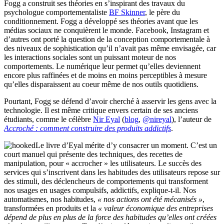
Fogg a construit ses théories en s’inspirant des travaux du
psychologue comportementaliste
BF Skinner
, le père du
conditionnement. Fogg a développé ses théories avant que les
médias sociaux ne conquièrent le monde. Facebook, Instagram et
d’autres ont porté la question de la conception comportementale à
des niveaux de sophistication qu’il n’avait pas même envisagée, car
les interactions sociales sont un puissant moteur de nos
comportements. Le numérique leur permet qu’elles deviennent
encore plus raffinées et de moins en moins perceptibles à mesure
qu’elles disparaissent au coeur même de nos outils quotidiens.
Pourtant, Fogg se défend d’avoir cherché à asservir les gens avec la
technologie. Il est même critique envers certain de ses anciens
étudiants, comme le célèbre
Nir Eyal
(
blog
,
@nireyal
), l’auteur de
Accroché : comment construire des produits addictifs
.
Le livre d’Eyal mérite d’y consacrer un moment. C’est un
court manuel qui présente des techniques, des recettes de
manipulation, pour « accrocher » les utilisateurs. Le succès des
services qui s’inscrivent dans les habitudes des utilisateurs repose sur
des stimuli, des déclencheurs de comportements qui transforment
nos usages en usages compulsifs, addictifs, explique-t-il. Nos
automatismes, nos habitudes,
« nos actions ont été mécanisés »
,
transformées en produits et la
« valeur économique des entreprises
dépend de plus en plus de la force des habitudes qu’elles ont créées