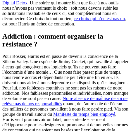
Digital Detox
. Une soirée qui montre bien que face à nos outils,
nous n’avons pas vraiment le choix : soit nous devons subir les
sollicitations insatiables de ceux-ci, soit complètement nous en
déconnecter. Ce choix du tout ou rien,
ce choix qui n’en est pas un
,
est pour Harris un échec de conception.
Addiction : comment organiser la
résistance ?
Pour Bosker, Harris est en passe de devenir la conscience de la
Silicon Valley. Une espèce de Jiminy Cricket, qui travaille à rappeler
à ceux qui conçoivent nos logiciels qu’ils ne peuvent pas faire
l’économie d’une morale… Que nous faire passer plus de temps,
nous rendre accros et dépendants ne peut être une fin en soi. Ils
doivent nous aider à nous déprendre des dispositifs qu’ils imaginent.
Pour lui, nos faiblesses cognitives ne sont pas les raisons de notre
addiction. Nos faiblesses personnelles et individuelles, notre manque
de volonté ne sont pas en cause.
Notre absence de maîtrise de soi ne
relève pas de nos responsabilités
quand, de l’autre côté de l’écran
des milliers de personnes travaillent à nous faire perdre pied. Via son
groupe de travail autour du
Manifeste du temps bien employé
,
Harris veut promouvoir un label, une sorte de « serment
d’Hippocrate pour les designers », promouvant de nouvelles normes
de conception qui ne soient pas basées sur l’exploitation de la