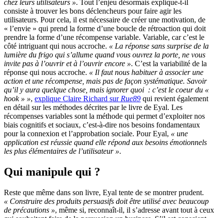
chez leurs utilisateurs »
. Tout l’enjeu désormais explique-t-il
consiste à trouver les bons déclencheurs pour faire agir les
utilisateurs. Pour cela, il est nécessaire de créer une motivation, de
« l’envie » qui prend la forme d’une boucle de rétroaction qui doit
prendre la forme d’une récompense variable. Variable, car c’est le
côté intriguant qui nous accroche.
« La réponse sans surprise de la
lumière du frigo qui s’allume quand vous ouvrez la porte, ne vous
invite pas à l’ouvrir et à l’ouvrir encore »
. C’est la variabilité de la
réponse qui nous accroche.
« Il faut nous habituer à associer une
action et une récompense, mais pas de façon systématique. Savoir
qu’il y aura quelque chose, mais ignorer quoi : c’est le coeur du «
hook » »
,
explique Claire Richard sur
Rue89
qui revient également
en détail sur les méthodes décrites par le livre de Eyal. Les
récompenses variables sont la méthode qui permet d’exploiter nos
biais cognitifs et sociaux, c’est-à-dire nos besoins fondamentaux
pour la connexion et l’approbation sociale. Pour Eyal,
« une
application est réussie quand elle répond aux besoins émotionnels
les plus élémentaires de l’utilisateur »
.
Qui manipule qui ?
Reste que même dans son livre, Eyal tente de se montrer prudent.
« Construire des produits persuasifs doit être utilisé avec beaucoup
de précautions »
, même si, reconnaît-il, il s’adresse avant tout à ceux