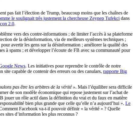
?
ent pas fait l’élection de Trump, beaucoup moins que les chaînes de
omme le soulignait très justement la chercheuse Zeynep Tufekci
dans
icon 2.0
.
lème vers des contre-informations ; de limiter l’accès à sa plateforme
tection de la désinformation, via de meilleurs systèmes techniques ;
pour avertir les gens sur la désinformation ; améliorer la qualité des
fermes à spams ; et développer l’écoute de FB avec sa communauté pour
ns Google News
. Les initiatives pour reprendre le contrôle de notre
 site capable de contenir des erreurs ou des canulars,
rapporte Big
ulons pas être les arbitres de la vérité »
. Mais l’équilibre sera difficile
urner de son modèle économique qui repose justement sur l’achat de
B jouer un rôle actif dans la définition du vrai et du faux en matière
esponsabilité bien plus grande que celle qu’elle n’a aujourd’hui ».
Le
 Comment Facebook va-t-il pouvoir définir « la vérité » ? Quelle
es sites d’information les plus reconnus ?