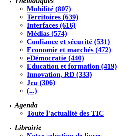
Thématiques
Mobilité (807)
Territoires (639)
Interfaces (616)
Médias (574)
Confiance et sécurité (531)
Economie et marchés (472)
eDémocratie (440)
Education et formation (419)
Innovation, RD (333)
Jeu (306)
(...)
Agenda
Toute l'actualité des TIC
Librairie
Notre selection de livres