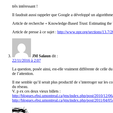
très intéressant !
Il faudrait aussi rappeler que Google a développé un algorithm
Article de recherche « Knowledge-Based Trust: Estimating the
Article de presse à ce sujet :
http://www.npr.org/sections/13.7/
JM Salaun
dit :
22/11/2016 à 2:07
La question, posée ainsi, est-elle vraiment différente de celle d
de l’attention.
Il me semble qu’il serait plus productif de s’interroger sur les
du réseau.
V. p ex ces deux vieux billets :
http://blogues.ebsi.umontreal.ca/jms/index.php/post/2010/12/06
http://blogues.ebsi.umontreal.ca/jms/index.php/post/2011/04/