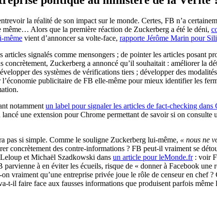
treprise politique au ministère de la Vérité 
revoir la réalité de son impact sur le monde. Certes, FB n’a certainem
 de même… Alors que la première réaction de Zuckerberg a été le déni,
c
ui-même
vient d’annoncer sa volte-face,
rapporte Jérôme Marin pour Sil
articles signalés comme mensongers ; de pointer les articles posant prob
us concrètement, Zuckerberg a annoncé qu’il souhaitait : améliorer la dé
évelopper des systèmes de vérifications tiers ; développer des modalités 
ber l’économie publicitaire de FB elle-même pour mieux identifier les 
ation.
nçant notamment
un label pour signaler les articles de fact-checking da
 lancé une extension pour Chrome permettant de savoir si on consulte un
sera pas si simple. Comme le souligne Zuckerberg lui-même,
« nous ne vo
er concrètement des contre-informations ? FB peut-il vraiment se déto
en Leloup et Michaël Szadkowski dans
un article pour leMonde.fr
: voir F
FB parvienne à en éviter les écueils, risque de « donner à Facebook une r
-on vraiment qu’une entreprise privée joue le rôle de censeur en chef ?
a-t-il faire face aux fausses informations que produisent parfois même l