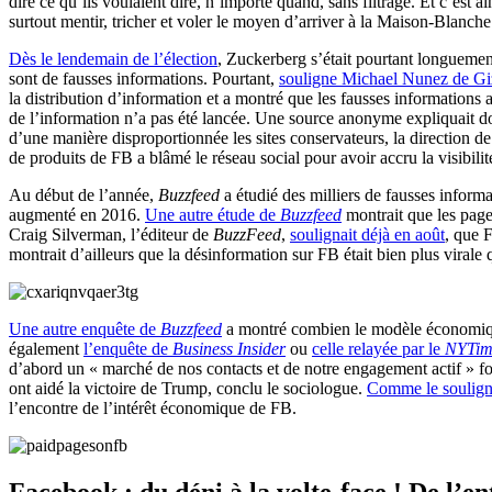
dire ce qu’ils voulaient dire, n’importe quand, sans filtrage. Et c’est a
surtout mentir, tricher et voler le moyen d’arriver à la Maison-Blanche
Dès le lendemain de l’élection
, Zuckerberg s’était pourtant longuemen
sont de fausses informations. Pourtant,
souligne Michael Nunez de G
la distribution d’information et a montré que les fausses informations 
de l’information n’a pas été lancée. Une source anonyme expliquait do
d’une manière disproportionnée les sites conservateurs, la direction de
de produits de FB a blâmé le réseau social pour avoir accru la visibilit
Au début de l’année,
Buzzfeed
a étudié des milliers de fausses inform
augmenté en 2016.
Une autre étude de
Buzzfeed
montrait que les page
Craig Silverman, l’éditeur de
BuzzFeed
,
soulignait déjà en août
, que 
montrait d’ailleurs que la désinformation sur FB était bien plus virale 
Une autre enquête de
Buzzfeed
a montré combien le modèle économique 
également
l’enquête de
Business Insider
ou
celle relayée par le
NYTim
d’abord un « marché de nos contacts et de notre engagement actif » fon
ont aidé la victoire de Trump, conclu le sociologue.
Comme le souligne
l’encontre de l’intérêt économique de FB.