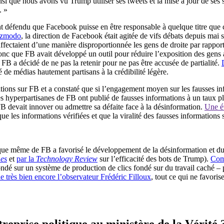
insi que nous avons vu Trump utiliser ses tweets et la mise à jour de ses s
. »
t défendu que Facebook puisse en être responsable à quelque titre que ce
izmodo
, la direction de Facebook était agitée de vifs débats depuis mai s
affectaient d’une manière disproportionnée les gens de droite par rapport
nc que FB avait développé un outil pour réduire l’exposition des gens au
 FB a décidé de ne pas la retenir pour ne pas être accusée de partialité.
é de médias hautement partisans à la crédibilité légère.
ations sur FB et a constaté que si l’engagement moyen sur les fausses in
s hyperpartisanes de FB ont publié de fausses informations à un taux p
FB devait innover ou admettre sa défaite face à la désinformation.
Une é
que les informations vérifiées et que la viralité des fausses information
même de FB a favorisé le développement de la désinformation et du spa
es
et
par la
Technology Review
sur l’efficacité des bots de Trump).
Comm
dé sur un système de production de clics fondé sur du travail caché – pa
 très bien encore l’observateur Frédéric Filloux
, tout ce qui ne favori