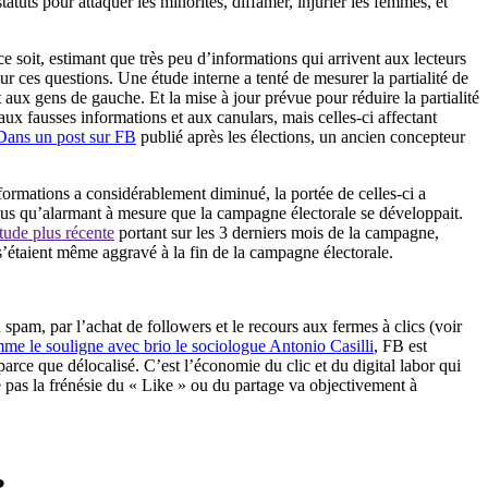
tatuts pour attaquer les minorités, diffamer, injurier les femmes, et
 soit, estimant que très peu d’informations qui arrivent aux lecteurs
ur ces questions. Une étude interne a tenté de mesurer la partialité de
 aux gens de gauche. Et la mise à jour prévue pour réduire la partialité
x fausses informations et aux canulars, mais celles-ci affectant
Dans un post sur FB
publié après les élections, un ancien concepteur
formations a considérablement diminué, la portée de celles-ci a
lus qu’alarmant à mesure que la campagne électorale se développait.
tude plus récente
portant sur les 3 derniers mois de la campagne,
s s’étaient même aggravé à la fin de la campagne électorale.
m, par l’achat de followers et le recours aux fermes à clics (voir
e le souligne avec brio le sociologue Antonio Casilli
, FB est
rce que délocalisé. C’est l’économie du clic et du digital labor qui
se pas la frénésie du « Like » ou du partage va objectivement à