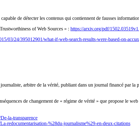
e capable de détecter les contenus qui contiennent de fausses informati
 Trustworthiness of Web Sources » :
https://arxiv.org/pdf/1502.03519v1
2015/03/24/395012901/what-if-web-search-results-were-based-on-accur
u journaliste, arbitre de la vérité, publiant dans un journal financé par 
 conséquences de changement de « régime de vérité » que propose le web e
/De-la-transparence
05/La-redocumentarisation-%28du-journalisme%29-en-deux-citations