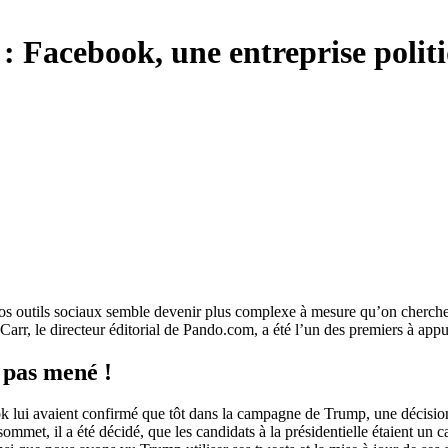
 : Facebook, une entreprise polit
t nos outils sociaux semble devenir plus complexe à mesure qu’on cherch
Carr, le directeur éditorial de Pando.com, a été l’un des premiers à appu
 pas mené !
ook lui avaient confirmé que tôt dans la campagne de Trump, une décision
mmet, il a été décidé, que les candidats à la présidentielle étaient un cas