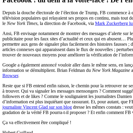
Facebook : du déni à la volte-face ! De l’en
Depuis la douche électorale de l’élection de Trump, FB commence à ent
télévision populaires qui relayaient ses propos en continu, mais tout
le
New York Times
, la direction de Facebook, via
Mark Zuckerberg l
Ansi, FB envisage notamment de montrer des messages d’alerte sur les 
publicitaire pour les faux sites d’actualité et ceux qui en abusent… Pl
permettre aux gens de signaler plus facilement des histoires fausses ; d
articles connexes qui apparaissent dans le flux de nouvelles ; pertur
trouver de nouveaux moyens pour améliorer la vérification de l’inform
Google a également annoncé vouloir aller dans le même sens, en la
information se démultiplient. Brian Feldman du
New York Magazine
a
Browser
.
Reste que si FB entend enfin raison, le chemin pour la retrouver ne 
à trouver. Qui va signaler les messages mensongers ? Comment suggér
followers et de likes ? Comme le soulignaient les journalistes Dami
d’information est plus inquiétant que rassurant. Et, pour autant, que 
journaliste Vincent Glad sur son blog
dresse les mêmes constats : veut
gradation de la vérité FB pourra-t-il proposer ? Et enfin comment FB v
Ça va effectivement être compliqué !
Hubert Guillaud