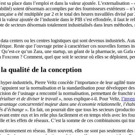
st sa place dans l’emploi et dans la valeur ajoutée. L’externalisation – c
tabilité) soient désormais accomplies par des fournisseurs extérieurs – 
nçaise a été multipliée par 2 et le total des heures travaillées divisé par 
a valeur ajoutée de l’industrie dans le PIB s’est effondrée, il faut le re
te de secteurs désormais totalement industrialisés dans leurs méthodes
data centers ou les centres logistiques qui sont devenus industriels. Aut
érique. Reste que l’ouvrage peine à caractériser ces nouvelles formes indu
s ? Qu’est-ce qu’un Zara, une startup, un géant de la pharmacie, un G
Foxconn ? Comment, quel que soit le secteur où elles se déploient, peut-
la qualité de la conception
r-industriels, Pierre Veltz concède l’importance de leur agilité transna
appuient sur la normalisation et la standardisation pour développer des ef
ision de l’usinage a rencontré la normalisation, permettant de franchir
ialiser et de diviser le travail »
, nous explique-t-il. Pour Veltz,
l’inven
 avantage concurrentiel majeur dans une économie relationnelle, l’éta
tés d’échange »
. En fait, on pourrait dire que tous les secteurs (produc
t entre eux et les relie plus facilement et en temps réels avec les fourn
le et les effets de réseaux. C’est la somme de ces combinaisons qui tran
 fonctionnement en réseau. Bien souvent, elles ne sont pas seulement des