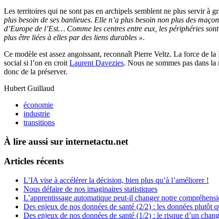
Les territoires qui ne sont pas en archipels semblent ne plus servir 
plus besoin de ses banlieues. Elle n’a plus besoin non plus des maçon
d’Europe de l’Est… Comme les centres entre eux, les périphéries sont
plus être liées à elles par des liens durables »
.
Ce modèle est assez angoissant, reconnaît Pierre Veltz. La force de la F
social si l’on en croit
Laurent Davezies
. Nous ne sommes pas dans la m
donc de la préserver.
Hubert Guillaud
économie
industrie
transitions
À lire aussi sur internetactu.net
Articles récents
L’IA vise à accélérer la décision, bien plus qu’à l’améliorer !
Nous défaire de nos imaginaires statistiques
L’apprentissage automatique peut-il changer notre compréhens
Des enjeux de nos données de santé (2/2) : les données plutôt q
Des enjeux de nos données de santé (1/2) : le risque d’un chan