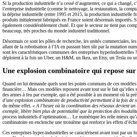
Si la production industrielle n’a cessé d’augmenter, ce qui a changé, c’e
l’entreprise industrielle (comme le nettoyage, la restauration, la comp
la déprise industrielle (entre 1995 et 2015, la production industrielle fra
produits initialement fabriqués en France soient désormais importés. Si l
également considérablement chuté. Et que le secteur ne tient pas comp
beaucoup, très proches du monde industriel traditionnel.
Désormais ce sont les pôles de recherche, les unités commerciales, les 
allant de la robotisation à l’IA en passant bien sûr par la mutation num
sont les caractéristiques communes des entreprises hyperindustrielle
déploient à la fois un Uber, un H&M, un Ikea, un Etsy, un Tesla ou un 
Une explosion combinatoire qui repose sur 
Quand on lui demande quels sont les points communs de ces modèles hype
financière… Mais ces modèles reposent avant tout sur le fait qu’elles s’
des armes à feu par exemple, qui a été possible à un moment où la préc
d’une explosion combinatoire de productivité permettant à la fois de sér
du même effet.
« A l’heure où la coordination des réseaux devient un
exemple, libère bien plus de potentialité que la protection des modali
process industriels d’optimisation… Le numérique les relie mieux qu’avan
combinatoire en enclenche une troisième qui renforce les effets d’échel
Ces entreprises hyper-industrielles se caractérisent avant tout par un