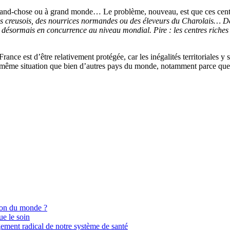
à grand-chose ou à grand monde… Le problème, nouveau, est que ces centr
s creusois, des nourrices normandes ou des éleveurs du Charolais… Déso
 désormais en concurrence au niveau mondial. Pire : les centres riches 
rance est d’être relativement protégée, car les inégalités territoriales y
ême situation que bien d’autres pays du monde, notamment parce que nous
ion du monde ?
ue le soin
gement radical de notre système de santé