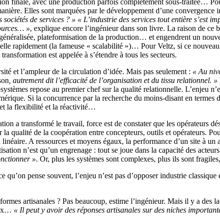
bution finale, avec une production parfois complètement sous-traitée… Pou
manière. Elles sont marquées par le développement d’une convergence in
es sociétés de services ? »
« L’industrie des services tout entière s’est i
sources… »
, explique encore l’ingénieur dans son livre. La raison de ce br
n généralisée, plateformisation de la production… et engendrent un nou
le rapidement (la fameuse « scalabilité »)… Pour Veltz, si ce nouveau 
te transformation est appelée à s’étendre à tous les secteurs.
rsité et l’ampleur de la circulation d’idée. Mais pas seulement :
« Au niv
son
, autrement dit l’efficacité de l’organisation et du tissu relationnel. »
osystèmes repose au premier chef sur la qualité relationnelle. L’enjeu n
umérique. Si la concurrence par la recherche du moins-disant en termes de
 la flexibilité et la réactivité…
isation a transformé le travail, force est de constater que les opérateur
 la qualité de la coopération entre concepteurs, outils et opérateurs. Pou
n linéaire. A ressources et moyens égaux, la performance d’un site à un au
isation n’est qu’un engrenage : tout se joue dans la capacité des acteurs
onctionner »
. Or, plus les systèmes sont complexes, plus ils sont fragiles,
ce qu’on pense souvent, l’enjeu n’est pas d’opposer industrie classique 
s formes artisanales ? Pas beaucoup, estime l’ingénieur. Mais il y a des 
teux…
« Il peut y avoir des réponses artisanales sur des niches important