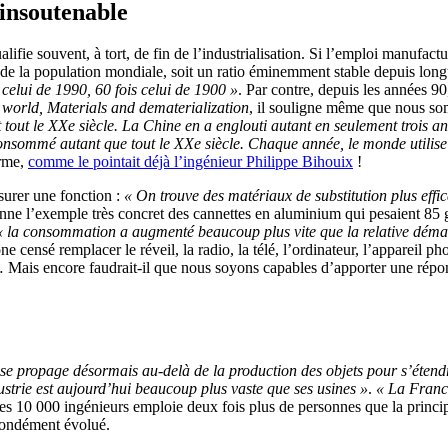
insoutenable
lifie souvent, à tort, de fin de l’industrialisation. Si l’emploi manufact
8 % de la population mondiale, soit un ratio éminemment stable depuis l
celui de 1990, 60 fois celui de 1900 »
. Par contre, depuis les années 9
world, Materials and dematerialization
, il souligne même que nous s
ut le XXe siècle. La Chine en a englouti autant en seulement trois ans (
consommé autant que tout le XXe siècle. Chaque année, le monde utilise
erme,
comme le pointait déjà l’ingénieur Philippe Bihouix
!
ssurer une fonction :
« On trouve des matériaux de substitution plus eff
nne l’exemple très concret des cannettes en aluminium qui pesaient 85 
« la consommation a augmenté beaucoup plus vite que la relative démat
censé remplacer le réveil, la radio, la télé, l’ordinateur, l’appareil ph
ité… Mais encore faudrait-il que nous soyons capables d’apporter une rép
on se propage désormais au-delà de la production des objets pour s’éte
ustrie est aujourd’hui beaucoup plus vaste que ses usines »
.
« La France
s 10 000 ingénieurs emploie deux fois plus de personnes que la principa
fondément évolué.