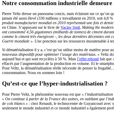
Notre consommation industrielle demeure 
Pierre Veltz dresse un panorama concis, mais éclairant sur ce qu’on qua
jamais été aussi élevé (330 millions y travaillaient en 2010, soit 4,
produit manufacturier mondial en 2010 représentait une fois et demie 
en Chine. S’appuyant sur le livre de
Vaclav Smil
,
Making the modern 
ont consommé 4,56 gigatonnes (milliards de tonnes) de ciment durant to
comme le ciment très énergivore -, les deux dernières décennies ont 
Guerre mondiale »
. Une ponction sur les ressources insoutenable à t
Si dématérialisation il y a, c’est qu’on utilise moins de matière pour a
nouveaux dispositifs pour optimiser l’usage des matériaux. »
Veltz do
aujourd’hui et qui sont recyclées à 50 %. Mais
l’effet rebond
fait que
effacés par l’augmentation de la production en volume. Et le smartphone 
Pour Veltz, la dématérialisation réelle nécessite de penser la frugal
consommation. Nous en sommes loin !
Qu’est-ce que l’hyper-industrialisation ?
Pour Pierre Veltz, le phénomène nouveau est que
« l’industrialisati
« On continue à parler de la France des usines, en oubliant que l’ind
de cols blancs »
: chez Renault, le technocentre de Guyancourt avec se
seulement le monde industriel et ce monde industriel a également pro