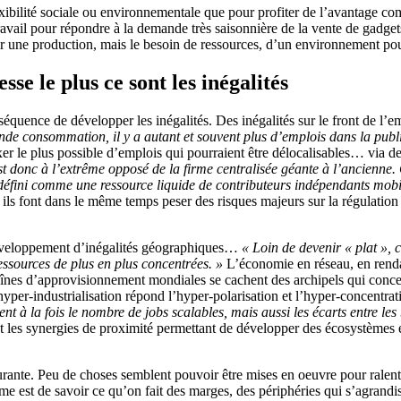
exibilité sociale ou environnementale que pour profiter de l’avantage com
ravail pour répondre à la demande très saisonnière de la vente de gadgets
r une production, mais le besoin de ressources, d’un environnement pour
se le plus ce sont les inégalités
équence de développer les inégalités. Des inégalités sur le front de l’em
nde consommation, il y a autant et souvent plus d’emplois dans la public
et fixer le plus possible d’emplois qui pourraient être délocalisables… via
st donc à l’extrême opposé de la firme centralisée géante à l’ancienne. 
redéfini comme une ressource liquide de contributeurs indépendants mob
s font dans le même temps peser des risques majeurs sur la régulation de
 développement d’inégalités géographiques…
« Loin de devenir « plat »
essources de plus en plus concentrées. »
L’économie en réseau, en rendant
haînes d’approvisionnement mondiales se cachent des archipels qui conce
’hyper-industrialisation répond l’hyper-polarisation et l’hyper-concent
 à la fois le nombre de jobs scalables, mais aussi les écarts entre les b
ant les synergies de proximité permettant de développer des écosystèmes 
surante. Peu de choses semblent pouvoir être mises en oeuvre pour ralenti
lème est de savoir ce qu’on fait des marges, des périphéries qui s’agrand