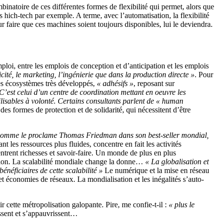
binatoire de ces différentes formes de flexibilité qui permet, alors que
 hich-tech par exemple. A terme, avec l’automatisation, la flexibilité
 faire que ces machines soient toujours disponibles, lui le deviendra.
ploi, entre les emplois de conception et d’anticipation et les emplois
ité, le marketing, l’ingénierie que dans la production directe »
. Pour
 des écosystèmes très développés,
« adhésifs »
, reposant sur
C’est celui d’un centre de coordination mettant en oeuvre les
ilisables à volonté. Certains consultants parlent de « human
s formes de protection et de solidarité, qui nécessitent d’être
, comme le proclame Thomas Friedman dans son best-seller mondial,
 les ressources plus fluides, concentre en fait les activités
ntrent richesses et savoir-faire. Un monde de plus en plus
ration. La scalabilité mondiale change la donne…
« La globalisation et
énéficiaires de cette scalabilité »
Le numérique et la mise en réseau
et économies de réseaux. La mondialisation et les inégalités s’auto-
r cette métropolisation galopante. Pire, me confie-t-il :
« plus le
issent et s’appauvrissent…