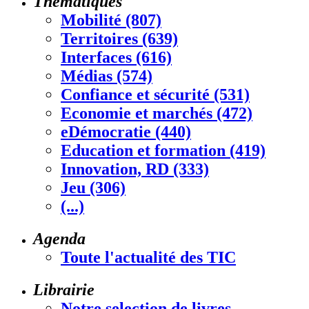
Thématiques
Mobilité (807)
Territoires (639)
Interfaces (616)
Médias (574)
Confiance et sécurité (531)
Economie et marchés (472)
eDémocratie (440)
Education et formation (419)
Innovation, RD (333)
Jeu (306)
(...)
Agenda
Toute l'actualité des TIC
Librairie
Notre selection de livres