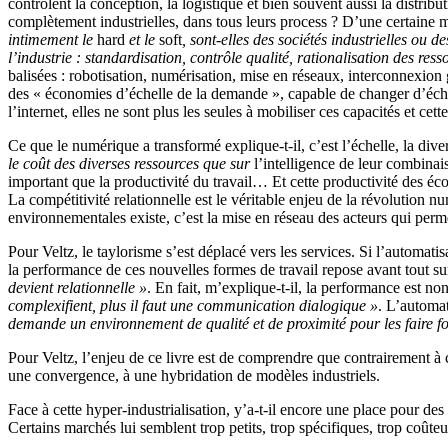
contrôlent la conception, la logistique et bien souvent aussi la distri
complètement industrielles, dans tous leurs process ? D’une certaine 
intimement le
hard
et le
soft
, sont-elles des sociétés industrielles ou d
l’industrie : standardisation, contrôle qualité, rationalisation des res
balisées : robotisation, numérisation, mise en réseaux, interconnexio
des « économies d’échelle de la demande », capable de changer d’échel
l’internet, elles ne sont plus les seules à mobiliser ces capacités et cet
Ce que le numérique a transformé explique-t-il, c’est l’échelle, la dive
le coût des diverses ressources que sur
l’intelligence de leur combinai
important que la productivité du travail… Et cette productivité des éc
La compétitivité relationnelle est le véritable enjeu de la révolution n
environnementales existe, c’est la mise en réseau des acteurs qui permet
Pour Veltz, le taylorisme s’est déplacé vers les services. Si l’automat
la performance de ces nouvelles formes de travail repose avant tout sur
devient relationnelle »
. En fait, m’explique-t-il, la performance est no
complexifient, plus il faut une communication dialogique »
. L’automat
demande un environnement de qualité et de proximité pour les faire f
Pour Veltz, l’enjeu de ce livre est de comprendre que contrairement à 
une convergence, à une hybridation de modèles industriels.
Face à cette hyper-industrialisation, y’a-t-il encore une place pour de
Certains marchés lui semblent trop petits, trop spécifiques, trop coû