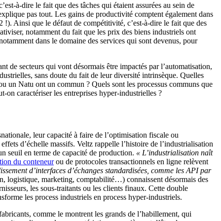
’est-à-dire le fait que des tâches qui étaient assurées au sein de
n’explique pas tout. Les gains de productivité comptent également dans
2 !). Ainsi que le défaut de compétitivité, c’est-à-dire le fait que des
lativiser, notamment du fait que les prix des biens industriels ont
, notamment dans le domaine des services qui sont devenus, pour
ant de secteurs qui vont désormais être impactés par l’automatisation,
strielles, sans doute du fait de leur diversité intrinsèque. Quelles
afa ou un Natu ont un commun ? Quels sont les processus communs que
on caractériser les entreprises hyper-industrielles ?
tionale, leur capacité à faire de l’optimisation fiscale ou
fets d’échelle massifs. Veltz rappelle l’histoire de l’industrialisation
 un seuil en terme de capacité de production.
« L’industrialisation naît
tion du conteneur
ou de protocoles transactionnels en ligne relèvent
blissement d’interfaces d’échanges standardisées, comme les API par
tion, logistique, marketing, comptabilité…) connaissent désormais des
isseurs, les sous-traitants ou les clients finaux. Cette double
sforme les process industriels en process hyper-industriels.
 fabricants, comme le montrent les grands de l’habillement, qui