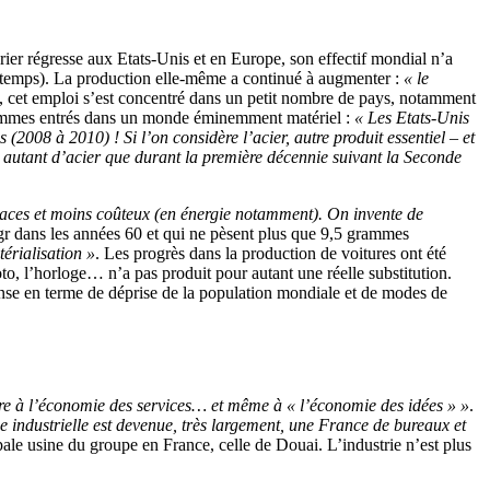
urier régresse aux Etats-Unis et en Europe, son effectif mondial n’a
ongtemps). La production elle-même a continué à augmenter :
« le
0, cet emploi s’est concentré dans un petit nombre de pays, notamment
ommes entrés dans un monde éminemment matériel :
« Les Etats-Unis
2008 à 2010) ! Si l’on considère l’acier, autre produit essentiel – et
 autant d’acier que durant la première décennie suivant la Seconde
icaces et moins coûteux (en énergie notamment). On invente de
gr dans les années 60 et qui ne pèsent plus que 9,5 grammes
érialisation »
. Les progrès dans la production de voitures ont été
oto, l’horloge… n’a pas produit pour autant une réelle substitution.
onse en terme de déprise de la population mondiale et de modes de
ndre à l’économie des services… et même à « l’économie des idées » »
.
 industrielle est devenue, très largement, une France de bureaux et
le usine du groupe en France, celle de Douai. L’industrie n’est plus