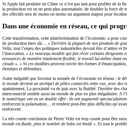
Si Apple fait produire en Chine ce n’est pas tant pour profiter de la fl
la production est on ne peut plus automatisée, de doubler la force de t
des effectifs sera de moins en moins un argument majeur pour localise
Dans une économie en réseau, ce qui progres
Cette transformation, cette plateformisation de l’économie, a pour cons
de production bien sûr…
« Derrière la plupart de nos produits de gra
Veltz, tout l’enjeu des politiques industrielles devrait être d’attirer 
l’innovation.
« Le nouveau modèle qui fait rêver certains dirigeants e
ressources de manière totalement flexible, le travail lui-même étant 
clouds ». »
Si ces modèles peuvent ouvrir des formes d’émancipation, il
étendues et défendues.
Autre inégalité que favorise la montée de l’économie en réseau : le
le monde devient un archipel de pôles connectés entre eux, avec des r
spatialement. La proximité va de pair avec la fluidité. Derrière des c
interconnecté semble aussi un monde de plus en plus inégalitaire. A l
le numérique ont eu un double effet : ils ont augmenté spectaculairement
renforcent la polarisation… et rendent peut-être plus difficiles qu’av
renforcent.
La très courte conclusion de Pierre Veltz est trop courte pour être ras
monde est fluide, plus le nombre de
hubs
est limité »
. Et tout le prob