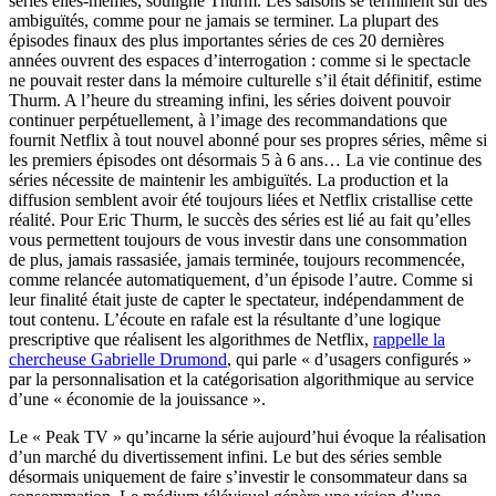
séries elles-mêmes, souligne Thurm. Les saisons se terminent sur des
ambiguïtés, comme pour ne jamais se terminer. La plupart des
épisodes finaux des plus importantes séries de ces 20 dernières
années ouvrent des espaces d’interrogation : comme si le spectacle
ne pouvait rester dans la mémoire culturelle s’il était définitif, estime
Thurm. A l’heure du streaming infini, les séries doivent pouvoir
continuer perpétuellement, à l’image des recommandations que
fournit Netflix à tout nouvel abonné pour ses propres séries, même si
les premiers épisodes ont désormais 5 à 6 ans… La vie continue des
séries nécessite de maintenir les ambiguïtés. La production et la
diffusion semblent avoir été toujours liées et Netflix cristallise cette
réalité. Pour Eric Thurm, le succès des séries est lié au fait qu’elles
vous permettent toujours de vous investir dans une consommation
de plus, jamais rassasiée, jamais terminée, toujours recommencée,
comme relancée automatiquement, d’un épisode l’autre. Comme si
leur finalité était juste de capter le spectateur, indépendamment de
tout contenu. L’écoute en rafale est la résultante d’une logique
prescriptive que réalisent les algorithmes de Netflix,
rappelle la
chercheuse Gabrielle Drumond
, qui parle « d’usagers configurés »
par la personnalisation et la catégorisation algorithmique au service
d’une « économie de la jouissance ».
Le « Peak TV » qu’incarne la série aujourd’hui évoque la réalisation
d’un marché du divertissement infini. Le but des séries semble
désormais uniquement de faire s’investir le consommateur dans sa