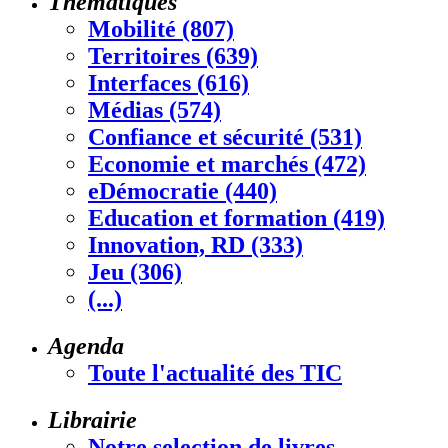
Thématiques
Mobilité (807)
Territoires (639)
Interfaces (616)
Médias (574)
Confiance et sécurité (531)
Economie et marchés (472)
eDémocratie (440)
Education et formation (419)
Innovation, RD (333)
Jeu (306)
(...)
Agenda
Toute l'actualité des TIC
Librairie
Notre selection de livres