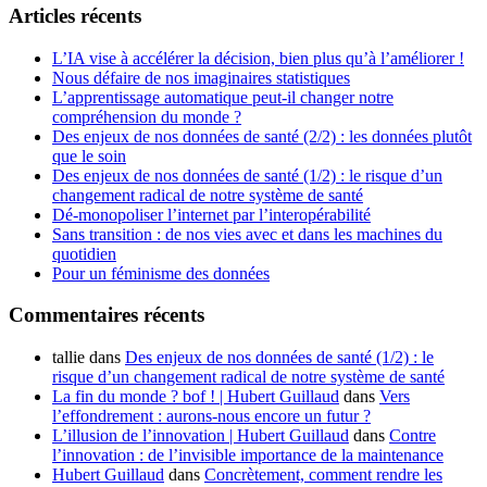
Articles récents
L’IA vise à accélérer la décision, bien plus qu’à l’améliorer !
Nous défaire de nos imaginaires statistiques
L’apprentissage automatique peut-il changer notre
compréhension du monde ?
Des enjeux de nos données de santé (2/2) : les données plutôt
que le soin
Des enjeux de nos données de santé (1/2) : le risque d’un
changement radical de notre système de santé
Dé-monopoliser l’internet par l’interopérabilité
Sans transition : de nos vies avec et dans les machines du
quotidien
Pour un féminisme des données
Commentaires récents
tallie
dans
Des enjeux de nos données de santé (1/2) : le
risque d’un changement radical de notre système de santé
La fin du monde ? bof ! | Hubert Guillaud
dans
Vers
l’effondrement : aurons-nous encore un futur ?
L’illusion de l’innovation | Hubert Guillaud
dans
Contre
l’innovation : de l’invisible importance de la maintenance
Hubert Guillaud
dans
Concrètement, comment rendre les