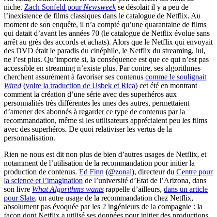
niche.
Zach Sonfeld pour
Newsweek
se désolait il y a peu de
l’inexistence de films classiques dans le catalogue de Netflix. Au
moment de son enquête, il n’a compté qu’une quarantaine de films
qui datait d’avant les années 70 (le catalogue de Netflix évolue sans
arrêt au grès des accords et achats). Alors que le Netflix qui envoyait
des DVD était le paradis du cinéphile, le Netflix du streaming, lui,
ne l’est plus. Qu’importe si, la conséquence est que ce qui n’est pas
accessible en streaming n’existe plus. Par contre, ses algorithmes
cherchent assurément à favoriser ses contenus
comme le soulignait
Wired
(
voire la traduction de Usbek et Rica
) cet été en montrant
comment la création d’une série avec des superhéros aux
personnalités très différentes les unes des autres, permettaient
d’amener des abonnés à regarder ce type de contenus par la
recommandation, même si les utilisateurs appréciaient peu les films
avec des superhéros. De quoi relativiser les vertus de la
personnalisation.
Rien ne nous est dit non plus de bien d’autres usages de Netflix, et
notamment de l’utilisation de la recommandation pour initier la
production de contenus.
Ed Finn
(
@zonal
), directeur du
Centre pour
la science et l’imagination
de l’université d’Etat de l’Arizona, dans
son livre
What Algorithms wants
rappelle d’ailleurs,
dans un article
pour Slate
, un autre usage de la recommandation chez Netflix,
absolument pas évoquée par les 2 ingénieurs de la compagnie : la
façon dont Netflix a utilisé ses données pour initier des productions