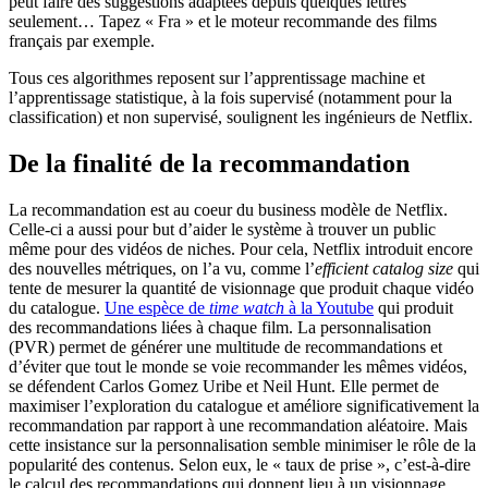
peut faire des suggestions adaptées depuis quelques lettres
seulement… Tapez « Fra » et le moteur recommande des films
français par exemple.
Tous ces algorithmes reposent sur l’apprentissage machine et
l’apprentissage statistique, à la fois supervisé (notamment pour la
classification) et non supervisé, soulignent les ingénieurs de Netflix.
De la finalité de la recommandation
La recommandation est au coeur du business modèle de Netflix.
Celle-ci a aussi pour but d’aider le système à trouver un public
même pour des vidéos de niches. Pour cela, Netflix introduit encore
des nouvelles métriques, on l’a vu, comme l’
efficient catalog size
qui
tente de mesurer la quantité de visionnage que produit chaque vidéo
du catalogue.
Une espèce de
time watch
à la Youtube
qui produit
des recommandations liées à chaque film. La personnalisation
(PVR) permet de générer une multitude de recommandations et
d’éviter que tout le monde se voie recommander les mêmes vidéos,
se défendent Carlos Gomez Uribe et Neil Hunt. Elle permet de
maximiser l’exploration du catalogue et améliore significativement la
recommandation par rapport à une recommandation aléatoire. Mais
cette insistance sur la personnalisation semble minimiser le rôle de la
popularité des contenus. Selon eux, le « taux de prise », c’est-à-dire
le calcul des recommandations qui donnent lieu à un visionnage