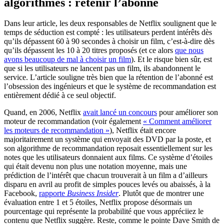
algorithmes : retenir l’abonné
Dans leur article, les deux responsables de Netflix soulignent que le
temps de séduction est compté : les utilisateurs perdent intérêts dès
qu’ils dépassent 60 à 90 secondes à choisir un film, c’est-à-dire dès
qu’ils dépassent les 10 à 20 titres proposés (et ce alors
que nous
avons beaucoup de mal à choisir un film
). Et le risque bien sûr, est
que si les utilisateurs ne lancent pas un film, ils abandonnent le
service. L’article souligne très bien que la rétention de l’abonné est
l’obsession des ingénieurs et que le système de recommandation est
entièrement dédié à ce seul objectif.
Quand, en 2006, Netflix
avait lancé un concours
pour améliorer son
moteur de recommandation (voir également
« Comment améliorer
les moteurs de recommandation »
), Netflix était encore
majoritairement un système qui envoyait des DVD par la poste, et
son algorithme de recommandation reposait essentiellement sur les
notes que les utilisateurs donnaient aux films. Ce système d’étoiles
qui était devenu non plus une notation moyenne, mais une
prédiction de l’intérêt que chacun trouverait à un film a d’ailleurs
disparu en avril au profit de simples pouces levés ou abaissés, à la
Facebook,
rapporte
Business Insider
. Plutôt que de montrer une
évaluation entre 1 et 5 étoiles, Netflix propose désormais un
pourcentage qui représente la probabilité que vous appréciiez le
contenu que Netflix suggère. Reste, comme le pointe Dave Smith de