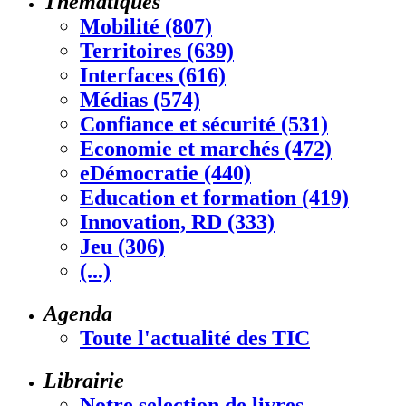
Thématiques
Mobilité (807)
Territoires (639)
Interfaces (616)
Médias (574)
Confiance et sécurité (531)
Economie et marchés (472)
eDémocratie (440)
Education et formation (419)
Innovation, RD (333)
Jeu (306)
(...)
Agenda
Toute l'actualité des TIC
Librairie
Notre selection de livres