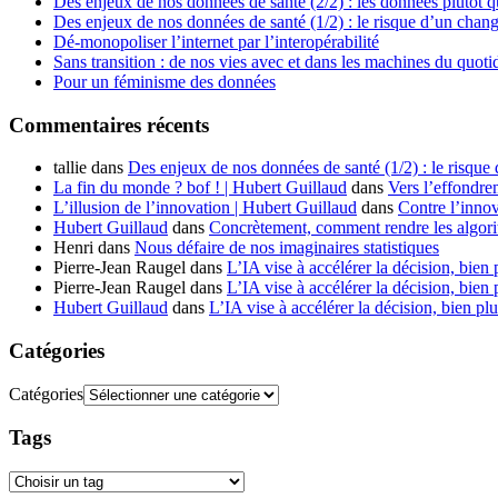
Des enjeux de nos données de santé (2/2) : les données plutôt q
Des enjeux de nos données de santé (1/2) : le risque d’un chan
Dé-monopoliser l’internet par l’interopérabilité
Sans transition : de nos vies avec et dans les machines du quoti
Pour un féminisme des données
Commentaires récents
tallie
dans
Des enjeux de nos données de santé (1/2) : le risque
La fin du monde ? bof ! | Hubert Guillaud
dans
Vers l’effondre
L’illusion de l’innovation | Hubert Guillaud
dans
Contre l’innov
Hubert Guillaud
dans
Concrètement, comment rendre les algorit
Henri
dans
Nous défaire de nos imaginaires statistiques
Pierre-Jean Raugel
dans
L’IA vise à accélérer la décision, bien 
Pierre-Jean Raugel
dans
L’IA vise à accélérer la décision, bien 
Hubert Guillaud
dans
L’IA vise à accélérer la décision, bien plu
Catégories
Catégories
Tags