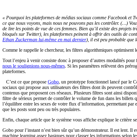
« Pourquoi les plateformes de médias sociaux comme Facebook et Twitter
ce que nous voyons, mais nous ne pouvons pas les contrôler. (…) Vous 
de lire les points de vue de ces femmes. Bien qu’il existe des projets
bloqués sur Twitter), les plateformes peinent à offrir des outils de c
Ethan Zuckerman lui-même en mai dernier
), il est peu probable que 
Comme le rappelle le chercheur, les filtres algorithmiques optimisent le
Tout l’enjeu à venir consiste donc à proposer d’autres modalités pour f
nous le soulignions nous-mêmes
. Si les paramètres relèvent des prér
plateformes.
C’est ce que propose
Gobo
, un prototype fonctionnel lancé par le C
sociaux qui propose aux utilisateurs des filtres dont ils peuvent contr
contenus que proposent ces réseaux. Plusieurs filtres sont ainsi dispon
filtre de sérieux permet de contrôler le volume de fun dans les billets q
l’équilibre entre les sexes de votre flux d’information, permettant pa
que les posts sont peu ou très populaires.
Enfin, chaque article que le système vous affiche explique le critère selo
Gobo pour l’instant n’est bien sûr qu’un démonstrateur. Il est lent. Il 
machine learning assez basiques pour classer les informations selon les