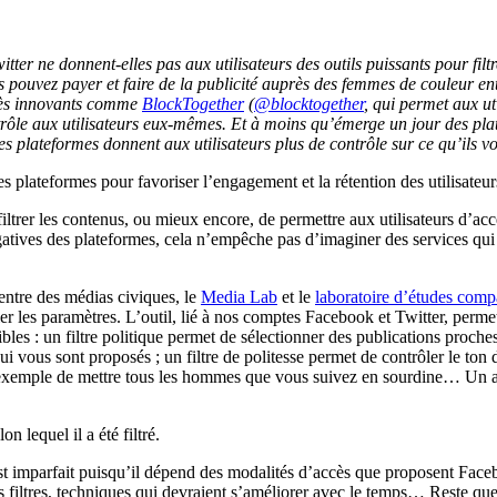
 ne donnent-elles pas aux utilisateurs des outils puissants pour filtrer
pouvez payer et faire de la publicité auprès des femmes de couleur entr
 très innovants comme
BlockTogether
(
@blocktogether
, qui permet aux ut
ontrôle aux utilisateurs eux-mêmes. Et à moins qu’émerge un jour des pla
les plateformes donnent aux utilisateurs plus de contrôle sur ce qu’ils vo
s plateformes pour favoriser l’engagement et la rétention des utilisateur
iltrer les contenus, ou mieux encore, de permettre aux utilisateurs d’acc
ogatives des plateformes, cela n’empêche pas d’imaginer des services q
entre des médias civiques, le
Media Lab
et le
laboratoire d’études comp
ôler les paramètres. L’outil, lié à nos comptes Facebook et Twitter, perme
ibles : un filtre politique permet de sélectionner des publications proche
ui vous sont proposés ; un filtre de politesse permet de contrôler le ton 
r exemple de mettre tous les hommes que vous suivez en sourdine… Un autr
n lequel il a été filtré.
est imparfait puisqu’il dépend des modalités d’accès que proposent Facebo
 filtres, techniques qui devraient s’améliorer avec le temps… Reste que si