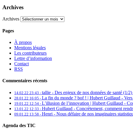
Archives
Archives
Pages
À propos
Mentions légales
Les contributeurs
Lettre d’information
Contact
RSS
Commentaires récents
tallie -
Des enjeux de nos données de santé (1/2) 
14.02.22 23:43 -
La fin du monde ? bof ! | Hubert Guillaud -
Vers
28.01.22 16:05 -
L’illusion de l’innovation | Hubert Guillaud -
Con
19.01.22 12:54 -
Hubert Guillaud -
Concrètement, comment rendre 
13.01.22 12:33 -
Henri -
Nous défaire de nos imaginaires statistiq
09.01.22 13:58 -
Agenda des TIC