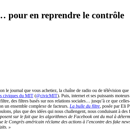
e… pour en reprendre le contrôle
lon le journal que vous achetiez, la chaîne de radio ou de télévision que
as civiques du MIT
(
@civicMIT
). Puis, internet et ses puissants moteurs
ltre, des filtres basés sur nos relations sociales… jusqu’à ce que celles
elon un ensemble complexe de facteurs.
La bulle du filtre
, posée par Eli P
oulons, plus que des idées qui nous challengent, nous conduisant à des f
reposent sur le fait que les algorithmes de Facebook ont du mal à détermi
sque le Congrès américain réclame des actions à l’encontre des fake new
aits. »