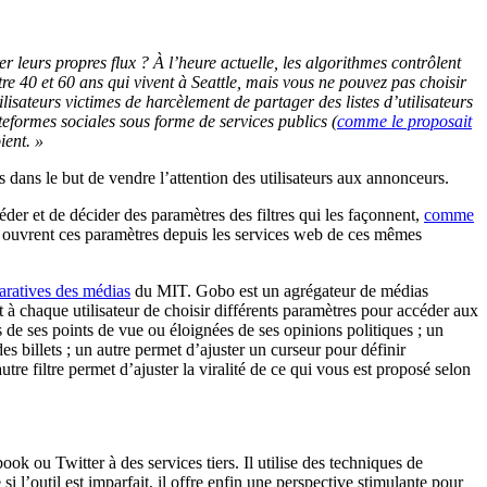
 leurs propres flux ? À l’heure actuelle, les algorithmes contrôlent
e 40 et 60 ans qui vivent à Seattle, mais vous ne pouvez pas choisir
ilisateurs victimes de harcèlement de partager des listes d’utilisateurs
teformes sociales sous forme de services publics (
comme le proposait
ient. »
s dans le but de vendre l’attention des utilisateurs aux annonceurs.
éder et de décider des paramètres des filtres qui les façonnent,
comme
ui ouvrent ces paramètres depuis les services web de ces mêmes
aratives des médias
du MIT. Gobo est un agrégateur de médias
t à chaque utilisateur de choisir différents paramètres pour accéder aux
s de ses points de vue ou éloignées de ses opinions politiques ; un
des billets ; un autre permet d’ajuster un curseur pour définir
e filtre permet d’ajuster la viralité de ce qui vous est proposé selon
ok ou Twitter à des services tiers. Il utilise des techniques de
 l’outil est imparfait, il offre enfin une perspective stimulante pour