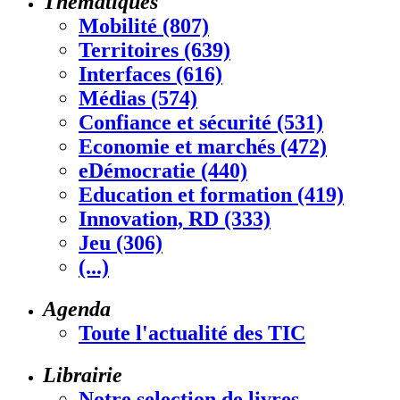
Thématiques
Mobilité (807)
Territoires (639)
Interfaces (616)
Médias (574)
Confiance et sécurité (531)
Economie et marchés (472)
eDémocratie (440)
Education et formation (419)
Innovation, RD (333)
Jeu (306)
(...)
Agenda
Toute l'actualité des TIC
Librairie
Notre selection de livres