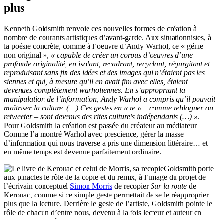
plus
Kenneth Goldsmith renvoie ces nouvelles formes de création à
nombre de courants artistiques d’avant-garde. Aux situationnistes, à
la poésie concrète, comme à l’oeuvre d’Andy Warhol, ce « génie
non original »,
« capable de créer un corpus d’oeuvres d’une
profonde originalité, en isolant, recadrant, recyclant, régurgitant et
reproduisant sans fin des idées et des images qui n’étaient pas les
siennes et qui, à mesure qu’il en avait fini avec elles, étaient
devenues complètement warholiennes. En s’appropriant la
manipulation de l’information, Andy Warhol a compris qu’il pouvait
maîtriser la culture. (…) Ces gestes en « re » – comme rebloguer ou
retweeter – sont devenus des rites culturels indépendants (…) »
.
Pour Goldsmith la création est passée du créateur au médiateur.
Comme l’a montré Warhol avec prescience, gérer la masse
d’information qui nous traverse a pris une dimension littéraire… et
en même temps est devenue parfaitement ordinaire.
Goldsmith porte
aux pinacles le rôle de la copie et du remix, à l’image du projet de
l’écrivain conceptuel
Simon Morris
de recopier
Sur la route
de
Kerouac, comme si ce simple geste permettait de se le réapproprier
plus que la lecture. Derrière le geste de l’artiste, Goldsmith pointe le
rôle de chacun d’entre nous, devenu à la fois lecteur et auteur en