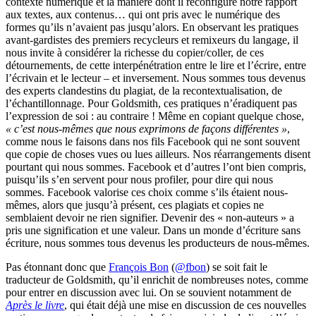
contexte numérique et la manière dont il reconfigure notre rapport
aux textes, aux contenus… qui ont pris avec le numérique des
formes qu’ils n’avaient pas jusqu’alors. En observant les pratiques
avant-gardistes des premiers recycleurs et remixeurs du langage, il
nous invite à considérer la richesse du copier/coller, de ces
détournements, de cette interpénétration entre le lire et l’écrire, entre
l’écrivain et le lecteur – et inversement. Nous sommes tous devenus
des experts clandestins du plagiat, de la recontextualisation, de
l’échantillonnage. Pour Goldsmith, ces pratiques n’éradiquent pas
l’expression de soi : au contraire ! Même en copiant quelque chose,
« c’est nous-mêmes que nous exprimons de façons différentes »
,
comme nous le faisons dans nos fils Facebook qui ne sont souvent
que copie de choses vues ou lues ailleurs. Nos réarrangements disent
pourtant qui nous sommes. Facebook et d’autres l’ont bien compris,
puisqu’ils s’en servent pour nous profiler, pour dire qui nous
sommes. Facebook valorise ces choix comme s’ils étaient nous-
mêmes, alors que jusqu’à présent, ces plagiats et copies ne
semblaient devoir ne rien signifier. Devenir des « non-auteurs » a
pris une signification et une valeur. Dans un monde d’écriture sans
écriture, nous sommes tous devenus les producteurs de nous-mêmes.
Pas étonnant donc que
François Bon
(
@fbon
) se soit fait le
traducteur de Goldsmith, qu’il enrichit de nombreuses notes, comme
pour entrer en discussion avec lui. On se souvient notamment de
Après le livre
, qui était déjà une mise en discussion de ces nouvelles