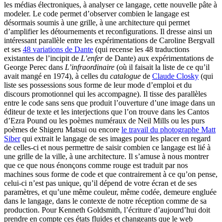
les médias électroniques, à analyser ce langage, cette nouvelle pâte à
modeler. Le code permet d’observer combien le langage est
désormais soumis à une grille, à une architecture qui permet
d’amplifier les détournements et reconfigurations. Il dresse ainsi un
intéressant parallèle entre les expérimentations de Caroline Bergvall
et ses
48 variations de Dante
(qui recense les 48 traductions
existantes de l’incipit de
L’enfer
de Dante) aux expérimentations de
George Perec dans
L’infraordinaire
(où il faisait la liste de ce qu’il
avait mangé en 1974), à celles du
catalogue
de
Claude Closky
(qui
liste ses possessions sous forme de leur mode d’emploi et du
discours promotionnel qui les accompagne). Il tisse des parallèles
entre le code sans sens que produit l’ouverture d’une image dans un
éditeur de texte et les interjections que l’on trouve dans les Cantos
d’Ezra Pound ou les poèmes numéraux de Neil Mills ou les purs
poèmes de Shigeru Matsui ou encore
le travail du photographe Matt
Siber
qui extrait le langage de ses images pour les placer en regard
de celles-ci et nous permettre de saisir combien ce langage est lié à
une grille de la ville, à une architecture. Il s’amuse à nous montrer
que ce que nous énonçons comme rouge est traduit par nos
machines sous forme de code et que contrairement à ce qu’on pense,
celui-ci n’est pas unique, qu’il dépend de votre écran et de ses
paramètres, et qu’une même couleur, même codée, demeure engluée
dans le langage, dans le contexte de notre réception comme de sa
production. Pour Kenneth Goldsmith, l’écriture d’aujourd’hui doit
prendre en compte ces états fluides et changeants que le web