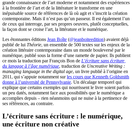
grande connaissance de l’art moderne et notamment des expériences
à la frontière de l’art et de la littérature le transforme en une
inépuisable source de références de là où agit et s’inscrit la création
contemporaine. Mais il n’est pas qu’un passeur. Il est également l’un
de ceux qui interroge, par ses propres oeuvres, plutôt conceptuelles,
la façon dont se croise l’art, la littérature et le numérique.
Les étonnantes éditions
Jean Boîte
(
@jeanboiteedition
) avaient déjà
publié de lui
Théorie
, un ensemble de 500 textes sur les enjeux de la
création littéraire contemporaine dans un monde bouleversé par le
numérique, publié sous la forme d’une ramette de papier. Ils publient
ce mois la traduction par François Bon de
L’écriture sans écriture,
du langage à l’âge numérique
, traduction de
Uncreative Writing :
managing language in the digital age
, un livre publié à l’origine en
2011, qui s’appuie notamment sur
les cours que Kenneth Goldsmith
donne à l’université de Pennsylvanie
. Un décalage temporel qui
explique que certains exemples qui nourrissent le livre soient parfois
un peu datés, notamment face aux possibilités que le numérique a
accomplies depuis – rien néanmoins qui ne nuise à la pertinence de
ses références, au contraire.
L’écriture sans écriture : le numérique,
une écriture non créative