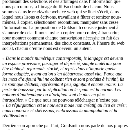
produisant des sélections et des arbitrages dans l’information que
nous parcourons, à l’image du fil Facebook de chacun. Nous
sommes dans le read/write web, ce web qui se lit et s’écrit, dans
lequel nous lisons et écrivons, travaillant à filtrer et remixer nous-
mêmes, à copier, sélectionner, recombiner, manipuler sans cesse
l’information. La proposition de Goldsmith consiste justement à
s’amuser de cela. Il nous invite à copier pour copier, à transcrire,
pour montrer comment chaque transcription nécessite en fait des
interprétations permanentes, des choix constants. À l’heure du web
social, chacun d’entre nous est devenu un auteur.
« Dans le monde numérique contemporain, le langage est devenu
un espace provisoire, passager et déprécié, simple matériau pour
être déblayé, reformaté, stocké, et repris dans n’importe quelle
forme adaptée, avant qu’on s’en débarrasse aussi vite. Parce que
les mots d’aujourd’hui ne coûtent rien et sont produits à l’infini, ils
ne sont que déchets, représentant peu, signifiant encore moins. La
perte de boussole par la réplication ou le spam est la norme. Les
notions d’authentique ou d’original sont de plus en plus
intraçables. »
Ce que nous ne pouvons télécharger n’existe pas.
« La régurgitation est le nouveau mode non créatif, au lieu de créer,
nous honorons et chérissons, embrassons la manipulation et la
réutilisation »
.
Derrière son approche par l’art, Goldsmith nous parle de nos propres