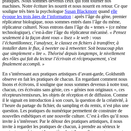
pratiques. Nous sommes devenus ceux qui font tourner nos
machines. Notre écriture les nourrit et nous nourrit en retour. Ce que
souligne très bien la psychologue
Susan Blackmore
quand
elle
évoque les trois âges de l’information
: après l’âge du gène, premier
réplicateur biologique, nous sommes entrés dans l’âge du mème,
réplicateur culturel. Nous entrons dans l’âge du « temes » (ce mème
technologique), c’est-à-dire l’âge du réplicateur mécanisé.
« Pensez
seulement à la façon dont vous « lisez » le web : vous
l’échantillonnez, l’analysez, le classez en fichiers à transférer, à
installer dans le flux, à tweeter ou à retweeter. Soit beaucoup plus
que simplement « lire ». Théorisé depuis longtemps, le nivellement
des rôles qui fait du lecteur l’écrivain et réciproquement, s’est
finalement accompli. »
En s’intéressant aux pratiques artistiques d’avant-garde, Goldsmith
observe en fait les pratiques de chacun. En regardant comment nous
lisons et écrivons, il souligne que nous sommes devenus à notre tour,
chacun, ces écrivains sans génie, ces « génies non originaux », ces
récepteurs/remixeurs, les objets de réception et de diffusion. Comme
il le signait en introduction à son cours, la question de la créativité, à
l’heure du partage du fichier, du sampling et du remix, n’est plus une
question. Les pratiques du numérique permettent de construire de
nouvelles esthétiques et une nouvelle culture. C’est à elles qu’il nous
invite à s’intéresser. Par le détour des pratiques artistiques, il nous
invite à regarder les pratiques de chacun, à prendre au sérieux le