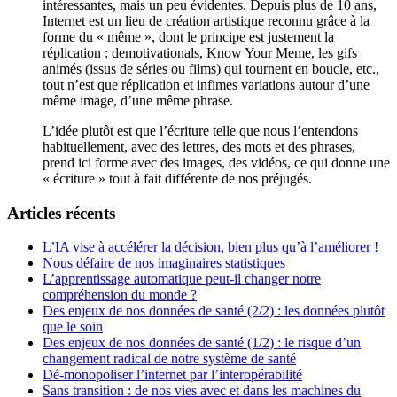
intéressantes, mais un peu évidentes. Depuis plus de 10 ans,
Internet est un lieu de création artistique reconnu grâce à la
forme du « même », dont le principe est justement la
réplication : demotivationals, Know Your Meme, les gifs
animés (issus de séries ou films) qui tournent en boucle, etc.,
tout n’est que réplication et infimes variations autour d’une
même image, d’une même phrase.
L’idée plutôt est que l’écriture telle que nous l’entendons
habituellement, avec des lettres, des mots et des phrases,
prend ici forme avec des images, des vidéos, ce qui donne une
« écriture » tout à fait différente de nos préjugés.
Articles récents
L’IA vise à accélérer la décision, bien plus qu’à l’améliorer !
Nous défaire de nos imaginaires statistiques
L’apprentissage automatique peut-il changer notre
compréhension du monde ?
Des enjeux de nos données de santé (2/2) : les données plutôt
que le soin
Des enjeux de nos données de santé (1/2) : le risque d’un
changement radical de notre système de santé
Dé-monopoliser l’internet par l’interopérabilité
Sans transition : de nos vies avec et dans les machines du