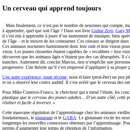
Un cerveau qui apprend toujours
Mais finalement, ce n’est pas le nombre de neurones qui compte, ma
à apprendre, quel que soit l’âge ? Dans son livre
Guitar Zero
,
Gary M
il s’est mis à apprendre à jouer d’un instrument de musique, bien après
de l’âge – et le moyen de les contourner. Ces oiseaux se dirigent dans 
Ces animaux nocturnes harmonisent donc leur ouïe et leur vision pour 
vison. Les jeunes chouettes étaient capables de « recalibrer » leur v
découvert que les animaux âgés n’étaient pas des cas désespérés. Il s’e
tranches. Autrement dit, conclut Marcus, rien n’empêche une personne
progressive. Une théorie qu’il s’est empressé d’appliquer à sa propre 
Une autre expérience, toute récente
, nous éclaire (peut-être) un peu p
et on a observé leur cortex auditif. Il s’est avéré que le cerveau des ra
Pour Mike Cisneros-Franco, le chercheur qui a mené l’étude, les conc
plastique que le cerveau des jeunes adultes… D’un autre côté, cette pl
réaliser et facile à inverser. »
Cette mauvaise régulation de l’apprentissage chez les animaux vieilli
fondamentaux, le
glutamate
et le
GABA
. Le glutamate excite les neu
longtemps les nouvelles connexions obtenues par l’apprentissage. Pou
permis d’augmenter leur temps de rétention de l’information.