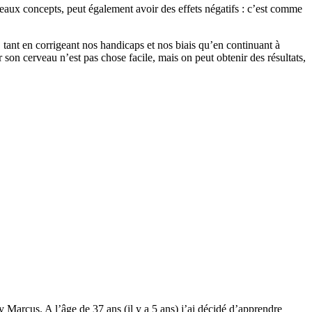
eaux concepts, peut également avoir des effets négatifs : c’est comme
r, tant en corrigeant nos handicaps et nos biais qu’en continuant à
 son cerveau n’est pas chose facile, mais on peut obtenir des résultats,
y Marcus. A l’âge de 37 ans (il y a 5 ans) j’ai décidé d’apprendre