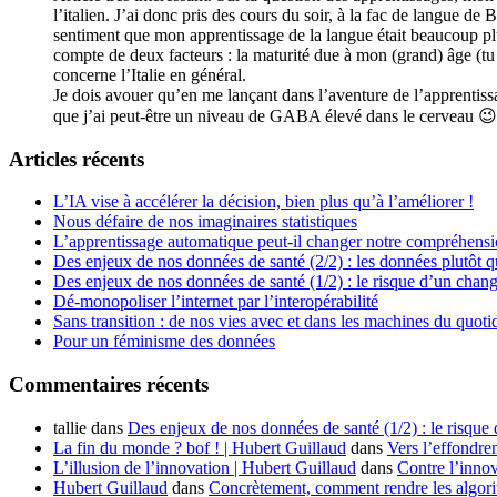
l’italien. J’ai donc pris des cours du soir, à la fac de langue d
sentiment que mon apprentissage de la langue était beaucoup plu
compte de deux facteurs : la maturité due à mon (grand) âge (tu r
concerne l’Italie en général.
Je dois avouer qu’en me lançant dans l’aventure de l’apprentiss
que j’ai peut-être un niveau de GABA élevé dans le cerveau 😉
Articles récents
L’IA vise à accélérer la décision, bien plus qu’à l’améliorer !
Nous défaire de nos imaginaires statistiques
L’apprentissage automatique peut-il changer notre compréhens
Des enjeux de nos données de santé (2/2) : les données plutôt q
Des enjeux de nos données de santé (1/2) : le risque d’un chan
Dé-monopoliser l’internet par l’interopérabilité
Sans transition : de nos vies avec et dans les machines du quoti
Pour un féminisme des données
Commentaires récents
tallie
dans
Des enjeux de nos données de santé (1/2) : le risque
La fin du monde ? bof ! | Hubert Guillaud
dans
Vers l’effondre
L’illusion de l’innovation | Hubert Guillaud
dans
Contre l’innov
Hubert Guillaud
dans
Concrètement, comment rendre les algorit