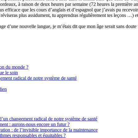
e Bordeaux, à raison de deux heures par semaine (72 heures la première an
s efficace que les cours d’anglais et d’espagnol que j’avais pu recevoir
éviseras plus assidument, tu apprendras régulièrement tes leçons …) et su
age d’une nouvelle langue, je m’étais dit que mon âge serait sans doute 
ion du monde ?
ue le soin
gement radical de notre système de santé
dien
 d’un changement radical de notre système de santé
ment : aurons-nous encore un futur ?
ation : de l’invisible importance de la maintenance
hmes responsables et équitables ?