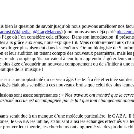
is bien la question de savoir jusqu’où nous pouvons améliorer nos facu
arcus
(
Wikipedia
,
@GaryMarcus
) (dont nous avons déjà parlé
plusieurs
 l’âge où l’on considère cela efficace. Dans son introduction, il présente
les airs grâce aux sons, nous explique-t-il. Mais contrairement aux chauv
se diriger plus aisément dans les ténèbres. Or, un biologiste de Stanfor
ision et leur audition en tenant compte des nouveaux paramètres, mais l
st rendu compte qu’ils pouvaient à leur tour apprendre à gérer leurs nou
 plus âgée d’acquérir un nouveau comportement ou de s’initier à une no
pratique de la musique !
lus sur la neuroplasticité du cerveau âgé. Celle-là a été effectuée sur de
ts âgés était plus sensible à ces nouveaux bruits que celui des plus jeunes
lusions sont assez surprenantes : «
Nos travaux ont montré que le cerve
asticité accrue est accompagnée par le fait que tout changement obtenu p
ssants serait due à un manque d’une molécule particulière, le GABA. Il 
rones, le GABA les inhibe, stabilisant ainsi les échanges effectués via 
r prouver leur théorie, les chercheurs ont augmenté via des produits ch