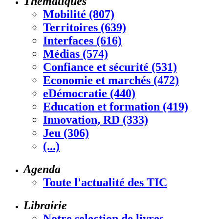
Thématiques
Mobilité (807)
Territoires (639)
Interfaces (616)
Médias (574)
Confiance et sécurité (531)
Economie et marchés (472)
eDémocratie (440)
Education et formation (419)
Innovation, RD (333)
Jeu (306)
(...)
Agenda
Toute l'actualité des TIC
Librairie
Notre selection de livres