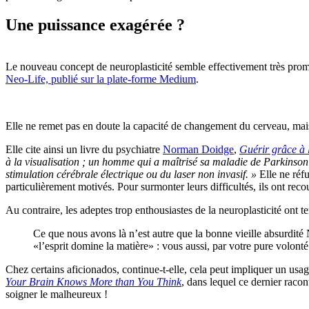
Une puissance exagérée ?
Le nouveau concept de neuroplasticité semble effectivement très prome
Neo-Life, publié sur la plate-forme Medium
.
Elle ne remet pas en doute la capacité de changement du cerveau, mais p
Elle cite ainsi un livre du psychiatre
Norman Doidge
,
Guérir grâce à l
à la visualisation ; un homme qui a maîtrisé sa maladie de Parkinson a
stimulation cérébrale électrique ou du laser non invasif. »
Elle ne réfu
particulièrement motivés. Pour surmonter leurs difficultés, ils ont recou
Au contraire, les adeptes trop enthousiastes de la neuroplasticité ont t
Ce que nous avons là n’est autre que la bonne vieille absurdit
«l’esprit domine la matière» : vous aussi, par votre pure volon
Chez certains aficionados, continue-t-elle, cela peut impliquer un u
Your Brain Knows More than You Think
, dans lequel ce dernier racon
soigner le malheureux !