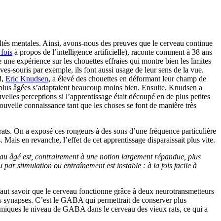
ltés mentales. Ainsi, avons-nous des preuves que le cerveau continue
 fois
à propos de l’intelligence artificielle), raconte comment à 38 ans
 une expérience sur les chouettes effraies qui montre bien les limites
es-souris par exemple, ils font aussi usage de leur sens de la vue.
d,
Eric Knudsen
, a élevé des chouettes en déformant leur champ de
es plus âgées s’adaptaient beaucoup moins bien. Ensuite, Knudsen a
velles perceptions si l’apprentissage était découpé en de plus petites
uvelle connaissance tant que les choses se font de manière très
s rats. On a exposé ces rongeurs à des sons d’une fréquence particulière
. Mais en revanche, l’effet de cet apprentissage disparaissait plus vite.
au âgé est, contrairement à une notion largement répandue, plus
ar stimulation ou entraînement est instable : à la fois facile à
faut savoir que le cerveau fonctionne grâce à deux neurotransmetteurs
les synapses. C’est le GABA qui permettrait de conserver plus
imiques le niveau de GABA dans le cerveau des vieux rats, ce qui a