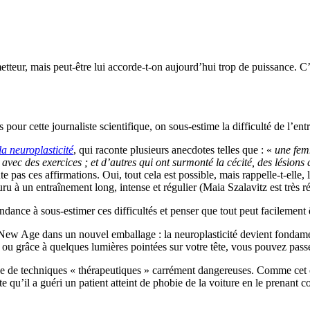
tteur, mais peut-être lui accorde-t-on aujourd’hui trop de puissance. C
our cette journaliste scientifique, on sous-estime la difficulté de l’entr
a neuroplasticité
, qui raconte plusieurs anecdotes telles que : «
une fem
vec des exercices ; et d’autres qui ont surmonté la cécité, des lésions c
te pas ces affirmations. Oui, tout cela est possible, mais rappelle-t-elle,
ru à un entraînement long, intense et régulier (Maia Szalavitz est très ré
endance à sous-estimer ces difficultés et penser que tout peut facilement 
é New Age dans un nouvel emballage : la neuroplasticité devient fondam
té ou grâce à quelques lumières pointées sur votre tête, vous pouvez pas
sage de techniques « thérapeutiques » carrément dangereuses. Comme ce
te qu’il a guéri un patient atteint de phobie de la voiture en le prenant