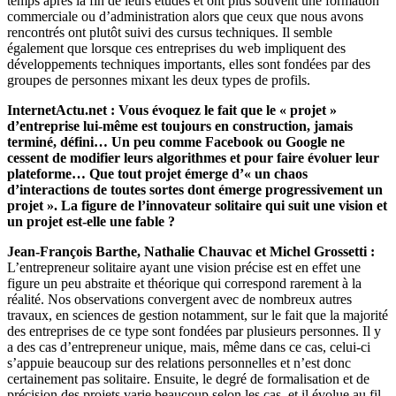
temps après la fin de leurs études et ont plus souvent une formation
commerciale ou d’administration alors que ceux que nous avons
rencontrés ont plutôt suivi des cursus techniques. Il semble
également que lorsque ces entreprises du web impliquent des
développements techniques importants, elles sont fondées par des
groupes de personnes mixant les deux types de profils.
InternetActu.net : Vous évoquez le fait que le « projet »
d’entreprise lui-même est toujours en construction, jamais
terminé, défini… Un peu comme Facebook ou Google ne
cessent de modifier leurs algorithmes et pour faire évoluer leur
plateforme… Que tout projet émerge d’« un chaos
d’interactions de toutes sortes dont émerge progressivement un
projet ». La figure de l’innovateur solitaire qui suit une vision et
un projet est-elle une fable ?
Jean-François Barthe, Nathalie Chauvac et Michel Grossetti :
L’entrepreneur solitaire ayant une vision précise est en effet une
figure un peu abstraite et théorique qui correspond rarement à la
réalité. Nos observations convergent avec de nombreux autres
travaux, en sciences de gestion notamment, sur le fait que la majorité
des entreprises de ce type sont fondées par plusieurs personnes. Il y
a des cas d’entrepreneur unique, mais, même dans ce cas, celui-ci
s’appuie beaucoup sur des relations personnelles et n’est donc
certainement pas solitaire. Ensuite, le degré de formalisation et de
précision des projets varie beaucoup selon les cas, et il évolue au fil