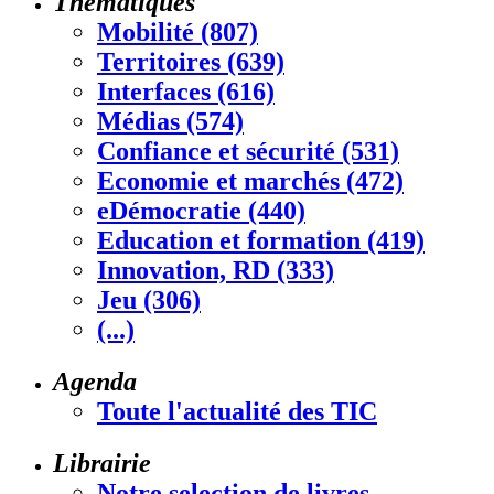
Thématiques
Mobilité (807)
Territoires (639)
Interfaces (616)
Médias (574)
Confiance et sécurité (531)
Economie et marchés (472)
eDémocratie (440)
Education et formation (419)
Innovation, RD (333)
Jeu (306)
(...)
Agenda
Toute l'actualité des TIC
Librairie
Notre selection de livres