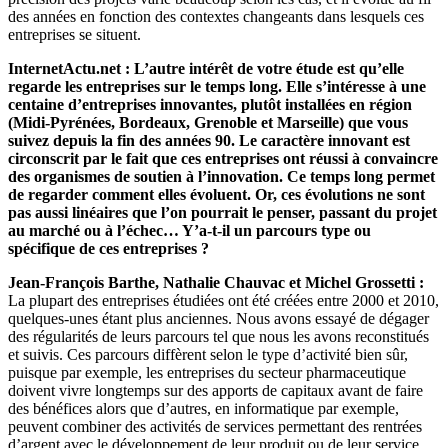
des années en fonction des contextes changeants dans lesquels ces
entreprises se situent.
InternetActu.net : L’autre intérêt de votre étude est qu’elle
regarde les entreprises sur le temps long. Elle s’intéresse à une
centaine d’entreprises innovantes, plutôt installées en région
(Midi-Pyrénées, Bordeaux, Grenoble et Marseille) que vous
suivez depuis la fin des années 90. Le caractère innovant est
circonscrit par le fait que ces entreprises ont réussi à convaincre
des organismes de soutien à l’innovation. Ce temps long permet
de regarder comment elles évoluent. Or, ces évolutions ne sont
pas aussi linéaires que l’on pourrait le penser, passant du projet
au marché ou à l’échec… Y’a-t-il un parcours type ou
spécifique de ces entreprises ?
Jean-François Barthe, Nathalie Chauvac et Michel Grossetti :
La plupart des entreprises étudiées ont été créées entre 2000 et 2010,
quelques-unes étant plus anciennes. Nous avons essayé de dégager
des régularités de leurs parcours tel que nous les avons reconstitués
et suivis. Ces parcours diffèrent selon le type d’activité bien sûr,
puisque par exemple, les entreprises du secteur pharmaceutique
doivent vivre longtemps sur des apports de capitaux avant de faire
des bénéfices alors que d’autres, en informatique par exemple,
peuvent combiner des activités de services permettant des rentrées
d’argent avec le développement de leur produit ou de leur service.