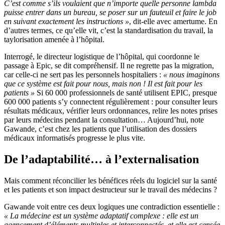
C’est comme s’ils voulaient que n’importe quelle personne lambda
puisse entrer dans un bureau, se poser sur un fauteuil et faire le job
en suivant exactement les instructions »
, dit-elle avec amertume. En
d’autres termes, ce qu’elle vit, c’est la standardisation du travail, la
taylorisation amenée à l’hôpital.
Interrogé, le directeur logistique de l’hôpital, qui coordonne le
passage à Epic, se dit compréhensif. Il ne regrette pas la migration,
car celle-ci ne sert pas les personnels hospitaliers :
« nous imaginons
que ce système est fait pour nous, mais non ! Il est fait pour les
patients »
Si 60 000 professionnels de santé utilisent EPIC, presque
600 000 patients s’y connectent régulièrement : pour consulter leurs
résultats médicaux, vérifier leurs ordonnances, relire les notes prises
par leurs médecins pendant la consultation… Aujourd’hui, note
Gawande, c’est chez les patients que l’utilisation des dossiers
médicaux informatisés progresse le plus vite.
De l’adaptabilité… à l’externalisation
Mais comment réconcilier les bénéfices réels du logiciel sur la santé
et les patients et son impact destructeur sur le travail des médecins ?
Gawande voit entre ces deux logiques une contradiction essentielle :
« La médecine est un système adaptatif complexe : elle est un
agencement d’éléments multiples et interconnectés, et elle est censée