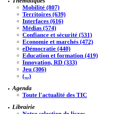
Thématiques
Mobilité (807)
Territoires (639)
Interfaces (616)
Médias (574)
Confiance et sécurité (531)
Economie et marchés (472)
eDémocratie (440)
Education et formation (419)
Innovation, RD (333)
Jeu (306)
(...)
Agenda
Toute l'actualité des TIC
Librairie
Notre selection de livres