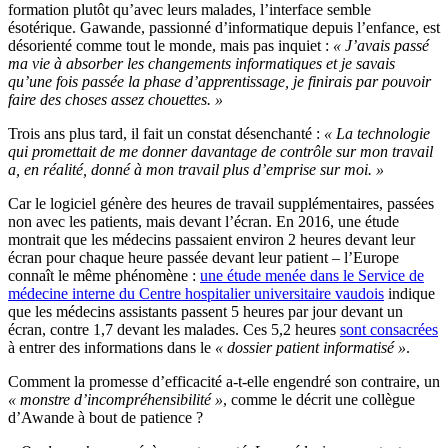
formation plutôt qu’avec leurs malades, l’interface semble
ésotérique. Gawande, passionné d’informatique depuis l’enfance, est
désorienté comme tout le monde, mais pas inquiet :
« J’avais passé
ma vie à absorber les changements informatiques et je savais
qu’une fois passée la phase d’apprentissage, je finirais par pouvoir
faire des choses assez chouettes. »
Trois ans plus tard, il fait un constat désenchanté :
« La technologie
qui promettait de me donner davantage de contrôle sur mon travail
a, en réalité, donné à mon travail plus d’emprise sur moi. »
Car le logiciel génère des heures de travail supplémentaires, passées
non avec les patients, mais devant l’écran. En 2016, une étude
montrait que les médecins passaient environ 2 heures devant leur
écran pour chaque heure passée devant leur patient – l’Europe
connaît le même phénomène :
une étude menée dans le Service de
médecine interne du Centre hospitalier universitaire vaudois
indique
que les médecins assistants passent 5 heures par jour devant un
écran, contre 1,7 devant les malades. Ces 5,2 heures
sont consacrées
à entrer des informations dans le
« dossier patient informatisé »
.
Comment la promesse d’efficacité a-t-elle engendré son contraire, un
« monstre d’incompréhensibilité »
, comme le décrit une collègue
d’Awande à bout de patience ?