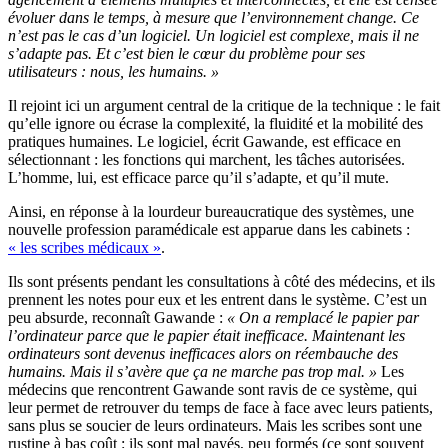
évoluer dans le temps, à mesure que l’environnement change. Ce
n’est pas le cas d’un logiciel. Un logiciel est complexe, mais il ne
s’adapte pas. Et c’est bien le cœur du problème pour ses
utilisateurs : nous, les humains. »
Il rejoint ici un argument central de la critique de la technique : le fait
qu’elle ignore ou écrase la complexité, la fluidité et la mobilité des
pratiques humaines. Le logiciel, écrit Gawande, est efficace en
sélectionnant : les fonctions qui marchent, les tâches autorisées.
L’homme, lui, est efficace parce qu’il s’adapte, et qu’il mute.
Ainsi, en réponse à la lourdeur bureaucratique des systèmes, une
nouvelle profession paramédicale est apparue dans les cabinets :
« les scribes médicaux »
.
Ils sont présents pendant les consultations à côté des médecins, et ils
prennent les notes pour eux et les entrent dans le système. C’est un
peu absurde, reconnaît Gawande :
« On a remplacé le papier par
l’ordinateur parce que le papier était inefficace. Maintenant les
ordinateurs sont devenus inefficaces alors on réembauche des
humains. Mais il s’avère que ça ne marche pas trop mal. »
Les
médecins que rencontrent Gawande sont ravis de ce système, qui
leur permet de retrouver du temps de face à face avec leurs patients,
sans plus se soucier de leurs ordinateurs. Mais les scribes sont une
rustine à bas coût : ils sont mal payés, peu formés (ce sont souvent