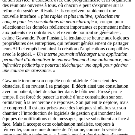
des réunions ouvertes à tous, où chacun-e peut s’exprimer sur la
refonte du système. Résultat : ils conçoivent rapidement une
nouvelle interface
« plus rapide et plus intuitive, spécialement
conçue pour les consultations de neurochirurgie »
, conçue pour
sélectionner les données réellement importantes et permettant même
aux patients de contribuer. Cet exemple pourrait se généraliser,
estime Gawande. Pour l’instant, la tendance se heurte aux logiques
propriétaires des entreprises, qui refusent généralement de partager
leurs API et empêchent ainsi la création d’applications compatibles
avec le logiciel.
« Un interne pourrait télécharger une application
permettant d’automatiser le renouvellement d’une ordonnance, une
infirmière pédiatrique pourrait télécharger une appli pour générer
une courbe de croissance. »
Gawande termine son enquête en demi-teinte. Conscient des
obstacles, il en revient à sa pratique. Il décrit ainsi une consultation
avec un patient, chef de chantier dans le bâtiment. Pressé par le
temps, il est forcé de passer la moitié d’une consultation sur son
ordinateur, à la recherche de réponses. Son patient le déplore, mais
le comprend. Il est aux prises avec des logiques similaires sur son
chantier : l’introduction de logiciels de gestion qui inondent les
équipes de notifications et de messages, qui se substituent au face à
face. Mais il accepte cette cohabitation malaisée, toujours à
réinventer, comme une donnée de l’époque, comme la vérité de
notre condition technique.
« J’avais parlé à des dizaines d’experts,