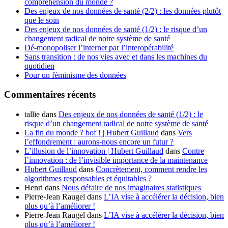
compréhension du monde ?
Des enjeux de nos données de santé (2/2) : les données plutôt
que le soin
Des enjeux de nos données de santé (1/2) : le risque d’un
changement radical de notre système de santé
Dé-monopoliser l’internet par l’interopérabilité
Sans transition : de nos vies avec et dans les machines du
quotidien
Pour un féminisme des données
Commentaires récents
tallie
dans
Des enjeux de nos données de santé (1/2) : le
risque d’un changement radical de notre système de santé
La fin du monde ? bof ! | Hubert Guillaud
dans
Vers
l’effondrement : aurons-nous encore un futur ?
L’illusion de l’innovation | Hubert Guillaud
dans
Contre
l’innovation : de l’invisible importance de la maintenance
Hubert Guillaud
dans
Concrètement, comment rendre les
algorithmes responsables et équitables ?
Henri
dans
Nous défaire de nos imaginaires statistiques
Pierre-Jean Raugel
dans
L’IA vise à accélérer la décision, bien
plus qu’à l’améliorer !
Pierre-Jean Raugel
dans
L’IA vise à accélérer la décision, bien
plus qu’à l’améliorer !