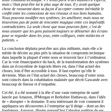
mais c’était peut-être lui le plus sage de tous. Il y avait quelque
chose de rassurant dans sa façon d’accepter comme inévitable le
conflit entre les connexions de nos réseaux et nos liens humains.
Nous pouvons modifier nos systèmes, les améliorer, mais nous ne
trouverons pas de point de rencontre magique entre ces impératifs
contradictoires. La seule chose que nous pouvons faire, c’est de
nous assurer que les gens puissent toujours se détourner des écrans
pour se regarder dans les yeux, entre collègues, entre médecins et
patients. »
La conclusion déplaira peut-être aux plus militants, mais elle a le
mérite de décrire au plus près la situation de compromis technique
dans laquelle la plupart d’entre nous se trouvent face à l’ordinateur.
Car la voie émancipatrice du hack, de la transformation des systèmes
dans un écosystème de logiciels libres est, dans l’état actuel des
choses, loin d’être accessible à tous. Il faut espérer qu’elle le
devienne. Mais en l’état actuel des choses, beaucoup d’entre nous
sont coincés dans la cohabitation malaisée que décrit Gawande avec
beaucoup de finesse et d’empathie.
Cet été, il a été nommé à la tête d’une vaste entreprise de santé
lancée par Amazon, JPMorgan et Berkshire Hathaway, dans l’idée
de « disrupter » le domaine. Il sera intéressant de voir comment il
appliquera ses découvertes à l’entreprise qu’il dirige – dont un des
fondateurs, Amazon, illustre aujourd’hui l’absolue sujétion de ses