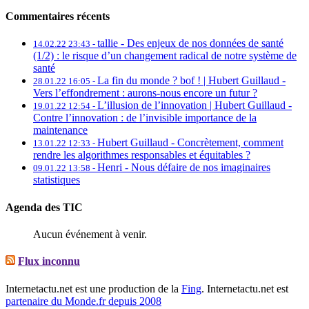
Commentaires récents
tallie -
Des enjeux de nos données de santé
14.02.22 23:43 -
(1/2) : le risque d’un changement radical de notre système de
santé
La fin du monde ? bof ! | Hubert Guillaud -
28.01.22 16:05 -
Vers l’effondrement : aurons-nous encore un futur ?
L’illusion de l’innovation | Hubert Guillaud -
19.01.22 12:54 -
Contre l’innovation : de l’invisible importance de la
maintenance
Hubert Guillaud -
Concrètement, comment
13.01.22 12:33 -
rendre les algorithmes responsables et équitables ?
Henri -
Nous défaire de nos imaginaires
09.01.22 13:58 -
statistiques
Agenda des TIC
Aucun événement à venir.
Flux inconnu
Internetactu.net est une production de la
Fing
. Internetactu.net est
partenaire du Monde.fr depuis 2008