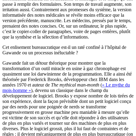
passe à remplir des formulaires. Son temps de travail augmente, son
irritation aussi. Contrairement aux promesses du système, la version
informatisée des notes médicales se révèle moins efficace que la
version précédente, manuscrite. Les médecins, pressés par le temps,
prenaient des notes concises. Or, sur un ordinateur, le plus rapide,
c’est le copier-coller de paragraphes, voire de pages entières, plutôt
que la synthèse et la sélection d’informations.
Cet enlisement bureaucratique est-il un raté confiné à l’hôpital de
Gawande ou un processus inéluctable ?
Gawande fait un détour théorique pour montrer que la
transformation d’un outil miracle en usine à gaz chronophage est
quasiment une loi darwinienne de la programmation. Elle a ainsi été
théorisée par Frederick Brooks, développeur chez IBM dans les
années 1970 et auteur de
The mythical man-month
(
« Le mythe du
mois-homme »
), devenu un classique dans le champ du
développement de logiciel. Brooks y expose nombre de lois tirées de
son expérience, dont la façon prévisible dont un petit logiciel conçu
par des nerds pour une poignée de nerds se transforme
progressivement en grosse machine peu maniable à mesure qu’elle
est victime de son succès et qu’elle doit répondre à des utilisateurs
de plus en plus variés et tourner sur des machines de plus en plus
diverses. Plus le logiciel grossit, plus il lui faut de contraintes et de
règles : il devient mécaniquement de plus en plus bureaucratique (on