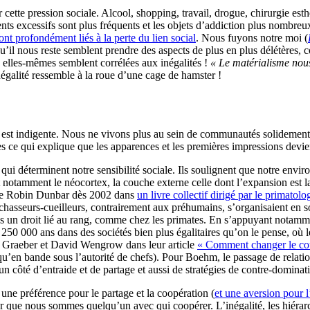
r cette pression sociale. Alcool, shopping, travail, drogue, chirurgie
s excessifs sont plus fréquents et les objets d’addiction plus nombreu
nt profondément liés à la perte du lien social
. Nous fuyons notre moi (
il nous reste semblent prendre des aspects de plus en plus délétères, co
 elles-mêmes semblent corrélées aux inégalités !
« Le matérialisme nous
négalité ressemble à la roue d’une cage de hamster !
le est indigente. Nous ne vivons plus au sein de communautés solidemen
s ce qui explique que les apparences et les premières impressions devi
 déterminent notre sensibilité sociale. Ils soulignent que notre environ
otamment le néocortex, la couche externe celle dont l’expansion est la p
ogue Robin Dunbar dès 2002 dans
un livre collectif dirigé par le primato
 chasseurs-cueilleurs, contrairement aux préhumains, s’organisaient en s
 pas un droit lié au rang, comme chez les primates. En s’appuyant notam
250 000 ans dans des sociétés bien plus égalitaires qu’on le pense, où 
id Graeber et David Wengrow dans leur article
« Comment changer le cour
u’en bande sous l’autorité de chefs). Pour Boehm, le passage de relation
’un côté d’entraide et de partage et aussi de stratégies de contre-domin
e préférence pour le partage et la coopération (
et une aversion pour l’
r que nous sommes quelqu’un avec qui coopérer. L’inégalité, les hiérarc