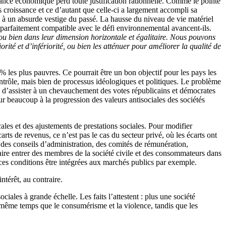
ssance économique perd toute justification rationnelle. Comme le pointe
ns croissance et ce d’autant que celle-ci a largement accompli sa
le à un absurde vestige du passé. La hausse du niveau de vie matériel
on parfaitement compatible avec le défi environnemental avancent-ils.
ou bien dans leur dimension horizontale et égalitaire. Nous pouvons
orité et d’infériorité, ou bien les atténuer pour améliorer la qualité de
 % les plus pauvres. Ce pourrait être un bon objectif pour les pays les
contrôle, mais bien de processus idéologiques et politiques. Le problème
 70 d’assister à un chevauchement des votes républicains et démocrates
ur beaucoup à la progression des valeurs antisociales des sociétés
scales et des ajustements de prestations sociales. Pour modifier
carts de revenus, ce n’est pas le cas du secteur privé, où les écarts ont
n des conseils d’administration, des comités de rémunération,
aire entrer des membres de la société civile et des consommateurs dans
t ces conditions être intégrées aux marchés publics par exemple.
ntérêt, au contraire.
ciales à grande échelle. Les faits l’attestent : plus une société
 en même temps que le consumérisme et la violence, tandis que les