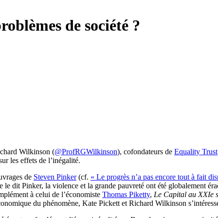
problèmes de société ?
ichard Wilkinson (
@ProfRGWilkinson
), cofondateurs de
Equality Trust
r les effets de l’inégalité.
ouvrages de
Steven Pinker
(cf.
« Le progrès n’a pas encore tout à fait di
e dit Pinker, la violence et la grande pauvreté ont été globalement érad
complément à celui de l’économiste
Thomas Piketty
,
Le Capital au XXIe s
conomique du phénomène, Kate Pickett et Richard Wilkinson s’intéressen