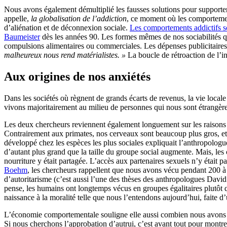
Nous avons également démultiplié les fausses solutions pour supporte
appelle,
la globalisation de l’addiction
, ce moment où les comportement
d’aliénation et de déconnexion sociale.
Les comportements addictifs so
Baumeister
dès les années 90. Les formes mêmes de nos sociabilités qu’
compulsions alimentaires ou commerciales. Les dépenses publicitaires
malheureux nous rend matérialistes. »
La boucle de rétroaction de l’i
Aux origines de nos anxiétés
Dans les sociétés où règnent de grands écarts de revenus, la vie loca
vivons majoritairement au milieu de personnes qui nous sont étrangère
Les deux chercheurs reviennent également longuement sur les raisons qui
Contrairement aux primates, nos cerveaux sont beaucoup plus gros, et n
développé chez les espèces les plus sociales expliquait l’anthropol
d’autant plus grand que la taille du groupe social augmente. Mais, les
nourriture y était partagée. L’accès aux partenaires sexuels n’y était
Boehm
, les chercheurs rappellent que nous avons vécu pendant 200 à 
d’autoritarisme (c’est aussi l’une des thèses des anthropologues Dav
pense, les humains ont longtemps vécus en groupes égalitaires plutôt q
naissance à la moralité telle que nous l’entendons aujourd’hui, faite d
L’économie comportementale souligne elle aussi combien nous avons un
Si nous cherchons l’approbation d’autrui, c’est avant tout pour montre