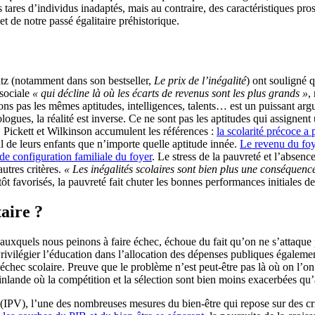
s tares d’individus inadaptés, mais au contraire, des caractéristiques pro
t de notre passé égalitaire préhistorique.
z (notamment dans son bestseller,
Le prix de l’inégalité
) ont souligné 
 sociale
« qui décline là où les écarts de revenus sont les plus grands »
,
ons pas les mêmes aptitudes, intelligences, talents… est un puissant argu
gues, la réalité est inverse. Ce ne sont pas les aptitudes qui assignent u
e, Pickett et Wilkinson accumulent les références :
la scolarité précoce a
al de leurs enfants que n’importe quelle aptitude innée.
Le revenu du foy
de configuration familiale du foyer
. Le stress de la pauvreté et l’absenc
utres critères.
« Les inégalités scolaires sont bien plus une conséquen
tôt favorisés, la pauvreté fait chuter les bonnes performances initiales d
aire ?
 auxquels nous peinons à faire échec, échoue du fait qu’on ne s’attaqu
Privilégier l’éducation dans l’allocation des dépenses publiques égaleme
l’échec scolaire. Preuve que le problème n’est peut-être pas là où on l’o
Finlande où la compétition et la sélection sont bien moins exacerbées qu’a
(IPV), l’une des nombreuses mesures du bien-être qui repose sur des c