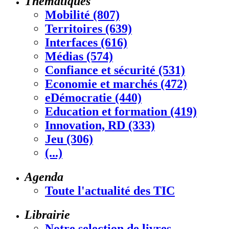
Thématiques
Mobilité (807)
Territoires (639)
Interfaces (616)
Médias (574)
Confiance et sécurité (531)
Economie et marchés (472)
eDémocratie (440)
Education et formation (419)
Innovation, RD (333)
Jeu (306)
(...)
Agenda
Toute l'actualité des TIC
Librairie
Notre selection de livres