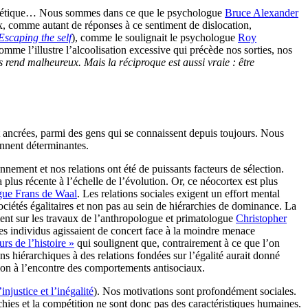
 esthétique… Nous sommes dans ce que le psychologue
Bruce Alexander
x, comme autant de réponses à ce sentiment de dislocation,
Escaping the self
), comme le soulignait le psychologue
Roy
mme l’illustre l’alcoolisation excessive qui précède nos sorties, nos
 rend malheureux. Mais la réciproque est aussi vraie : être
t ancrées, parmi des gens qui se connaissent depuis toujours. Nous
ennent déterminantes.
nement et nos relations ont été de puissants facteurs de sélection.
lus récente à l’échelle de l’évolution. Or, ce néocortex est plus
logue Frans de Waal
. Les relations sociales exigent un effort mental
ociétés égalitaires et non pas au sein de hiérarchies de dominance. La
ment sur les travaux de l’anthropologue et primatologue
Christopher
les individus agissaient de concert face à la moindre menace
s de l’histoire »
qui soulignent que, contrairement à ce que l’on
s hiérarchiques à des relations fondées sur l’égalité aurait donné
ation à l’encontre des comportements antisociaux.
injustice et l’inégalité
). Nos motivations sont profondément sociales.
hies et la compétition ne sont donc pas des caractéristiques humaines.