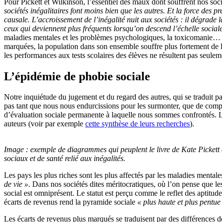
Pour Pickett et Wilkinson, l’essentiel des maux dont souffrent nos soc
sociétés inégalitaires font moins bien que les autres. Et la force des
causale. L’accroissement de l’inégalité nuit aux sociétés : il dégrade l
ceux qui deviennent plus fréquents lorsqu’on descend l’échelle social
maladies mentales et les problèmes psychologiques, la toxicomanie… Les 
marquées, la population dans son ensemble souffre plus fortement de la
les performances aux tests scolaires des élèves ne résultent pas seuleme
L’épidémie de phobie sociale
Notre inquiétude du jugement et du regard des autres, qui se traduit par
pas tant que nous nous endurcissions pour les surmonter, que de compr
d’évaluation sociale permanente à laquelle nous sommes confrontés. Les
auteurs (voir par exemple
cette synthèse de leurs recherches
).
Image : exemple de diagrammes qui peuplent le livre de Kate Pickett e
sociaux et de santé relié aux inégalités.
Les pays les plus riches sont les plus affectés par les maladies mental
de vie »
. Dans nos sociétés dites méritocratiques, où l’on pense que les
social est omniprésent. Le statut est perçu comme le reflet des aptitud
écarts de revenus rend la pyramide sociale
« plus haute et plus pentue
Les écarts de revenus plus marqués se traduisent par des différences de