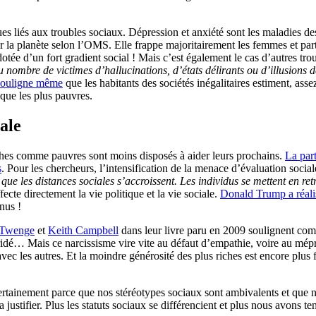
liés aux troubles sociaux. Dépression et anxiété sont les maladies des 
r la planète selon l’OMS. Elle frappe majoritairement les femmes et par
 dotée d’un fort gradient social ! Mais c’est également le cas d’autres tr
u nombre de victimes d’hallucinations, d’états délirants ou d’illusions
souligne même
que les habitants des sociétés inégalitaires estiment, ass
 que les plus pauvres.
iale
ches comme pauvres sont moins disposés à aider leurs prochains.
La par
s
. Pour les chercheurs, l’intensification de la menace d’évaluation social
ue les distances sociales s’accroissent. Les individus se mettent en ret
fecte directement la vie politique et la vie sociale.
Donald Trump a réalis
nus !
 Twenge
et
Keith Campbell
dans leur livre paru en 2009 soulignent co
bridé… Mais ce narcissisme vire vite au défaut d’empathie, voire au mép
ec les autres. Et la moindre générosité des plus riches est encore plus fo
ertainement parce que nos stéréotypes sociaux sont ambivalents et que 
 justifier. Plus les statuts sociaux se différencient et plus nous avons t