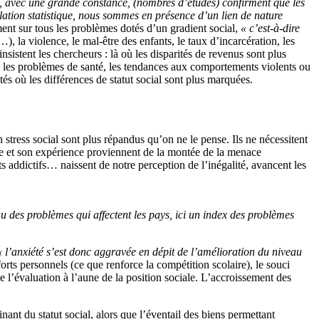
 avec une grande constance, (nombres d’études) confirment que les
élation statistique, nous sommes en présence d’un lien de nature
ment sur tous les problèmes dotés d’un gradient social,
« c’est-à-dire
 la violence, le mal-être des enfants, le taux d’incarcération, les
sistent les chercheurs : là où les disparités de revenus sont plus
s, les problèmes de santé, les tendances aux comportements violents ou
tés où les différences de statut social sont plus marquées.
 stress social sont plus répandus qu’on ne le pense. Ils ne nécessitent
ie et son expérience proviennent de la montée de la menace
s addictifs… naissent de notre perception de l’inégalité, avancent les
u des problèmes qui affectent les pays, ici un index des problèmes
« l’anxiété s’est donc aggravée en dépit de l’amélioration du niveau
forts personnels (ce que renforce la compétition scolaire), le souci
e l’évaluation à l’aune de la position sociale. L’accroissement des
ant du statut social, alors que l’éventail des biens permettant