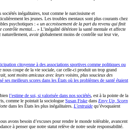
sociétés inégalitaires, tout comme le narcissisme et
ticulièrement les jeunes. Les troubles mentaux sont plus courants chez
oubles psychotiques :
« un accroissement de la part du revenu qui finit
 de contrôle mental… »
L’inégalité détériore la santé mentale et affecte
ez naturellement, avoir globalement moins de contrôle sur leur vie,
ticipation citoyenne à des associations sportives comme politiques ou
e nous coupe de la vie sociale, car celle-ci produit un trop grand
rait, sont moins amicaux avec leurs voisins, plus soucieux des
é ses meilleurs scores dans les États où les problèmes de santé étaient
mbien
l’estime de soi, si valorisée dans nos sociétés
, est à la pointe de la
ris, comme le pointait la sociologue
Susan Fiske
dans
Envy Up, Scorn
rte dans les États les plus inégalitaires.
L’entraide
qu’évoquaient
nous avons besoin d’excuses pour rendre le monde tolérable, avancent
endance à penser que notre statut relève de notre seule responsabilité.