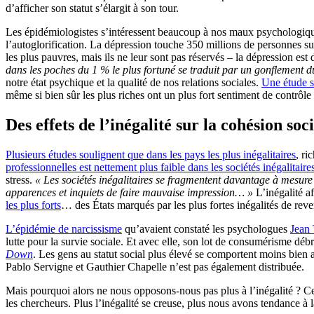
d’afficher son statut s’élargit à son tour.
Les épidémiologistes s’intéressent beaucoup à nos maux psychologiques 
l’autoglorification. La dépression touche 350 millions de personnes su
les plus pauvres, mais ils ne leur sont pas réservés – la dépression est
dans les poches du 1 % le plus fortuné se traduit par un gonflement d
notre état psychique et la qualité de nos relations sociales.
Une étude 
même si bien sûr les plus riches ont un plus fort sentiment de contrôle
Des effets de l’inégalité sur la cohésion soc
Plusieurs études soulignent que dans les pays les plus inégalitaires
, ri
professionnelles est nettement plus faible dans les sociétés inégalitaire
stress.
« Les sociétés inégalitaires se fragmentent davantage à mesure q
apparences et inquiets de faire mauvaise impression… »
L’inégalité af
les plus forts
… des États marqués par les plus fortes inégalités de reve
L’épidémie de narcissisme
qu’avaient constaté les psychologues
Jean
lutte pour la survie sociale. Et avec elle, son lot de consumérisme dé
Down
. Les gens au statut social plus élevé se comportent moins bien av
Pablo Servigne et Gauthier Chapelle n’est pas également distribuée.
Mais pourquoi alors ne nous opposons-nous pas plus à l’inégalité ? C
les chercheurs. Plus l’inégalité se creuse, plus nous avons tendance à la