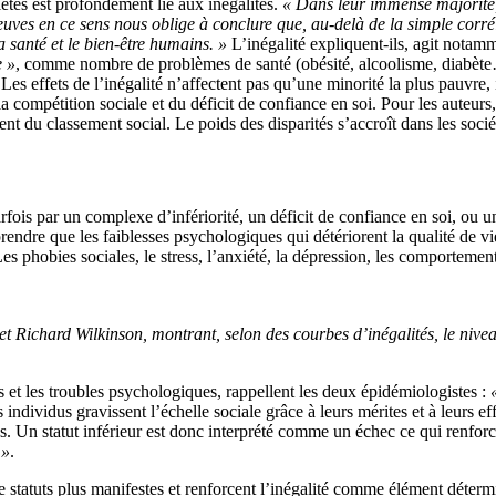
iétés est profondément lié aux inégalités.
« Dans leur immense majorité,
 preuves en ce sens nous oblige à conclure que, au-delà de la simple corr
a santé et le bien-être humains. »
L’inégalité expliquent-ils, agit notam
e »
, comme nombre de problèmes de santé (obésité, alcoolisme, diabète…),
effets de l’inégalité n’affectent pas qu’une minorité la plus pauvre, in
 compétition sociale et du déficit de confiance en soi. Pour les auteur
nt du classement social. Le poids des disparités s’accroît dans les socié
fois par un complexe d’infériorité, un déficit de confiance en soi, ou un
endre que les faiblesses psychologiques qui détériorent la qualité de v
 phobies sociales, le stress, l’anxiété, la dépression, les comportement
t Richard Wilkinson, montrant, selon des courbes d’inégalités, le nivea
es et les troubles psychologiques, rappellent les deux épidémiologistes :
 individus gravissent l’échelle sociale grâce à leurs mérites et à leurs ef
es. Un statut inférieur est donc interprété comme un échec ce qui renforc
 »
.
 statuts plus manifestes et renforcent l’inégalité comme élément détermin