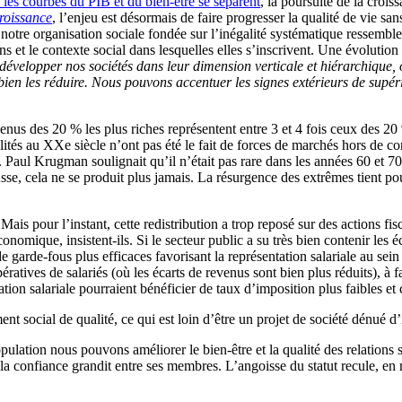
les courbes du PIB et du bien-être se séparent
, la poursuite de la croi
croissance
, l’enjeu est désormais de faire progresser la qualité de vie sa
, notre organisation sociale fondée sur l’inégalité systématique ressemb
ions et le contexte social dans lesquelles elles s’inscrivent. Une évoluti
velopper nos sociétés dans leur dimension verticale et hiérarchique, 
u bien les réduire. Nous pouvons accentuer les signes extérieurs de supéri
evenus des 20 % les plus riches représentent entre 3 et 4 fois ceux des 20
alités au XXe siècle n’ont pas été le fait de forces de marchés hors de 
rue. Paul Krugman soulignait qu’il n’était pas rare dans les années 60 et
sse, cela ne se produit plus jamais. La résurgence des extrêmes tient po
Mais pour l’instant, cette redistribution a trop reposé sur des actions fi
onomique, insistent-ils. Si le secteur public a su très bien contenir les é
 garde-fous plus efficaces favorisant la représentation salariale au sei
tives de salariés (où les écarts de revenus sont bien plus réduits), à f
tion salariale pourraient bénéficier de taux d’imposition plus faibles e
 social de qualité, ce qui est loin d’être un projet de société dénué d’i
pulation nous pouvons améliorer le bien-être et la qualité des relations so
 plus la confiance grandit entre ses membres. L’angoisse du statut recule,