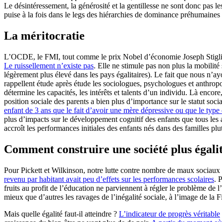
Le désintéressement, la générosité et la gentillesse ne sont donc pas le
puise à la fois dans le legs des hiérarchies de dominance préhumaines e
La méritocratie
L’OCDE, le FMI, tout comme le prix Nobel d’économie Joseph Stiglit
Le ruissellement n’existe pas
. Elle ne stimule pas non plus la mobilité
légèrement plus élevé dans les pays égalitaires). Le fait que nous n’ay
rappellent étude après étude les sociologues, psychologues et anthropolo
détermine les capacités, les intérêts et talents d’un individu. Là encor
position sociale des parents a bien plus d’importance sur le statut soci
enfant de 3 ans que le fait d’avoir une mère dépressive ou que le type 
plus d’impacts sur le développement cognitif des enfants que tous les a
accroît les performances initiales des enfants nés dans des familles plu
Comment construire une société plus égalit
Pour Pickett et Wilkinson, notre lutte contre nombre de maux sociaux
revenu par habitant avait peu d’effets sur les performances scolaires
. 
fruits au profit de l’éducation ne parviennent à régler le problème de 
mieux que d’autres les ravages de l’inégalité sociale, à l’image de la 
Mais quelle égalité faut-il atteindre ?
L’indicateur de progrès véritable