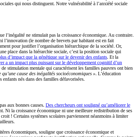
sociales qui nous distinguent. Notre vulnérabilité à l’anxiété sociale
que l’inégalité ne stimulait pas la croissance économique. Au contraire.
 ni l’innovation (le nombre de brevets par habitant est en fait
ment pour justifier l’organisation hiérarchique de la société. Or,
ne place dans la hiérarchie sociale, c’est la position sociale qui
 plus d’impact que la génétique sur le devenir des enfants
. Et la
er a un impact plus puissant sur le développement cognitif d’un
e de stimulation mentale qui caractérisent les familles pauvres ont bien
ce qu’une cause des inégalités socioéconomiques »
. L’éducation
es enfants nés dans des familles défavorisées.
e pas aux bonnes causes.
Des chercheurs ont souligné qu’améliorer le
nt. Ni la croissance économique ni une meilleure redistribution de ses
n croit ! Certains systèmes scolaires parviennent néanmoins à limiter
illeurs.
ritères économiques, souligne que croissance économique et