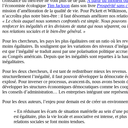
croissance du bien-être ne vont plus de de pair.
A partir du moment où 
l’économiste écologique
Tim Jackson
dans son livre
Prospérité sans 
mission d’amélioration de la qualité de vie. Pour Pickett et Wilkinson
n’accroîtra plus notre bien-être : il faut désormais améliorer nos relat
« Le choix auquel nous sommes confrontés est simple. Nous pouvons dé
renforcer les inégalités et les divisions de statut qui nous séparent, o
nos relations sociales et le bien-être général. »
Pour les chercheurs, les pays les plus égalitaires ont un ratio où les r
moins égalitaires. Ils soulignent que les variations des niveaux d’inég
est que l’inégalité se traduit aussi par une polarisation politique acc
au Congrès américain. Depuis que les inégalités sont reparties à la hau
inégalitaires.
Pour les deux chercheurs, il est tant de redistribuer mieux les revenus. 
structurellement l’inégalité, il faut pouvoir développer la démocratie éc
explosé. Pour inverser ce processus, avancent-ils, nous avons besoin de
développer les structures économiques démocratiques comme les coopéra
les conseils d’administration… Les entreprises intégrant une représenta
Pour les deux auteurs, l’enjeu pour demain est de créer un environnement
« En réduisant les écarts de situation matérielle au sein d’une po
est égalitaire, plus la vie locale et associative est intense, et
relations sociales se font moins tendues.