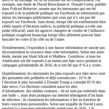
exemple, une étude de David Broockman et Donald Green, publiée
dans
Policial Behavior
, montre que les internautes qui ont été
exposés à de la publicité politique sur Facebook ne mémorisent pas
mieux les messages publicitaires que ceux qui n’y ont pas été
exposés sur Facebook. Sans doute, lorsqu’elle est extrêmement bien
ciblée auprès d’électeurs indécis, la publicité politique a-t-elle une
petite efficacité, mais les agences chargées de vendre de l’influence
politique exagèrent beaucoup lorsqu’elles affirment pouvoir faire
basculer les votes d’un côté ou de l’autre.
Troisièmement, l’exposition à une fausse information ne suscite pas
nécessairement la croyance dans cette information. Selon une autre
étude, menée par Hunt Allcott et Matthew Gentzkow, si tous les
Américains ont été exposés à au moins une fake news pendant la
campagne présidentielle de 2016, ils n’ont été que 8 % à y croire.
Quatrièmement, les internautes les plus exposés aux fake news sont
des personnes très politisées et déjà convaincues : 10 % de
l’électorat le plus favorable à Donald Trump a consulté 65 % des
fake news. Ces électeurs consultent aussi les sites
d’informations des médias centraux – ils ne sont pas enfermés dans
une bulle –, mais leurs pratiques sur internet témoignent d’un biais
de sélection : ils choisissent les informations à lire en fonction de
leurs convictions personnelles. Selon une enquête de David Lazer,
pendant la campagne présidentielle américaine de 2016, 1 %