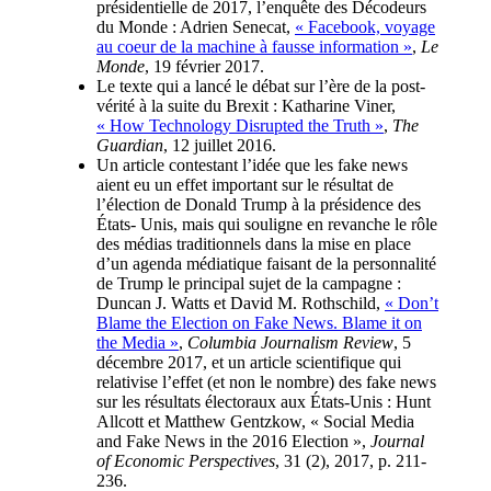
présidentielle de 2017, l’enquête des Décodeurs
du Monde : Adrien Senecat,
« Facebook, voyage
au coeur de la machine à fausse information »
,
Le
Monde
, 19 février 2017.
Le texte qui a lancé le débat sur l’ère de la post-
vérité à la suite du Brexit : Katharine Viner,
« How Technology Disrupted the Truth »
,
The
Guardian
, 12 juillet 2016.
Un article contestant l’idée que les fake news
aient eu un effet important sur le résultat de
l’élection de Donald Trump à la présidence des
États- Unis, mais qui souligne en revanche le rôle
des médias traditionnels dans la mise en place
d’un agenda médiatique faisant de la personnalité
de Trump le principal sujet de la campagne :
Duncan J. Watts et David M. Rothschild,
« Don’t
Blame the Election on Fake News. Blame it on
the Media »
,
Columbia Journalism Review
, 5
décembre 2017, et un article scientifique qui
relativise l’effet (et non le nombre) des fake news
sur les résultats électoraux aux États-Unis : Hunt
Allcott et Matthew Gentzkow, « Social Media
and Fake News in the 2016 Election »,
Journal
of Economic Perspectives
, 31 (2), 2017, p. 211-
236.