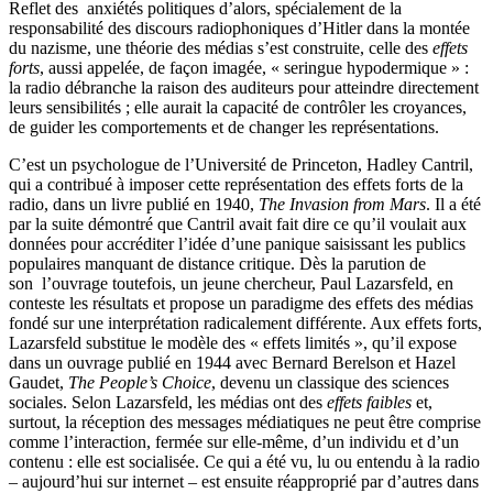
Reflet des anxiétés politiques d’alors, spécialement de la
responsabilité des discours radiophoniques d’Hitler dans la montée
du nazisme, une théorie des médias s’est construite, celle des
effets
forts
, aussi appelée, de façon imagée, « seringue hypodermique » :
la radio débranche la raison des auditeurs pour atteindre directement
leurs sensibilités ; elle aurait la capacité de contrôler les croyances,
de guider les comportements et de changer les représentations.
C’est un psychologue de l’Université de Princeton, Hadley Cantril,
qui a contribué à imposer cette représentation des effets forts de la
radio, dans un livre publié en 1940,
The Invasion from Mars
. Il a été
par la suite démontré que Cantril avait fait dire ce qu’il voulait aux
données pour accréditer l’idée d’une panique saisissant les publics
populaires manquant de distance critique. Dès la parution de
son l’ouvrage toutefois, un jeune chercheur, Paul Lazarsfeld, en
conteste les résultats et propose un paradigme des effets des médias
fondé sur une interprétation radicalement différente. Aux effets forts,
Lazarsfeld substitue le modèle des « effets limités », qu’il expose
dans un ouvrage publié en 1944 avec Bernard Berelson et Hazel
Gaudet,
The People’s Choice
, devenu un classique des sciences
sociales. Selon Lazarsfeld, les médias ont des
effets faibles
et,
surtout, la réception des messages médiatiques ne peut être comprise
comme l’interaction, fermée sur elle-même, d’un individu et d’un
contenu : elle est socialisée. Ce qui a été vu, lu ou entendu à la radio
– aujourd’hui sur internet – est ensuite réapproprié par d’autres dans