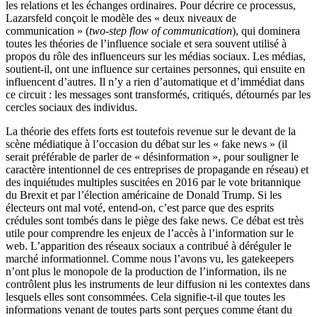
les relations et les échanges ordinaires. Pour décrire ce processus,
Lazarsfeld conçoit le modèle des « deux niveaux de
communication » (
two-step flow of communication
), qui dominera
toutes les théories de l’influence sociale et sera souvent utilisé à
propos du rôle des influenceurs sur les médias sociaux. Les médias,
soutient-il, ont une influence sur certaines personnes, qui ensuite en
influencent d’autres. Il n’y a rien d’automatique et d’immédiat dans
ce circuit : les messages sont transformés, critiqués, détournés par les
cercles sociaux des individus.
La théorie des effets forts est toutefois revenue sur le devant de la
scène médiatique à l’occasion du débat sur les « fake news » (il
serait préférable de parler de « désinformation », pour souligner le
caractère intentionnel de ces entreprises de propagande en réseau) et
des inquiétudes multiples suscitées en 2016 par le vote britannique
du Brexit et par l’élection américaine de Donald Trump. Si les
électeurs ont mal voté, entend-on, c’est parce que des esprits
crédules sont tombés dans le piège des fake news. Ce débat est très
utile pour comprendre les enjeux de l’accès à l’information sur le
web. L’apparition des réseaux sociaux a contribué à déréguler le
marché informationnel. Comme nous l’avons vu, les gatekeepers
n’ont plus le monopole de la production de l’information, ils ne
contrôlent plus les instruments de leur diffusion ni les contextes dans
lesquels elles sont consommées. Cela signifie-t-il que toutes les
informations venant de toutes parts sont perçues comme étant du