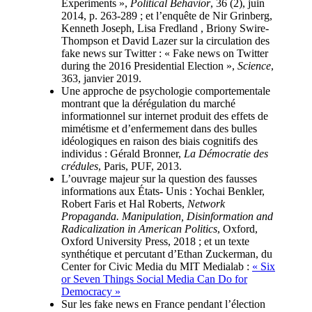
Experiments »,
Political Behavior
, 36 (2), juin
2014, p. 263-289 ; et l’enquête de Nir Grinberg,
Kenneth Joseph, Lisa Fredland , Briony Swire-
Thompson et David Lazer sur la circulation des
fake news sur Twitter : « Fake news on Twitter
during the 2016 Presidential Election »,
Science
,
363, janvier 2019.
Une approche de psychologie comportementale
montrant que la dérégulation du marché
informationnel sur internet produit des effets de
mimétisme et d’enfermement dans des bulles
idéologiques en raison des biais cognitifs des
individus : Gérald Bronner,
La Démocratie des
crédules
, Paris, PUF, 2013.
L’ouvrage majeur sur la question des fausses
informations aux États- Unis : Yochai Benkler,
Robert Faris et Hal Roberts,
Network
Propaganda. Manipulation, Disinformation and
Radicalization in American Politics
, Oxford,
Oxford University Press, 2018 ; et un texte
synthétique et percutant d’Ethan Zuckerman, du
Center for Civic Media du MIT Medialab :
« Six
or Seven Things Social Media Can Do for
Democracy »
Sur les fake news en France pendant l’élection