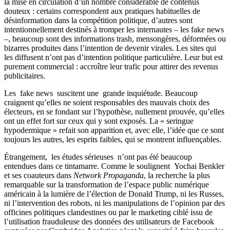
la mise en circulation d’un nombre considérable de contenus
douteux : certains correspondent aux pratiques habituelles de
désinformation dans la compétition politique, d’autres sont
intentionnellement destinés à tromper les internautes – les fake news
–, beaucoup sont des informations trash, mensongères, déformées ou
bizarres produites dans l’intention de devenir virales. Les sites qui
les diffusent n’ont pas d’intention politique particulière. Leur but est
purement commercial : accroître leur trafic pour attirer des revenus
publicitaires.
Les fake news suscitent une grande inquiétude. Beaucoup
craignent qu’elles ne soient responsables des mauvais choix des
électeurs, en se fondant sur l’hypothèse, nullement prouvée, qu’elles
ont un effet fort sur ceux qui y sont exposés. La « seringue
hypodermique » refait son apparition et, avec elle, l’idée que ce sont
toujours les autres, les esprits faibles, qui se montrent influençables.
Étrangement, les études sérieuses n’ont pas été beaucoup
entendues dans ce tintamarre. Comme le soulignent Yochai Benkler
et ses coauteurs dans
Network Propaganda
, la recherche la plus
remarquable sur la transformation de l’espace public numérique
américain à la lumière de l’élection de Donald Trump, ni les Russes,
ni l’intervention des robots, ni les manipulations de l’opinion par des
officines politiques clandestines ou par le marketing ciblé issu de
l’utilisation frauduleuse des données des utilisateurs de Facebook