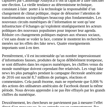
capturées par Cambridge Analytica n’ont la capacité à faire basculer
une élection. La vieille tendance au déterminisme technique,
consistant à faire porter à la technologie la responsabilité d’un
changement de climat politique, risque de détourner l’attention de
transformations sociopolitiques beaucoup plus fondamentales. Les
nouveaux circuits numériques de l’information ne sont qu’une
infrastructure d’échanges qu’exploitent stratégiquement les acteurs
politiques des nouveaux populismes pour imposer leur agenda.
Réduire ces changements politiques majeurs aux réseaux sociaux,
c’est sans doute se voiler la face, comme le montrent les recherches
menées sur les effets des fake news. Quatre enseignements
importants sont à en tirer.
Premièrement, s’il est incontestable qu’un nombre impressionnant
d’informations fausses, produites de façon délibérément trompeuse,
se sont diffusées dans les espaces numériques, les chiffres venus du
monde numérique doivent cependant être relativisés. Les vingt fake
news les plus partagées pendant la campagne électorale américaine
de 2016 ont suscité 8,7 millions de partages, réactions et
commentaires. Cela paraît énorme, mais ne représente que 0,006 %
des actions des utilisateurs américains de Facebook durant la même
période. Nous devons apprendre à ne pas être effrayés par les grands
chiffres du numérique.
Deuxièmement, les chercheurs ne parviennent pas à mesurer l’effet
direct d’un message vu, lu ou entendu sur un comportement. Par