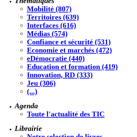
Thématiques
Mobilité (807)
Territoires (639)
Interfaces (616)
Médias (574)
Confiance et sécurité (531)
Economie et marchés (472)
eDémocratie (440)
Education et formation (419)
Innovation, RD (333)
Jeu (306)
(...)
Agenda
Toute l'actualité des TIC
Librairie
Notre selection de livres