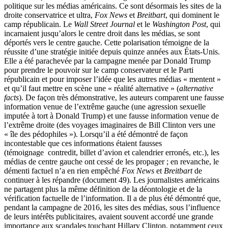
politique sur les médias américains. Ce sont désormais les sites de la
droite conservatrice et ultra,
Fox News
et
Breitbart
, qui dominent le
camp républicain. Le
Wall Street Journal
et le
Washington Post
, qui
incarnaient jusqu’alors le centre droit dans les médias, se sont
déportés vers le centre gauche. Cette polarisation témoigne de la
réussite d’une stratégie initiée depuis quinze années aux États-Unis.
Elle a été parachevée par la campagne menée par Donald Trump
pour prendre le pouvoir sur le camp conservateur et le Parti
républicain et pour imposer l’idée que les autres médias « mentent »
et qu’il faut mettre en scène une « réalité alternative » (
alternative
facts
). De façon très démonstrative, les auteurs comparent une fausse
information venue de l’extrême gauche (une agression sexuelle
imputée à tort à Donald Trump) et une fausse information venue de
l’extrême droite (des voyages imaginaires de Bill Clinton vers une
« île des pédophiles »). Lorsqu’il a été démontré de façon
incontestable que ces informations étaient fausses
(témoignage contredit, billet d’avion et calendrier erronés, etc.), les
médias de centre gauche ont cessé de les propager ; en revanche, le
démenti factuel n’a en rien empêché
Fox News
et
Breitbart
de
continuer à les répandre (document 49). Les journalistes américains
ne partagent plus la même définition de la déontologie et de la
vérification factuelle de l’information. Il a de plus été démontré que,
pendant la campagne de 2016, les sites des médias, sous l’influence
de leurs intérêts publicitaires, avaient souvent accordé une grande
importance aux scandales touchant Hillary Clinton, notamment ceux