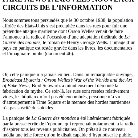
CIRCUITS DE L’INFORMATION
Nous sommes tous persuadés que le 30 octobre 1938, la population
affolée des États-Unis s’est précipitée dans les rues pour fuir une
prétendue attaque martienne dont Orson Welles venait de faire
l’annonce à la radio, à l’occasion d’une adaptation théâtrale de
La
Guerre des mondes
, le roman de Henry George Wells. L’image d’un
pays en panique est restée gravée dans les livres, les documentaires
et l’imaginaire public (document 46).
Or, cette panique n’a jamais eu lieu. Dans un remarquable ouvrage,
Broadcast Hysteria : Orson Welles’s War of the Worlds and the Art
of Fake News
, Brad Schwartz a minutieusement démonté la
fabrication du mythe. Ce soir-là, les rues sont restées relativement
vides, les hôpitaux n’ont pas été encombrés, personne n’a vu
d’attroupement à Time Square et la menace des hordes martiennes
n’a pas suscité de suicides.
La panique de
La Guerre des mondes
a été littéralement fabriquée
par la presse écrite de l’époque, qui reprochait notamment à la radio
d’aspirer tous les revenus publicitaires. On prêtait à ce nouveau
média une telle force qu’on le disait capable d’hypnotiser le public.