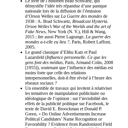
Le livre de l’historien Brad Schwartz, qui
démystifie l’idée très répandue d’une panique
nationale lors de la diffusion de l’émission
d’Orson Welles sur
La Guerre des mondes
de
1938 : A. Brad Schwartz,
Broadcast Hysteria.
Orson Welles’s War of the Worlds and the art of
Fake News
, New York (N. Y.), Hill & Wang,
2015 ; lire aussi Pierre Lagrange,
La guerre des
mondes a-t-elle eu lieu ?
, Paris, Robert Laffont,
2005.
Le grand classique d’Elihu Katz et Paul
Lazarsfeld (
Influence personnelle. Ce que les
gens font des médias
, Paris, Armand Colin, 2008
[1955]), soutenant que l’influence des médias est
moins forte que celle des relations
interpersonnelles, doit-il être révisé à l’heure des
réseaux sociaux ?
Un ensemble de travaux qui invitent à relativiser
les tentatives de manipulation publicitaire ou
idéologique de l’opinion : sur l’invisibilité des
effets de la publicité politique sur Facebook, le
texte de David E. Broockman et Donald P.
Green, « Do Online Advertisements Increase
Political Candidates’ Name Recognition or
Favorability ? Evidence from Randomized Field