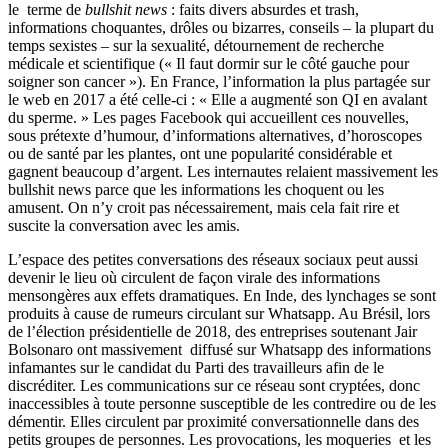
le terme de
bullshit news
: faits divers absurdes et trash,
informations choquantes, drôles ou bizarres, conseils – la plupart du
temps sexistes – sur la sexualité, détournement de recherche
médicale et scientifique (« Il faut dormir sur le côté gauche pour
soigner son cancer »). En France, l’information la plus partagée sur
le web en 2017 a été celle-ci : « Elle a augmenté son QI en avalant
du sperme. » Les pages Facebook qui accueillent ces nouvelles,
sous prétexte d’humour, d’informations alternatives, d’horoscopes
ou de santé par les plantes, ont une popularité considérable et
gagnent beaucoup d’argent. Les internautes relaient massivement les
bullshit news parce que les informations les choquent ou les
amusent. On n’y croit pas nécessairement, mais cela fait rire et
suscite la conversation avec les amis.
L’espace des petites conversations des réseaux sociaux peut aussi
devenir le lieu où circulent de façon virale des informations
mensongères aux effets dramatiques. En Inde, des lynchages se sont
produits à cause de rumeurs circulant sur Whatsapp. Au Brésil, lors
de l’élection présidentielle de 2018, des entreprises soutenant Jair
Bolsonaro ont massivement diffusé sur Whatsapp des informations
infamantes sur le candidat du Parti des travailleurs afin de le
discréditer. Les communications sur ce réseau sont cryptées, donc
inaccessibles à toute personne susceptible de les contredire ou de les
démentir. Elles circulent par proximité conversationnelle dans des
petits groupes de personnes. Les provocations, les moqueries et les