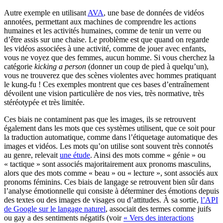
Autre exemple en utilisant
AVA
, une base de données de vidéos
annotées, permettant aux machines de comprendre les actions
humaines et les activités humaines, comme de tenir un verre ou
d’être assis sur une chaise. Le problème est que quand on regarde
les vidéos associées à une activité, comme de jouer avec enfants,
vous ne voyez que des femmes, aucun homme. Si vous cherchez la
catégorie
kicking a person
(donner un coup de pied à quelqu’un),
vous ne trouverez que des scènes violentes avec hommes pratiquant
le kung-fu ! Ces exemples montrent que ces bases d’entraînement
dévoilent une vision particulière de nos vies, très normative, très
stéréotypée et très limitée.
Ces biais ne contaminent pas que les images, ils se retrouvent
également dans les mots que ces systèmes utilisent, que ce soit pour
la traduction automatique, comme dans l’étiquetage automatique des
images et vidéos. Les mots qu’on utilise sont souvent très connotés
au genre, relevait
une étude
. Ainsi des mots comme « génie » ou
« tactique » sont associés majoritairement aux pronoms masculins,
alors que des mots comme « beau » ou « lecture », sont associés aux
pronoms féminins. Ces biais de langage se retrouvent bien sûr dans
l’analyse émotionnelle qui consiste à déterminer des émotions depuis
des textes ou des images de visages ou d’attitudes. À sa sortie,
l’API
de Google sur le langage naturel
, associait des termes comme juifs
ou gay a des sentiments négatifs (voir
« Vers des interactions