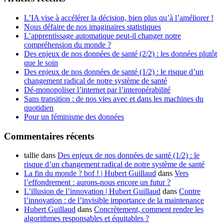
L’IA vise à accélérer la décision, bien plus qu’à l’améliorer !
Nous défaire de nos imaginaires statistiques
L’apprentissage automatique peut-il changer notre
compréhension du monde ?
Des enjeux de nos données de santé (2/2) : les données plutôt
que le soin
Des enjeux de nos données de santé (1/2) : le risque d’un
changement radical de notre système de santé
Dé-monopoliser l’internet par l’interopérabilité
Sans transition : de nos vies avec et dans les machines du
quotidien
Pour un féminisme des données
Commentaires récents
tallie
dans
Des enjeux de nos données de santé (1/2) : le
risque d’un changement radical de notre système de santé
La fin du monde ? bof ! | Hubert Guillaud
dans
Vers
l’effondrement : aurons-nous encore un futur ?
L’illusion de l’innovation | Hubert Guillaud
dans
Contre
l’innovation : de l’invisible importance de la maintenance
Hubert Guillaud
dans
Concrètement, comment rendre les
algorithmes responsables et équitables ?