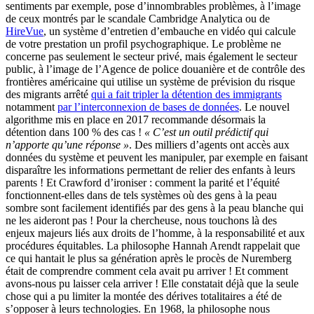
sentiments par exemple, pose d’innombrables problèmes, à l’image
de ceux montrés par le scandale Cambridge Analytica ou de
HireVue
, un système d’entretien d’embauche en vidéo qui calcule
de votre prestation un profil psychographique. Le problème ne
concerne pas seulement le secteur privé, mais également le secteur
public, à l’image de l’Agence de police douanière et de contrôle des
frontières américaine qui utilise un système de prévision du risque
des migrants arrêté
qui a fait tripler la détention des immigrants
notamment
par l’interconnexion de bases de données
. Le nouvel
algorithme mis en place en 2017 recommande désormais la
détention dans 100 % des cas !
« C’est un outil prédictif qui
n’apporte qu’une réponse »
. Des milliers d’agents ont accès aux
données du système et peuvent les manipuler, par exemple en faisant
disparaître les informations permettant de relier des enfants à leurs
parents ! Et Crawford d’ironiser : comment la parité et l’équité
fonctionnent-elles dans de tels systèmes où des gens à la peau
sombre sont facilement identifiés par des gens à la peau blanche qui
ne les aideront pas ! Pour la chercheuse, nous touchons là des
enjeux majeurs liés aux droits de l’homme, à la responsabilité et aux
procédures équitables. La philosophe Hannah Arendt rappelait que
ce qui hantait le plus sa génération après le procès de Nuremberg
était de comprendre comment cela avait pu arriver ! Et comment
avons-nous pu laisser cela arriver ! Elle constatait déjà que la seule
chose qui a pu limiter la montée des dérives totalitaires a été de
s’opposer à leurs technologies. En 1968, la philosophe nous