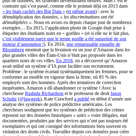
plus de données, les systèmes deviendraient neutres. Mais c’est le
contraire qui s’est passé, comme elle le pointait déjà en 2013 dans
« les biais cachés des Big Data »
(
et même avant
) : avec la
démultiplication des données,
« les discriminations ont été
démultipliées »
. Nous en avons eu depuis chaque jour de nombreux
exemples… En 2015, l’application photo de Google était prise à
étiqueter des étudiants noirs en « gorilles » (et si elle ne le fait plus,
c’est visiblement parce que le terme gorille a été supprimé de son
moteur d’annotation !
). En 2016,
une remarquable enquête de
Bloomberg
montrait que la livraison en un jour d’Amazon dans les
plus grandes villes des États-Unis n’était pas proposée dans les
quartiers noirs de ces villes.
En 2018
, on a découvert qu’Amazon
avait utilisé un système d’IA pour faciliter son recrutement.
Problème : le système écartait systématiquement les femmes, pour se
conformer au modèle en vigueur dans la firme, où 85 % des
employés sont des hommes. Après des tentatives de correction
inopérantes, Amazon a dû abandonner ce système ! Avec la
chercheuse
Rashida Richardson
et le professeur de droit
Jason
Schultz
(
@lawgeek
), Kate Crawford
a publié
en début d’année une
analyse des systèmes de police prédictive américains. Les
chercheurs soulignent que les systèmes de prédiction des crimes
reposent sur des données historiques
« sales »
voire illégales, mal
documentées, produites par des services qui n’ont pas toujours été
exemplaires et qui ont consigné des informations bien souvent en
violation des droits civils. Travailler depuis ces données pour créer