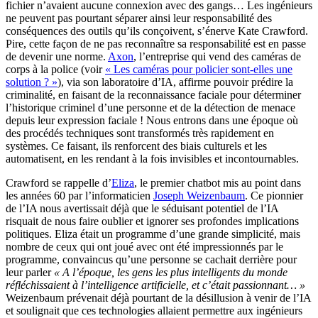
fichier n’avaient aucune connexion avec des gangs… Les ingénieurs
ne peuvent pas pourtant séparer ainsi leur responsabilité des
conséquences des outils qu’ils conçoivent, s’énerve Kate Crawford.
Pire, cette façon de ne pas reconnaître sa responsabilité est en passe
de devenir une norme.
Axon
, l’entreprise qui vend des caméras de
corps à la police (voir
« Les caméras pour policier sont-elles une
solution ? »
), via son laboratoire d’IA, affirme pouvoir prédire la
criminalité, en faisant de la reconnaissance faciale pour déterminer
l’historique criminel d’une personne et de la détection de menace
depuis leur expression faciale ! Nous entrons dans une époque où
des procédés techniques sont transformés très rapidement en
systèmes. Ce faisant, ils renforcent des biais culturels et les
automatisent, en les rendant à la fois invisibles et incontournables.
Crawford se rappelle d’
Eliza
, le premier chatbot mis au point dans
les années 60 par l’informaticien
Joseph Weizenbaum
. Ce pionnier
de l’IA nous avertissait déjà que le séduisant potentiel de l’IA
risquait de nous faire oublier et ignorer ses profondes implications
politiques. Eliza était un programme d’une grande simplicité, mais
nombre de ceux qui ont joué avec ont été impressionnés par le
programme, convaincus qu’une personne se cachait derrière pour
leur parler
« A l’époque, les gens les plus intelligents du monde
réfléchissaient à l’intelligence artificielle, et c’était passionnant… »
Weizenbaum prévenait déjà pourtant de la désillusion à venir de l’IA
et soulignait que ces technologies allaient permettre aux ingénieurs