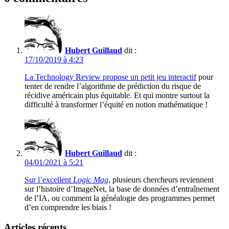
Hubert Guillaud
dit :
17/10/2019 à 4:23
La Technology Review propose un petit jeu interactif
pour
tenter de rendre l’algorithme de prédiction du risque de
récidive américain plus équitable. Et qui montre surtout la
difficulté à transformer l’équité en notion mathématique !
Hubert Guillaud
dit :
04/01/2021 à 5:21
Sur l’excellent
Logic Mag
, plusieurs chercheurs reviennent
sur l’histoire d’ImageNet, la base de données d’entraînement
de l’IA, ou comment la généalogie des programmes permet
d’en comprendre les biais !
Articles récents