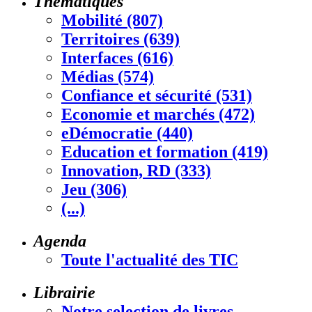
Thématiques
Mobilité (807)
Territoires (639)
Interfaces (616)
Médias (574)
Confiance et sécurité (531)
Economie et marchés (472)
eDémocratie (440)
Education et formation (419)
Innovation, RD (333)
Jeu (306)
(...)
Agenda
Toute l'actualité des TIC
Librairie
Notre selection de livres