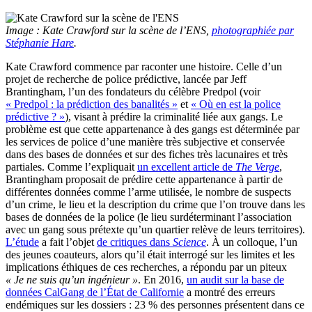
Image : Kate Crawford sur la scène de l’ENS,
photographiée par
Stéphanie Hare
.
Kate Crawford commence par raconter une histoire. Celle d’un
projet de recherche de police prédictive, lancée par Jeff
Brantingham, l’un des fondateurs du célèbre Predpol (voir
« Predpol : la prédiction des banalités »
et
« Où en est la police
prédictive ? »
), visant à prédire la criminalité liée aux gangs. Le
problème est que cette appartenance à des gangs est déterminée par
les services de police d’une manière très subjective et conservée
dans des bases de données et sur des fiches très lacunaires et très
partiales. Comme l’expliquait
un excellent article de
The Verge
,
Brantingham proposait de prédire cette appartenance à partir de
différentes données comme l’arme utilisée, le nombre de suspects
d’un crime, le lieu et la description du crime que l’on trouve dans les
bases de données de la police (le lieu surdéterminant l’association
avec un gang sous prétexte qu’un quartier relève de leurs territoires).
L’étude
a fait l’objet
de critiques dans
Science
. À un colloque, l’un
des jeunes coauteurs, alors qu’il était interrogé sur les limites et les
implications éthiques de ces recherches, a répondu par un piteux
« Je ne suis qu’un ingénieur »
. En 2016,
un audit sur la base de
données CalGang de l’État de Californie
a montré des erreurs
endémiques sur les dossiers : 23 % des personnes présentent dans ce