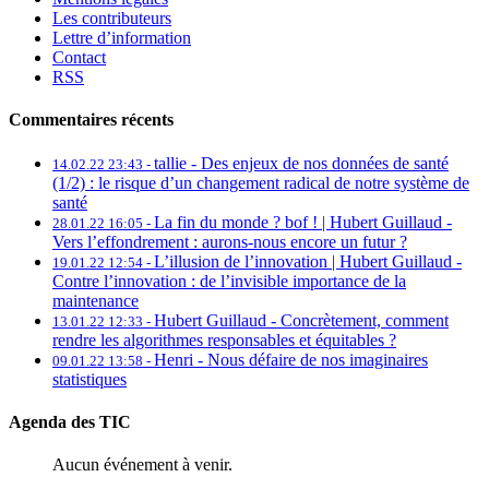
Les contributeurs
Lettre d’information
Contact
RSS
Commentaires récents
tallie -
Des enjeux de nos données de santé
14.02.22 23:43 -
(1/2) : le risque d’un changement radical de notre système de
santé
La fin du monde ? bof ! | Hubert Guillaud -
28.01.22 16:05 -
Vers l’effondrement : aurons-nous encore un futur ?
L’illusion de l’innovation | Hubert Guillaud -
19.01.22 12:54 -
Contre l’innovation : de l’invisible importance de la
maintenance
Hubert Guillaud -
Concrètement, comment
13.01.22 12:33 -
rendre les algorithmes responsables et équitables ?
Henri -
Nous défaire de nos imaginaires
09.01.22 13:58 -
statistiques
Agenda des TIC
Aucun événement à venir.