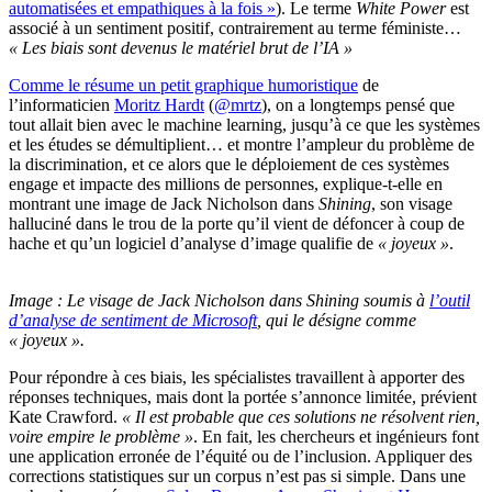
automatisées et empathiques à la fois »
). Le terme
White Power
est
associé à un sentiment positif, contrairement au terme féministe…
« Les biais sont devenus le matériel brut de l’IA »
Comme le résume un petit graphique humoristique
de
l’informaticien
Moritz Hardt
(
@mrtz
), on a longtemps pensé que
tout allait bien avec le machine learning, jusqu’à ce que les systèmes
et les études se démultiplient… et montre l’ampleur du problème de
la discrimination, et ce alors que le déploiement de ces systèmes
engage et impacte des millions de personnes, explique-t-elle en
montrant une image de Jack Nicholson dans
Shining
, son visage
halluciné dans le trou de la porte qu’il vient de défoncer à coup de
hache et qu’un logiciel d’analyse d’image qualifie de
« joyeux »
.
Image : Le visage de Jack Nicholson dans Shining soumis à
l’outil
d’analyse de sentiment de Microsoft
, qui le désigne comme
« joyeux ».
Pour répondre à ces biais, les spécialistes travaillent à apporter des
réponses techniques, mais dont la portée s’annonce limitée, prévient
Kate Crawford.
« Il est probable que ces solutions ne résolvent rien,
voire empire le problème »
. En fait, les chercheurs et ingénieurs font
une application erronée de l’équité ou de l’inclusion. Appliquer des
corrections statistiques sur un corpus n’est pas si simple. Dans une