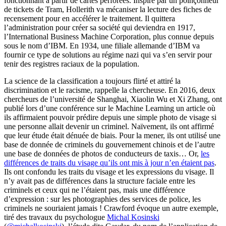
fonctionnant à partir de cartes perforées. Inspiré par un poinçonneur
de tickets de Tram, Hollerith va mécaniser la lecture des fiches de
recensement pour en accélérer le traitement. Il quittera
l’administration pour créer sa société qui deviendra en 1917,
l’International Business Machine Corporation, plus connue depuis
sous le nom d’IBM. En 1934, une filiale allemande d’IBM va
fournir ce type de solutions au régime nazi qui va s’en servir pour
tenir des registres raciaux de la population.
La science de la classification a toujours flirté et attiré la
discrimination et le racisme, rappelle la chercheuse. En 2016, deux
chercheurs de l’université de Shanghai, Xiaolin Wu et Xi Zhang, ont
publié lors d’une conférence sur le Machine Learning un article où
ils affirmaient pouvoir prédire depuis une simple photo de visage si
une personne allait devenir un criminel. Naïvement, ils ont affirmé
que leur étude était dénuée de biais. Pour la mener, ils ont utilisé une
base de donnée de criminels du gouvernement chinois et de l’autre
une base de données de photos de conducteurs de taxis… Or,
les
différences de traits du visage qu’ils ont mis à jour n’en étaient pas
.
Ils ont confondu les traits du visage et les expressions du visage. Il
n’y avait pas de différences dans la structure faciale entre les
criminels et ceux qui ne l’étaient pas, mais une différence
d’expression : sur les photographies des services de police, les
criminels ne souriaient jamais ! Crawford évoque un autre exemple,
tiré des travaux du psychologue
Michal Kosinski