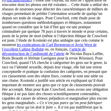
(
@michalkosinski
), l’étude dite Gaydar, du nom de l’application de
rencontre dont les photos ont été extraites… Cette étude a utilisé des
réseaux de neurones pour détecter des caractéristiques de milliers de
visages permettant de prédire l’orientation sexuelle de quelqu’un
depuis ses traits de visages. Pour Crawford, cette étude pose de
nombreuses questions méthodologiques et éthiques, notamment
quand on considère que le fait d’être gay est une pratique
criminalisée par quelque 78 pays à travers le monde et pour certains,
punis de la peine de mort (même si l’objection éthique de Crawford
est juste, l’étude de Kosinski est plus ambigüe que cela comme le
montrent
les explications de Carl Bergstrom et Jevin West de
l’excellent Calling Bullshit
ou, en français,
l’article de
déconstruction de l’ambiguïté de l’alerte
de Nicolas Baya-Laffite,
Boris Beaude et Jérémie Garrigues pour la revue
Réseaux
). Pour
Crawford, quand l’IA cherche à catégoriser les gens sur le genre, la
race ou l’identité sexuelle, depuis leur visage, elle fait une erreur
conceptuelle et pratique la confusion des catégories, en pensant que
ces classements sont des objets fixes, comme le sont une table ou
une chaise. Kosinski a justifié son article en expliquant qu’il était
important de montrer aux gens que ce type de classements pouvait
être accompli. Mais pour Kate Crawford, nous avons une obligation
éthique à ne pas faire des choses scientifiquement contestables,
capables de causer de sérieux préjudices et marginaliser plus encore
les gens marginalisés.
« Ce n’est pas parce qu’on peut fabriquer
quelque chose qu’on doit le faire »
. Il n’est pas indifférent que la