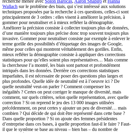
recherche menée avec
Solon Barocas
,
Aaron Shapiro
et
Hanna
Wallach
sur le problème des biais, qui s’est intéressé aux solutions
techniques proposées par la recherche à ces questions, celles-ci sont
principalement de 3 ordres : elles visent à améliorer la précision, à
gommer pour neutraliser et à mieux refléter la démographie.
Améliorer la précision consiste à collecter toujours plus de données,
d’une manière toujours plus précise donc trop souvent toujours plus
invasive. Gommer pour neutraliser consiste par exemple à enlever le
terme gorille des possibilités d’étiquetage des images de Google,
même pour celles qui montrent véritablement des gorilles. Enfin,
mieux refléter la démographie consiste à appliquer des corrections
statistiques pour qu’elles soient plus représentatives… Mais comme
la chercheuse l’a montré, les biais sont partout et profondément
intriqués dans les données. Derrière ces corrections statistiques
imparfaites, il est nécessaire de poser des questions plus larges et
plus profondes. Quelle idée de neutralité est à l’oeuvre ici ? De
quelle neutralité veut-on parler ? Comment compenser les
inégalités ? Certes on peut corriger le manque de diversité, mais
comment, sur quels critères, selon quelle représentation, avec quelle
correction ? Si on reprend le jeu des 13 000 images utilisées
précédemment, on peut certes y ajouter un peu de diversité… mais
combien ? Qui décide de qui doit être représenté dans cette base ?
Dans quelle proportion ? Si on ajoute des femmes présidentes
d’entreprise dans ces bases, à quelle proportion faut-il le faire ? Faut-
il que le système se base au niveau – bien bas – du nombre de