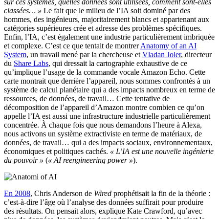
sur ces systèmes, quelles données sont utilisées, comment sont-elles
classées… »
Le fait que le milieu de l’IA soit dominé par des
hommes, des ingénieurs, majoritairement blancs et appartenant aux
catégories supérieures crée et adresse des problèmes spécifiques.
Enfin, l’IA, c’est également une industrie particulièrement imbriquée
et complexe. C’est ce que tentait de montrer
Anatomy of an AI
System
, un travail mené par la chercheuse et
Vladan Joler
, directeur
du
Share Labs
, qui dressait la cartographie exhaustive de ce
qu’implique l’usage de la commande vocale Amazon Echo. Cette
carte montrait que derrière l’appareil, nous sommes confrontés à un
système de calcul planétaire qui a des impacts nombreux en terme de
ressources, de données, de travail… Cette tentative de
décomposition de l’appareil d’Amazon montre combien ce qu’on
appelle l’IA est aussi une infrastructure industrielle particulièrement
concentrée. À chaque fois que nous demandons l’heure à Alexa,
nous activons un système extractiviste en terme de matériaux, de
données, de travail… qui a des impacts sociaux, environnementaux,
économiques et politiques cachés.
« L’IA est une nouvelle ingénierie
du pouvoir »
(
« AI reengineering power »
).
En 2008
, Chris Anderson de
Wired
prophétisait la fin de la théorie :
c’est-à-dire l’âge où l’analyse des données suffirait pour produire
des résultats. On pensait alors, explique Kate Crawford, qu’avec