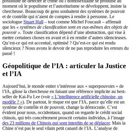
possibilité de détecter le crime ou l’homosexualité se produise au
moment où le populisme et l’autoritarisme se développent, insiste la
chercheuse. Beaucoup de gens souhaitent des systèmes de pouvoir
et de contrôle qui n’aient de comptes à rendre à personne. Le
sociologue
Stuart Hall
– tout comme Michel Foucault – affirmait
que les
« systèmes de classification sont en eux-mêmes des objets de
pouvoir »
. Toute classification dépend d’une abstraction, qui vise à
mettre certaines choses en avant et à en rendre d’autres silencieuses.
Qu’est-ce qui est accentué, optimisé ? Qu’est-ce qui est rendu
silencieux ? Nous avons le devoir de ne pas reproduire les erreurs du
passé !
Géopolitique de l’IA : articuler la Justice
et l’IA
Aujourd’hui, le monde entier s’intéresse aux « superpouvoirs » de
l’IA, glisse la chercheuse en faisant une référence implicite au best-
seller de Kai-Fu Lee (voir
« L’intelligence artificielle chinoise, un
modèle ? »
). De partout, le risque est que l’IA, parce qu’elle est un
système de contrôle et de pouvoir, change la démocratie. C’est
évident pour nous, occidentaux, quand on regarde le crédit social
chinois, qui très concrètement proscrit certains individus, à l’image
des 23 millions de Chinois qui sont interdits de se déplacer
. Mais la
Chine n’est pas le seul vilain petit canard de l’IA. L’analyse de