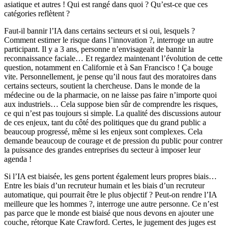
asiatique et autres ! Qui est rangé dans quoi ? Qu’est-ce que ces
catégories reflètent ?
Faut-il bannir l’IA dans certains secteurs et si oui, lesquels ?
Comment estimer le risque dans l’innovation ?, interroge un autre
participant. Il y a 3 ans, personne n’envisageait de bannir la
reconnaissance faciale… Et regardez maintenant l’évolution de cette
question, notamment en Californie et à San Francisco ! Ça bouge
vite. Personnellement, je pense qu’il nous faut des moratoires dans
certains secteurs, soutient la chercheuse. Dans le monde de la
médecine ou de la pharmacie, on ne laisse pas faire n’importe quoi
aux industriels… Cela suppose bien sûr de comprendre les risques,
ce qui n’est pas toujours si simple. La qualité des discussions autour
de ces enjeux, tant du côté des politiques que du grand public a
beaucoup progressé, même si les enjeux sont complexes. Cela
demande beaucoup de courage et de pression du public pour contrer
la puissance des grandes entreprises du secteur à imposer leur
agenda !
Si l’IA est biaisée, les gens portent également leurs propres biais…
Entre les biais d’un recruteur humain et les biais d’un recruteur
automatique, qui pourrait être le plus objectif ? Peut-on rendre l’IA
meilleure que les hommes ?, interroge une autre personne. Ce n’est
pas parce que le monde est biaisé que nous devons en ajouter une
couche, rétorque Kate Crawford. Certes, le jugement des juges est