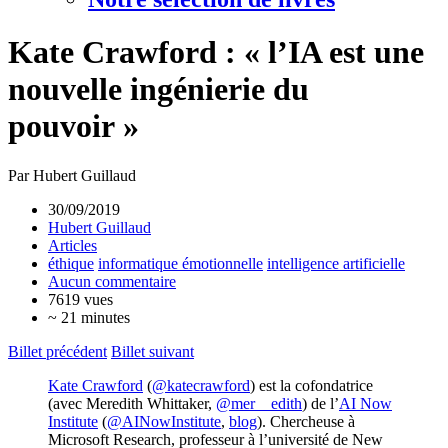
Kate Crawford : « l’IA est une
nouvelle ingénierie du
pouvoir »
Par Hubert Guillaud
30/09/2019
Hubert Guillaud
Articles
éthique
informatique émotionnelle
intelligence artificielle
Aucun commentaire
7619 vues
~ 21 minutes
Billet précédent
Billet suivant
Kate Crawford
(
@katecrawford
) est la cofondatrice
(avec Meredith Whittaker,
@mer__edith
) de l’
AI Now
Institute
(
@AINowInstitute
,
blog
). Chercheuse à
Microsoft Research, professeur à l’université de New