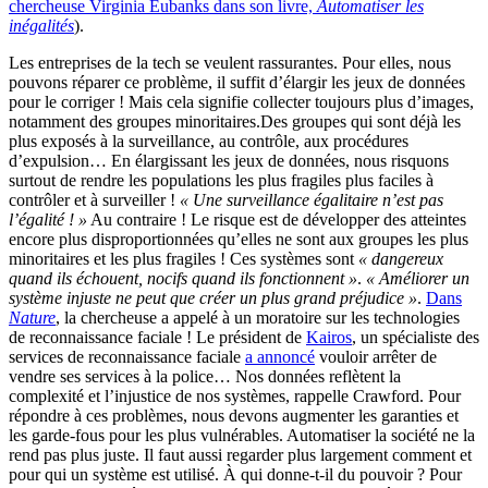
chercheuse Virginia Eubanks dans son livre,
Automatiser les
inégalités
).
Les entreprises de la tech se veulent rassurantes. Pour elles, nous
pouvons réparer ce problème, il suffit d’élargir les jeux de données
pour le corriger ! Mais cela signifie collecter toujours plus d’images,
notamment des groupes minoritaires.Des groupes qui sont déjà les
plus exposés à la surveillance, au contrôle, aux procédures
d’expulsion… En élargissant les jeux de données, nous risquons
surtout de rendre les populations les plus fragiles plus faciles à
contrôler et à surveiller !
« Une surveillance égalitaire n’est pas
l’égalité ! »
Au contraire ! Le risque est de développer des atteintes
encore plus disproportionnées qu’elles ne sont aux groupes les plus
minoritaires et les plus fragiles ! Ces systèmes sont
« dangereux
quand ils échouent, nocifs quand ils fonctionnent »
.
« Améliorer un
système injuste ne peut que créer un plus grand préjudice »
.
Dans
Nature
, la chercheuse a appelé à un moratoire sur les technologies
de reconnaissance faciale ! Le président de
Kairos
, un spécialiste des
services de reconnaissance faciale
a annoncé
vouloir arrêter de
vendre ses services à la police… Nos données reflètent la
complexité et l’injustice de nos systèmes, rappelle Crawford. Pour
répondre à ces problèmes, nous devons augmenter les garanties et
les garde-fous pour les plus vulnérables. Automatiser la société ne la
rend pas plus juste. Il faut aussi regarder plus largement comment et
pour qui un système est utilisé. À qui donne-t-il du pouvoir ? Pour