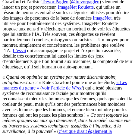
Crawford et l’artiste
Trevor Paglen
(
@trevorpaglen
) viennent de
lancer un projet provocateur,
ImageNet Roulette
, qui utilise un
réseau de neurones entraîné sur les catégories utilisées pour décrire
des images de personnes de la base de données
ImageNet
, très
utilisée pour l’entraînement des systèmes. ImageNet Roulette
propose aux gens d’y télécharger un portrait et de voir les étiquettes
que lui attribue l’IA. Très souvent, ces étiquettes se révèlent
particulièrement cruelles, misogynes ou racistes… Un moyen pour
montrer, simplement et concrètement, les problèmes que soulève
l’IA.
L’essai
qui accompagne le projet et l’exposition associée,
détaille très concrètement lui aussi les limites des jeux
d’entraînements que l’on fournit aux machines, la complexité de leur
étiquetage, qu’il soit humain ou auto-apprenant.
« Quand on optimise un système par nature discriminatoire,
qu’optimise-t-on ? »
Kate Crawford pointe une autre étude,
« Les
nuances du genre »
(
voir l’article de
Wired
) qui a testé plusieurs
systèmes de reconnaissance faciale pour montrer qu’ils
reconnaissent mieux les hommes que les femmes, quels que soient la
couleur de peau, mais qu’ils ont des performances bien moindres
avec les femmes que les hommes, et encore bien moindre pour les
femmes qui ont les peaux les plus sombres !
« Ce sont toujours les
mêmes groupes sociaux qui demeurent, dans la société, comme vue
au travers des systèmes techniques, assujettis à l’injustice, à la
surveillance, à la pauvreté »
(
c’est que disait également la