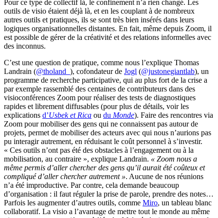
Pour ce type de collectif là, le confinement n’a rien changé. Les
outils de visio étaient déjà là, et en les couplant à de nombreux
autres outils et pratiques, ils se sont très bien insérés dans leurs
logiques organisationnelles distantes. En fait, même depuis Zoom, il
est possible de gérer de la créativité et des relations informelles avec
des inconnus.
C’est une question de pratique, comme nous l’explique Thomas
Landrain (
@tholand_
), cofondateur de
Jogl
(
@justonegiantlab
), un
programme de recherche participative, qui au plus fort de la crise a
par exemple rassemblé des centaines de contributeurs dans des
visioconférences Zoom pour réaliser des tests de diagnostiques
rapides et librement diffusables (pour plus de détails, voir les
explications
d’
Usbek et Rica
ou
du
Monde
). Faire des rencontres via
Zoom pour mobiliser des gens qui ne connaissent pas autour de
projets, permet de mobiliser des acteurs avec qui nous n’aurions pas
pu interagir autrement, en réduisant le coût personnel à s’investir.
« Ces outils n’ont pas été des obstacles à l’engagement ou à la
mobilisation, au contraire », explique Landrain.
« Zoom nous a
même permis d’aller chercher des gens qu’il aurait été coûteux et
compliqué d’aller chercher autrement »
. Aucune de nos réunions
n’a été improductive. Par contre, cela demande beaucoup
d’organisation : il faut réguler la prise de parole, prendre des notes…
Parfois les augmenter d’autres outils, comme
Miro
, un tableau blanc
collaboratif. La visio a l’avantage de mettre tout le monde au même