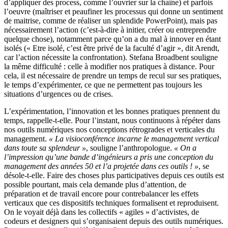
d’appliquer des process, comme l’ouvrier sur la chaîne) et parfois
l’oeuvre (maîtriser et peaufiner les processus qui donne un sentiment
de maitrise, comme de réaliser un splendide PowerPoint), mais pas
nécessairement l’action (c’est-à-dire à initier, créer ou entreprendre
quelque chose), notamment parce qu’on a du mal à innover en étant
isolés (« Etre isolé, c’est être privé de la faculté d’agir », dit Arendt,
car l’action nécessite la confrontation). Stefana Broadbent souligne
la même difficulté : celle à modifier nos pratiques à distance. Pour
cela, il est nécessaire de prendre un temps de recul sur ses pratiques,
le temps d’expérimenter, ce que ne permettent pas toujours les
situations d’urgences ou de crises.
L’expérimentation, l’innovation et les bonnes pratiques prennent du
temps, rappelle-t-elle. Pour l’instant, nous continuons à répéter dans
nos outils numériques nos conceptions rétrogrades et verticales du
management.
« La visioconférence incarne le management vertical
dans toute sa splendeur »
, souligne l’anthropologue.
« On a
l’impression qu’une bande d’ingénieurs a pris une conception du
management des années 50 et l’a projetée dans ces outils ! »
, se
désole-t-elle. Faire des choses plus participatives depuis ces outils est
possible pourtant, mais cela demande plus d’attention, de
préparation et de travail encore pour contrebalancer les effets
verticaux que ces dispositifs techniques formalisent et reproduisent.
On le voyait déjà dans les collectifs « agiles » d’activistes, de
codeurs et designers qui s’organisaient depuis des outils numériques.