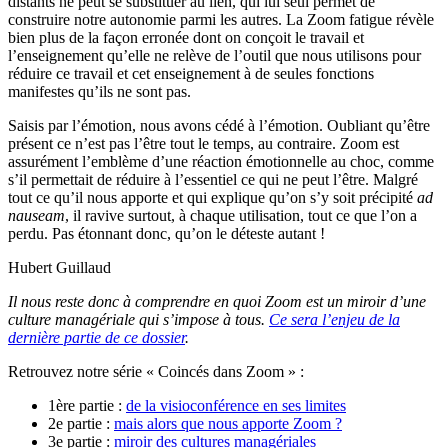
distants ne peut se substituer au lien, qui lui seul permet de
construire notre autonomie parmi les autres. La Zoom fatigue révèle
bien plus de la façon erronée dont on conçoit le travail et
l’enseignement qu’elle ne relève de l’outil que nous utilisons pour
réduire ce travail et cet enseignement à de seules fonctions
manifestes qu’ils ne sont pas.
Saisis par l’émotion, nous avons cédé à l’émotion. Oubliant qu’être
présent ce n’est pas l’être tout le temps, au contraire. Zoom est
assurément l’emblème d’une réaction émotionnelle au choc, comme
s’il permettait de réduire à l’essentiel ce qui ne peut l’être. Malgré
tout ce qu’il nous apporte et qui explique qu’on s’y soit précipité
ad
nauseam
, il ravive surtout, à chaque utilisation, tout ce que l’on a
perdu. Pas étonnant donc, qu’on le déteste autant !
Hubert Guillaud
Il nous reste donc à comprendre en quoi Zoom est un miroir d’une
culture managériale qui s’impose à tous.
Ce sera l’enjeu de la
dernière partie de ce dossier
.
Retrouvez notre série « Coincés dans Zoom » :
1ère partie :
de la visioconférence en ses limites
2e partie :
mais alors que nous apporte Zoom ?
3e partie :
miroir des cultures managériales