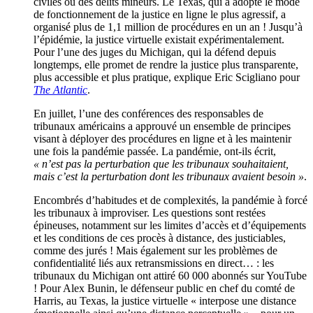
civiles ou des délits mineurs. Le Texas, qui a adopté le mode
de fonctionnement de la justice en ligne le plus agressif, a
organisé plus de 1,1 million de procédures en un an ! Jusqu’à
l’épidémie, la justice virtuelle existait expérimentalement.
Pour l’une des juges du Michigan, qui la défend depuis
longtemps, elle promet de rendre la justice plus transparente,
plus accessible et plus pratique, explique Eric Scigliano pour
The Atlantic
.
En juillet, l’une des conférences des responsables de
tribunaux américains a approuvé un ensemble de principes
visant à déployer des procédures en ligne et à les maintenir
une fois la pandémie passée. La pandémie, ont-ils écrit,
« n’est pas la perturbation que les tribunaux souhaitaient,
mais c’est la perturbation dont les tribunaux avaient besoin »
.
Encombrés d’habitudes et de complexités, la pandémie à forcé
les tribunaux à improviser. Les questions sont restées
épineuses, notamment sur les limites d’accès et d’équipements
et les conditions de ces procès à distance, des justiciables,
comme des jurés ! Mais également sur les problèmes de
confidentialité liés aux retransmissions en direct… : les
tribunaux du Michigan ont attiré 60 000 abonnés sur YouTube
! Pour Alex Bunin, le défenseur public en chef du comté de
Harris, au Texas, la justice virtuelle « interpose une distance