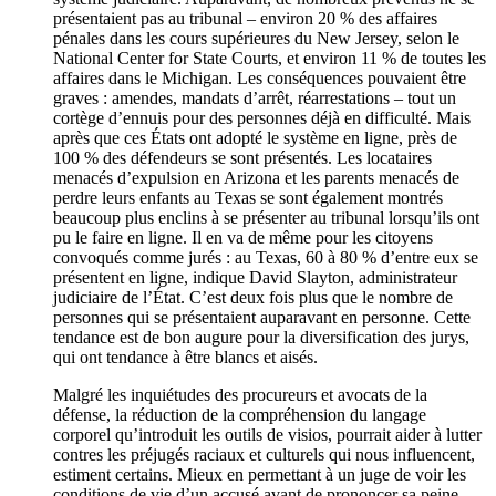
présentaient pas au tribunal – environ 20 % des affaires
pénales dans les cours supérieures du New Jersey, selon le
National Center for State Courts, et environ 11 % de toutes les
affaires dans le Michigan. Les conséquences pouvaient être
graves : amendes, mandats d’arrêt, réarrestations – tout un
cortège d’ennuis pour des personnes déjà en difficulté. Mais
après que ces États ont adopté le système en ligne, près de
100 % des défendeurs se sont présentés. Les locataires
menacés d’expulsion en Arizona et les parents menacés de
perdre leurs enfants au Texas se sont également montrés
beaucoup plus enclins à se présenter au tribunal lorsqu’ils ont
pu le faire en ligne. Il en va de même pour les citoyens
convoqués comme jurés : au Texas, 60 à 80 % d’entre eux se
présentent en ligne, indique David Slayton, administrateur
judiciaire de l’État. C’est deux fois plus que le nombre de
personnes qui se présentaient auparavant en personne. Cette
tendance est de bon augure pour la diversification des jurys,
qui ont tendance à être blancs et aisés.
Malgré les inquiétudes des procureurs et avocats de la
défense, la réduction de la compréhension du langage
corporel qu’introduit les outils de visios, pourrait aider à lutter
contres les préjugés raciaux et culturels qui nous influencent,
estiment certains. Mieux en permettant à un juge de voir les
conditions de vie d’un accusé avant de prononcer sa peine,