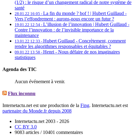
(1/2) : le risque d’un changement radical de notre système de
santé
La fin du monde ? bof ! | Hubert Guillaud -
28.01.22 16:05 -
Vers l’effondrement : aurons-nous encore un futur ?
L’illusion de l’innovation | Hubert Guillaud -
19.01.22 12:54 -
Contre l’innovation : de l’invisible importance de la
maintenance
Hubert Guillaud -
Concrètement, comment
13.01.22 12:33 -
rendre les algorithmes responsables et équitables ?
Henri -
Nous défaire de nos imaginaires
09.01.22 13:58 -
statistiques
Agenda des TIC
Aucun événement à venir.
Flux inconnu
Internetactu.net est une production de la
Fing
. Internetactu.net est
partenaire du Monde.fr depuis 2008
Internetactu.net 2003 - 2026
CC BY 3.0
9083 articles / 10401 commentaires