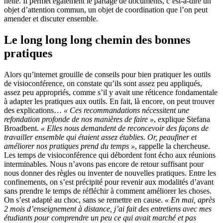
nette. Il permet également le partage de documents, c’est-à-dire un
objet d’attention commun, un objet de coordination que l’on peut
amender et discuter ensemble.
Le long long long chemin des bonnes
pratiques
Alors qu’internet grouille de conseils pour bien pratiquer les outils
de visioconférence, on constate qu’ils sont assez peu appliqués,
assez peu appropriés, comme s’il y avait une réticence fondamentale
à adapter les pratiques aux outils. En fait, là encore, on peut trouver
des explications…
« Ces recommandations nécessitent une
refondation profonde de nos manières de faire »
, explique Stefana
Broadbent.
« Elles nous demandent de reconcevoir des façons de
travailler ensemble qui étaient assez établies. Or, peaufiner et
améliorer nos pratiques prend du temps »
, rappelle la chercheuse.
Les temps de visioconférence qui débordent font écho aux réunions
interminables. Nous n’avons pas encore de retour suffisant pour
nous donner des règles ou inventer de nouvelles pratiques. Entre les
confinements, on s’est précipité pour revenir aux modalités d’avant
sans prendre le temps de réfléchir à comment améliorer les choses.
On s’est adapté au choc, sans se remettre en cause.
« En mai, après
2 mois d’enseignement à distance, j’ai fait des entretiens avec mes
étudiants pour comprendre un peu ce qui avait marché et pas