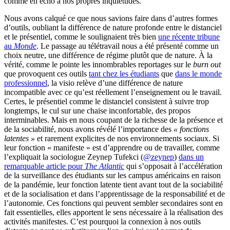
comme en écho à nos propres inquiétudes.
Nous avons calqué ce que nous savions faire dans d’autres formes
d’outils, oubliant la différence de nature profonde entre le distanciel
et le présentiel, comme le soulignaient très bien
une récente tribune
au
Monde
. Le passage au télétravail nous a été présenté comme un
choix neutre, une différence de régime plutôt que de nature. À la
vérité, comme le pointe les innombrables reportages sur le
burn out
que provoquent ces outils
tant chez les étudiants
que
dans le monde
professionnel
, la visio relève d’une différence de nature
incompatible avec ce qu’est réellement l’enseignement ou le travail.
Certes, le présentiel comme le distanciel consistent à suivre trop
longtemps, le cul sur une chaise inconfortable, des propos
interminables. Mais en nous coupant de la richesse de la présence et
de la sociabilité, nous avons révélé l’importance des
« fonctions
latentes »
et rarement explicites de nos environnements sociaux. Si
leur fonction « manifeste » est d’apprendre ou de travailler, comme
l’expliquait la sociologue Zeynep Tufekci (
@zeynep
)
dans un
remarquable article pour
The Atlantic
qui s’opposait à l’accélération
de la surveillance des étudiants sur les campus américains en raison
de la pandémie, leur fonction latente tient avant tout de la sociabilité
et de la socialisation et dans l’apprentissage de la responsabilité et de
l’autonomie. Ces fonctions qui peuvent sembler secondaires sont en
fait essentielles, elles apportent le sens nécessaire à la réalisation des
activités manifestes. C’est pourquoi la connexion à nos outils