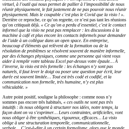
virtuel, à l’outil qui nous permet de pallier à l’impossibilité de nous
réunir physiquement, le fait justement de ne pas pouvoir nous réunir
physiquement. Mais le coupable c’est plus le Covid que la visio ! »
.
Derrière ce reproche, ce qu’on regrette, ce n’est pas tant les réunions
qu’on critiquait déjà.
« Ce qu’on a perdu d’essentiel, c’est le contact
informel que la visio ne peut pas remplacer : les discussions à la
machine à café et plus encore les contacts informels pour demander
de l’aide à un collègue dans un open space. En entreprise,
beaucoup d’éléments qui relèvent de la formation ou de la
résolution de problèmes se résolvent souvent de manière informelle,
par des échanges physiques, comme une personne qui vient vous
aider à remplir votre tableau Excel par-dessus votre épaule… À
l’inverse, la visio est très formelle : les échanges n’y sont pas
naturels, il faut lever le doigt ou poser une question par écrit, leur
durée est souvent limitée… Tout est très codé et codifié, et la
communication non formelle, très humaine, n’y est plus
véhiculable. »
Autre point positif, souligne la philosophe : comme nous n’y
sommes pas encore très habitués,
« ces outils ne sont pas très
intuitifs : ils nous obligent à structurer nos idées, notre temps, la
façon dont on va s’exprimer… Leurs contraintes, artificielles, vont
nous obliger à être synthétiques, rigoureux, efficaces… La visio
oblige à une structuration temporelle, communicationnelle,
verbale… C’est-à-dire à un certain formalisme, alors que le monde