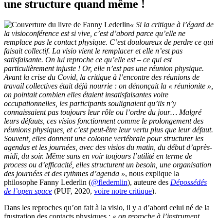
une structure quand même !
« Si la critique à l’égard de
la visioconférence est si vive, c’est d’abord parce qu’elle ne
remplace pas le contact physique. C’est douloureux de perdre ce qui
faisait collectif. La visio vient le remplacer et elle n’est pas
satisfaisante. On lui reproche ce qu’elle est – ce qui est
particulièrement injuste ! Or, elle n’est pas une réunion physique.
Avant la crise du Covid, la critique à l’encontre des réunions de
travail collectives était déjà nourrie : on dénonçait la « réunionite »,
on pointait combien elles étaient insatisfaisantes voire
occupationnelles, les participants soulignaient qu’ils n’y
connaissaient pas toujours leur rôle ou l’ordre du jour… Malgré
leurs défauts, ces visios fonctionnent comme le prolongement des
réunions physiques, et c’est peut-être leur vertu plus que leur défaut.
Souvent, elles donnent une colonne vertébrale pour structurer les
agendas et les journées, avec des visios du matin, du début d’après-
midi, du soir. Même sans en voir toujours l’utilité en terme de
process ou d’efficacité, elles structurent un besoin, une organisation
des journées et des rythmes d’agenda »
, nous explique la
philosophe Fanny Lederlin (
@fledernlin
), auteure des
Dépossédés
de l’open space
(PUF, 2020,
voire notre critique
).
Dans les reproches qu’on fait à la visio, il y a d’abord celui né de la
frustration des contacts physiques :
« on reproche à l’instrument