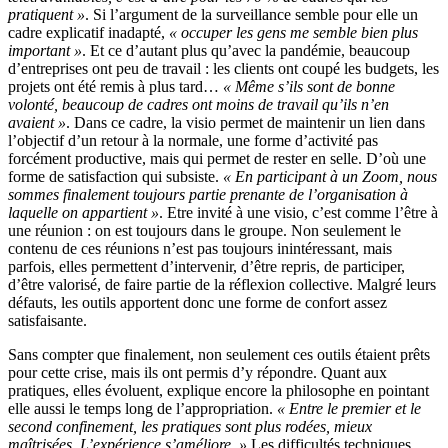
pratiquent »
. Si l’argument de la surveillance semble pour elle un
cadre explicatif inadapté,
« occuper les gens me semble bien plus
important »
. Et ce d’autant plus qu’avec la pandémie, beaucoup
d’entreprises ont peu de travail : les clients ont coupé les budgets, les
projets ont été remis à plus tard…
« Même s’ils sont de bonne
volonté, beaucoup de cadres ont moins de travail qu’ils n’en
avaient »
. Dans ce cadre, la visio permet de maintenir un lien dans
l’objectif d’un retour à la normale, une forme d’activité pas
forcément productive, mais qui permet de rester en selle. D’où une
forme de satisfaction qui subsiste.
« En participant à un Zoom, nous
sommes finalement toujours partie prenante de l’organisation à
laquelle on appartient »
. Etre invité à une visio, c’est comme l’être à
une réunion : on est toujours dans le groupe. Non seulement le
contenu de ces réunions n’est pas toujours inintéressant, mais
parfois, elles permettent d’intervenir, d’être repris, de participer,
d’être valorisé, de faire partie de la réflexion collective. Malgré leurs
défauts, les outils apportent donc une forme de confort assez
satisfaisante.
Sans compter que finalement, non seulement ces outils étaient prêts
pour cette crise, mais ils ont permis d’y répondre. Quant aux
pratiques, elles évoluent, explique encore la philosophe en pointant
elle aussi le temps long de l’appropriation.
« Entre le premier et le
second confinement, les pratiques sont plus rodées, mieux
maîtrisées. L’expérience s’améliore. »
Les difficultés techniques