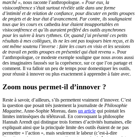
marché »
, nous raconte l’anthropologue.
« Pour eux, la
visioconférence s’était surtout révélée utile dans une forme
d’intimité et de relation de confiance, pour discuter en petits groupes
de projets et de leur état d’avancement. Par contre, ils soulignaient
tous que les cours
ex cathedra
leur étaient insupportables en
visioconférence et qu’ils auraient préféré des outils asynchrones
pour les suivre à leurs rythmes. Or, quand j’ai présenté ces petits
résultats à mes collègues, ils ne les ont pas toujours bien reçus, et ils
ont même soutenu l’inverse : faire les cours en visio et les sessions
de travail en petits groupes en présentiel qui était revenu »
. Pour
l’anthropologue, ce modeste exemple souligne que nous avons aussi
des imaginaires faussés sur la coprésence, sur ce que l’on partage et
comment. Il va falloir un peu de temps pour domestiquer les outils,
pour réussir à innover ou plus exactement à apprendre à faire avec.
Zoom nous permet-il d’innover ?
Reste à savoir, d’ailleurs, s’ils permettent vraiment d’innover. C’est
la question que posait très justement la journaliste de
Philosophie
Magazine
, Anne-Sophie Moreau, dans
un article
qui pointait les
limites intrinsèques du télétravail. En convoquant la philosophe
Hannah Arendt qui distingue trois formes d’activités humaines, elle
expliquait ainsi que la principale limite des outils étaient de ne pas
permettre « l’action », mais seulement le labeur (c’est-à-dire