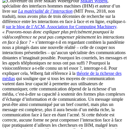
Pour
Mikael Wiberg
,
spécialiste des interfaces hommes machines (IHM) et auteur d’un
livre sur
La matérialité de l’interaction
(MIT Press, 2018, non
traduit), nous avons plus de trois décennies de recherche sur la
différence entre les interactions en face à face et en ligne, explique-t-
il
sur le blog de l’ACM, Association for Computing Machinery
.
« Pouvons-nous donc expliquer plus précisément pourquoi la
vidéoconférence ne peut pas compenser pleinement les interactions
en face à face ?
» s’interroge-t-il en regardant combien la pandémie
nous a plongés dans une nouvelle réalité – celle de couper nos
interactions présentielles – qu’aucun spécialiste des communications
distantes n’imaginait possible. Pourquoi les courriels, les messages et
les appels téléphoniques ne nous ont pas suffi ? Pourquoi la
visioconférence a-t-elle connu un tel essor ?, interroge-t-il. Pour
expliquer cela, Wiberg fait référence à la
théorie de la richesse des
médias
qui souligne que si tous les moyens de communication
varient dans leur capacité à permettre aux utilisateurs de
communiquer, cette communication dépend de la richesse d’un
média, c’est-à-dire sa capacité à soutenir des formes plus complexes
d’échange d’information et de communication. Un message simple
peut-être ainsi communiqué par un bref courriel, mais plus un
message est complexe, plus il aura besoin d’un média riche, la
communication face à face en étant l’acmé. Si cette théorie est
correcte, aucune forme ne peut compenser l’interaction face à face
(que pratiquaient d’ailleurs les chercheurs en IHM, malgré leurs