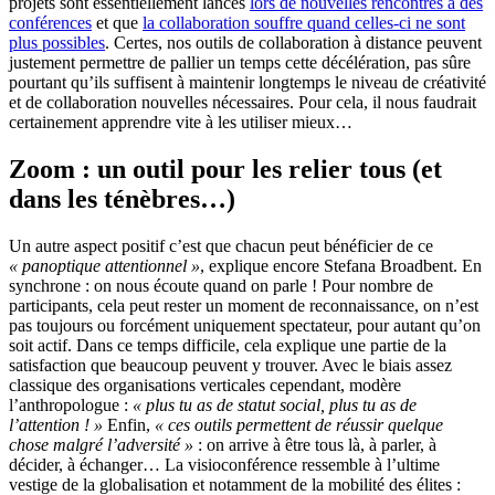
projets sont essentiellement lancés
lors de nouvelles rencontres à des
conférences
et que
la collaboration souffre quand celles-ci ne sont
plus possibles
. Certes, nos outils de collaboration à distance peuvent
justement permettre de pallier un temps cette décélération, pas sûre
pourtant qu’ils suffisent à maintenir longtemps le niveau de créativité
et de collaboration nouvelles nécessaires. Pour cela, il nous faudrait
certainement apprendre vite à les utiliser mieux…
Zoom : un outil pour les relier tous (et
dans les ténèbres…)
Un autre aspect positif c’est que chacun peut bénéficier de ce
« panoptique attentionnel »
, explique encore Stefana Broadbent. En
synchrone : on nous écoute quand on parle ! Pour nombre de
participants, cela peut rester un moment de reconnaissance, on n’est
pas toujours ou forcément uniquement spectateur, pour autant qu’on
soit actif. Dans ce temps difficile, cela explique une partie de la
satisfaction que beaucoup peuvent y trouver. Avec le biais assez
classique des organisations verticales cependant, modère
l’anthropologue :
« plus tu as de statut social, plus tu as de
l’attention ! »
Enfin,
« ces outils permettent de réussir quelque
chose malgré l’adversité »
: on arrive à être tous là, à parler, à
décider, à échanger… La visioconférence ressemble à l’ultime
vestige de la globalisation et notamment de la mobilité des élites :