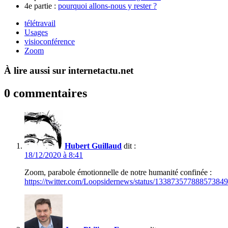
4e partie :
pourquoi allons-nous y rester ?
télétravail
Usages
visioconférence
Zoom
À lire aussi sur internetactu.net
0 commentaires
Hubert Guillaud
dit :
18/12/2020 à 8:41
Zoom, parabole émotionnelle de notre humanité confinée :
https://twitter.com/Loopsidernews/status/13387357788857384