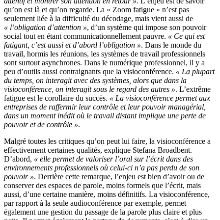
attentif et montrer son attention en retour »
. L’enjeu est de savoir
qu’on est là et qu’on regarde. La « Zoom fatigue » n’est pas
seulement liée à la difficulté du décodage, mais vient aussi de
« l’obligation d’attention »
, d’un système qui impose son pouvoir
social tout en étant communicationnellement pauvre.
« Ce qui est
fatigant, c’est aussi et d’abord l’obligation »
. Dans le monde du
travail, hormis les réunions, les systèmes de travail professionnels
sont surtout asynchrones. Dans le numérique professionnel, il y a
peu d’outils aussi contraignants que la visioconférence.
« La plupart
du temps, on interagit avec des systèmes, alors que dans la
visioconférence, on interagit sous le regard des autres »
. L’extrême
fatigue est le corollaire du succès.
« La visioconférence permet aux
entreprises de raffermir leur contrôle et leur pouvoir managérial,
dans un moment inédit où le travail distant implique une perte de
pouvoir et de contrôle »
.
Malgré toutes les critiques qu’on peut lui faire, la visioconférence a
effectivement certaines qualités, explique Stefana Broadbent.
D’abord,
« elle permet de valoriser l’oral sur l’écrit dans des
environnements professionnels où celui-ci n’a pas perdu de son
pouvoir »
. Derrière cette remarque, l’enjeu est bien d’avoir ou de
conserver des espaces de parole, moins formels que l’écrit, mais
aussi, d’une certaine manière, moins définitifs. La visioconférence,
par rapport à la seule audioconférence par exemple, permet
également une gestion du passage de la parole plus claire et plus