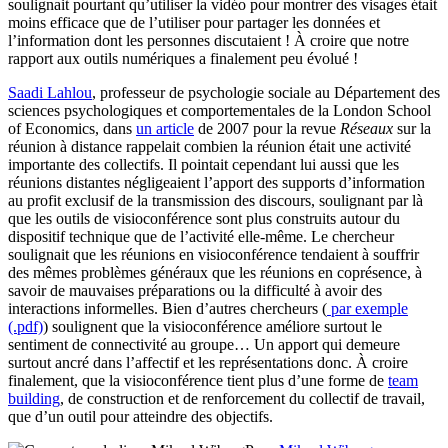
soulignait pourtant qu’utiliser la vidéo pour montrer des visages était
moins efficace que de l’utiliser pour partager les données et
l’information dont les personnes discutaient ! À croire que notre
rapport aux outils numériques a finalement peu évolué !
Saadi Lahlou
, professeur de psychologie sociale au Département des
sciences psychologiques et comportementales de la London School
of Economics, dans
un article
de 2007 pour la revue
Réseaux
sur la
réunion à distance rappelait combien la réunion était une activité
importante des collectifs. Il pointait cependant lui aussi que les
réunions distantes négligeaient l’apport des supports d’information
au profit exclusif de la transmission des discours, soulignant par là
que les outils de visioconférence sont plus construits autour du
dispositif technique que de l’activité elle-même. Le chercheur
soulignait que les réunions en visioconférence tendaient à souffrir
des mêmes problèmes généraux que les réunions en coprésence, à
savoir de mauvaises préparations ou la difficulté à avoir des
interactions informelles. Bien d’autres chercheurs (
par exemple
(.pdf)
) soulignent que la visioconférence améliore surtout le
sentiment de connectivité au groupe… Un apport qui demeure
surtout ancré dans l’affectif et les représentations donc. À croire
finalement, que la visioconférence tient plus d’une forme de
team
building
, de construction et de renforcement du collectif de travail,
que d’un outil pour atteindre des objectifs.