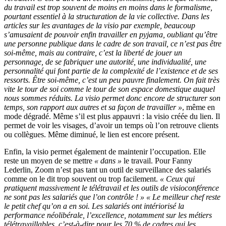
du travail est trop souvent de moins en moins dans le formalisme,
pourtant essentiel à la structuration de la vie collective. Dans les
articles sur les avantages de la visio par exemple, beaucoup
s’amusaient de pouvoir enfin travailler en pyjama, oubliant qu’être
une personne publique dans le cadre de son travail, ce n’est pas être
soi-même, mais au contraire, c’est la liberté de jouer un
personnage, de se fabriquer une autorité, une individualité, une
personnalité qui font partie de la complexité de l’existence et de ses
ressorts. Être soi-même, c’est un peu pauvre finalement. On fait très
vite le tour de soi comme le tour de son espace domestique auquel
nous sommes réduits. La visio permet donc encore de structurer son
temps, son rapport aux autres et sa façon de travailler »
, même en
mode dégradé. Même s’il est plus appauvri : la visio créée du lien. Il
permet de voir les visages, d’avoir un temps où l’on retrouve clients
ou collègues. Même diminué, le lien est encore présent.
Enfin, la visio permet également de maintenir l’occupation. Elle
reste un moyen de se mettre
« dans »
le travail. Pour Fanny
Lederlin, Zoom n’est pas tant un outil de surveillance des salariés
comme on le dit trop souvent ou trop facilement.
« Ceux qui
pratiquent massivement le télétravail et les outils de visioconférence
ne sont pas les salariés que l’on contrôle ! »
« Le meilleur chef reste
le petit chef qu’on a en soi. Les salariés ont intériorisé la
performance néolibérale, l’excellence, notamment sur les métiers
télétravaillables, c’est-à-dire pour les 70 % de cadres qui les