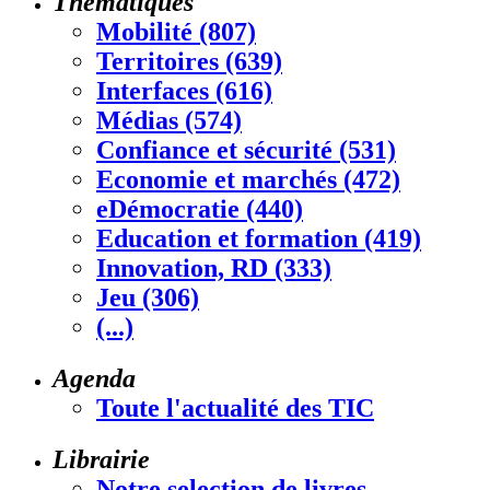
Thématiques
Mobilité (807)
Territoires (639)
Interfaces (616)
Médias (574)
Confiance et sécurité (531)
Economie et marchés (472)
eDémocratie (440)
Education et formation (419)
Innovation, RD (333)
Jeu (306)
(...)
Agenda
Toute l'actualité des TIC
Librairie
Notre selection de livres