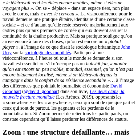
« le télétravail rend les élites encore mobiles, même si elles ne
voyagent plus »
. On se « déplace » dans un espace tiers, non plus
avec le corps, mais
« avec le cerveau »
. La visioconférence pour le
travail demeure une pratique élitaire, identitaire d’une certaine classe
sociale – et ce d’autant qu’elle reste réservée majoritairement aux
cadres plus qu’aux premiers de cordée qui eux doivent assurer la
continuité de la chaîne productive. Mais sa pratique souligne qu’on
arrive encore à faire des choses, qu’on est encore un
« global
player »
, à l’image de ce que disait le sociologue britannique
John
Urry
sur la
sociologie des mobilités
. Participer à une
visioconférence, à l’heure où tout le monde se demande si son
travail est essentiel ou s’il n’occupe pas un
bullshit job
,
« montre
qu’on est encore un peu mobile, mondial, essentiel, qu’on n’est pas
encore totalement localisé, même si on télétravail depuis la
campagne dans le confort de sa résidence secondaire »
… à l’image
des différences que pointait le journaliste et économiste
David
Goodhart
(
@david_goodhar
) dans son livre,
Les deux clans, la
nouvelle fracture mondiale
(Les Arènes, 2019), opposants les
« somewhere » et les « anywhere », ceux qui sont de quelque part et
ceux qui sont de partout, les gagnants et les perdants de la
mondialisation. Si Zoom permet de relier tous les participants, on
constate cependant qu’il laisse perdurer les différences de statuts.
Zoom : une structure défaillante… mais