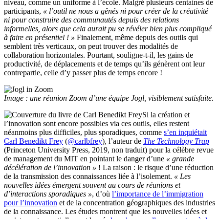
niveau, comme un uniforme à l’école. Malgré plusieurs centaines de
participants,
« l’outil ne nous a gênés ni pour créer de la créativité
ni pour construire des communautés depuis des relations
informelles, alors que cela aurait pu se révéler bien plus compliqué
à faire en présentiel ! »
Finalement, même depuis des outils qui
semblent très verticaux, on peut trouver des modalités de
collaboration horizontales. Pourtant, souligne-t-il, les gains de
productivité, de déplacements et de temps qu’ils génèrent ont leur
contrepartie, celle d’y passer plus de temps encore !
Image : une réunion Zoom d’une équipe Jogl, visiblement satisfaite.
Si la création et
l’innovation sont encore possibles via ces outils, elles restent
néanmoins plus difficiles, plus sporadiques, comme
s’en inquiétait
Carl Benedikt Frey
(
@carlbfrey
), l’auteur de
The Technology Trap
(Princeton University Press, 2019, non traduit) pour la célèbre revue
de management du MIT en pointant le danger d’une
« grande
décélération de l’innovation »
! La raison : le risque d’une réduction
de la transmission des connaissances liée à l’isolement.
« Les
nouvelles idées émergent souvent au cours de réunions et
d’interactions sporadiques »
, d’où
l’importance de l’immigration
pour l’innovation
et de la concentration géographiques des industries
de la connaissance. Les études montrent que les nouvelles idées et