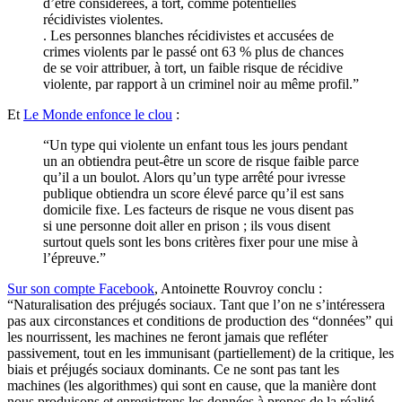
d’être considérées, à tort, comme potentielles
récidivistes violentes.
. Les personnes blanches récidivistes et accusées de
crimes violents par le passé ont 63 % plus de chances
de se voir attribuer, à tort, un faible risque de récidive
violente, par rapport à un criminel noir au même profil.”
Et
Le Monde enfonce le clou
:
“Un type qui violente un enfant tous les jours pendant
un an obtiendra peut-être un score de risque faible parce
qu’il a un boulot. Alors qu’un type arrêté pour ivresse
publique obtiendra un score élevé parce qu’il est sans
domicile fixe. Les facteurs de risque ne vous disent pas
si une personne doit aller en prison ; ils vous disent
surtout quels sont les bons critères fixer pour une mise à
l’épreuve.”
Sur son compte Facebook
, Antoinette Rouvroy conclu :
“Naturalisation des préjugés sociaux. Tant que l’on ne s’intéressera
pas aux circonstances et conditions de production des “données” qui
les nourrissent, les machines ne feront jamais que refléter
passivement, tout en les immunisant (partiellement) de la critique, les
biais et préjugés sociaux dominants. Ce ne sont pas tant les
machines (les algorithmes) qui sont en cause, que la manière dont
nous produisons et enregistrons les données à propos de la réalité