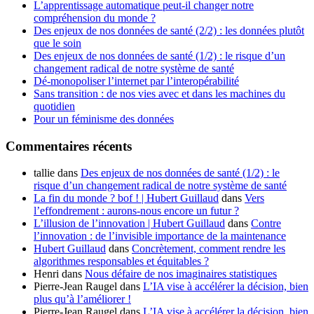
L’apprentissage automatique peut-il changer notre
compréhension du monde ?
Des enjeux de nos données de santé (2/2) : les données plutôt
que le soin
Des enjeux de nos données de santé (1/2) : le risque d’un
changement radical de notre système de santé
Dé-monopoliser l’internet par l’interopérabilité
Sans transition : de nos vies avec et dans les machines du
quotidien
Pour un féminisme des données
Commentaires récents
tallie
dans
Des enjeux de nos données de santé (1/2) : le
risque d’un changement radical de notre système de santé
La fin du monde ? bof ! | Hubert Guillaud
dans
Vers
l’effondrement : aurons-nous encore un futur ?
L’illusion de l’innovation | Hubert Guillaud
dans
Contre
l’innovation : de l’invisible importance de la maintenance
Hubert Guillaud
dans
Concrètement, comment rendre les
algorithmes responsables et équitables ?
Henri
dans
Nous défaire de nos imaginaires statistiques
Pierre-Jean Raugel
dans
L’IA vise à accélérer la décision, bien
plus qu’à l’améliorer !
Pierre-Jean Raugel
dans
L’IA vise à accélérer la décision, bien