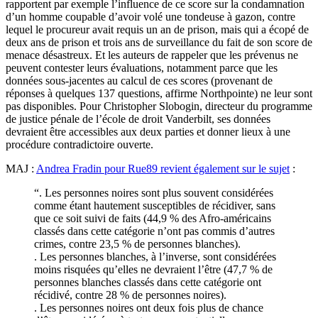
rapportent par exemple l’influence de ce score sur la condamnation
d’un homme coupable d’avoir volé une tondeuse à gazon, contre
lequel le procureur avait requis un an de prison, mais qui a écopé de
deux ans de prison et trois ans de surveillance du fait de son score de
menace désastreux. Et les auteurs de rappeler que les prévenus ne
peuvent contester leurs évaluations, notamment parce que les
données sous-jacentes au calcul de ces scores (provenant de
réponses à quelques 137 questions, affirme Northpointe) ne leur sont
pas disponibles. Pour Christopher Slobogin, directeur du programme
de justice pénale de l’école de droit Vanderbilt, ses données
devraient être accessibles aux deux parties et donner lieux à une
procédure contradictoire ouverte.
MAJ :
Andrea Fradin pour Rue89 revient également sur le sujet
:
“. Les personnes noires sont plus souvent considérées
comme étant hautement susceptibles de récidiver, sans
que ce soit suivi de faits (44,9 % des Afro-américains
classés dans cette catégorie n’ont pas commis d’autres
crimes, contre 23,5 % de personnes blanches).
. Les personnes blanches, à l’inverse, sont considérées
moins risquées qu’elles ne devraient l’être (47,7 % de
personnes blanches classés dans cette catégorie ont
récidivé, contre 28 % de personnes noires).
. Les personnes noires ont deux fois plus de chance