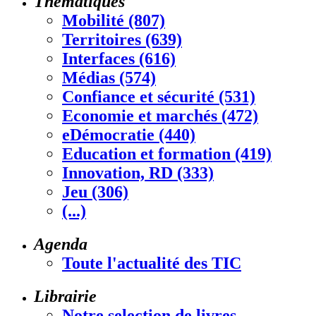
Thématiques
Mobilité (807)
Territoires (639)
Interfaces (616)
Médias (574)
Confiance et sécurité (531)
Economie et marchés (472)
eDémocratie (440)
Education et formation (419)
Innovation, RD (333)
Jeu (306)
(...)
Agenda
Toute l'actualité des TIC
Librairie
Notre selection de livres