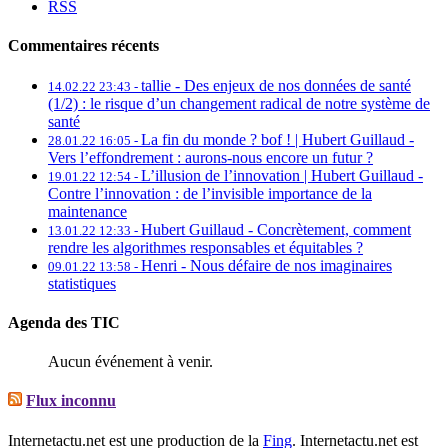
RSS
Commentaires récents
tallie -
Des enjeux de nos données de santé
14.02.22 23:43 -
(1/2) : le risque d’un changement radical de notre système de
santé
La fin du monde ? bof ! | Hubert Guillaud -
28.01.22 16:05 -
Vers l’effondrement : aurons-nous encore un futur ?
L’illusion de l’innovation | Hubert Guillaud -
19.01.22 12:54 -
Contre l’innovation : de l’invisible importance de la
maintenance
Hubert Guillaud -
Concrètement, comment
13.01.22 12:33 -
rendre les algorithmes responsables et équitables ?
Henri -
Nous défaire de nos imaginaires
09.01.22 13:58 -
statistiques
Agenda des TIC
Aucun événement à venir.
Flux inconnu
Internetactu.net est une production de la
Fing
. Internetactu.net est