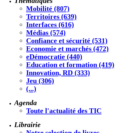
Thématiques
Mobilité (807)
Territoires (639)
Interfaces (616)
Médias (574)
Confiance et sécurité (531)
Economie et marchés (472)
eDémocratie (440)
Education et formation (419)
Innovation, RD (333)
Jeu (306)
(...)
Agenda
Toute l'actualité des TIC
Librairie
Notre selection de livres