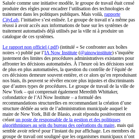
Saluée comme une initiative modèle, le groupe de travail était censé
produire des règles pour encadrer l’utilisation des technologies de
traitement dans les politiques publiques. Mais voilà,
rapporte
CityLab
, l’initiative s’est enlisée. Le groupe de travail n’a même pas
réussi à avoir accès aux informations de base sur les systèmes de
traitement automatisés déjà utilisés par la ville ni à produire un
catalogue de ces systèmes.
Le rapport non officiel (.pdf)
(intitulé « Se confronter aux boîtes
noires ») publié par l’
IA Now Institute
(
@ainowinstitute
) s’inquiète
justement des limites des procédures administratives existantes pour
affronter les décisions automatisées. À l’heure où les décisions sont
de plus en plus automatisées, la question du contrôle de l’équité de
ces décisions demeure souvent entière, et ce alors qu’en reproduisant
nos biais, ils peuvent se révéler encore plus injustes et discriminants
que d’autres types de procédures. Le groupe de travail de la ville de
New York – qui comprenait également Meredith Whittaker,
cofondatrice de l’AI Now Institute – a formulé des
recommandations structurelles en recommandant la création d’une
structure dédiée au sein de l’administration municipale auquel le
maire de New York, Bill de Blasio, avait répondu positivement en
créant
un poste de responsable de la gestion et des politiques
algorithmiques au sein du bureau des opérations du maire
, mais qui
semble avoir relevé pour l’instant du pur affichage. Les membres du
groupe de travail ont souligné que les organismes municipaux n’ont