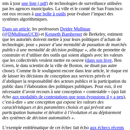
mis à jour
une liste (.pdf)
de technologies de surveillance utilisées
par les agences municipales. La ville et le comté de San Francisco
ont eux recours à
une boîte à outils
pour évaluer l’impact des
systèmes algorithmiques.
Dans un article
, les professeurs
Deidre Mulligan
(
@DMulliganUCB
) et
Kenneth Bamberger
de Berkeley, estiment
que les autorités doivent mettre à jour leurs politiques d’achats de
technologie, pour
« passer d’une mentalité de passation de marchés
publics à une mentalité de décision politique »
, afin de permettre de
construire et d’utiliser des outils qui soient alignés avec les valeurs
que les collectivités veulent mettre en oeuvre (
dans son livre
, Ben
Green, le data scientist de la ville de Boston, ne disait pas autre
chose). Comme ils le soulignent encore dans leur article, le risque est
de laisser les décisions de conception aux services privés et
d’abdiquer la responsabilité des acteurs publics et la participation du
public dans l’élaboration des politiques publiques. Pour eux, il est
nécessaire d’avoir recours à une conception « contestable » (qui fait
écho
aux modalités de contestations que nous évoquions il y a peu
),
c’est-à-dire
« une conception qui expose les valeurs des
caractéristiques et des paramètres choisis et qui prévoit une
participation humaine et itérative à l’évolution et au déploiement
des systèmes de décision automatisés »
.
L’exemple emblématique de cet échec fait écho
aux échecs récents