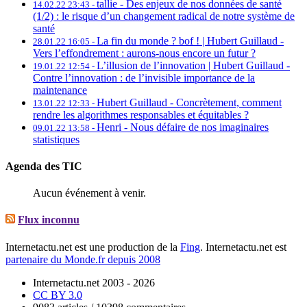
tallie -
Des enjeux de nos données de santé
14.02.22 23:43 -
(1/2) : le risque d’un changement radical de notre système de
santé
La fin du monde ? bof ! | Hubert Guillaud -
28.01.22 16:05 -
Vers l’effondrement : aurons-nous encore un futur ?
L’illusion de l’innovation | Hubert Guillaud -
19.01.22 12:54 -
Contre l’innovation : de l’invisible importance de la
maintenance
Hubert Guillaud -
Concrètement, comment
13.01.22 12:33 -
rendre les algorithmes responsables et équitables ?
Henri -
Nous défaire de nos imaginaires
09.01.22 13:58 -
statistiques
Agenda des TIC
Aucun événement à venir.
Flux inconnu
Internetactu.net est une production de la
Fing
. Internetactu.net est
partenaire du Monde.fr depuis 2008
Internetactu.net 2003 - 2026
CC BY 3.0