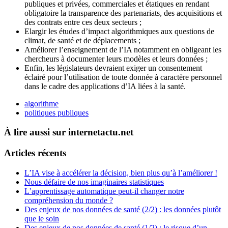
publiques et privées, commerciales et étatiques en rendant
obligatoire la transparence des partenariats, des acquisitions et
des contrats entre ces deux secteurs ;
Elargir les études d’impact algorithmiques aux questions de
climat, de santé et de déplacements ;
Améliorer l’enseignement de l’IA notamment en obligeant les
chercheurs à documenter leurs modèles et leurs données ;
Enfin, les législateurs devraient exiger un consentement
éclairé pour l’utilisation de toute donnée à caractère personnel
dans le cadre des applications d’IA liées à la santé.
algorithme
politiques publiques
À lire aussi sur internetactu.net
Articles récents
L’IA vise à accélérer la décision, bien plus qu’à l’améliorer !
Nous défaire de nos imaginaires statistiques
L’apprentissage automatique peut-il changer notre
compréhension du monde ?
Des enjeux de nos données de santé (2/2) : les données plutôt
que le soin
Des enjeux de nos données de santé (1/2) : le risque d’un