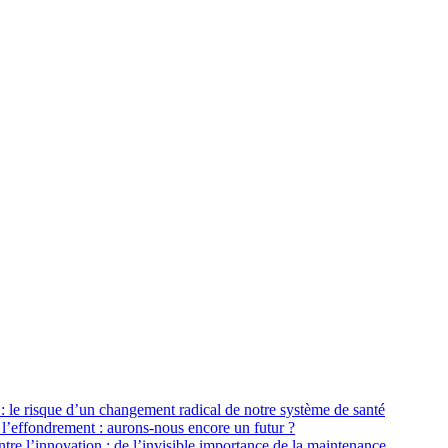
: le risque d’un changement radical de notre système de santé
 l’effondrement : aurons-nous encore un futur ?
tre l’innovation : de l’invisible importance de la maintenance