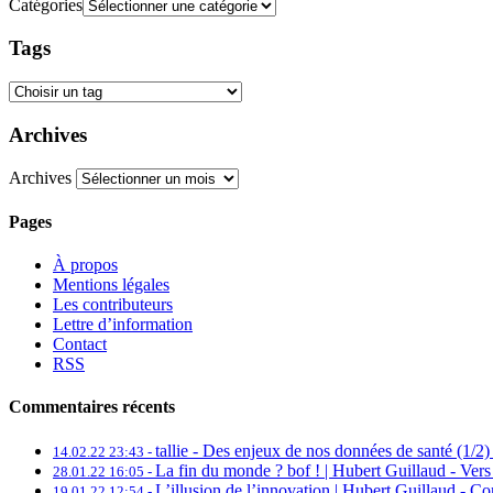
Catégories
Tags
Archives
Archives
Pages
À propos
Mentions légales
Les contributeurs
Lettre d’information
Contact
RSS
Commentaires récents
tallie -
Des enjeux de nos données de santé (1/2) 
14.02.22 23:43 -
La fin du monde ? bof ! | Hubert Guillaud -
Vers
28.01.22 16:05 -
L’illusion de l’innovation | Hubert Guillaud -
Con
19.01.22 12:54 -