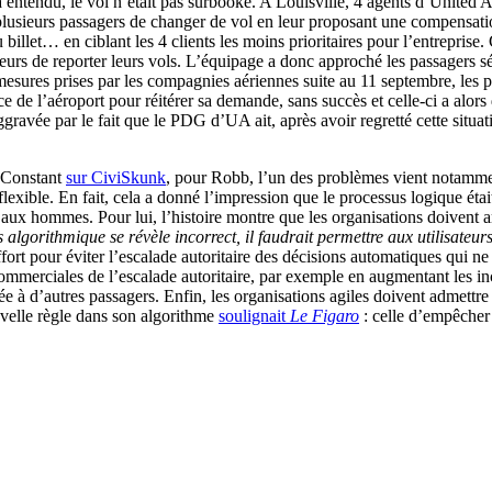
 entendu, le vol n’était pas surbooké. A Louisville, 4 agents d’United A
plusieurs passagers de changer de vol en leur proposant une compensation
billet… en ciblant les 4 clients les moins prioritaires pour l’entreprise.
geurs de reporter leurs vols. L’équipage a donc approché les passagers s
esures prises par les compagnies aériennes suite au 11 septembre, les p
ce de l’aéroport pour réitérer sa demande, sans succès et celle-ci a alor
gravée par le fait que le PDG d’UA ait, après avoir regretté cette situat
l Constant
sur CiviSkunk
, pour Robb, l’un des problèmes vient notamme
nflexible. En fait, cela a donné l’impression que le processus logique était
nt aux hommes. Pour lui, l’histoire montre que les organisations doivent 
 algorithmique se révèle incorrect, il faudrait permettre aux utilisateur
ort pour éviter l’escalade autoritaire des décisions automatiques qui ne 
commerciales de l’escalade autoritaire, par exemple en augmentant les in
e à d’autres passagers. Enfin, les organisations agiles doivent admettre
ouvelle règle dans son algorithme
soulignait
Le Figaro
: celle d’empêcher