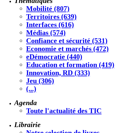
Thématiques
Mobilité (807)
Territoires (639)
Interfaces (616)
Médias (574)
Confiance et sécurité (531)
Economie et marchés (472)
eDémocratie (440)
Education et formation (419)
Innovation, RD (333)
Jeu (306)
(...)
Agenda
Toute l'actualité des TIC
Librairie
Notre selection de livres