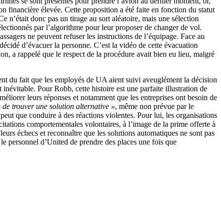
irlines se sont présentés pour prendre l’avion au dernier moment, or,
 financière élevée. Cette proposition a été faite en fonction du statut
 Ce n’était donc pas un tirage au sort aléatoire, mais une sélection
électionnés par l’algorithme pour leur proposer de changer de vol.
assagers ne peuvent refuser les instructions de l’équipage. Face au
s décidé d’évacuer la personne. C’est la vidéo de cette évacuation
ion, a rappelé que le respect de la procédure avait bien eu lieu, malgré
nt du fait que les employés de UA aient suivi aveuglément la décision
 inévitable. Pour Robb, cette histoire est une parfaite illustration de
améliorer leurs réponses et notamment que les entreprises ont besoin de
s de trouver une solution alternative »
, même non prévue par le
peut que conduire à des réactions violentes. Pour lui, les organisations
citations comportementales volontaires, à l’image de la prime offerte à
 leurs échecs et reconnaître que les solutions automatiques ne sont pas
 le personnel d’United de prendre des places une fois que