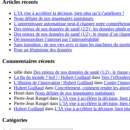
Articles récents
L’IA vise à accélérer la décision, bien plus qu’à l’améliorer !
Nous défaire de nos imaginaires statistiques
L’apprentissage automatique peut-il changer notre compréhens
Des enjeux de nos données de santé (2/2) : les données plutôt q
Des enjeux de nos données de santé (1/2) : le risque d’un chan
Dé-monopoliser l’internet par l’interopérabilité
Sans transition : de nos vies avec et dans les machines du quoti
Pour un féminisme des données
Commentaires récents
tallie
dans
Des enjeux de nos données de santé (1/2) : le risque
La fin du monde ? bof ! | Hubert Guillaud
dans
Vers l’effondre
L’illusion de l’innovation | Hubert Guillaud
dans
Contre l’innov
Hubert Guillaud
dans
Concrètement, comment rendre les algorit
Henri
dans
Nous défaire de nos imaginaires statistiques
Pierre-Jean Raugel
dans
L’IA vise à accélérer la décision, bien 
Pierre-Jean Raugel
dans
L’IA vise à accélérer la décision, bien 
Hubert Guillaud
dans
L’IA vise à accélérer la décision, bien plu
Catégories