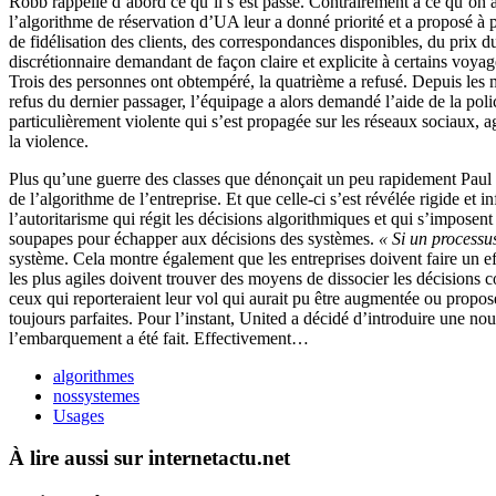
Robb rappelle d’abord ce qu’il s’est passé. Contrairement à ce qu’on a
l’algorithme de réservation d’UA leur a donné priorité et a proposé à 
de fidélisation des clients, des correspondances disponibles, du prix du 
discrétionnaire demandant de façon claire et explicite à certains voya
Trois des personnes ont obtempéré, la quatrième a refusé. Depuis les m
refus du dernier passager, l’équipage a alors demandé l’aide de la poli
particulièrement violente qui s’est propagée sur les réseaux sociaux, ag
la violence.
Plus qu’une guerre des classes que dénonçait un peu rapidement Pau
de l’algorithme de l’entreprise. Et que celle-ci s’est révélée rigide et i
l’autoritarisme qui régit les décisions algorithmiques et qui s’impose
soupapes pour échapper aux décisions des systèmes.
« Si un processus
système. Cela montre également que les entreprises doivent faire un eff
les plus agiles doivent trouver des moyens de dissocier les décisions 
ceux qui reporteraient leur vol qui aurait pu être augmentée ou proposé
toujours parfaites. Pour l’instant, United a décidé d’introduire une n
l’embarquement a été fait. Effectivement…
algorithmes
nossystemes
Usages
À lire aussi sur internetactu.net