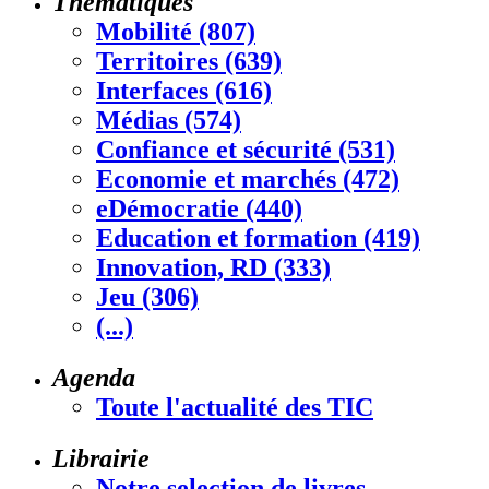
Thématiques
Mobilité (807)
Territoires (639)
Interfaces (616)
Médias (574)
Confiance et sécurité (531)
Economie et marchés (472)
eDémocratie (440)
Education et formation (419)
Innovation, RD (333)
Jeu (306)
(...)
Agenda
Toute l'actualité des TIC
Librairie
Notre selection de livres