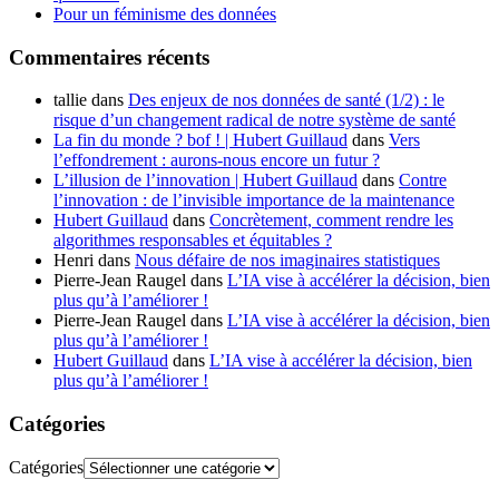
Pour un féminisme des données
Commentaires récents
tallie
dans
Des enjeux de nos données de santé (1/2) : le
risque d’un changement radical de notre système de santé
La fin du monde ? bof ! | Hubert Guillaud
dans
Vers
l’effondrement : aurons-nous encore un futur ?
L’illusion de l’innovation | Hubert Guillaud
dans
Contre
l’innovation : de l’invisible importance de la maintenance
Hubert Guillaud
dans
Concrètement, comment rendre les
algorithmes responsables et équitables ?
Henri
dans
Nous défaire de nos imaginaires statistiques
Pierre-Jean Raugel
dans
L’IA vise à accélérer la décision, bien
plus qu’à l’améliorer !
Pierre-Jean Raugel
dans
L’IA vise à accélérer la décision, bien
plus qu’à l’améliorer !
Hubert Guillaud
dans
L’IA vise à accélérer la décision, bien
plus qu’à l’améliorer !
Catégories
Catégories