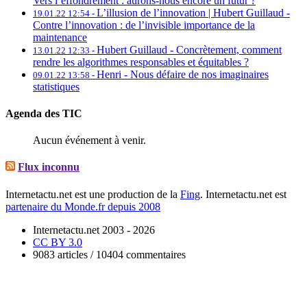
Vers l’effondrement : aurons-nous encore un futur ?
L’illusion de l’innovation | Hubert Guillaud -
19.01.22 12:54 -
Contre l’innovation : de l’invisible importance de la
maintenance
Hubert Guillaud -
Concrètement, comment
13.01.22 12:33 -
rendre les algorithmes responsables et équitables ?
Henri -
Nous défaire de nos imaginaires
09.01.22 13:58 -
statistiques
Agenda des TIC
Aucun événement à venir.
Flux inconnu
Internetactu.net est une production de la
Fing
. Internetactu.net est
partenaire du Monde.fr depuis 2008
Internetactu.net 2003 - 2026
CC BY 3.0
9083 articles / 10404 commentaires