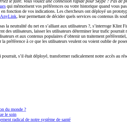
rriez le faire. Vous voulez une connexion rapide pour Skype ? Pas de pr
ques
qui mémorisent vos préférences ou votre historique quand vous passe
r en fonction de vos indications. Les chercheurs ont déployé un prototyp
AnyLink
, leur permettant de décider quels services ou contenus ils souha
s la neutralité du net en s’alliant aux utilisateurs ?, s’interroge Klint 
des utilisateurs, laisser les utilisateurs déterminer leur trafic pourrait r
ilisateurs et aux contenus populaires d’obtenir un traitement préférentie
r la préférence à ce que les utilisateurs veulent ou voient oublie de pose
pourrait, s’il était déployé, transformer radicalement notre accès au ré
ion du monde ?
ue le soin
gement radical de notre système de santé