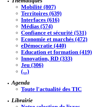
Thématiques
Mobilité (807)
Territoires (639)
Interfaces (616)
Médias (574)
Confiance et sécurité (531)
Economie et marchés (472)
eDémocratie (440)
Education et formation (419)
Innovation, RD (333)
Jeu (306)
(...)
Agenda
Toute l'actualité des TIC
Librairie
Notre selection de livres