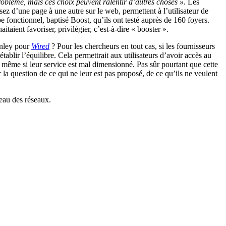
oblème, mais ces choix peuvent ralentir d’autres choses »
. Les
z d’une page à une autre sur le web, permettent à l’utilisateur de
e fonctionnel, baptisé Boost, qu’ils ont testé auprès de 160 foyers.
itaient favoriser, privilégier, c’est-à-dire « booster ».
Finley pour
Wired
? Pour les chercheurs en tout cas, si les fournisseurs
établir l’équilibre. Cela permettrait aux utilisateurs d’avoir accès au
l, même si leur service est mal dimensionné. Pas sûr pourtant que cette
r la question de ce qui ne leur est pas proposé, de ce qu’ils ne veulent
seau des réseaux.