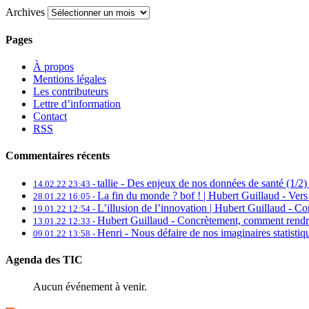
Archives
Pages
À propos
Mentions légales
Les contributeurs
Lettre d’information
Contact
RSS
Commentaires récents
tallie -
Des enjeux de nos données de santé (1/2) 
14.02.22 23:43 -
La fin du monde ? bof ! | Hubert Guillaud -
Vers
28.01.22 16:05 -
L’illusion de l’innovation | Hubert Guillaud -
Con
19.01.22 12:54 -
Hubert Guillaud -
Concrètement, comment rendre 
13.01.22 12:33 -
Henri -
Nous défaire de nos imaginaires statistiq
09.01.22 13:58 -
Agenda des TIC
Aucun événement à venir.