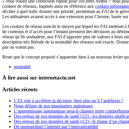
« Vous voulez une connexion rapide pour vos films Netflix ? Vous pou
cookies de réseaux, baptisés ainsi en référence aux
cookies informati
décider à quel trafic donner une priorité, permettant au FAI de le gére
Les utilisateurs avaient accès à une extension pour Chrome, basée sur
Les cookies de réseau sont-ils le moyen par lequel les FAI mettront à ba
de contenus et d’accès pour l’instant prennent des décisions au détriment 
réseau qu’ils souhaitent, aux FAI d’apporter plus de valeurs à leurs ut
description très libérale de la neutralité des réseaux soit exacte. Donne
pas ou voient pas.
Reste que le concept proposé s’apparente bien à un nouveau levier qui 
neutralité
À lire aussi sur internetactu.net
Articles récents
L’IA vise à accélérer la décision, bien plus qu’à l’améliorer !
Nous défaire de nos imaginaires statistiques
L’apprentissage automatique peut-il changer notre compréhens
Des enjeux de nos données de santé (2/2) : les données plutôt q
Des enjeux de nos données de santé (1/2) : le risque d’un chan
Dé-monopoliser l’internet par l’interopérabilité