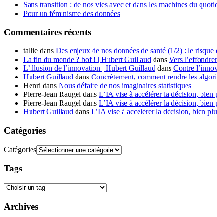
Sans transition : de nos vies avec et dans les machines du quoti
Pour un féminisme des données
Commentaires récents
tallie
dans
Des enjeux de nos données de santé (1/2) : le risque
La fin du monde ? bof ! | Hubert Guillaud
dans
Vers l’effondre
L’illusion de l’innovation | Hubert Guillaud
dans
Contre l’innov
Hubert Guillaud
dans
Concrètement, comment rendre les algorit
Henri
dans
Nous défaire de nos imaginaires statistiques
Pierre-Jean Raugel
dans
L’IA vise à accélérer la décision, bien 
Pierre-Jean Raugel
dans
L’IA vise à accélérer la décision, bien 
Hubert Guillaud
dans
L’IA vise à accélérer la décision, bien plu
Catégories
Catégories
Tags
Archives