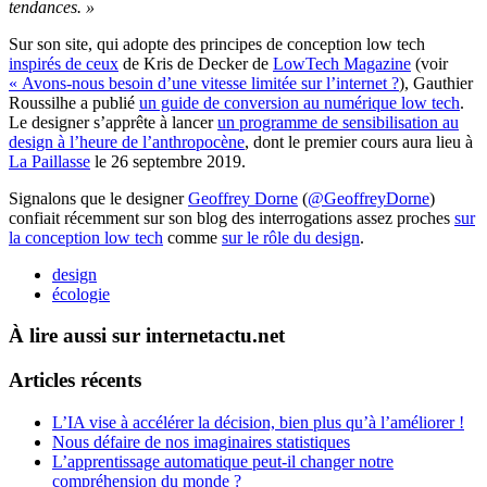
tendances. »
Sur son site, qui adopte des principes de conception low tech
inspirés de ceux
de Kris de Decker de
LowTech Magazine
(voir
« Avons-nous besoin d’une vitesse limitée sur l’internet ?
), Gauthier
Roussilhe a publié
un guide de conversion au numérique low tech
.
Le designer s’apprête à lancer
un programme de sensibilisation au
design à l’heure de l’anthropocène
, dont le premier cours aura lieu à
La Paillasse
le 26 septembre 2019.
Signalons que le designer
Geoffrey Dorne
(
@GeoffreyDorne
)
confiait récemment sur son blog des interrogations assez proches
sur
la conception low tech
comme
sur le rôle du design
.
design
écologie
À lire aussi sur internetactu.net
Articles récents
L’IA vise à accélérer la décision, bien plus qu’à l’améliorer !
Nous défaire de nos imaginaires statistiques
L’apprentissage automatique peut-il changer notre
compréhension du monde ?