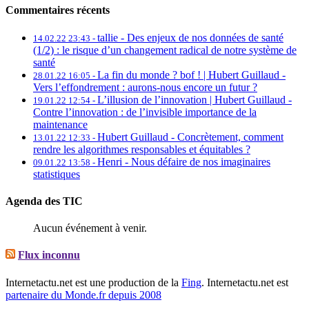
Commentaires récents
tallie -
Des enjeux de nos données de santé
14.02.22 23:43 -
(1/2) : le risque d’un changement radical de notre système de
santé
La fin du monde ? bof ! | Hubert Guillaud -
28.01.22 16:05 -
Vers l’effondrement : aurons-nous encore un futur ?
L’illusion de l’innovation | Hubert Guillaud -
19.01.22 12:54 -
Contre l’innovation : de l’invisible importance de la
maintenance
Hubert Guillaud -
Concrètement, comment
13.01.22 12:33 -
rendre les algorithmes responsables et équitables ?
Henri -
Nous défaire de nos imaginaires
09.01.22 13:58 -
statistiques
Agenda des TIC
Aucun événement à venir.
Flux inconnu
Internetactu.net est une production de la
Fing
. Internetactu.net est
partenaire du Monde.fr depuis 2008