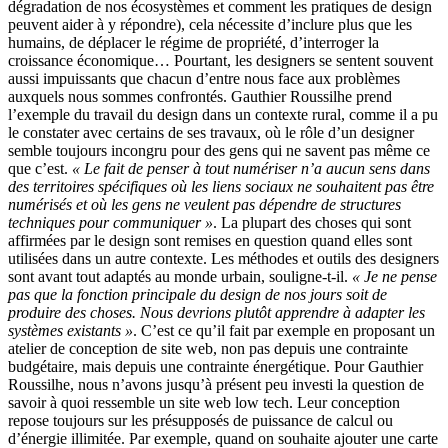
dégradation de nos écosystèmes et comment les pratiques de design
peuvent aider à y répondre), cela nécessite d’inclure plus que les
humains, de déplacer le régime de propriété, d’interroger la
croissance économique… Pourtant, les designers se sentent souvent
aussi impuissants que chacun d’entre nous face aux problèmes
auxquels nous sommes confrontés. Gauthier Roussilhe prend
l’exemple du travail du design dans un contexte rural, comme il a pu
le constater avec certains de ses travaux, où le rôle d’un designer
semble toujours incongru pour des gens qui ne savent pas même ce
que c’est.
« Le fait de penser à tout numériser n’a aucun sens dans
des territoires spécifiques où les liens sociaux ne souhaitent pas être
numérisés et où les gens ne veulent pas dépendre de structures
techniques pour communiquer »
. La plupart des choses qui sont
affirmées par le design sont remises en question quand elles sont
utilisées dans un autre contexte. Les méthodes et outils des designers
sont avant tout adaptés au monde urbain, souligne-t-il.
« Je ne pense
pas que la fonction principale du design de nos jours soit de
produire des choses. Nous devrions plutôt apprendre à adapter les
systèmes existants »
. C’est ce qu’il fait par exemple en proposant un
atelier de conception de site web, non pas depuis une contrainte
budgétaire, mais depuis une contrainte énergétique. Pour Gauthier
Roussilhe, nous n’avons jusqu’à présent peu investi la question de
savoir à quoi ressemble un site web low tech. Leur conception
repose toujours sur les présupposés de puissance de calcul ou
d’énergie illimitée. Par exemple, quand on souhaite ajouter une carte