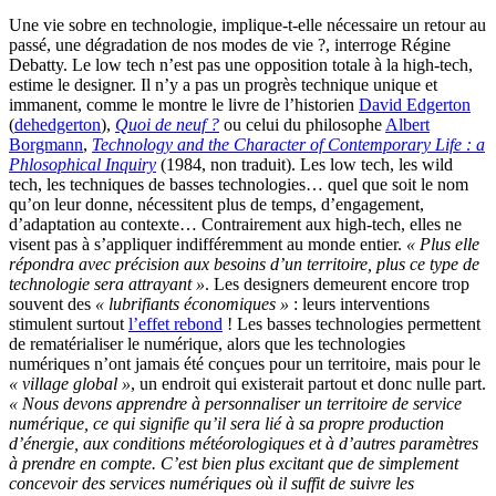
Une vie sobre en technologie, implique-t-elle nécessaire un retour au
passé, une dégradation de nos modes de vie ?, interroge Régine
Debatty. Le low tech n’est pas une opposition totale à la high-tech,
estime le designer. Il n’y a pas un progrès technique unique et
immanent, comme le montre le livre de l’historien
David Edgerton
(
dehedgerton
),
Quoi de neuf ?
ou celui du philosophe
Albert
Borgmann
,
Technology and the Character of Contemporary Life : a
Phlosophical Inquiry
(1984, non traduit). Les low tech, les wild
tech, les techniques de basses technologies… quel que soit le nom
qu’on leur donne, nécessitent plus de temps, d’engagement,
d’adaptation au contexte… Contrairement aux high-tech, elles ne
visent pas à s’appliquer indifféremment au monde entier.
« Plus elle
répondra avec précision aux besoins d’un territoire, plus ce type de
technologie sera attrayant »
. Les designers demeurent encore trop
souvent des
« lubrifiants économiques »
: leurs interventions
stimulent surtout
l’effet rebond
! Les basses technologies permettent
de rematérialiser le numérique, alors que les technologies
numériques n’ont jamais été conçues pour un territoire, mais pour le
« village global »
, un endroit qui existerait partout et donc nulle part.
« Nous devons apprendre à personnaliser un territoire de service
numérique, ce qui signifie qu’il sera lié à sa propre production
d’énergie, aux conditions météorologiques et à d’autres paramètres
à prendre en compte. C’est bien plus excitant que de simplement
concevoir des services numériques où il suffit de suivre les