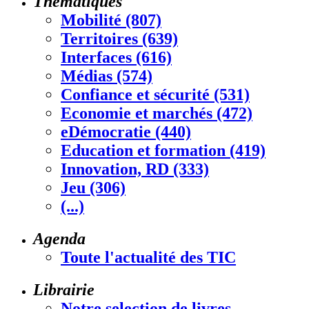
Thématiques
Mobilité (807)
Territoires (639)
Interfaces (616)
Médias (574)
Confiance et sécurité (531)
Economie et marchés (472)
eDémocratie (440)
Education et formation (419)
Innovation, RD (333)
Jeu (306)
(...)
Agenda
Toute l'actualité des TIC
Librairie
Notre selection de livres