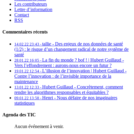
Les contributeurs
Lettre d’information
Contact
RSS
Commentaires récents
tallie -
Des enjeux de nos données de santé
14.02.22 23:43 -
(1/2) : le risque d’un changement radical de notre système de
santé
La fin du monde ? bof ! | Hubert Guillaud -
28.01.22 16:05 -
Vers l’effondrement : aurons-nous encore un futur ?
L’illusion de l’innovation | Hubert Guillaud -
19.01.22 12:54 -
Contre l’innovation : de l’invisible importance de la
maintenance
Hubert Guillaud -
Concrètement, comment
13.01.22 12:33 -
rendre les algorithmes responsables et équitables ?
Henri -
Nous défaire de nos imaginaires
09.01.22 13:58 -
statistiques
Agenda des TIC
Aucun événement à venir.