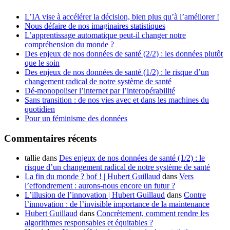
L’IA vise à accélérer la décision, bien plus qu’à l’améliorer !
Nous défaire de nos imaginaires statistiques
L’apprentissage automatique peut-il changer notre
compréhension du monde ?
Des enjeux de nos données de santé (2/2) : les données plutôt
que le soin
Des enjeux de nos données de santé (1/2) : le risque d’un
changement radical de notre système de santé
Dé-monopoliser l’internet par l’interopérabilité
Sans transition : de nos vies avec et dans les machines du
quotidien
Pour un féminisme des données
Commentaires récents
tallie
dans
Des enjeux de nos données de santé (1/2) : le
risque d’un changement radical de notre système de santé
La fin du monde ? bof ! | Hubert Guillaud
dans
Vers
l’effondrement : aurons-nous encore un futur ?
L’illusion de l’innovation | Hubert Guillaud
dans
Contre
l’innovation : de l’invisible importance de la maintenance
Hubert Guillaud
dans
Concrètement, comment rendre les
algorithmes responsables et équitables ?