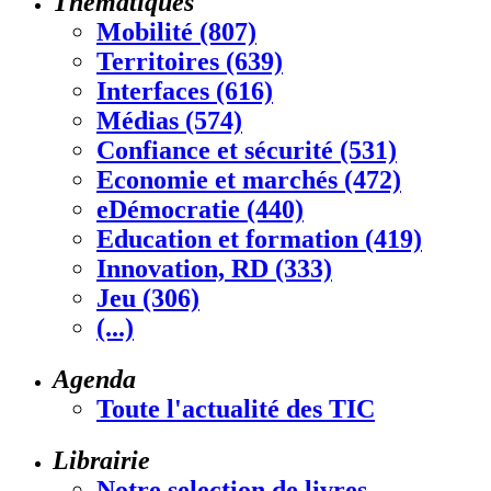
Thématiques
Mobilité (807)
Territoires (639)
Interfaces (616)
Médias (574)
Confiance et sécurité (531)
Economie et marchés (472)
eDémocratie (440)
Education et formation (419)
Innovation, RD (333)
Jeu (306)
(...)
Agenda
Toute l'actualité des TIC
Librairie
Notre selection de livres