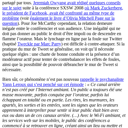
partagé par tous.
Jeremiah Owyang avait rédigé quelques conseils
sur le sujet
suite à la conférence SXSW 2008
où Mark Zuckerberg,
le président de Facebook, avait été confronté au même type de
problème
(voir
également le livre d’Olivia Mitchell Page sur la
question
). Pour Joe McCarthy cependant, la relation demeure
inégale entre le conférencier et son audience. Une inégalité qui ne
doit pas donner au public le droit d’être impoli ou de descendre en
flamme l’orateur. Mais le lynchage en ligne par la foule sur Twitter
(baptisé
Tweckle par Marc Parry
) est difficile à contre-attaquer. Si la
pratique du mur de Tweet se généralise, on voit qu’il nécessite
quelque règles : une charte de bonne conduite et la présence d’un
modérateur actif pour tenter de contrebalancer les effets de foules,
ainsi que la possibilité de pouvoir débrancher le mur de Tweet si
nécessaire.
Bien sûr, ce phénomène n’est pas nouveau
rappelle le psychanaliste
Yann Leroux qui s’est penché sur cet épisode
:
« Ce canal arrière
n’est pas créé par l’Internet ambiant. Un public a toujours été une
masse mouvante, parfois conquise par l’orateur, parfois lui
échappant en totalité ou en partie. Les rires, les murmures, les
apartés, les sorties et les entrées, sont les signes que les orateurs
apprennent à interpréter pour sentir si leur public était bien avec
eux ou dans un de ces canaux arrière. (…) Avec le Wi-Fi ambiant, et
les services web sur les mobiles, le public des conférences a
commencé à se retrouver en ligne, créant ainsi un lieu ou mettre et