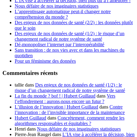
L’IA vise à accélérer la décision, bien plus qu’à l’améliorer !
Nous défaire de nos imaginaires statistiques
L’apprentissage automatique peut-il changer notre
compréhension du monde ?
Des enjeux de nos données de santé (2/2) : les données plutôt
que le soin
Des enjeux de nos données de santé (1/2) : le risque d’un
changement radical de notre système de santé
Dé-monopoliser l’internet par l’interopérabilité
Sans transition : de nos vies avec et dans les machines du
quotidien
Pour un féminisme des données
Commentaires récents
tallie
dans
Des enjeux de nos données de santé (1/2) : le
risque d’un changement radical de notre système de santé
La fin du monde ? bof ! | Hubert Guillaud
dans
Vers
l’effondrement : aurons-nous encore un futur ?
L’illusion de l’innovation | Hubert Guillaud
dans
Contre
l’innovation : de l’invisible importance de la maintenance
Hubert Guillaud
dans
Concrètement, comment rendre les
algorithmes responsables et équitables ?
Henri
dans
Nous défaire de nos imaginaires statistiques
Pierre-Jean Raugel
dans
L’IA vise à accélérer la décision, bien