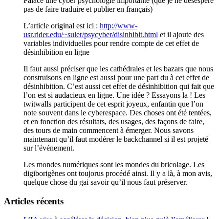
Palace une cyber psychologie importante (que je ne désespère
pas de faire traduire et publier en français)
L’article original est ici :
http://www-
usr.rider.edu/~suler/psycyber/disinhibit.html
et il ajoute des
variables individuelles pour rendre compte de cet effet de
désinhibition en ligne
Il faut aussi préciser que les cathédrales et les bazars que nous
construisons en ligne est aussi pour une part du à cet effet de
désinhibition. C’est aussi cet effet de désinhibition qui fait que
l’on est si audacieux en ligne. Une idée ? Essayons la ! Les
twitwalls participent de cet esprit joyeux, enfantin que l’on
note souvent dans le cyberespace. Des choses ont été tentées,
et en fonction des résultats, des usages, des façons de faire,
des tours de main commencent à émerger. Nous savons
maintenant qu’il faut modérer le backchannel si il est projeté
sur l’événement.
Les mondes numériques sont les mondes du bricolage. Les
digiborigènes ont toujorus procédé ainsi. Il y a là, à mon avis,
quelque chose du gai savoir qu’il nous faut préserver.
Articles récents