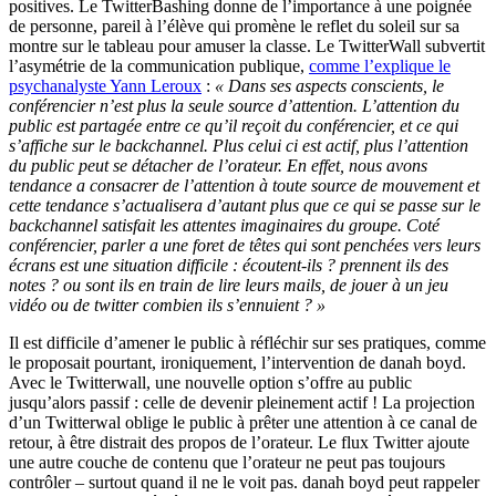
positives. Le TwitterBashing donne de l’importance à une poignée
de personne, pareil à l’élève qui promène le reflet du soleil sur sa
montre sur le tableau pour amuser la classe. Le TwitterWall subvertit
l’asymétrie de la communication publique,
comme l’explique le
psychanalyste Yann Leroux
:
« Dans ses aspects conscients, le
conférencier n’est plus la seule source d’attention. L’attention du
public est partagée entre ce qu’il reçoit du conférencier, et ce qui
s’affiche sur le backchannel. Plus celui ci est actif, plus l’attention
du public peut se détacher de l’orateur. En effet, nous avons
tendance a consacrer de l’attention à toute source de mouvement et
cette tendance s’actualisera d’autant plus que ce qui se passe sur le
backchannel satisfait les attentes imaginaires du groupe. Coté
conférencier, parler a une foret de têtes qui sont penchées vers leurs
écrans est une situation difficile : écoutent-ils ? prennent ils des
notes ? ou sont ils en train de lire leurs mails, de jouer à un jeu
vidéo ou de twitter combien ils s’ennuient ? »
Il est difficile d’amener le public à réfléchir sur ses pratiques, comme
le proposait pourtant, ironiquement, l’intervention de danah boyd.
Avec le Twitterwall, une nouvelle option s’offre au public
jusqu’alors passif : celle de devenir pleinement actif ! La projection
d’un Twitterwal oblige le public à prêter une attention à ce canal de
retour, à être distrait des propos de l’orateur. Le flux Twitter ajoute
une autre couche de contenu que l’orateur ne peut pas toujours
contrôler – surtout quand il ne le voit pas. danah boyd peut rappeler