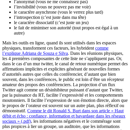
l’anonymat (vous ne me connaissez pas)
l’invisibilité (vous ne pouvez pas me voir)
le caractère asynchrone (vous le verrez plus tard)
l’introspection (c’est juste dans ma tête)
le caractère dissociatif (c’est juste un jeu)
le fait de minimiser son autorité (tout propos est égal à un
autre)
Mais les outils en ligne, quand ils sont utilisés dans les espaces
physiques, transforment ces facteurs, les hybrident
comme
l’explique Adriana de Souza e Silva
. Dans les réunions physiques,
les 4 premières composantes de cette liste ne s’appliquent pas. Or,
dans le cas d’un mur twitter, le canal de retour numérique permet des
affirmations implicites et explicites générant de nouvelles formes
d’autorités autres que celles du conférencier, d’autant que bien
souvent, dans les conférences, le public est loin d’être un récepteur
amateur des propos des conférenciers. La projection d’un flux
Twitter agit comme un désinhibiteur puissant d’autant que Twitter,
par la puissance du RT, facilite l’expressivité et les comportements
moutonniers. Il facilite l’expression de son émotion directe, alors que
le propos de l’orateur est souvent sur un autre plan, plus réflexif ou
démonstratif.
Comme le dit Ronald S. Burt dans son article « Haut
débit et écho : confiance, information et bavardage dans les réseaux
sociaux » (.pdf)
, les informations négatives et le commérage sont
plus propices à lier un groupe, un auditoire, que les informations