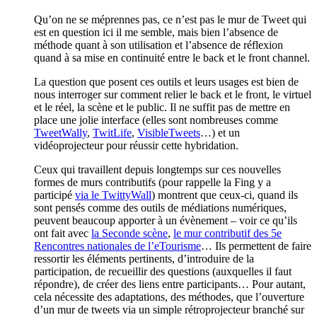
Qu’on ne se méprennes pas, ce n’est pas le mur de Tweet qui
est en question ici il me semble, mais bien l’absence de
méthode quant à son utilisation et l’absence de réflexion
quand à sa mise en continuité entre le back et le front channel.
La question que posent ces outils et leurs usages est bien de
nous interroger sur comment relier le back et le front, le virtuel
et le réel, la scène et le public. Il ne suffit pas de mettre en
place une jolie interface (elles sont nombreuses comme
TweetWally
,
TwitLife
,
VisibleTweets
…) et un
vidéoprojecteur pour réussir cette hybridation.
Ceux qui travaillent depuis longtemps sur ces nouvelles
formes de murs contributifs (pour rappelle la Fing y a
participé
via le TwittyWall
) montrent que ceux-ci, quand ils
sont pensés comme des outils de médiations numériques,
peuvent beaucoup apporter à un évènement – voir ce qu’ils
ont fait avec
la Seconde scène
,
le mur contributif des 5e
Rencontres nationales de l’eTourisme
… Ils permettent de faire
ressortir les éléments pertinents, d’introduire de la
participation, de recueillir des questions (auxquelles il faut
répondre), de créer des liens entre participants… Pour autant,
cela nécessite des adaptations, des méthodes, que l’ouverture
d’un mur de tweets via un simple rétroprojecteur branché sur