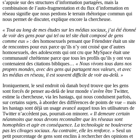
s’appuie sur des structures d’information partagées, mais la
combinaison de l’auto-fragmentation et du flux d’information en
réseau signifie que nous perdons le terrain rhétorique commun qui
nous permet de discuter, explique encore la chercheuse.
« Tout au long de mes études sur les médias sociaux, j’ai été étonné
de voir des gens pour qui tel ou tel site était composé de gens
comme eux »
: des homosexuels pensant que Friendster était un site
de rencontres pour eux parce qu’ils n’y ont croisé que d’autres
homosexuels, des adolescents qui ont cru que MySpace était une
communauté chrétienne parce que tous les profils qu’ils y ont vus
contenaient des citations bibliques…
« Nous vivons tous dans nos
propres mondes, avec des gens qui partagent nos valeurs, et avec
les médias en réseau, il est souvent difficile de voir au-delà. »
Ironiquement, le seul endroit où danah boyd trouve que les gens
sont forcés de penser au-delà de leur monde s’avère être Twitter,
estime la chercheuse, via les hastags, qui nous conduisent parfois,
sur certains sujets, à aborder des différences de points de vue – mais
les hastags sont déjà un usage avancé auquel tous les utilisateurs de
Twitter n’accèdent pas, pourrait-on minorer.
« Il demeure certain
néanmoins que nous devons reconnaître que les réseaux sont
homophiles et agir en conséquence. La technologie ne bouleverse
pas les clivages sociaux. Au contraire, elle les renforce. »
Seul un
petit pourcentage de gens sont enclins à rechercher des opinions et