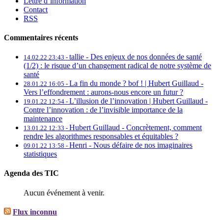
Lettre d’information
Contact
RSS
Commentaires récents
tallie -
Des enjeux de nos données de santé
14.02.22 23:43 -
(1/2) : le risque d’un changement radical de notre système de
santé
La fin du monde ? bof ! | Hubert Guillaud -
28.01.22 16:05 -
Vers l’effondrement : aurons-nous encore un futur ?
L’illusion de l’innovation | Hubert Guillaud -
19.01.22 12:54 -
Contre l’innovation : de l’invisible importance de la
maintenance
Hubert Guillaud -
Concrètement, comment
13.01.22 12:33 -
rendre les algorithmes responsables et équitables ?
Henri -
Nous défaire de nos imaginaires
09.01.22 13:58 -
statistiques
Agenda des TIC
Aucun événement à venir.
Flux inconnu