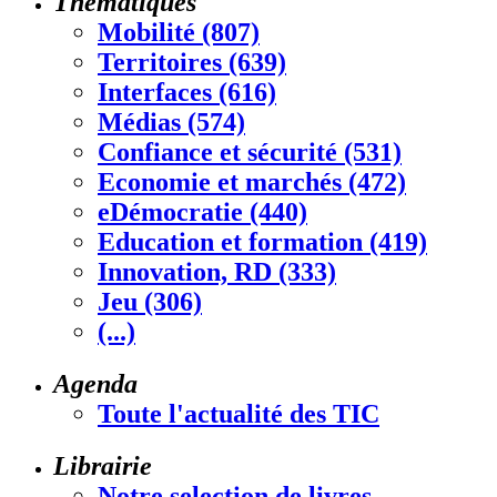
Thématiques
Mobilité (807)
Territoires (639)
Interfaces (616)
Médias (574)
Confiance et sécurité (531)
Economie et marchés (472)
eDémocratie (440)
Education et formation (419)
Innovation, RD (333)
Jeu (306)
(...)
Agenda
Toute l'actualité des TIC
Librairie
Notre selection de livres