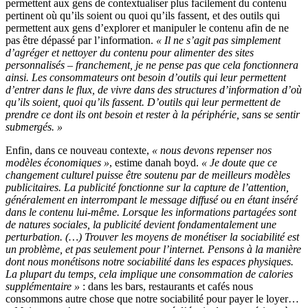
permettent aux gens de contextualiser plus facilement du contenu
pertinent où qu’ils soient ou quoi qu’ils fassent, et des outils qui
permettent aux gens d’explorer et manipuler le contenu afin de ne
pas être dépassé par l’information.
« Il ne s’agit pas simplement
d’agréger et nettoyer du contenu pour alimenter des sites
personnalisés – franchement, je ne pense pas que cela fonctionnera
ainsi. Les consommateurs ont besoin d’outils qui leur permettent
d’entrer dans le flux, de vivre dans des structures d’information d’où
qu’ils soient, quoi qu’ils fassent. D’outils qui leur permettent de
prendre ce dont ils ont besoin et rester à la périphérie, sans se sentir
submergés. »
Enfin, dans ce nouveau contexte,
« nous devons repenser nos
modèles économiques »
, estime danah boyd.
« Je doute que ce
changement culturel puisse être soutenu par de meilleurs modèles
publicitaires. La publicité fonctionne sur la capture de l’attention,
généralement en interrompant le message diffusé ou en étant inséré
dans le contenu lui-même. Lorsque les informations partagées sont
de natures sociales, la publicité devient fondamentalement une
perturbation. (…) Trouver les moyens de monétiser la sociabilité est
un problème, et pas seulement pour l’internet. Pensons à la manière
dont nous monétisons notre sociabilité dans les espaces physiques.
La plupart du temps, cela implique une consommation de calories
supplémentaire »
: dans les bars, restaurants et cafés nous
consommons autre chose que notre sociabilité pour payer le loyer…