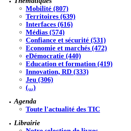
Thématiques
Mobilité (807)
Territoires (639)
Interfaces (616)
Médias (574)
Confiance et sécurité (531)
Economie et marchés (472)
eDémocratie (440)
Education et formation (419)
Innovation, RD (333)
Jeu (306)
(...)
Agenda
Toute l'actualité des TIC
Librairie
Notre selection de livres