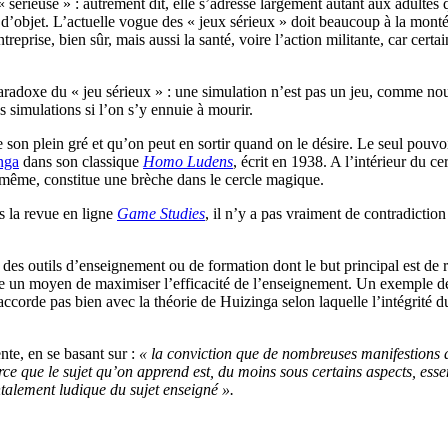
« sérieuse » : autrement dit, elle s’adresse largement autant aux adultes 
 d’objet. L’actuelle vogue des « jeux sérieux » doit beaucoup à la monté
ntreprise, bien sûr, mais aussi la santé, voire l’action militante, car ce
 paradoxe du « jeu sérieux » : une simulation n’est pas un jeu, comme no
s simulations si l’on s’y ennuie à mourir.
son plein gré et qu’on peut en sortir quand on le désire. Le seul pouvoir
nga
dans son classique
Homo Ludens
, écrit en 1938. A l’intérieur du c
m même, constitue une brèche dans le cercle magique.
s la revue en ligne
Game Studies
, il n’y a pas vraiment de contradiction
es outils d’enseignement ou de formation dont le but principal est de r
me un moyen de maximiser l’efficacité de l’enseignement. Un exemple de
orde pas bien avec la théorie de Huizinga selon laquelle l’intégrité du j
nte, en se basant sur :
« la conviction que de nombreuses manifestions d
ce que le sujet qu’on apprend est, du moins sous certains aspects, esse
talement ludique du sujet enseigné ».