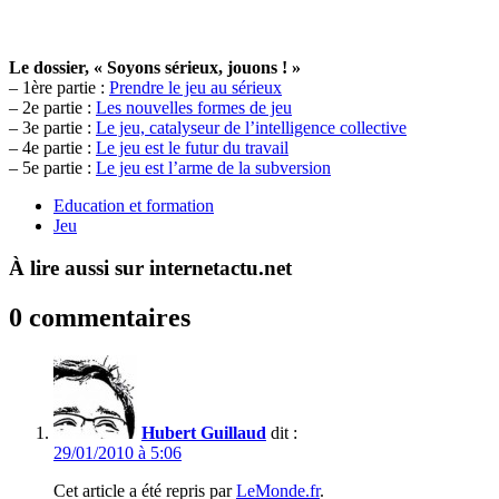
Le dossier, « Soyons sérieux, jouons ! »
– 1ère partie :
Prendre le jeu au sérieux
– 2e partie :
Les nouvelles formes de jeu
– 3e partie :
Le jeu, catalyseur de l’intelligence collective
– 4e partie :
Le jeu est le futur du travail
– 5e partie :
Le jeu est l’arme de la subversion
Education et formation
Jeu
À lire aussi sur internetactu.net
0 commentaires
Hubert Guillaud
dit :
29/01/2010 à 5:06
Cet article a été repris par
LeMonde.fr
.