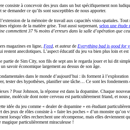
ère consiste à concevoir des jeux dans un but spécifiquement non ludique, 
t se demander ce qu’ils sont susceptibles de nous apporter.
 l’extension de la mémoire de travail aux capacités visio-spatiales. Tou
ines régions de la matière grise. Tout aussi surprenant,
selon une étude 
aine commettent 37 % moins d’erreurs dans la salle d’opération que ceux 
ers magazines en ligne,
Feed
, et auteur de
Everything bad is good for 
qui restent anecdotiques. L’aspect éducatif du jeu va bien plus loin et est
e partie de Sim City, son fils de sept ans le regarda jouer et lui dit simp
eu, un savoir économique largement au dessus de son âge.
ndamentales dans le monde d’aujourd’hui : ils forment à l’exploration 
orer, tester des hypothèses, planifier une tâche… Ce sont les fondements 
mplexes ? Pour Johnson, la réponse est dans la dopamine. Chaque nouvea
ne, molécule dont notre cerveau est particulièrement friand, et nous po
 cette idée du jeu comme « dealer de dopamine » en étudiant particulièr
art des jeux de rôles consiste à « faire les poches » d’un monstre qu’on 
ement lorsqu’elles recherchent une récompense, mais elles deviennent qu
 magique particulièrement miraculeuse !