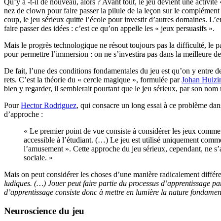
Qu’y a -t-il de nouveau, alors ? Avant tout, le jeu devient une activité 
nez de clown pour faire passer la pilule de la leçon sur le complément
coup, le jeu sérieux quitte l’école pour investir d’autres domaines. L’e
faire passer des idées : c’est ce qu’on appelle les « jeux persuasifs ».
Mais le progrès technologique ne résout toujours pas la difficulté, le
pour permettre l’immersion : on ne s’investira pas dans la meilleure de
De fait, l’une des conditions fondamentales du jeu est qu’on y entre de 
rets. C’est la théorie du « cercle magique », formulée par
Johan Huizi
bien y regarder, il semblerait pourtant que le jeu sérieux, par son no
Pour
Hector Rodriguez
, qui consacre un long essai à ce problème dan
d’approche :
« Le premier point de vue consiste à considérer les jeux comme d
accessible à l’étudiant. (…) Le jeu est utilisé uniquement com
l’amusement ». Cette approche du jeu sérieux, cependant, ne s’acc
sociale. »
Mais on peut considérer les choses d’une manière radicalement différe
ludiques. (…) Jouer peut faire partie du processus d’apprentissage par
d’apprentissage consiste donc à mettre en lumière la nature fondamen
Neuroscience du jeu