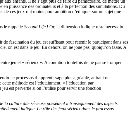
qu’aux enfants. Il ne s’agit plus de faire du parascolaire, de mettre un
e en puissance des ordinateurs et à la perfection des simulations. Du
rtains de ces jeux ont moins pour ambition d’éduquer sur un sujet que
us le rappelle
Second Life
! Or, la dimension ludique reste nécessaire
 de fascination du jeu est suffisant pour retenir le participant dans ses
ercle, on est dans le jeu. En dehors, on ne joue pas, quoiqu’on fasse. A
 entre jeu et « sérieux ». A condition toutefois de ne pas se tromper
endre le processus d’apprentissage plus agréable, attirant ou
 cette méthode est l’edutainment, « l’éducation par
eu est pervertie si on l’utilise pour servir une fonction
e la culture dite sérieuse possèdent intrinsèquement des aspects
ntiellement ludique. Le rôle des jeux sérieux dans le processus