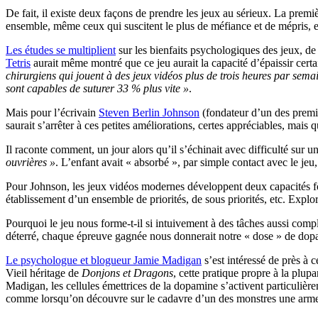
De fait, il existe deux façons de prendre les jeux au sérieux. La premi
ensemble, même ceux qui suscitent le plus de méfiance et de mépris, e
Les études se multiplient
sur les bienfaits psychologiques des jeux, de
Tetris
aurait même montré que ce jeu aurait la capacité d’épaissir certa
chirurgiens qui jouent à des jeux vidéos plus de trois heures par sem
sont capables de suturer 33 % plus vite »
.
Mais pour l’écrivain
Steven Berlin Johnson
(fondateur d’un des premi
saurait s’arrêter à ces petites améliorations, certes appréciables, mais 
Il raconte comment, un jour alors qu’il s’échinait avec difficulté sur un
ouvrières »
. L’enfant avait « absorbé », par simple contact avec le j
Pour Johnson, les jeux vidéos modernes développent deux capacités fo
établissement d’un ensemble de priorités, de sous priorités, etc. Expl
Pourquoi le jeu nous forme-t-il si intuivement à des tâches aussi co
déterré, chaque épreuve gagnée nous donnerait notre « dose » de dopami
Le psychologue et blogueur Jamie Madigan
s’est intéressé de près à
Vieil héritage de
Donjons et Dragons
, cette pratique propre à la plup
Madigan, les cellules émettrices de la dopamine s’activent particulièr
comme lorsqu’on découvre sur le cadavre d’un des monstres une arme