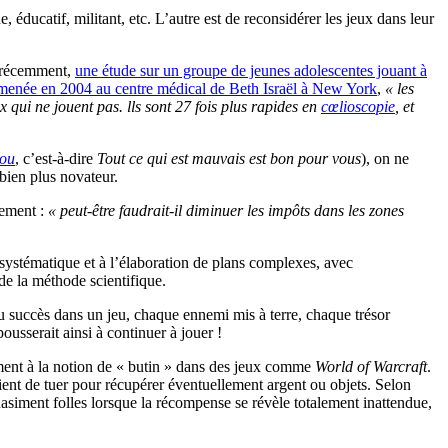
éducatif, militant, etc. L’autre est de reconsidérer les jeux dans leur
t récemment,
une étude sur un groupe de jeunes adolescentes jouant à
menée en 2004 au centre médical de Beth Israël à New York
,
« les
qui ne jouent pas. lls sont 27 fois plus rapides en
cœlioscopie
, et
you
, c’est-à-dire
Tout ce qui est mauvais est bon pour vous
), on ne
 bien plus novateur.
lement :
« peut-être faudrait-il diminuer les impôts dans les zones
systématique et à l’élaboration de plans complexes, avec
de la méthode scientifique.
u succès dans un jeu, chaque ennemi mis à terre, chaque trésor
usserait ainsi à continuer à jouer !
ement à la notion de « butin » dans des jeux comme
World of Warcraft
.
vient de tuer pour récupérer éventuellement argent ou objets. Selon
asiment folles lorsque la récompense se révèle totalement inattendue,