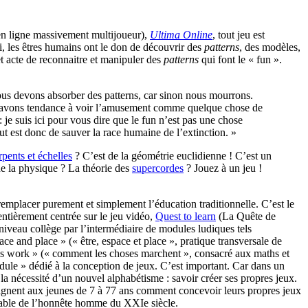
en ligne massivement multijoueur),
Ultima Online
, tout jeu est
i, les êtres humains ont le don de découvrir des
patterns
, des modèles,
cet acte de reconnaitre et manipuler des
patterns
qui font le « fun ».
ous devons absorber des patterns, car sinon nous mourrons.
 avons tendance à voir l’amusement comme quelque chose de
: je suis ici pour vous dire que le fun n’est pas une chose
but est donc de sauver la race humaine de l’extinction. »
rpents et échelles
? C’est de la géométrie euclidienne ! C’est un
gne la physique ? La théorie des
supercordes
? Jouez à un jeu !
remplacer purement et simplement l’éducation traditionnelle. C’est le
ntièrement centrée sur le jeu vidéo,
Quest to learn
(La Quête de
 niveau collège par l’intermédiaire de modules ludiques tels
e and place » (« être, espace et place », pratique transversale de
gs work » (« comment les choses marchent », consacré aux maths et
dule » dédié à la conception de jeux. C’est important. Car dans un
la nécessité d’un nouvel alphabétisme : savoir créer ses propres jeux.
eignent aux jeunes de 7 à 77 ans comment concevoir leurs propres jeux
nsable de l’honnête homme du XXIe siècle.