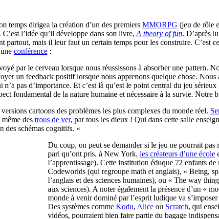
son temps dirigea la création d’un des premiers
MMORPG
(jeu de rôle 
C’est l’idée qu’il développe dans son livre,
A theory of fun
. D’après lu
t partout, mais il leur faut un certain temps pour les construire. C’est 
d’une
conférence
:
nvoyé par le cerveau lorsque nous réussissons à absorber une pattern. N
yer un feedback positif lorsque nous apprenons quelque chose. Nous
n’a pas d’importance. Et c’est là qu’est le point central du jeu sérieux 
spect fondamental de la nature humaine et nécessaire à la survie. Notre 
versions cartoons des problèmes les plus complexes du monde réel.
Se
de même des
trous de ver
, par tous les dieux ! Qui dans cette salle ensei
ion des schémas cognitifs. «
Du coup, on peut se demander si le jeu ne pourrait pas 
pari qu’ont pris, à New York,
les créateurs d’une école
e
l’apprentissage). Cette institution éduque 72 enfants de
Codeworlds (qui regroupe math et anglais), « Being, spac
l’anglais et des sciences humaines), ou « The way thin
aux sciences). A noter également la présence d’un « mo
monde à venir dominé par l’esprit ludique va s’imposer 
Des systèmes comme
Kodu
,
Alice
ou
Scratch
, qui ens
vidéos, pourraient bien faire partie du bagage indispe