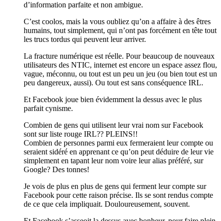
d’information parfaite et non ambigue.
C’est coolos, mais la vous oubliez qu’on a affaire à des êtres
humains, tout simplement, qui n’ont pas forcément en tête tout
les trucs tordus qui peuvent leur arriver.
La fracture numérique est réelle. Pour beaucoup de nouveaux
utilisateurs des NTIC, internet est encore un espace assez flou,
vague, méconnu, ou tout est un peu un jeu (ou bien tout est un
peu dangereux, aussi). Ou tout est sans conséquence IRL.
Et Facebook joue bien évidemment la dessus avec le plus
parfait cynisme.
Combien de gens qui utilisent leur vrai nom sur Facebook
sont sur liste rouge IRL?? PLEINS!!
Combien de personnes parmi eux fermeraient leur compte ou
seraient sidéré en apprenant ce qu’on peut déduire de leur vie
simplement en tapant leur nom voire leur alias préféré, sur
Google? Des tonnes!
Je vois de plus en plus de gens qui ferment leur compte sur
Facebook pour cette raison précise. Ils se sont rendus compte
de ce que cela impliquait. Douloureusement, souvent.
Et Facebook s’asseoit la dessus avec bonheur, pour faire plein