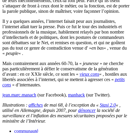
de leurs mécontentements, ceux-là font peur. Parce qu’ils osent
s’attaquer de front à ceux dont le métier, ou la fonction, est de porter
la parole publique, sinon de maîtriser, voire façonner l’opinion.
Il y a quelques années, l’internet faisait peur aux journalistes,
l’internet allait tuer la presse. Puis ce fut le tour des industriels et
professionnels de la musique, habilement relayés par bon nombre
d’intellectuels et de politiques, dont les postures de commandeurs
sont débattues sur le Net, et remises en question, et qui ne goûtent
pas du tout ce genre de contradiction venue d' »
en bas
« , venue du
«
peuple
« .
Mais contrairement aux années 60-70, la «
jeunesse
» ne cherche
pas particulièrement à défier le conservatisme de la génération
d’avant : en ce XXIe siècle, ce sont les «
vieux cons
« , hostiles aux
libertés associées à l’internet, qui se mettent à agresser ces «
petits
cons
» d’internautes.
jean.marc.manach
(sur Facebook),
manhack
(sur Twitter).
Illustrations :
affiches
de mai 68, à l’exception du «
Stasi 2.0
« ,
utilisé en Allemagne, depuis 2007, pour
dénoncer
la société de
surveillance et l’inflation des mesures sécuritaires proposées par le
ministère de l’Intérieur.
communauté