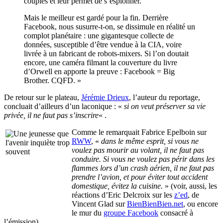
couples et leur permet de s’espionner.
Mais le meilleur est gardé pour la fin. Derrière
Facebook, nous susurre-t-on, se dissimule en réalité un
complot planétaire : une gigantesque collecte de
données, susceptible d’être vendue à la CIA, voire
livrée à un fabricant de robots-mixers. Si l’on doutait
encore, une caméra filmant la couverture du livre
d’Orwell en apporte la preuve : Facebook = Big
Brother. CQFD. »
De retour sur le plateau,
Jérémie Drieux
, l’auteur du reportage,
concluait d’ailleurs d’un laconique : «
si on veut préserver sa vie
privée, il ne faut pas s’inscrire
« .
Comme le remarquait Fabrice Epelboin sur
RWW
, «
dans le même esprit, si vous ne
voulez pas mourir au volant, il ne faut pas
conduire. Si vous ne voulez pas périr dans les
flammes lors d’un crash aérien, il ne faut pas
prendre l’avion, et pour éviter tout accident
domestique, évitez la cuisine.
» (voir, aussi, les
réactions d’Eric Delcroix sur les
z’ed
, de
Vincent Glad sur
BienBienBien.net
, ou encore
le mur du
groupe Facebook
consacré à
l’émission).