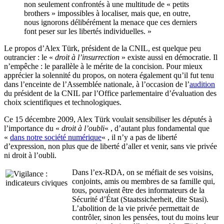
non seulement confrontés à une multitude de « petits
brothers » impossibles à localiser, mais que, en outre,
nous ignorons délibérément la menace que ces derniers
font peser sur les libertés individuelles. »
Le propos d’Alex Türk, président de la CNIL, est quelque peu
outrancier : le «
droit à l’insurrection
» existe aussi en démocratie. Il
n’empêche : le parallèle à le mérite de la concision. Pour mieux
apprécier la solennité du propos, on notera également qu’il fut tenu
dans l’enceinte de l’Assemblée nationale, à l’occasion de l’
audition
du président de la CNIL par l’Office parlementaire d’évaluation des
choix scientifiques et technologiques.
Ce 15 décembre 2009, Alex Türk voulait sensibiliser les députés à
l’importance du «
droit à l’oubli
« , d’autant plus fondamental que
«
dans notre société numérique
« , il n’y a pas de liberté
d’expression, non plus que de liberté d’aller et venir, sans vie privée
ni droit à l’oubli.
Dans l’ex-RDA, on se méfiait de ses voisins,
conjoints, amis ou membres de sa famille qui,
tous, pouvaient être des informateurs de la
Sécurité d’État (Staatssicherheit, dite Stasi).
L’abolition de la vie privée permettait de
contrôler, sinon les pensées, tout du moins leur