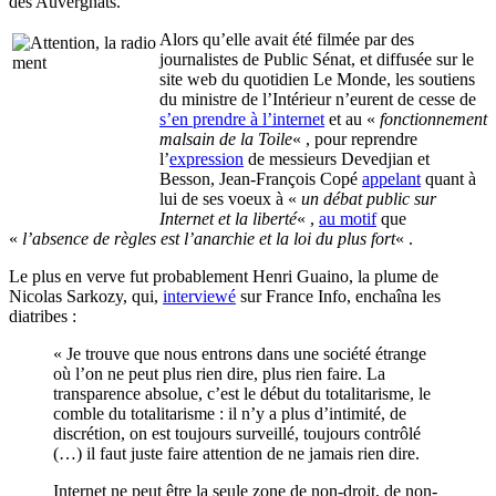
des Auvergnats.
Alors qu’elle avait été filmée par des
journalistes de Public Sénat, et diffusée sur le
site web du quotidien Le Monde, les soutiens
du ministre de l’Intérieur n’eurent de cesse de
s’en prendre à l’internet
et au «
fonctionnement
malsain de la Toile
« , pour reprendre
l’
expression
de messieurs Devedjian et
Besson, Jean-François Copé
appelant
quant à
lui de ses voeux à «
un débat public sur
Internet et la liberté
« ,
au motif
que
«
l’absence de règles est l’anarchie et la loi du plus fort
« .
Le plus en verve fut probablement Henri Guaino, la plume de
Nicolas Sarkozy, qui,
interviewé
sur France Info, enchaîna les
diatribes :
« Je trouve que nous entrons dans une société étrange
où l’on ne peut plus rien dire, plus rien faire. La
transparence absolue, c’est le début du totalitarisme, le
comble du totalitarisme : il n’y a plus d’intimité, de
discrétion, on est toujours surveillé, toujours contrôlé
(…) il faut juste faire attention de ne jamais rien dire.
Internet ne peut être la seule zone de non-droit, de non-