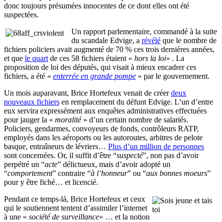
donc toujours présumées innocentes de ce dont elles ont été
suspectées.
Un rapport parlementaire, commandé à la suite
du scandale Edvige, a
révélé
que le nombre de
fichiers policiers avait augmenté de 70 % ces trois dernières années,
et que
le quart
de ces 58 fichiers étaient «
hors la loi
« . La
proposition de loi des députés, qui visait à mieux encadrer ces
fichiers, a été «
enterrée en grande pompe
» par le gouvernement.
Un mois auparavant, Brice Hortefeux venait de créer
deux
nouveaux fichiers
en remplacement du défunt Edvige. L’un d’entre
eux servira expressément aux enquêtes administratives effectuées
pour jauger la «
moralité
» d’un certain nombre de salariés.
Policiers, gendarmes, convoyeurs de fonds, contrôleurs RATP,
employés dans les aéroports ou les autoroutes, arbitres de pelote
basque, entraîneurs de lévriers…
Plus d’un million de personnes
sont concernées. Or, il suffit d’être “
suspecté
”, non pas d’avoir
perpétré un “
acte
” délictueux, mais d’avoir adopté un
“
comportement
” contraire “
à l’honneur
” ou “
aux bonnes moeurs
”
pour y être fiché… et licencié.
Pendant ce temps-là, Brice Hortefeux et ceux
qui le soutiennent tentent d’assimiler l’internet
à une «
société de surveillance
« … et la notion