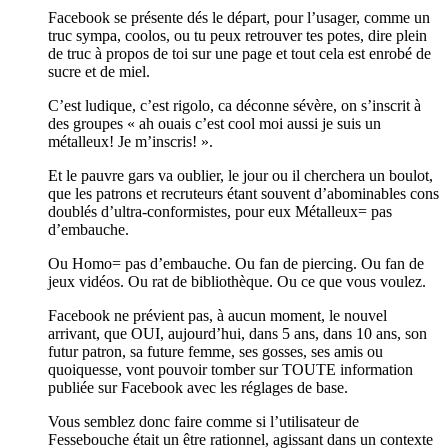
Facebook se présente dés le départ, pour l’usager, comme un
truc sympa, coolos, ou tu peux retrouver tes potes, dire plein
de truc à propos de toi sur une page et tout cela est enrobé de
sucre et de miel.
C’est ludique, c’est rigolo, ca déconne sévère, on s’inscrit à
des groupes « ah ouais c’est cool moi aussi je suis un
métalleux! Je m’inscris! ».
Et le pauvre gars va oublier, le jour ou il cherchera un boulot,
que les patrons et recruteurs étant souvent d’abominables cons
doublés d’ultra-conformistes, pour eux Métalleux= pas
d’embauche.
Ou Homo= pas d’embauche. Ou fan de piercing. Ou fan de
jeux vidéos. Ou rat de bibliothèque. Ou ce que vous voulez.
Facebook ne prévient pas, à aucun moment, le nouvel
arrivant, que OUI, aujourd’hui, dans 5 ans, dans 10 ans, son
futur patron, sa future femme, ses gosses, ses amis ou
quoiquesse, vont pouvoir tomber sur TOUTE information
publiée sur Facebook avec les réglages de base.
Vous semblez donc faire comme si l’utilisateur de
Fessebouche était un être rationnel, agissant dans un contexte