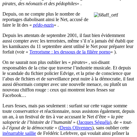
pirates, des néonazis et des pédophiles
« .
Depuis, on ne compte plus le nombre de
reportages diabolisant ainsi le Net, accusé de
faire le lit des «
pédo-nazis
« .
Depuis les attentats de septembre 2001, il faut bien évidemment
aussi compter avec les terroristes, même s’il n’a jamais été établi que
les kamikazes du 11 septembre aient utilisé le Net pour préparer leur
forfait (voir «
Terrorisme : les dessous de la filière porno
« ).
On ne saurait non plus oublier les «
pirates
« , soi-disant
responsables de la crise que traverse l’industrie musicale. Et depuis
le scandale du fichier policier Edvige, et la prise de conscience que
l’abus de fichiers et de surveillance peut nuire à la démocratie, il faut
aussi désormais compter avec une nouvelle menace, ou plutôt un
nouveau chiffon rouge : ceux qui montrent leurs fesses sur
Facebook…
Leurs fesses, mais pas seulement : surfant sur cette vague somme
toute conservatrice et réactionnaire, nous assistons également, depuis
un an, à un festival de tirs à vue accusant le Net d’être «
la pire
saloperie de l’histoire de l’humanité
» (
Jacques Séguéla
), de «
tout-
à-l’égout de la démocratie
» (
Denis Olivennes
), sans oublier cette
inénarrable saillie
de Frédéric Lefebvre, qui voulait ainsi prôner la