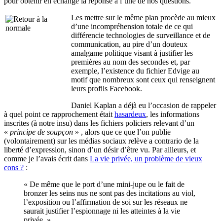
pour obtenir en échange la réponse à l’une de nos questions.
Les mettre sur le même plan procède au mieux
d’une incompréhension totale de ce qui
différencie technologies de surveillance et de
communication, au pire d’un douteux
amalgame politique visant à justifier les
premières au nom des secondes et, par
exemple, l’existence du fichier Edvige au
motif que nombreux sont ceux qui renseignent
leurs profils Facebook.
Daniel Kaplan a déjà eu l’occasion de rappeler
à quel point ce rapprochement était
hasardeux
, les informations
inscrites (à notre insu) dans les fichiers policiers relevant d’un
«
principe de soupçon
» , alors que ce que l’on publie
(volontairement) sur les médias sociaux relève a contrario de la
liberté d’expression, sinon d’un désir d’être vu. Par ailleurs, et
comme je l’avais écrit dans
La vie privée, un problème de vieux
cons ?
:
« De même que le port d’une mini-jupe ou le fait de
bronzer les seins nus ne sont pas des incitations au viol,
l’exposition ou l’affirmation de soi sur les réseaux ne
saurait justifier l’espionnage ni les atteintes à la vie
privée. »