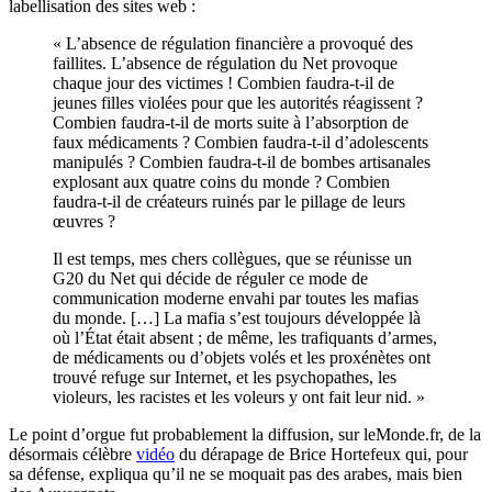
labellisation des sites web :
« L’absence de régulation financière a provoqué des
faillites. L’absence de régulation du Net provoque
chaque jour des victimes ! Combien faudra-t-il de
jeunes filles violées pour que les autorités réagissent ?
Combien faudra-t-il de morts suite à l’absorption de
faux médicaments ? Combien faudra-t-il d’adolescents
manipulés ? Combien faudra-t-il de bombes artisanales
explosant aux quatre coins du monde ? Combien
faudra-t-il de créateurs ruinés par le pillage de leurs
œuvres ?
Il est temps, mes chers collègues, que se réunisse un
G20 du Net qui décide de réguler ce mode de
communication moderne envahi par toutes les mafias
du monde. […] La mafia s’est toujours développée là
où l’État était absent ; de même, les trafiquants d’armes,
de médicaments ou d’objets volés et les proxénètes ont
trouvé refuge sur Internet, et les psychopathes, les
violeurs, les racistes et les voleurs y ont fait leur nid. »
Le point d’orgue fut probablement la diffusion, sur leMonde.fr, de la
désormais célèbre
vidéo
du dérapage de Brice Hortefeux qui, pour
sa défense, expliqua qu’il ne se moquait pas des arabes, mais bien