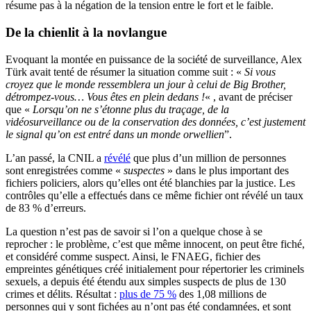
résume pas à la négation de la tension entre le fort et le faible.
De la chienlit à la novlangue
Evoquant la montée en puissance de la société de surveillance, Alex
Türk avait tenté de résumer la situation comme suit : «
Si vous
croyez que le monde ressemblera un jour à celui de Big Brother,
détrompez-vous… Vous êtes en plein dedans !
« , avant de préciser
que «
Lorsqu’on ne s’étonne plus du traçage, de la
vidéosurveillance ou de la conservation des données, c’est justement
le signal qu’on est entré dans un monde orwellien
”.
L’an passé, la CNIL a
révélé
que plus d’un million de personnes
sont enregistrées comme «
suspectes
» dans le plus important des
fichiers policiers, alors qu’elles ont été blanchies par la justice. Les
contrôles qu’elle a effectués dans ce même fichier ont révélé un taux
de 83 % d’erreurs.
La question n’est pas de savoir si l’on a quelque chose à se
reprocher : le problème, c’est que même innocent, on peut être fiché,
et considéré comme suspect. Ainsi, le FNAEG, fichier des
empreintes génétiques créé initialement pour répertorier les criminels
sexuels, a depuis été étendu aux simples suspects de plus de 130
crimes et délits. Résultat :
plus de 75 %
des 1,08 millions de
personnes qui y sont fichées au n’ont pas été condamnées, et sont