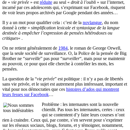
de «
vie privée
» est
réduite
au seul «
droit à l’oubli
» sur l’internet,
incarné par ces adolescents qui, s’exprimant sur Facebook, risquent
de voir leurs propos archivés par Google pendant des années…
Il y a un mot pour qualifier cela : c’est de la
novlangue
, du nom
donné à cette «
simplification lexicale et syntaxique de la langue
destinée à empêcher l’expression de pensées hétérodoxes ou
critiques
« .
On ne retient généralement de
1984
, le roman de George Orwell,
que la seule société de surveillance. O, la Police de la pensée de Big
Brother ne “
surveille
” pas pour “
surveiller
“, mais pour se maintenir
au pouvoir, ce pour quoi elle cherche à contrôler les mots, les
pensées.
La question de la “
vie privée
” est politique : il n’y a pas de libertés
sans vie privée, et le sujet est autrement plus intéressant, important et
vital pour nos démocraties que ces
histoires d’ados qui montrent
leurs fesses sur Facebook
…
Problème : les internautes sont la nouvelle
chienlit. Pas tous les internautes, certes : ceux
qui se contentent d’y faire leurs courses n’ont
rien à craindre. Ceux qui, par contre, s’en servent pour s’exprimer
sur les réseaux sociaux, blogs, forums, et y témoigner, notamment,