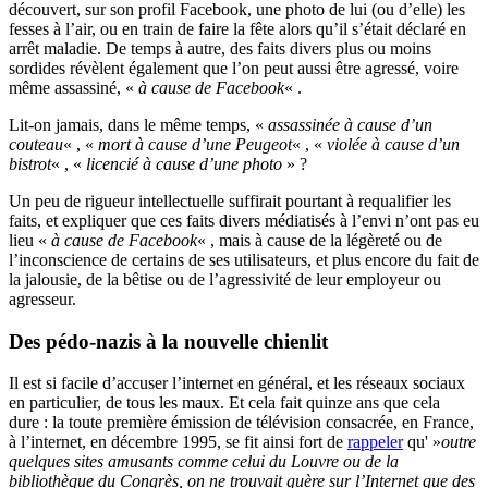
découvert, sur son profil Facebook, une photo de lui (ou d’elle) les
fesses à l’air, ou en train de faire la fête alors qu’il s’était déclaré en
arrêt maladie. De temps à autre, des faits divers plus ou moins
sordides révèlent également que l’on peut aussi être agressé, voire
même assassiné, «
à cause de Facebook
« .
Lit-on jamais, dans le même temps, «
assassinée à cause d’un
couteau
« , «
mort à cause d’une Peugeot
« , «
violée à cause d’un
bistrot
« , «
licencié à cause d’une photo
» ?
Un peu de rigueur intellectuelle suffirait pourtant à requalifier les
faits, et expliquer que ces faits divers médiatisés à l’envi n’ont pas eu
lieu «
à cause de Facebook
« , mais à cause de la légèreté ou de
l’inconscience de certains de ses utilisateurs, et plus encore du fait de
la jalousie, de la bêtise ou de l’agressivité de leur employeur ou
agresseur.
Des pédo-nazis à la nouvelle chienlit
Il est si facile d’accuser l’internet en général, et les réseaux sociaux
en particulier, de tous les maux. Et cela fait quinze ans que cela
dure : la toute première émission de télévision consacrée, en France,
à l’internet, en décembre 1995, se fit ainsi fort de
rappeler
qu' »
outre
quelques sites amusants comme celui du Louvre ou de la
bibliothèque du Congrès, on ne trouvait guère sur l’Internet que des