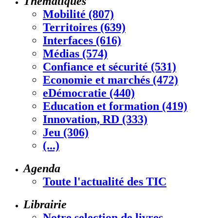
Thématiques
Mobilité (807)
Territoires (639)
Interfaces (616)
Médias (574)
Confiance et sécurité (531)
Economie et marchés (472)
eDémocratie (440)
Education et formation (419)
Innovation, RD (333)
Jeu (306)
(...)
Agenda
Toute l'actualité des TIC
Librairie
Notre selection de livres