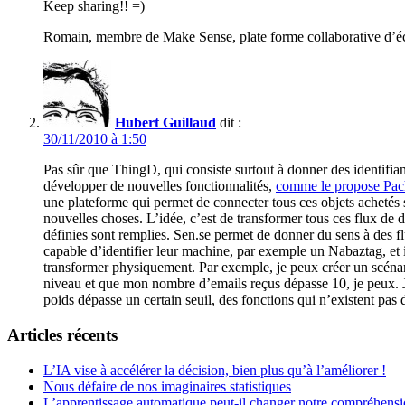
Keep sharing!! =)
Romain, membre de Make Sense, plate forme collaborative d’éc
Hubert Guillaud
dit :
30/11/2010 à 1:50
Pas sûr que ThingD, qui consiste surtout à donner des identifiant
développer de nouvelles fonctionnalités,
comme le propose Pa
une plateforme qui permet de connecter tous ces objets achetés s
nouvelles choses. L’idée, c’est de transformer tous ces flux de
définies sont remplies. Sen.se permet de donner du sens à des fl
capable d’identifier leur machine, par exemple un Nabaztag, et i
transformer physiquement. Par exemple, je peux créer un scénario
niveau et que mon nombre d’emails reçus dépasse 10, je peux. 
poids dépasse un certain seuil, des fonctions qui n’existent pas 
Articles récents
L’IA vise à accélérer la décision, bien plus qu’à l’améliorer !
Nous défaire de nos imaginaires statistiques
L’apprentissage automatique peut-il changer notre compréhens