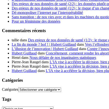
Des enjeux de nos données de santé (2/2) : les données plutôt q
Des enjeux de nos données de santé (1/2) : le risque d’un chan
Dé-monopoliser l’internet par l’interopérabilité
Sans transition : de nos vies avec et dans les machines du quoti
Pour un féminisme des données
Commentaires récents
tallie
dans
Des enjeux de nos données de santé (1/2) : le risque
La fin du monde ? bof ! | Hubert Guillaud
dans
Vers l’effondre
L’illusion de l’innovation | Hubert Guillaud
dans
Contre l’innov
Hubert Guillaud
dans
Concrètement, comment rendre les algorit
Henri
dans
Nous défaire de nos imaginaires statistiques
Pierre-Jean Raugel
dans
L’IA vise à accélérer la décision, bien 
Pierre-Jean Raugel
dans
L’IA vise à accélérer la décision, bien 
Hubert Guillaud
dans
L’IA vise à accélérer la décision, bien plu
Catégories
Catégories
Tags