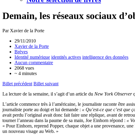
Demain, les réseaux sociaux d’o
Par Xavier de la Porte
29/11/2010
Xavier de la Porte
Brèves
Identité numérique
identités actives
intelligence des données
Aucun commentaire
2068 vues
~ 4 minutes
Billet précédent
Billet suivant
La lecture de la semaine, il s’agit d’un article du
New York Observer
q
L’article commence très à l’américaine, le journaliste raconte être as
journaliste porte au doigt et lui demande :
« Qu’est-ce que c’est que ç
avait perdu l’original avait donc fait faire une réplique, avant de retr
tourner l’anneau dans la paume de sa main, Joe Einhorn répond :
« Vo
« Pour Einhorn, reprend Popper, chaque objet a une provenance, une his
un nouveau visage au Web. »