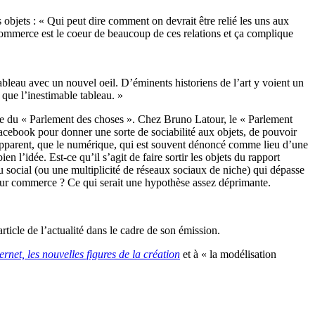
s objets : « Qui peut dire comment on devrait être relié les uns aux
 commerce est le coeur de beaucoup de ces relations et ça complique
tableau avec un nouvel oeil. D’éminents historiens de l’art y voient un
 que l’inestimable tableau. »
ue du « Parlement des choses ». Chez Bruno Latour, le « Parlement
 Facebook pour donner une sorte de sociabilité aux objets, de pouvoir
qu’apparent, que le numérique, qui est souvent dénoncé comme lieu d’une
en l’idée. Est-ce qu’il s’agit de faire sortir les objets du rapport
au social (ou une multiplicité de réseaux sociaux de niche) qui dépasse
leur commerce ? Ce qui serait une hypothèse assez déprimante.
ticle de l’actualité dans le cadre de son émission.
ternet, les nouvelles figures de la création
et à « la modélisation