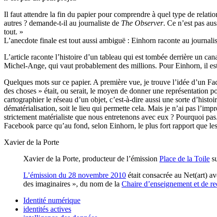
Il faut attendre la fin du papier pour comprendre à quel type de relatio
autres ? demande-t-il au journaliste de
The Observer
. Ce n’est pas au
tout. »
L’anecdote finale est tout aussi ambiguë : Einhorn raconte au journalis
L’article raconte l’histoire d’un tableau qui est tombée derrière un ca
Michel-Ange, qui vaut probablement des millions. Pour Einhorn, il est é
Quelques mots sur ce papier. A première vue, je trouve l’idée d’un F
des choses » était, ou serait, le moyen de donner une représentation po
cartographier le réseau d’un objet, c’est-à-dire aussi une sorte d’his
dématérialisation, soit le lieu qui permette cela. Mais je n’ai pas l’impr
strictement matérialiste que nous entretenons avec eux ? Pourquoi pas. 
Facebook parce qu’au fond, selon Einhorn, le plus fort rapport que le
Xavier de la Porte
Xavier de la Porte, producteur de l’émission
Place de la Toile
su
L’émission du 28 novembre 2010
était consacrée au Net(art) a
des imaginaires », du nom de la
Chaire d’enseignement et de r
Identité numérique
identités actives