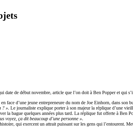
bjets
ui date de début novembre, article que l’on doit à Ben Popper et qui s’i
sis en face d’une jeune entrepreneure du nom de Joe Einhorn, dans son b
a ? »
. Le journaliste explique porter à son majeur la réplique d’une viei
ouver la bague quelques années plus tard. La réplique fut offerte à Ben Po
us voyez, ça dit beaucoup d’une personne »
.
toire, qui exercent un attrait puissant sur les gens qui l’entourent. Me