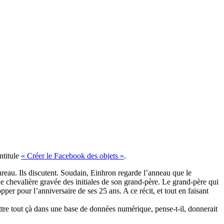
ntitule
« Créer le Facebook des objets »
.
ureau. Ils discutent. Soudain, Einhron regarde l’anneau que le
lle chevalière gravée des initiales de son grand-père. Le grand-père qui
pper pour l’anniversaire de ses 25 ans. A ce récit, et tout en faisant
ttre tout çà dans une base de données numérique, pense-t-il, donnerait