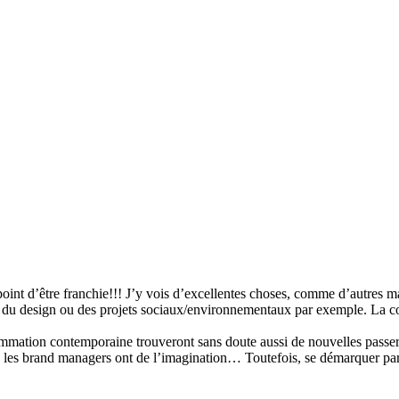
e point d’être franchie!!! J’y vois d’excellentes choses, comme d’autr
ur du design ou des projets sociaux/environnementaux par exemple. La c
mation contemporaine trouveront sans doute aussi de nouvelles passerel
s brand managers ont de l’imagination… Toutefois, se démarquer par la 