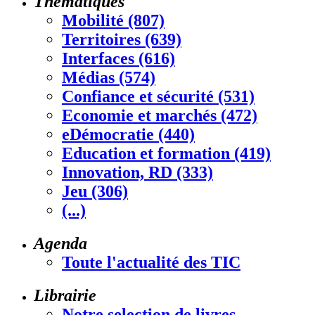
Thématiques
Mobilité (807)
Territoires (639)
Interfaces (616)
Médias (574)
Confiance et sécurité (531)
Economie et marchés (472)
eDémocratie (440)
Education et formation (419)
Innovation, RD (333)
Jeu (306)
(...)
Agenda
Toute l'actualité des TIC
Librairie
Notre selection de livres