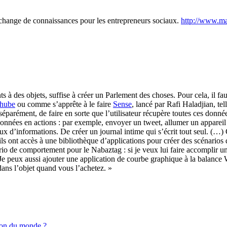
hange de connaissances pour les entrepreneurs sociaux.
http://www.ma
s à des objets, suffise à créer un Parlement des choses. Pour cela, il fau
chube
ou comme s’apprête à le faire
Sense
, lancé par Rafi Haladjian, tel
éparément, de faire en sorte que l’utilisateur récupère toutes ces donnée
 données en actions : par exemple, envoyer un tweet, allumer un appareil
ux d’informations. De créer un journal intime qui s’écrit tout seul. (…)
ls ont accès à une bibliothèque d’applications pour créer des scénarios 
 de comportement pour le Nabaztag : si je veux lui faire accomplir une a
Je peux aussi ajouter une application de courbe graphique à la balan
dans l’objet quand vous l’achetez. »
ion du monde ?