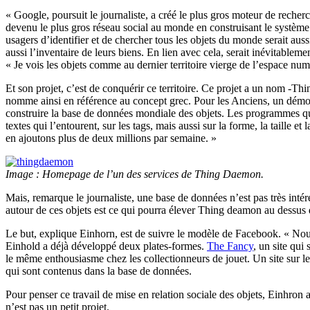
« Google, poursuit le journaliste, a créé le plus gros moteur de recher
devenu le plus gros réseau social au monde en construisant le système 
usagers d’identifier et de chercher tous les objets du monde serait aus
aussi l’inventaire de leurs biens. En lien avec cela, serait inévitableme
« Je vois les objets comme au dernier territoire vierge de l’espace nu
Et son projet, c’est de conquérir ce territoire. Ce projet a un nom -T
nomme ainsi en référence au concept grec. Pour les Anciens, un démon é
construire la base de données mondiale des objets. Les programmes qu’i
textes qui l’entourent, sur les tags, mais aussi sur la forme, la taill
en ajoutons plus de deux millions par semaine. »
Image : Homepage de l’un des services de Thing Daemon.
Mais, remarque le journaliste, une base de données n’est pas très intére
autour de ces objets est ce qui pourra élever Thing deamon au dessus d
Le but, explique Einhorn, est de suivre le modèle de Facebook. « Nou
Einhold a déjà développé deux plates-formes.
The Fancy
, un site qui
le même enthousiasme chez les collectionneurs de jouet. Un site sur le
qui sont contenus dans la base de données.
Pour penser ce travail de mise en relation sociale des objets, Einhron
n’est pas un petit projet.