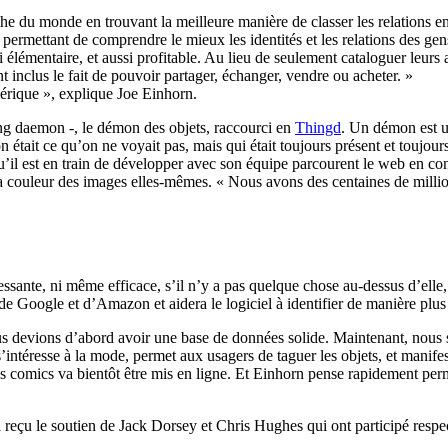
che du monde en trouvant la meilleure manière de classer les relations e
permettant de comprendre le mieux les identités et les relations des ge
si élémentaire, et aussi profitable. Au lieu de seulement cataloguer leu
nt inclus le fait de pouvoir partager, échanger, vendre ou acheter. »
mérique », explique Joe Einhorn.
hing daemon -, le démon des objets, raccourci en
Thingd
. Un démon est u
tait ce qu’on ne voyait pas, mais qui était toujours présent et toujour
l est en train de développer avec son équipe parcourent le web en conti
e et la couleur des images elles-mêmes. « Nous avons des centaines de mil
ssante, ni même efficace, s’il n’y a pas quelque chose au-dessus d’elle, e
e Google et d’Amazon et aidera le logiciel à identifier de manière plus 
s devions d’abord avoir une base de données solide. Maintenant, nous 
 s’intéresse à la mode, permet aux usagers de taguer les objets, et manife
s comics va bientôt être mis en ligne. Et Einhorn pense rapidement perme
 a reçu le soutien de Jack Dorsey et Chris Hughes qui ont participé resp