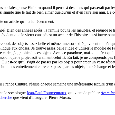
ns sociales pense Einhorn quand il pense à des liens qui passerait par le
ssi simple que le fait de bien aimer quelqu’un et d’en faire son ami. Le
te un article qu’il a lu récemment.
napé. Bien des années après, la famille bouge les meubles, et regarde le 
vident que le vieux canapé est un acteur de l’histoire aussi intéressant
acebook des objets assez belle et même, une sorte d’équivalent numériq
litique aux choses. Je trouve assez belle l’idée d’utiliser le modèle de
toire et de géographie de ces objets. Avec ce paradoxe, mais qui n’est 
ession que le projet soit vraiment celui-là. En fait, je ne comprends pas bi
Ou est-ce qu’il s’agit de passer par les objets pour créer un vaste rése
s hommes entretiennent entre eux passe par les objets, leur échange et 
r France Culture, réalise chaque semaine une intéressante lecture d’un ar
vec le sociologue
Jean-Paul Fourmentraux
, qui vient de publier
Art et in
echerche
que vient d’inaugurer Pierre Musso.