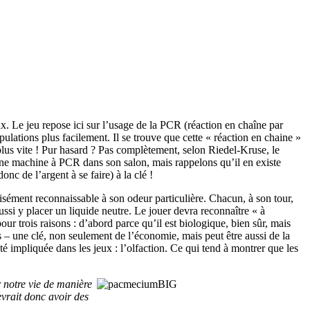
x. Le jeu repose ici sur l’usage de la PCR (réaction en chaîne par
lations plus facilement. Il se trouve que cette « réaction en chaine »
plus vite ! Pur hasard ? Pas complètement, selon Riedel-Kruse, le
une machine à PCR dans son salon, mais rappelons qu’il en existe
onc de l’argent à se faire) à la clé !
 aisément reconnaissable à son odeur particulière. Chacun, à son tour,
ussi y placer un liquide neutre. Le jouer devra reconnaître « à
pour trois raisons : d’abord parce qu’il est biologique, bien sûr, mais
s – une clé, non seulement de l’économie, mais peut être aussi de la
té impliquée dans les jeux : l’olfaction. Ce qui tend à montrer que les
r notre vie de manière
evrait donc avoir des