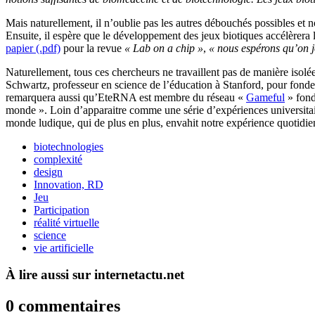
Mais naturellement, il n’oublie pas les autres débouchés possibles et
Ensuite, il espère que le développement des jeux biotiques accélèrera l
papier (.pdf)
pour la revue
« Lab on a chip »
,
« nous espérons qu’on j
Naturellement, tous ces chercheurs ne travaillent pas de manière isol
Schwartz, professeur en science de l’éducation à Stanford, pour fonde
remarquera aussi qu’EteRNA est membre du réseau «
Gameful
» fon
monde ». Loin d’apparaitre comme une série d’expériences universitair
monde ludique, qui de plus en plus, envahit notre expérience quotidie
biotechnologies
complexité
design
Innovation, RD
Jeu
Participation
réalité virtuelle
science
vie artificielle
À lire aussi sur internetactu.net
0 commentaires