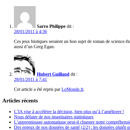
Sarro Philippe
dit :
28/01/2011 à 4:36
Ces jeux biotiques seraient un bon sujet de roman de science-
aussi d’un Greg Egan.
Hubert Guillaud
dit :
28/01/2011 à 7:41
Cet article a été repris par
LeMonde.fr
.
Articles récents
L’IA vise à accélérer la décision, bien plus qu’à l’améliorer !
Nous défaire de nos imaginaires statistiques
L’apprentissage automatique peut-il changer notre compréhens
Des enjeux de nos données de santé (2/2) : les données plutôt q