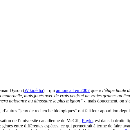
eeman Dyson (
Wikipédia
) – qui
annonçait en 2007
que
« l’étape finale 
a maternelle, mais joués avec de vrais oeufs et de vraies graines au li
onnera naissance au dinosaure le plus mignon”
-, mais doucement, on s’
), d’autres “jeux de recherche biologiques“ ont fait leur apparition depui
isation de l’université canadienne de McGill,
Phylo
, est dans la droite 
gènes entre différentes espèces, ce qui permettrait à terme de faire ava