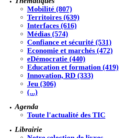
Thématiques
Mobilité (807)
Territoires (639)
Interfaces (616)
Médias (574)
Confiance et sécurité (531)
Economie et marchés (472)
eDémocratie (440)
Education et formation (419)
Innovation, RD (333)
Jeu (306)
(...)
Agenda
Toute l'actualité des TIC
Librairie
Notre selection de livres