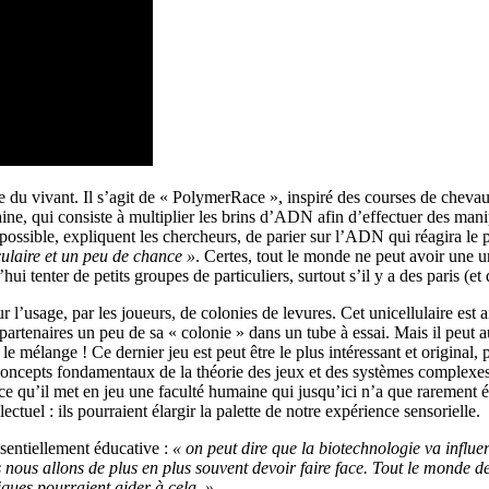
 du vivant. Il s’agit de « PolymerRace », inspiré des courses de chevau
, qui consiste à multiplier les brins d’ADN afin d’effectuer des manipu
ossible, expliquent les chercheurs, de parier sur l’ADN qui réagira le 
culaire et un peu de chance »
. Certes, tout le monde ne peut avoir une 
ui tenter de petits groupes de particuliers, surtout s’il y a des paris (et d
ur l’usage, par les joueurs, de colonies de levures. Cet unicellulaire est
partenaires un peu de sa « colonie » dans un tube à essai. Mais il peut a
le mélange ! Ce dernier jeu est peut être le plus intéressant et original, 
s concepts fondamentaux de la théorie des jeux et des systèmes complexe
rce qu’il met en jeu une faculté humaine qui jusqu’ici n’a que rarement é
ctuel : ils pourraient élargir la palette de notre expérience sensorielle.
ssentiellement éducative :
« on peut dire que la biotechnologie va influe
nous allons de plus en plus souvent devoir faire face. Tout le monde d
iques pourraient aider à cela. »