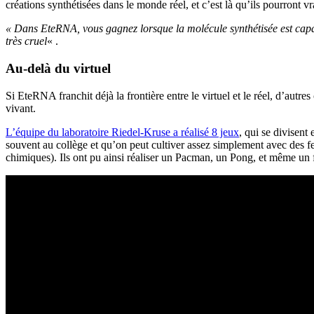
créations synthétisées dans le monde réel, et c’est là qu’ils pourront v
« Dans EteRNA, vous gagnez lorsque la molécule synthétisée est cap
très cruel
« .
Au-delà du virtuel
Si EteRNA franchit déjà la frontière entre le virtuel et le réel, d’autre
vivant.
L’équipe du laboratoire Riedel-Kruse a réalisé 8 jeux
, qui se divisent
souvent au collège et qu’on peut cultiver assez simplement avec des fe
chimiques). Ils ont pu ainsi réaliser un Pacman, un Pong, et même un