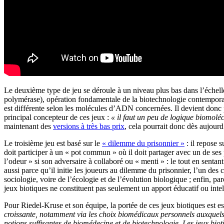
Le deuxième type de jeu se déroule à un niveau plus bas dans l’échelle
polymérase), opération fondamentale de la biotechnologie contemporaine
est différente selon les molécules d’ADN concernées. Il devient donc p
principal concepteur de ces jeux :
« il faut un peu de logique biomolé
maintenant des
versions à très bas prix
, cela pourrait donc dès aujourd’h
Le troisième jeu est basé sur le
« dilemme du prisonnier »
: il repose s
doit participer à un « pot commun » où il doit partager avec un de ses 
l’odeur » si son adversaire à collaboré ou « menti » : le tout en sentant 
aussi parce qu’il initie les joueurs au dilemme du prisonnier, l’un de
sociologie, voire de l’écologie et de l’évolution biologique ; enfin, pa
jeux biotiques ne constituent pas seulement un apport éducatif ou intelle
Pour Riedel-Kruse et son équipe, la portée de ces jeux biotiques est e
croissante, notamment via les choix biomédicaux personnels auxquels 
notions suffisantes de biomédecine et de biotechnologie. Les jeux biot