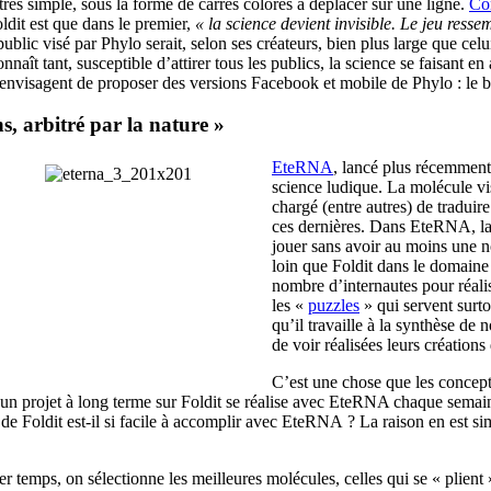
très simple, sous la forme de carrés colorés à déplacer sur une ligne.
Co
ldit est que dans le premier,
« la science devient invisible. Le jeu resse
e public visé par Phylo serait, selon ses créateurs, bien plus large que ce
aît tant, susceptible d’attirer tous les publics, la science se faisant e
ls envisagent de proposer des versions Facebook et mobile de Phylo : le b
s, arbitré par la nature »
EteRNA
, lancé plus récemment
science ludique. La molécule vis
chargé (entre autres) de traduir
ces dernières. Dans EteRNA, la 
jouer sans avoir au moins une 
loin que Foldit dans le domain
nombre d’internautes pour réalise
les «
puzzles
» qui servent surto
qu’il travaille à la synthèse d
de voir réalisées leurs créations
C’est une chose que les concept
it un projet à long terme sur Foldit se réalise avec EteRNA chaque semai
ines de Foldit est-il si facile à accomplir avec EteRNA ? La raison en est
temps, on sélectionne les meilleures molécules, celles qui se « plient »