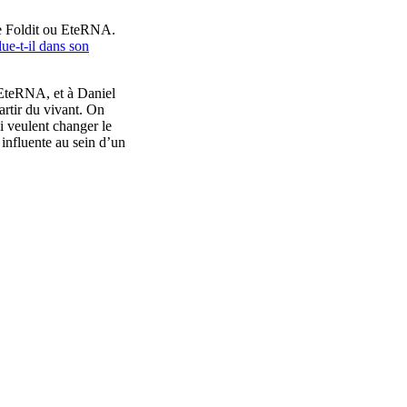
 de Foldit ou EteRNA.
ue-t-il dans son
d’EteRNA, et à Daniel
artir du vivant. On
ui veulent changer le
influente au sein d’un