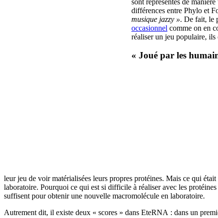
sont représentés de manière 
différences entre Phylo et Fo
musique jazzy »
. De fait, l
occasionnel
comme on en conn
réaliser un jeu populaire, i
« Joué par les humain
leur jeu de voir matérialisées leurs propres protéines. Mais ce qui éta
laboratoire. Pourquoi ce qui est si difficile à réaliser avec les proté
suffisent pour obtenir une nouvelle macromolécule en laboratoire.
Autrement dit, il existe deux « scores » dans EteRNA : dans un premier 