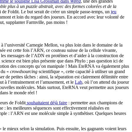
mme le souligne Lisa Grossman dans
Wired
, une des grandes
mble plus à un puzzle abstrait, avec des formes colorées et de la
lui de Foldit. Le but serait de créer un simple passe-temps, un
jeu
n amont et loin du regard des joueurs. En accord avec leur volonté de
ut, supplanter Farmville, pas moins !
 à l’université Carnegie Mellon, va plus loin dans le domaine de la
ée est cette fois l’ARN, ce couteau suisse de la cellule vivante,
e les messages de l’ADN en protéines et d’aider à la construction de
science est bien plus présente que dans Phylo ; pas question ici de
notion des concepts qu’on manipule ! Mais EteRNA va également plus
e du «
crowdsourcing
scientifique », cette capacité à utiliser un grand
r de petites tâches : ainsi, la séparation est clairement délimitée entre
ut à l’entrainement et l’amusement, et le
Lab
, où l’on attend du joueur
e nouvelles molécules. Mais surtout, EteRNA veut permettre aux joueurs
 dans le monde réel !
eurs de Foldit
souhaitaient déjà faire
: permettre aux champions de
ne : les meilleures séquences sont effectivement réalisées en
 simple : l’ARN est une molécule simple à synthétiser. Quelques heures
 le mieux selon la simulation. Puis ensuite, les gagnants voient leurs