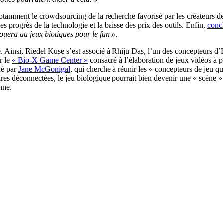
 notamment le crowdsourcing de la recherche favorisé par les créateurs
es progrès de la technologie et la baisse des prix des outils. Enfin,
concl
ouera au jeux biotiques pour le fun »
.
ée. Ainsi, Riedel Kuse s’est associé à Rhiju Das, l’un des concepteurs 
r le
« Bio-X Game Center »
consacré à l’élaboration de jeux vidéos à p
dé par
Jane McGonigal
, qui cherche à réunir les « concepteurs de jeu q
es déconnectées, le jeu biologique pourrait bien devenir une « scène » 
nne.