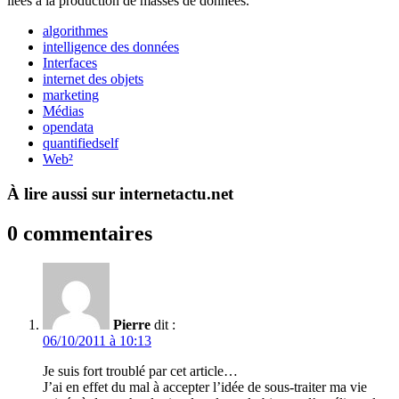
liées à la production de masses de données.
algorithmes
intelligence des données
Interfaces
internet des objets
marketing
Médias
opendata
quantifiedself
Web²
À lire aussi sur internetactu.net
0 commentaires
Pierre
dit :
06/10/2011 à 10:13
Je suis fort troublé par cet article…
J’ai en effet du mal à accepter l’idée de sous-traiter ma vie