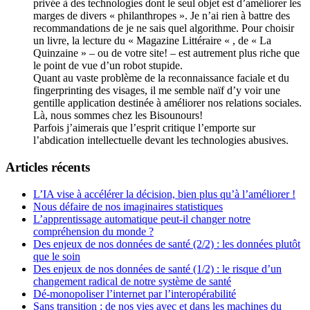
privée à des technologies dont le seul objet est d’améliorer les
marges de divers « philanthropes ». Je n’ai rien à battre des
recommandations de je ne sais quel algorithme. Pour choisir
un livre, la lecture du « Magazine Littéraire « , de « La
Quinzaine » – ou de votre site! – est autrement plus riche que
le point de vue d’un robot stupide.
Quant au vaste problème de la reconnaissance faciale et du
fingerprinting des visages, il me semble naïf d’y voir une
gentille application destinée à améliorer nos relations sociales.
Là, nous sommes chez les Bisounours!
Parfois j’aimerais que l’esprit critique l’emporte sur
l’abdication intellectuelle devant les technologies abusives.
Articles récents
L’IA vise à accélérer la décision, bien plus qu’à l’améliorer !
Nous défaire de nos imaginaires statistiques
L’apprentissage automatique peut-il changer notre
compréhension du monde ?
Des enjeux de nos données de santé (2/2) : les données plutôt
que le soin
Des enjeux de nos données de santé (1/2) : le risque d’un
changement radical de notre système de santé
Dé-monopoliser l’internet par l’interopérabilité
Sans transition : de nos vies avec et dans les machines du