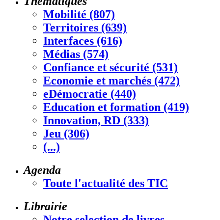
Thématiques
Mobilité (807)
Territoires (639)
Interfaces (616)
Médias (574)
Confiance et sécurité (531)
Economie et marchés (472)
eDémocratie (440)
Education et formation (419)
Innovation, RD (333)
Jeu (306)
(...)
Agenda
Toute l'actualité des TIC
Librairie
Notre selection de livres