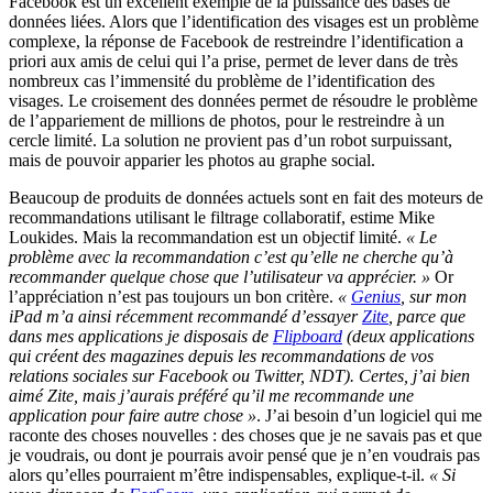
Facebook est un excellent exemple de la puissance des bases de
données liées. Alors que l’identification des visages est un problème
complexe, la réponse de Facebook de restreindre l’identification a
priori aux amis de celui qui l’a prise, permet de lever dans de très
nombreux cas l’immensité du problème de l’identification des
visages. Le croisement des données permet de résoudre le problème
de l’appariement de millions de photos, pour le restreindre à un
cercle limité. La solution ne provient pas d’un robot surpuissant,
mais de pouvoir apparier les photos au graphe social.
Beaucoup de produits de données actuels sont en fait des moteurs de
recommandations utilisant le filtrage collaboratif, estime Mike
Loukides. Mais la recommandation est un objectif limité.
« Le
problème avec la recommandation c’est qu’elle ne cherche qu’à
recommander quelque chose que l’utilisateur va apprécier. »
Or
l’appréciation n’est pas toujours un bon critère.
«
Genius
, sur mon
iPad m’a ainsi récemment recommandé d’essayer
Zite
, parce que
dans mes applications je disposais de
Flipboard
(deux applications
qui créent des magazines depuis les recommandations de vos
relations sociales sur Facebook ou Twitter, NDT). Certes, j’ai bien
aimé Zite, mais j’aurais préféré qu’il me recommande une
application pour faire autre chose »
. J’ai besoin d’un logiciel qui me
raconte des choses nouvelles : des choses que je ne savais pas et que
je voudrais, ou dont je pourrais avoir pensé que je n’en voudrais pas
alors qu’elles pourraient m’être indispensables, explique-t-il.
« Si