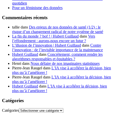
quotidien
Pour un féminisme des données
Commentaires récents
tallie
dans
Des enjeux de nos données de santé (1/2) : le
risque d’un changement radical de notre système de santé
La fin du monde ? bof ! | Hubert Guillaud
dans
Vers
l’effondrement : aurons-nous encore un futur ?
L’illusion de l’innovation | Hubert Guillaud
dans
Contre
l’innovation : de l’invisible importance de la maintenance
Hubert Guillaud
dans
Concrètement, comment rendre les
algorithmes responsables et équitables ?
Henri
dans
Nous défaire de nos imaginaires statistiques
Pierre-Jean Raugel
dans
L’IA vise à accélérer la décision, bien
plus qu’à l’améliorer !
Pierre-Jean Raugel
dans
L’IA vise à accélérer la décision, bien
plus qu’à l’améliorer !
Hubert Guillaud
dans
L’IA vise à accélérer la décision, bien
plus qu’à l’améliorer !
Catégories
Catégories