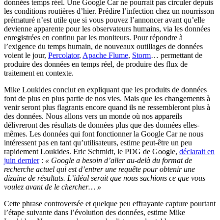
données temps réel. Une Google Car ne pourrait pas circuler depuis
les conditions routières d’hier. Prédire l’infection chez un nourrisson
prématuré n’est utile que si vous pouvez l’annoncer avant qu’elle
devienne apparente pour les observateurs humains, via les données
enregistrées en continu par les moniteurs. Pour répondre à
l’exigence du temps humain, de nouveaux outillages de données
voient le jour,
Percolator
,
Apache Flume
,
Storm
… permettant de
produire des données en temps réel, de produire des flux de
traitement en contexte.
Mike Loukides conclut en expliquant que les produits de données
font de plus en plus partie de nos vies. Mais que les changements à
venir seront plus flagrants encore quand ils ne ressembleront plus à
des données. Nous allons vers un monde où nos appareils
délivreront des résultats de données plus que des données elles-
mêmes. Les données qui font fonctionner la Google Car ne nous
intéressent pas en tant qu’utilisateurs, estime peut-être un peu
rapidement Loukides. Eric Schmidt, le PDG de Google,
déclarait en
juin dernier
:
« Google a besoin d’aller au-delà du format de
recherche actuel qui est d’entrer une requête pour obtenir une
dizaine de résultats. L’idéal serait que nous sachions ce que vous
voulez avant de le chercher… »
Cette phrase controversée et quelque peu effrayante capture pourtant
l’étape suivante dans l’évolution des données, estime Mike