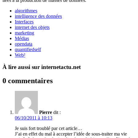
liées à la production de masses de données.
algorithmes
intelligence des données
Interfaces
internet des objets
marketing
Médias
opendata
quantifiedself
Web²
À lire aussi sur internetactu.net
0 commentaires
Pierre
dit :
06/10/2011 à 10:13
Je suis fort troublé par cet article…
J’ai en effet du mal à accepter l’idée de sous-traiter ma vie