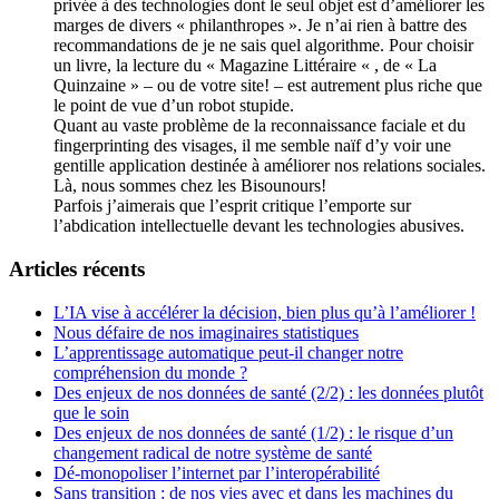
privée à des technologies dont le seul objet est d’améliorer les
marges de divers « philanthropes ». Je n’ai rien à battre des
recommandations de je ne sais quel algorithme. Pour choisir
un livre, la lecture du « Magazine Littéraire « , de « La
Quinzaine » – ou de votre site! – est autrement plus riche que
le point de vue d’un robot stupide.
Quant au vaste problème de la reconnaissance faciale et du
fingerprinting des visages, il me semble naïf d’y voir une
gentille application destinée à améliorer nos relations sociales.
Là, nous sommes chez les Bisounours!
Parfois j’aimerais que l’esprit critique l’emporte sur
l’abdication intellectuelle devant les technologies abusives.
Articles récents
L’IA vise à accélérer la décision, bien plus qu’à l’améliorer !
Nous défaire de nos imaginaires statistiques
L’apprentissage automatique peut-il changer notre
compréhension du monde ?
Des enjeux de nos données de santé (2/2) : les données plutôt
que le soin
Des enjeux de nos données de santé (1/2) : le risque d’un
changement radical de notre système de santé
Dé-monopoliser l’internet par l’interopérabilité
Sans transition : de nos vies avec et dans les machines du