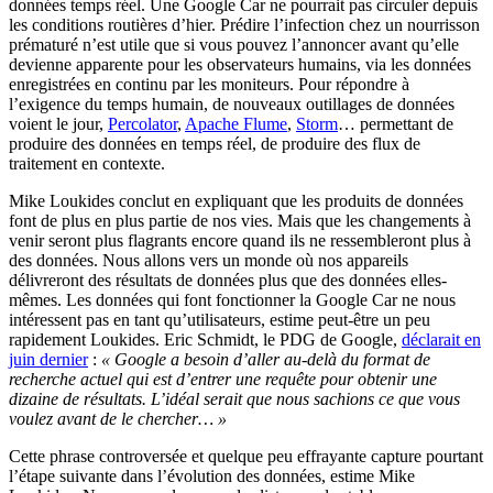
données temps réel. Une Google Car ne pourrait pas circuler depuis
les conditions routières d’hier. Prédire l’infection chez un nourrisson
prématuré n’est utile que si vous pouvez l’annoncer avant qu’elle
devienne apparente pour les observateurs humains, via les données
enregistrées en continu par les moniteurs. Pour répondre à
l’exigence du temps humain, de nouveaux outillages de données
voient le jour,
Percolator
,
Apache Flume
,
Storm
… permettant de
produire des données en temps réel, de produire des flux de
traitement en contexte.
Mike Loukides conclut en expliquant que les produits de données
font de plus en plus partie de nos vies. Mais que les changements à
venir seront plus flagrants encore quand ils ne ressembleront plus à
des données. Nous allons vers un monde où nos appareils
délivreront des résultats de données plus que des données elles-
mêmes. Les données qui font fonctionner la Google Car ne nous
intéressent pas en tant qu’utilisateurs, estime peut-être un peu
rapidement Loukides. Eric Schmidt, le PDG de Google,
déclarait en
juin dernier
:
« Google a besoin d’aller au-delà du format de
recherche actuel qui est d’entrer une requête pour obtenir une
dizaine de résultats. L’idéal serait que nous sachions ce que vous
voulez avant de le chercher… »
Cette phrase controversée et quelque peu effrayante capture pourtant
l’étape suivante dans l’évolution des données, estime Mike