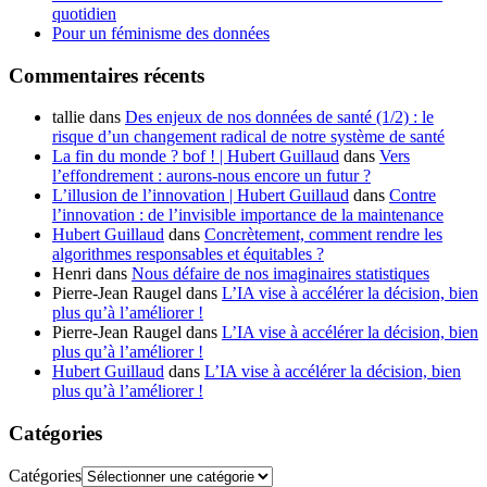
quotidien
Pour un féminisme des données
Commentaires récents
tallie
dans
Des enjeux de nos données de santé (1/2) : le
risque d’un changement radical de notre système de santé
La fin du monde ? bof ! | Hubert Guillaud
dans
Vers
l’effondrement : aurons-nous encore un futur ?
L’illusion de l’innovation | Hubert Guillaud
dans
Contre
l’innovation : de l’invisible importance de la maintenance
Hubert Guillaud
dans
Concrètement, comment rendre les
algorithmes responsables et équitables ?
Henri
dans
Nous défaire de nos imaginaires statistiques
Pierre-Jean Raugel
dans
L’IA vise à accélérer la décision, bien
plus qu’à l’améliorer !
Pierre-Jean Raugel
dans
L’IA vise à accélérer la décision, bien
plus qu’à l’améliorer !
Hubert Guillaud
dans
L’IA vise à accélérer la décision, bien
plus qu’à l’améliorer !
Catégories
Catégories