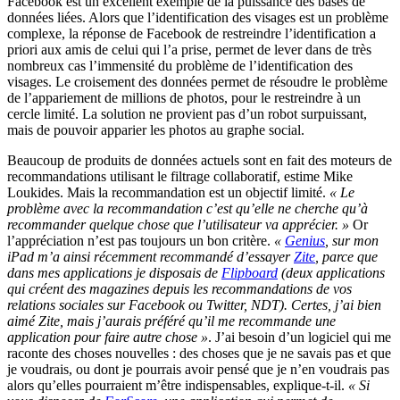
Facebook est un excellent exemple de la puissance des bases de
données liées. Alors que l’identification des visages est un problème
complexe, la réponse de Facebook de restreindre l’identification a
priori aux amis de celui qui l’a prise, permet de lever dans de très
nombreux cas l’immensité du problème de l’identification des
visages. Le croisement des données permet de résoudre le problème
de l’appariement de millions de photos, pour le restreindre à un
cercle limité. La solution ne provient pas d’un robot surpuissant,
mais de pouvoir apparier les photos au graphe social.
Beaucoup de produits de données actuels sont en fait des moteurs de
recommandations utilisant le filtrage collaboratif, estime Mike
Loukides. Mais la recommandation est un objectif limité.
« Le
problème avec la recommandation c’est qu’elle ne cherche qu’à
recommander quelque chose que l’utilisateur va apprécier. »
Or
l’appréciation n’est pas toujours un bon critère.
«
Genius
, sur mon
iPad m’a ainsi récemment recommandé d’essayer
Zite
, parce que
dans mes applications je disposais de
Flipboard
(deux applications
qui créent des magazines depuis les recommandations de vos
relations sociales sur Facebook ou Twitter, NDT). Certes, j’ai bien
aimé Zite, mais j’aurais préféré qu’il me recommande une
application pour faire autre chose »
. J’ai besoin d’un logiciel qui me
raconte des choses nouvelles : des choses que je ne savais pas et que
je voudrais, ou dont je pourrais avoir pensé que je n’en voudrais pas
alors qu’elles pourraient m’être indispensables, explique-t-il.
« Si