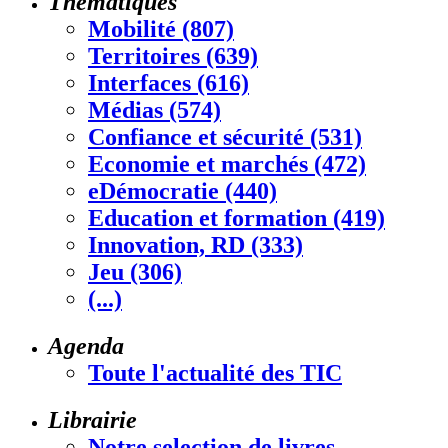
Thématiques
Mobilité (807)
Territoires (639)
Interfaces (616)
Médias (574)
Confiance et sécurité (531)
Economie et marchés (472)
eDémocratie (440)
Education et formation (419)
Innovation, RD (333)
Jeu (306)
(...)
Agenda
Toute l'actualité des TIC
Librairie
Notre selection de livres