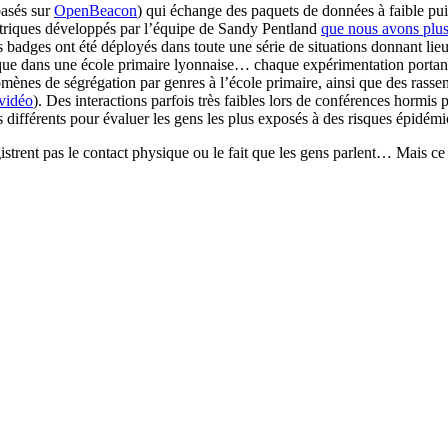
basés sur
OpenBeacon
) qui échange des paquets de données à faible pu
triques développés par l’équipe de Sandy Pentland
que nous avons plus
badges ont été déployés dans toute une série de situations donnant lieux 
 que dans une école primaire lyonnaise… chaque expérimentation portan
ènes de ségrégation par genres à l’école primaire, ainsi que des rassem
vidéo
). Des interactions parfois très faibles lors de conférences hormis
s différents pour évaluer les gens les plus exposés à des risques épidém
gistrent pas le contact physique ou le fait que les gens parlent… Mais ce 