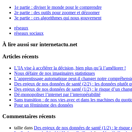
1e partie : diviser le monde pour le comprendre
2e partie : des outils pour zoomer et dézoomer
3e partie : ces algorithmes qui nous gouvernent
réseaux
réseaux sociaux
À lire aussi sur internetactu.net
Articles récents
L’IA vise à accélérer la décision, bien plus qu’à l’améliorer !
Nous défaire de nos imaginaires statistiques
L’apprentissage automatique peut-il changer notre compréhens
Des enjeux de nos données de santé (2/2) : les données plutôt q
Des enjeux de nos données de santé (1/2) : le risque d’un chan
Dé-monopoliser l’internet par l’interopérabilité
Sans transition : de nos vies avec et dans les machines du quoti
Pour un féminisme des données
Commentaires récents
tallie
dans
Des enjeux de nos données de santé (1/2) : le risque