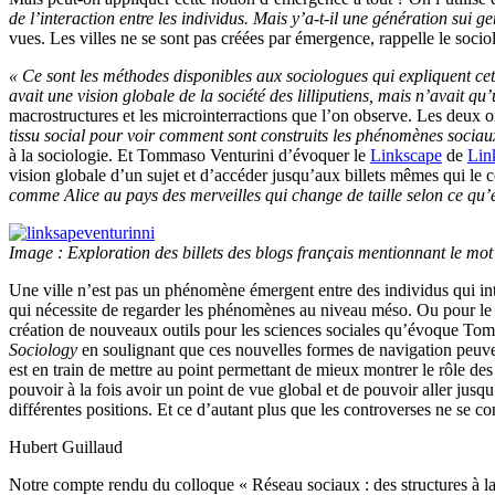
de l’interaction entre les individus. Mais y’a-t-il une génération
sui ge
vues. Les villes ne se sont pas créées par émergence, rappelle le socio
« Ce sont les méthodes disponibles aux sociologues qui expliquent cett
avait une vision globale de la société des lilliputiens, mais n’avait q
macrostructures et les microinterractions que l’on observe. Les deux on
tissu social pour voir comment sont construits les phénomènes sociau
à la sociologie. Et Tommaso Venturini d’évoquer le
Linkscape
de
Lin
vision globale d’un sujet et d’accéder jusqu’aux billets mêmes qui le c
comme Alice au pays des merveilles qui change de taille selon ce qu’el
Image : Exploration des billets des blogs français mentionnant le mo
Une ville n’est pas un phénomène émergent entre des individus qui intera
qui nécessite de regarder les phénomènes au niveau méso. Ou pour le d
création de nouveaux outils pour les sciences sociales qu’évoque T
Sociology
en soulignant que ces nouvelles formes de navigation peuve
est en train de mettre au point permettant de mieux montrer le rôle des
pouvoir à la fois avoir un point de vue global et de pouvoir aller jusq
différentes positions. Et ce d’autant plus que les controverses ne se
Hubert Guillaud
Notre compte rendu du colloque « Réseau sociaux : des structures à la 