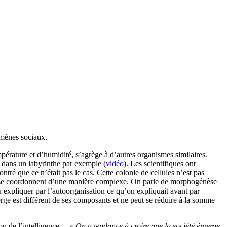
omènes sociaux.
érature et d’humidité, s’agrège à d’autres organismes similaires.
e dans un labyrinthe par exemple (
vidéo
). Les scientifiques ont
ntré que ce n’était pas le cas. Cette colonie de cellules n’est pas
t et se coordonnent d’une manière complexe. On parle de morphogénèse
 expliquer par l’autoorganisation ce qu’on expliquait avant par
erge est différent de ses composants et ne peut se réduire à la somme
e ou de l’intelligence…
« On a tendance à croire que la société émerge