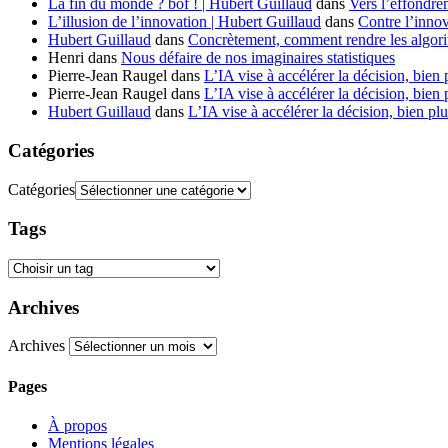
La fin du monde ? bof ! | Hubert Guillaud
dans
Vers l’effondre
L’illusion de l’innovation | Hubert Guillaud
dans
Contre l’innov
Hubert Guillaud
dans
Concrètement, comment rendre les algorit
Henri
dans
Nous défaire de nos imaginaires statistiques
Pierre-Jean Raugel
dans
L’IA vise à accélérer la décision, bien 
Pierre-Jean Raugel
dans
L’IA vise à accélérer la décision, bien 
Hubert Guillaud
dans
L’IA vise à accélérer la décision, bien plu
Catégories
Catégories
Tags
Archives
Archives
Pages
À propos
Mentions légales