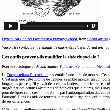
Dynamical Contact Patterns in a Primary School.
from
SocioPatterns
Vidéo : les contacts entre enfants de différentes classes durant une jou
Les outils peuvent-ils modifier la théorie sociale ?
Pour le sociologue en
Media Studies
Tommaso Venturini
, du
Medialab
Le
Dictyostelium Discoideum
ressemble à une sorte de mousse. Cet en
C’est ainsi que cette colonie de cellules a semblé montrer un comportem
longtemps pensé qu’il y avait des cellules leaders pour orienter ces col
dirigée par des cellules ayant plus de pouvoirs que d’autres, mais un
pour désigner cette création de forme par l’autoorganisation des cellu
l’autorité. Dans les nids de fourmis, la reine ne dirige rien, cela n’e
de ses différences.
Mais peut-on appliquer cette notion d’émergence à tout ? On l’utilise 