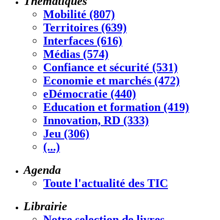
Thématiques
Mobilité (807)
Territoires (639)
Interfaces (616)
Médias (574)
Confiance et sécurité (531)
Economie et marchés (472)
eDémocratie (440)
Education et formation (419)
Innovation, RD (333)
Jeu (306)
(...)
Agenda
Toute l'actualité des TIC
Librairie
Notre selection de livres