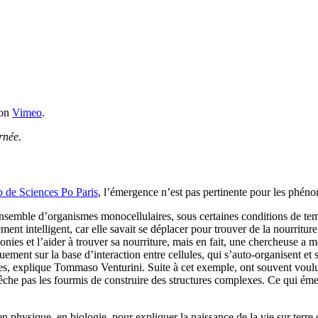
on
Vimeo
.
rnée.
 de Sciences Po Paris
, l’émergence n’est pas pertinente pour les phén
semble d’organismes monocellulaires, sous certaines conditions de temp
ent intelligent, car elle savait se déplacer pour trouver de la nourritur
onies et l’aider à trouver sa nourriture, mais en fait, une chercheuse a mo
iquement sur la base d’interaction entre cellules, qui s’auto-organisen
les, explique Tommaso Venturini. Suite à cet exemple, ont souvent voulu
mpêche pas les fourmis de construire des structures complexes. Ce qui ém
en physique, en biologie, pour expliquer la naissance de la vie sur terr