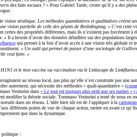
neris
des faits sociaux ? » Pour Gabriel Tarde, croire qu’il y a des phé
logue.
e vision strabique. Les méthodes quantitatives et qualitatives créent un
u’une vision partielle de celle des géants de Brobdingnag. »
C’est cette vi
t certes des propriétés différentes, mais ils n’existent pas forcément à 
x. »
Il a besoin d’avoir des données détaillées sur des populations lar
kfluence
qui permet à la fois d’avoir accès à une vision très globale et t
onstituent.
« Un outil qui permet de passer d’une sociologie de Gulliver 
le veut faire. »
t H1N1 et le mot vaccine ou vaccination via le Linkscape de Linkfluence
giraient au niveau local, pas plus qu’elle n’est construite pas une autor
ire autrement, qui nécessite des méthodes « quali-quantitative » (
comme
ommaso Venturini dans
« Le tout est toujours plus petit que ses parties » (
nt modifier la théorie sociale. Tommaso Venturini a tenté de nous en m
 noeuds dans un réseau. L’idée bien sûr est de l’appliquer à la
cartograp
u’aux différents points de vue de chaque acteur, mettre en avant ce qu’il
 comprennent que dans la dynamique.
politique :