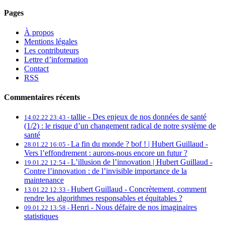
Pages
À propos
Mentions légales
Les contributeurs
Lettre d’information
Contact
RSS
Commentaires récents
tallie -
Des enjeux de nos données de santé
14.02.22 23:43 -
(1/2) : le risque d’un changement radical de notre système de
santé
La fin du monde ? bof ! | Hubert Guillaud -
28.01.22 16:05 -
Vers l’effondrement : aurons-nous encore un futur ?
L’illusion de l’innovation | Hubert Guillaud -
19.01.22 12:54 -
Contre l’innovation : de l’invisible importance de la
maintenance
Hubert Guillaud -
Concrètement, comment
13.01.22 12:33 -
rendre les algorithmes responsables et équitables ?
Henri -
Nous défaire de nos imaginaires
09.01.22 13:58 -
statistiques