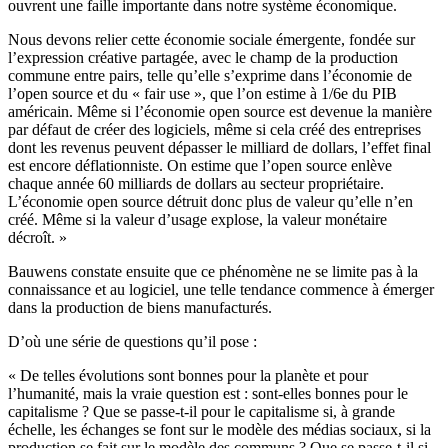
ouvrent une faille importante dans notre système économique.
Nous devons relier cette économie sociale émergente, fondée sur
l’expression créative partagée, avec le champ de la production
commune entre pairs, telle qu’elle s’exprime dans l’économie de
l’open source et du « fair use », que l’on estime à 1/6e du PIB
américain. Même si l’économie open source est devenue la manière
par défaut de créer des logiciels, même si cela créé des entreprises
dont les revenus peuvent dépasser le milliard de dollars, l’effet final
est encore déflationniste. On estime que l’open source enlève
chaque année 60 milliards de dollars au secteur propriétaire.
L’économie open source détruit donc plus de valeur qu’elle n’en
créé. Même si la valeur d’usage explose, la valeur monétaire
décroît. »
Bauwens constate ensuite que ce phénomène ne se limite pas à la
connaissance et au logiciel, une telle tendance commence à émerger
dans la production de biens manufacturés.
D’où une série de questions qu’il pose :
« De telles évolutions sont bonnes pour la planète et pour
l’humanité, mais la vraie question est : sont-elles bonnes pour le
capitalisme ? Que se passe-t-il pour le capitalisme si, à grande
échelle, les échanges se font sur le modèle des médias sociaux, si la
production se fait sur le modèle des communs ? Que se passe-t-il si