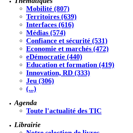
Thématiques
Mobilité (807)
Territoires (639)
Interfaces (616)
Médias (574)
Confiance et sécurité (531)
Economie et marchés (472)
eDémocratie (440)
Education et formation (419)
Innovation, RD (333)
Jeu (306)
(...)
Agenda
Toute l'actualité des TIC
Librairie
Notre selection de livres