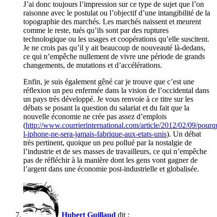
J’ai donc toujours l’impression sur ce type de sujet que l’on
raisonne avec le postulat ou l’objectif d’une intangibilité de la
topographie des marchés. Les marchés naissent et meurent
comme le reste, tués qu’ils sont par des ruptures
technologique ou les usages et coopérations qu’elle suscitent.
Je ne crois pas qu’il y ait beaucoup de nouveauté là-dedans,
ce qui n’empêche nullement de vivre une période de grands
changements, de mutations et d’accélérations.
Enfin, je suis également gêné car je trouve que c’est une
réflexion un peu enfermée dans la vision de l’occidental dans
un pays très développé. Je vous renvoie à ce titre sur les
débats se posant la question du salariat et du fait que la
nouvelle économie ne crée pas assez d’emplois
(
http://www.courrierinternational.com/article/2012/02/09/pourq
l-iphone-ne-sera-jamais-fabrique-aux-etats-unis
). Un débat
très pertinent, quoique un peu pollué par la nostalgie de
l’industrie et de ses masses de travailleurs, ce qui n’empêche
pas de réfléchir à la manière dont les gens vont gagner de
l’argent dans une économie post-industrielle et globalisée.
Hubert Guillaud
dit :