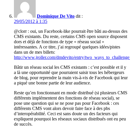
Dominique De Vito
dit :
29/05/2012 à 1:35
@clorr : oui, un Facebook-like pourrait être bâti au-dessus des
CMS existants. Du reste, certains CMS open source disposent
dors et déjà de fonctions de type « réseau social »
intéressantes. A ce titre, j’ai regroupé quelques idées/pistes
dans un de mes billets:
http://www.jroller.com/dmdevito/entry/two_ways_to_challenge
Bâtir un réseau social les CMS existants : c’est possible et il y
a là une opportunité que pourraient saisir tous les hébergeurs
de blog, pour reprendre la main vis-à-vis de Facebook qui leur
a piqué une bonne partie de leur audience.
Reste qu’en fonctionnant en mode distribué (si plusieurs CMS
différents implémentent des fonctions de réseau social), se
pose une question qui se ne pose pas pour Facebook : ces
différents CMS vont alors devoir faire face à des pbs
d’interopérabilité. Ceci est sans doute un des facteurs qui
expliquent pourquoi les réseaux sociaux distribués ont eu peu
de succès.