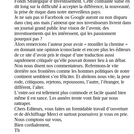
Fonds Stratégique d’Investissement. Cette contrainte subie en
dit long sur la difficulté à accepter la différence, la nouveauté,
la prise de risque dans notre merveilleux pays.
Je ne sais pas si Facebook ou Google auront ou non disparu
dans cinq ans mais j’aimerai que nos investisseurs livrent dans
un journal grand public leur vision de l’avenir, des
investissements qui les intéressent, qui les passionnent
pourquoi pas ?
Alors remercions l’auteur pour avoir « mouiller la chemise »
en donnant une opinion iconoclaste et encore plus les éditeurs
de ce site d’avoir pris le risque d’une traduction aussi
rapidement critiquée qu’elle pouvait donner lieu à un débat.
Non nous disent nos commentateurs. Refermons-le vite
derrière nos frontières comme les hommes politiques de notre
continent semblent s’en féliciter. Et abritons nous vite, la peur
rode, critiquons, rejetons, repoussons, l’autre, l’étranger, le
différent, l’alter.
L’entre-soi est tellement plus commode et facile quand bien
même il est rance. Les années trente vont finir par nous
rattraper.
Chers Editeurs, vous faites un formidable travail d’ouverture
et de déchiffrage Merci et surtout poursuivez je vous en prie.
Nous comptons sur vous,
Bien cordialement,
Th