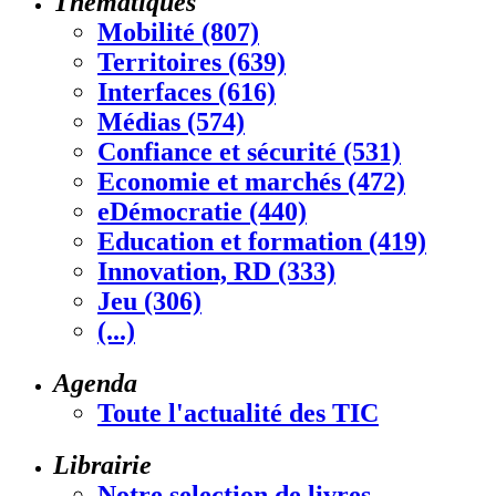
Thématiques
Mobilité (807)
Territoires (639)
Interfaces (616)
Médias (574)
Confiance et sécurité (531)
Economie et marchés (472)
eDémocratie (440)
Education et formation (419)
Innovation, RD (333)
Jeu (306)
(...)
Agenda
Toute l'actualité des TIC
Librairie
Notre selection de livres