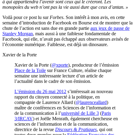
à qui appartiendra l’avenir sont ceux qui le créeront. Les
monopoles du web n’ont pas la vie aussi dure que ceux d’antan. »
Voilà pour ce post lu sur
Forbes
. Son intérêt à mon avis, en cette
semaine d’introduction de Facebook en Bourse est de montrer que la
chute de l’action est sans due en grande partie
aux jeux de passe de
Stanley Morgan
, mais aussi à une faiblesse fondamentale de
Facebook, qui elle, n’avait pas échappé aux observateurs avisés de
l’économie numérique. Faiblesse, est déjà un dinosaure.
Xavier de la Porte
Xavier de la Porte (
@xporte
), producteur de l’émission
Place de la Toile
sur France Culture, réalise chaque
semaine une intéressante lecture d’un article de
l’actualité dans le cadre de son émission.
L’émission du 26 mai 2012
s’intéressait au nouveau
rapport du citoyen connecté à la politique, en
compagnie de Laurence Allard (
@laurenceallard
)
maître de conférences en Sciences de l’information et
de la communication à l’
université de Lille 3
(
Paris
3/IRCAV
) et Joëlle Menrath, également chercheuse en
sciences de l’information et de la communication,
directrice de la revue
Discours & Pratiques
, qui ont
toutes deux menées pour la
Fédération Française des