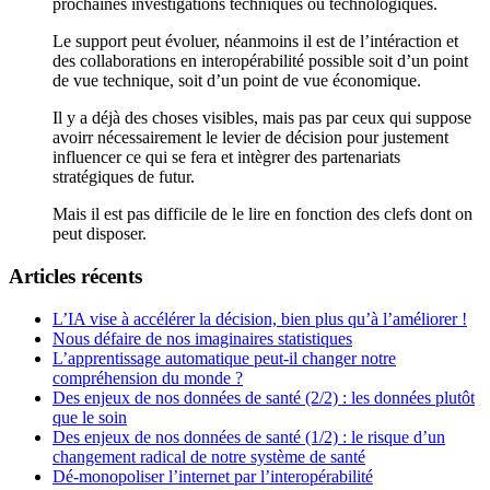
prochaines investigations techniques ou technologiques.
Le support peut évoluer, néanmoins il est de l’intéraction et
des collaborations en interopérabilité possible soit d’un point
de vue technique, soit d’un point de vue économique.
Il y a déjà des choses visibles, mais pas par ceux qui suppose
avoirr nécessairement le levier de décision pour justement
influencer ce qui se fera et intègrer des partenariats
stratégiques de futur.
Mais il est pas difficile de le lire en fonction des clefs dont on
peut disposer.
Articles récents
L’IA vise à accélérer la décision, bien plus qu’à l’améliorer !
Nous défaire de nos imaginaires statistiques
L’apprentissage automatique peut-il changer notre
compréhension du monde ?
Des enjeux de nos données de santé (2/2) : les données plutôt
que le soin
Des enjeux de nos données de santé (1/2) : le risque d’un
changement radical de notre système de santé
Dé-monopoliser l’internet par l’interopérabilité