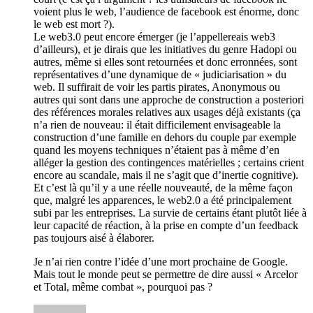
voient plus le web, l’audience de facebook est énorme, donc
le web est mort ?).
Le web3.0 peut encore émerger (je l’appellereais web3
d’ailleurs), et je dirais que les initiatives du genre Hadopi ou
autres, même si elles sont retournées et donc erronnées, sont
représentatives d’une dynamique de « judiciarisation » du
web. Il suffirait de voir les partis pirates, Anonymous ou
autres qui sont dans une approche de construction a posteriori
des références morales relatives aux usages déjà existants (ça
n’a rien de nouveau: il était difficilement envisageable la
construction d’une famille en dehors du couple par exemple
quand les moyens techniques n’étaient pas à même d’en
alléger la gestion des contingences matérielles ; certains crient
encore au scandale, mais il ne s’agit que d’inertie cognitive).
Et c’est là qu’il y a une réelle nouveauté, de la même façon
que, malgré les apparences, le web2.0 a été principalement
subi par les entreprises. La survie de certains étant plutôt liée à
leur capacité de réaction, à la prise en compte d’un feedback
pas toujours aisé à élaborer.
Je n’ai rien contre l’idée d’une mort prochaine de Google.
Mais tout le monde peut se permettre de dire aussi « Arcelor
et Total, même combat », pourquoi pas ?