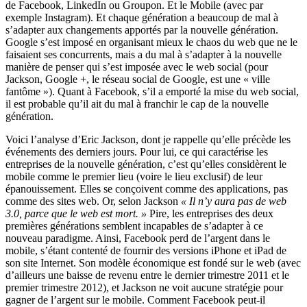
de Facebook, LinkedIn ou Groupon. Et le Mobile (avec par
exemple Instagram). Et chaque génération a beaucoup de mal à
s’adapter aux changements apportés par la nouvelle génération.
Google s’est imposé en organisant mieux le chaos du web que ne le
faisaient ses concurrents, mais a du mal à s’adapter à la nouvelle
manière de penser qui s’est imposée avec le web social (pour
Jackson, Google +, le réseau social de Google, est une « ville
fantôme »). Quant à Facebook, s’il a emporté la mise du web social,
il est probable qu’il ait du mal à franchir le cap de la nouvelle
génération.
Voici l’analyse d’Eric Jackson, dont je rappelle qu’elle précède les
événements des derniers jours. Pour lui, ce qui caractérise les
entreprises de la nouvelle génération, c’est qu’elles considèrent le
mobile comme le premier lieu (voire le lieu exclusif) de leur
épanouissement. Elles se conçoivent comme des applications, pas
comme des sites web. Or, selon Jackson
« Il n’y aura pas de web
3.0, parce que le web est mort. »
Pire, les entreprises des deux
premières générations semblent incapables de s’adapter à ce
nouveau paradigme. Ainsi, Facebook perd de l’argent dans le
mobile, s’étant contenté de fournir des versions iPhone et iPad de
son site Internet. Son modèle économique est fondé sur le web (avec
d’ailleurs une baisse de revenu entre le dernier trimestre 2011 et le
premier trimestre 2012), et Jackson ne voit aucune stratégie pour
gagner de l’argent sur le mobile. Comment Facebook peut-il