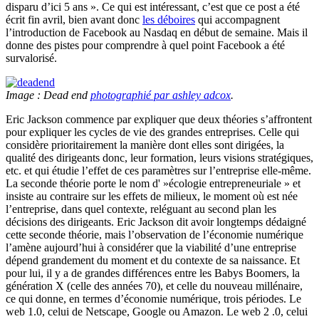
disparu d’ici 5 ans ». Ce qui est intéressant, c’est que ce post a été
écrit fin avril, bien avant donc
les déboires
qui accompagnent
l’introduction de Facebook au Nasdaq en début de semaine. Mais il
donne des pistes pour comprendre à quel point Facebook a été
survalorisé.
Image : Dead end
photographié par ashley adcox
.
Eric Jackson commence par expliquer que deux théories s’affrontent
pour expliquer les cycles de vie des grandes entreprises. Celle qui
considère prioritairement la manière dont elles sont dirigées, la
qualité des dirigeants donc, leur formation, leurs visions stratégiques,
etc. et qui étudie l’effet de ces paramètres sur l’entreprise elle-même.
La seconde théorie porte le nom d' »écologie entrepreneuriale » et
insiste au contraire sur les effets de milieux, le moment où est née
l’entreprise, dans quel contexte, reléguant au second plan les
décisions des dirigeants. Eric Jackson dit avoir longtemps dédaigné
cette seconde théorie, mais l’observation de l’économie numérique
l’amène aujourd’hui à considérer que la viabilité d’une entreprise
dépend grandement du moment et du contexte de sa naissance. Et
pour lui, il y a de grandes différences entre les Babys Boomers, la
génération X (celle des années 70), et celle du nouveau millénaire,
ce qui donne, en termes d’économie numérique, trois périodes. Le
web 1.0, celui de Netscape, Google ou Amazon. Le web 2 .0, celui