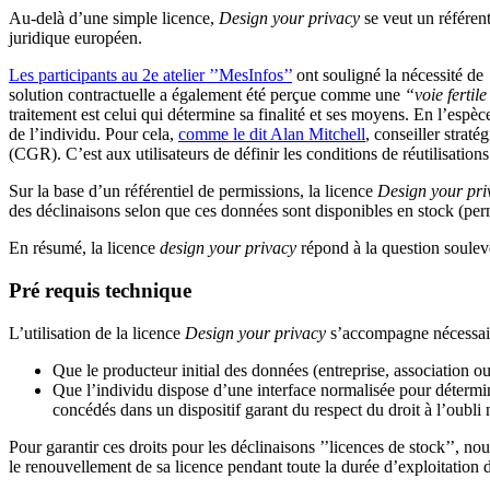
Au-delà d’une simple licence,
Design your privacy
se veut un référent
juridique européen.
Les participants au 2e atelier ’’MesInfos’’
ont souligné la nécessité de
solution contractuelle a également été perçue comme une
“voie fertil
traitement est celui qui détermine sa finalité et ses moyens. En l’espè
de l’individu. Pour cela,
comme le dit Alan Mitchell
, conseiller strat
(CGR). C’est aux utilisateurs de définir les conditions de réutilisation
Sur la base d’un référentiel de permissions, la licence
Design your pri
des déclinaisons selon que ces données sont disponibles en stock (perm
En résumé, la licence
design your privacy
répond à la question soulev
Pré requis technique
L’utilisation de la licence
Design your privacy
s’accompagne nécessair
Que le producteur initial des données (entreprise, association ou
Que l’individu dispose d’une interface normalisée pour déterminer
concédés dans un dispositif garant du respect du droit à l’oubli
Pour garantir ces droits pour les déclinaisons ’’licences de stock’’, n
le renouvellement de sa licence pendant toute la durée d’exploitation 