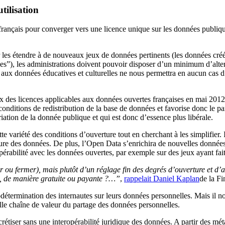
tilisation
 français pour converger vers une licence unique sur les données publi
 les étendre à de nouveaux jeux de données pertinents (les données cré
ues”), les administrations doivent pouvoir disposer d’un minimum d’alter
ux données éducatives et culturelles ne nous permettra en aucun cas d’é
x des licences applicables aux données ouvertes françaises en mai 2012, i
s conditions de redistribution de la base de données et favorise donc le p
iation de la donnée publique et qui est donc d’essence plus libérale.
e variété des conditions d’ouverture tout en cherchant à les simplifier.
ture des données. De plus, l’Open Data s’enrichira de nouvelles données c
opérabilité avec les données ouvertes, par exemple sur des jeux ayant fai
 ou fermer), mais plutôt d’un réglage fin des degrés d’ouverture et d’au
e, de manière gratuite ou payante ?…”
,
rappelait Daniel Kaplan
de la Fi
autodétermination des internautes sur leurs données personnelles. Mais i
elle chaîne de valeur du partage des données personnelles.
étiser sans une interopérabilité juridique des données. A partir des mé