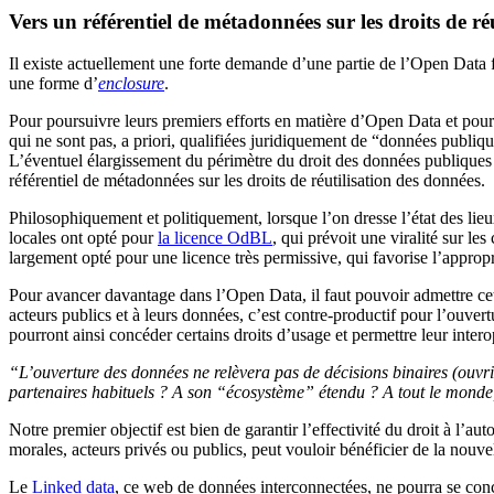
Vers un référentiel de métadonnées sur les droits de réu
Il existe actuellement une forte demande d’une partie de l’Open Data
une forme d’
enclosure
.
Pour poursuivre leurs premiers efforts en matière d’Open Data et pour
qui ne sont pas, a priori, qualifiées juridiquement de “données publiq
L’éventuel élargissement du périmètre du droit des données publiques a
référentiel de métadonnées sur les droits de réutilisation des données.
Philosophiquement et politiquement, lorsque l’on dresse l’état des lieu
locales ont opté pour
la licence OdBL
, qui prévoit une viralité sur le
largement opté pour une licence très permissive, qui favorise l’appropr
Pour avancer davantage dans l’Open Data, il faut pouvoir admettre cett
acteurs publics et à leurs données, c’est contre-productif pour l’ouver
pourront ainsi concéder certains droits d’usage et permettre leur inter
“L’ouverture des données ne relèvera pas de décisions binaires (ouvrir
partenaires habituels ? A son “écosystème” étendu ? A tout le mond
Notre premier objectif est bien de garantir l’effectivité du droit à l’
morales, acteurs privés ou publics, peut vouloir bénéficier de la nouv
Le
Linked data
, ce web de données interconnectées, ne pourra se concr