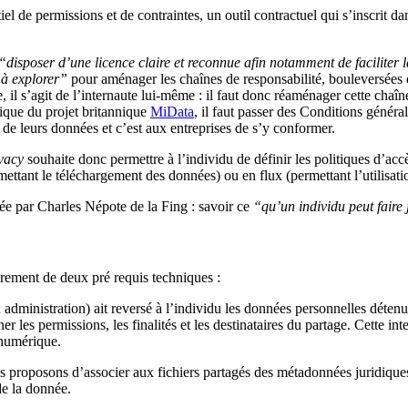
iel de permissions et de contraintes, un outil contractuel qui s’inscrit d
“disposer d’une licence claire et reconnue afin notamment de faciliter l
e à explorer”
pour aménager les chaînes de responsabilité, bouleversées d
ce, il s’agit de l’internaute lui-même : il faut donc réaménager cette cha
égique du projet britannique
MiData
, il faut passer des Conditions généra
s de leurs données et c’est aux entreprises de s’y conformer.
vacy
souhaite donc permettre à l’individu de définir les politiques d’accè
ettant le téléchargement des données) ou en flux (permettant l’utilisat
ée par Charles Népote de la Fing : savoir ce
“qu’un individu peut faire
ement de deux pré requis techniques :
 administration) ait reversé à l’individu les données personnelles détenu
 les permissions, les finalités et les destinataires du partage. Cette in
 numérique.
ous proposons d’associer aux fichiers partagés des métadonnées juridiques
de la donnée.