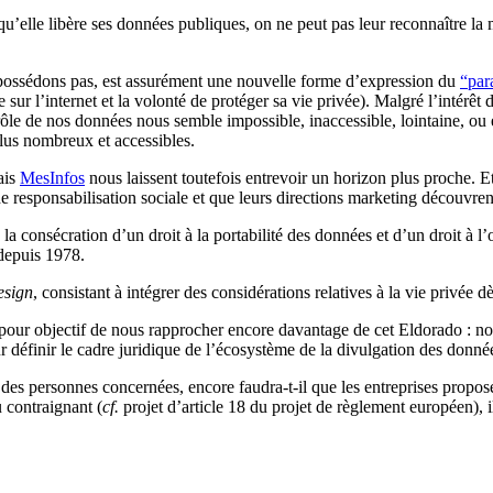
 qu’elle libère ses données publiques, on ne peut pas leur reconnaître la 
possédons pas, est assurément une nouvelle forme d’expression du
“par
sur l’internet et la volonté de protéger sa vie privée). Malgré l’intérêt
trôle de nos données nous semble impossible, inaccessible, lointaine, ou
plus nombreux et accessibles.
ais
MesInfos
nous laissent toutefois entrevoir un horizon plus proche. Et
e responsabilisation sociale et que leurs directions marketing découvren
 la consécration d’un droit à la portabilité des données et d’un droit à 
 depuis 1978.
esign
, consistant à intégrer des considérations relatives à la vie privée d
 pour objectif de nous rapprocher encore davantage de cet Eldorado : n
définir le cadre juridique de l’écosystème de la divulgation des donné
 des personnes concernées, encore faudra-t-il que les entreprises propos
u contraignant (
cf.
projet d’article 18 du projet de règlement européen), 