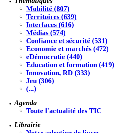
Thématiques
Mobilité (807)
Territoires (639)
Interfaces (616)
Médias (574)
Confiance et sécurité (531)
Economie et marchés (472)
eDémocratie (440)
Education et formation (419)
Innovation, RD (333)
Jeu (306)
(...)
Agenda
Toute l'actualité des TIC
Librairie
Notre selection de livres