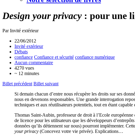
Design your privacy
: pour une l
Par Invité extérieur
22/06/2012
Invité extérieur
Débats
confiance
Confiance et sécurité
confiance numérique
Aucun commentaire
4270 vues
~ 12 minutes
Billet précédent
Billet suivant
Si demain chacun d’entre nous récupère les droits sur ses donné
nous en devenons responsables. Une grande interrogation repose
techniques et aux réutilisateurs potentiels, tout en étant capab
Thomas Saint-Aubin, professeur de droit à l’Ecole européenne de
de licence pour les utilisateurs que les développeurs d’entrepôts
données qu’ils détiennent sur nous) pourront implémenter. Cette 
your privacy
(Concevez votre vie privée). Explications…