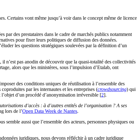
ques. Certains vont même jusqu’à voir dans le concept même de licence
ées par des prestataires dans le cadre de marchés publics notamment
natives pour fixer leurs politiques de diffusion des données.
luder les questions stratégiques soulevées par la définition d’un
l n’est pas anodin de découvrir que la quasi-totalité des collectivités
artage, alors que les ministères, sous l’impulsion d’Etalab, ont
 Imposer des conditions uniques de réutilisation à l’ensemble des
oproduites par les internautes et les entreprises (
crowdsourcing
) qui
t l’objet d’un procédé d’anonymisation irréversible [
2
].
torisations d’accès : à d’autres entités de l’organisation ? A ses
ng lors de l’
Open Data Week de Nantes
.
l nous semble aussi que l’ensemble des acteurs, personnes physiques ou
tadonnées juridiques, nous devons réfléchir à un cadre juridique