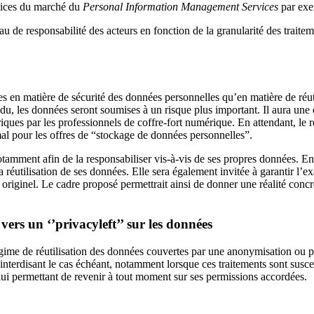
rvices du marché du
Personal Information Management Services
par exem
au de responsabilité des acteurs en fonction de la granularité des traitem
rtes en matière de sécurité des données personnelles qu’en matière de ré
vidu, les données seront soumises à un risque plus important. Il aura un
iques par les professionnels de coffre-fort numérique. En attendant, le 
al pour les offres de “stockage de données personnelles”.
tamment afin de la responsabiliser vis-à-vis de ses propres données. En 
 réutilisation de ses données. Elle sera également invitée à garantir l
r originel. Le cadre proposé permettrait ainsi de donner une réalité conc
rs un ‘’privacyleft’’ sur les données
e régime de réutilisation des données couvertes par une anonymisation o
terdisant le cas échéant, notamment lorsque ces traitements sont suscept
ui permettant de revenir à tout moment sur ses permissions accordées.