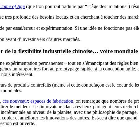
 Come of Age
(que l’on pourrait traduire par “L’âge des imitations”) résu
e très profonde des besoins locaux et en cherchant à toucher des march
ide par essai/erreur et expérimentation. Si une idée ne fonctionne pas el
on avant d’investir vers d’autres marchés.
 de la flexibilité industrielle chinoise… voire mondiale
une expérimentation permanentes – tout en s’émancipant des règles bien
gènes un rapport très fort au prototypage rapide, à la conception agile
 nous intéressent.
s de produits contrefaits (même si cette contrefaçon est le coeur de leu
s mondiales.
,
ces nouveaux espaces de fabrication
, on remarque que nombres de proj
irer le meilleur. Les innovateurs dans ces lieux partagent leurs recherch
on incrémentale au niveau de la planète, avec une philosophie de partage
e à copier et améliorer les innovations des autres. Est-ce à dire que quand
estion est ouverte.