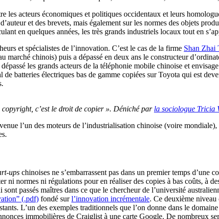
entre les acteurs économiques et politiques occidentaux et leurs homolog
ts d’auteur et des brevets, mais également sur les normes des objets prod
culant en quelques années, les très grands industriels locaux tout en s’
urs et spécialistes de l’innovation. C’est le cas de la firme
Shan Zhai 
au marché chinois) puis a dépassé en deux ans le constructeur d’ordinat
 dépassé les grands acteurs de la téléphonie mobile chinoise et envis
l de batteries électriques bas de gamme copiées sur Toyota qui est deve
s.
 copyright, c’est le droit de copier ». Déniché par
la sociologue Tricia
enue l’un des moteurs de l’industrialisation chinoise (voire mondiale), t
es.
?
art-ups
chinoises ne s’embarrassent pas dans un premier temps d’une co
 ni normes ni régulations pour en réaliser des copies à bas coûts, à de
i sont passés maîtres dans ce que le chercheur de l’université australie
tion” (.pdf)
fondé sur
l’innovation incrémentale
. Ce deuxième niveau d
stants. L’un des exemples traditionnels que l’on donne dans le domaine d
annonces immobilières de Craiglist à une carte Google. De nombreux servi