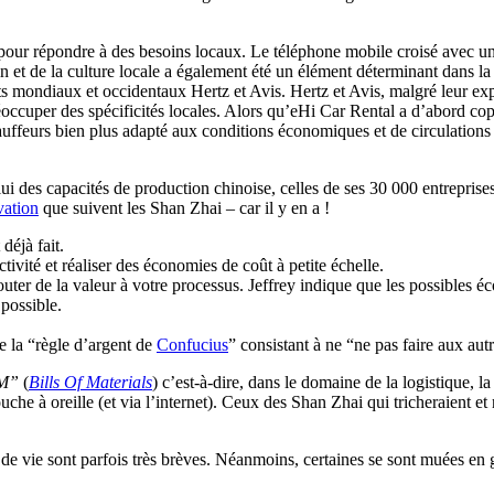
our répondre à des besoins locaux. Le téléphone mobile croisé avec un d
n et de la culture locale a également été un élément déterminant dans la
s mondiaux et occidentaux Hertz et Avis. Hertz et Avis, malgré leur expé
éoccuper des spécificités locales. Alors qu’eHi Car Rental a d’abord co
auffeurs bien plus adapté aux conditions économiques et de circulations
i des capacités de production chinoise, celles de ses 30 000 entrepris
vation
que suivent les Shan Zhai – car il y en a !
déjà fait.
vité et réaliser des économies de coût à petite échelle.
uter de la valeur à votre processus. Jeffrey indique que les possibles é
 possible.
 la “règle d’argent de
Confucius
” consistant à ne “ne pas faire aux aut
M”
(
Bills Of Materials
) c’est-à-dire, dans le domaine de la logistique, la 
uche à oreille (et via l’internet). Ceux des Shan Zhai qui tricheraient et 
 de vie sont parfois très brèves. Néanmoins, certaines se sont muées en g