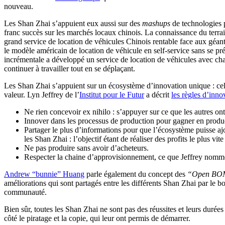
nouveau.
Les Shan Zhai s’appuient eux aussi sur des
mashups
de technologies p
franc succès sur les marchés locaux chinois. La connaissance du terrai
grand service de location de véhicules Chinois rentable face aux géant
le modèle américain de location de véhicule en self-service sans se pr
incrémentale a développé un service de location de véhicules avec ch
continuer à travailler tout en se déplaçant.
Les Shan Zhai s’appuient sur un écosystème d’innovation unique : celu
valeur. Lyn Jeffrey de l’
Institut pour le Futur
a décrit
les règles d’inno
Ne rien concevoir ex nihilo : s’appuyer sur ce que les autres ont 
Innover dans les processus de production pour gagner en producti
Partager le plus d’informations pour que l’écosystème puisse ajo
les Shan Zhai : l’objectif étant de réaliser des profits le plus vite
Ne pas produire sans avoir d’acheteurs.
Respecter la chaine d’approvisionnement, ce que Jeffrey nomme
Andrew “bunnie” Huang
parle également du concept des
“Open BO
améliorations qui sont partagés entre les différents Shan Zhai par le bo
communauté.
Bien sûr, toutes les Shan Zhai ne sont pas des réussites et leurs durées
côté le piratage et la copie, qui leur ont permis de démarrer.