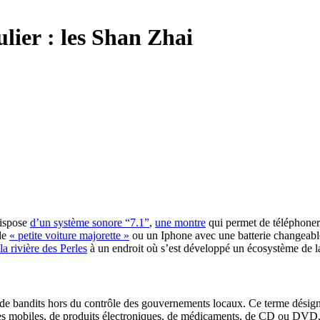
lier : les Shan Zhai
dispose
d’un système sonore “7.1”
,
une montre
qui permet de téléphoner
de
« petite voiture majorette »
ou un Iphone avec une batterie changeable
la rivière des Perles
à un endroit où s’est développé un écosystème de 
on de bandits hors du contrôle des gouvernements locaux. Ce terme désign
ones mobiles, de produits électroniques, de médicaments, de CD ou DV