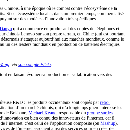
ues Chinois, à une époque où le combat contre l’écosystème de la
uits. Si cet écosystème local a, dans un premier temps, commercialisé
appuyant sur des modèles d’innovation très spécifiques.
Tianyu
qui a commencé en produisant des copies de téléphones et
eur chinois Lenovo sur son propre terrain, en Chine (qui est pourtant
age désormais s’attaquer aujourd’hui aux marchés mondiaux, comme le
nu un des leaders mondiaux en production de batteries électriques
 Wang
, via
son compte Flickr
.
out en faisant évoluer sa production et sa fabrication vers des
ûteuse R&D : les produits occidentaux sont copiés par
rétro-
stination d’un marché chinois, qui n’a longtemps guère intéressé les
nne de Brisbane,
Michael Keane
, responsable du
groupe sur les
’innovation est bien connu des innovateurs de l’internet, car il
e l’internet, c’est celui de l’application composite (ou
Mashup
),
ces de l’internet associent ainsi des services pour en créer de