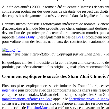
A la fin des années 2000, le terme a été au centre d’intenses débats 
contrefaçon portait sur des questions de piratage, de respect des droi
des copies bas de gamme, il a très vite évolué dans la légalité en bous
Certains succès industriels foudroyants intéressent de nombreux cherche
d’accessoires à la mode (des produits peu chers, uniquement destinés 
devenu l’un des premiers producteurs d’ordinateurs au monde), puis a
rapporte
China Daily
. C’est également le cas de
BYD
producteur loca
pour voiture et un des leaders nationaux des constructeurs automobile
Image : une belle interprétation du Copyright par les Shan Zhai : « le
En quelques années, l’industrie de la contrefaçon chinoise est donc dev
produits, pas nécessairement plus originaux, mais plus recommandabl
Comment expliquer le succès des Shan Zhai Chinois 
Plusieurs pistes expliquent ces succès industriels. Tout d’abord, ces
st
ingénierie
puis produits avec des composants moins chers sans respecter
entreprises occidentales. Mais au-delà de simples copies, les Shan Zha
transformations créatives en Asie
appelle le
“deuxième niveau d’innova
consiste à créer un nouveau service en s’appuyant sur des services exi
comme celle de
HousingMaps
qui a créé un service en associant les 