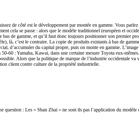
laissez de côté est le développement par montée en gamme. Vous parlez 
ment cela se passe : alors que le modèle traditionnel (européen et occiden
s de gamme, et qu’il faut donc toujours positionner son premier produ
èle), là, c’est le contraire. La copie de produits existants à bas de ga
ercial, d’accumuler du capital propre, puis on monte en gamme. L’image 
es 50-60 : Yamaha, Kawai, dans une certaine mesure Toyota eux-mêmes. 
sible. Alors que la politique de marque de l’industrie occidentale va ver
on client contre culture de la propriété industrielle.
 une question : Les « Shan Zhai » ne sont ils pas l’application du modè