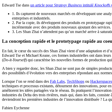
Edward Tse dans
un article pour
Strategy Business
intitulé
Knockoffs
1. Ils capturent de nouveaux marchés en développant une analys
entreprises et industriels.
2. Par la copie, ils développent des produits en prototypage rap
incrémentale avec des produits nouveaux ajoutant des services.
3. Les Shan Zhai n’attendent pas qu’un marché arrive à saturati
La conception rapide et le prototypage rapide au coeur
En fait, le cœur du succès des Shan Zhai vient d’une adaptation et d’
Edward Tse et Michael Keane, ces formes industrielles ont dans leurs 
(
Do-it-Yourself
) qui caractérise les nouvelles formes de production qui
A bien y regarder donc, les Shan Zhai ne sont pas de simples producteur
des possibilités d’évolution vers des entreprises répondant aux norme
Lorsque l’on se rend dans des
Fab Labs
,
TechShops
ou
Hackerspaces
techniques et processus existants, détournent des innovations, pour en t
améliorent les idées partagées via le réseau. Ils pratiquent l’innovati
industries du Delta des trois rivières, mais qui, dans les faits, consist
deviendront les premières industries de l’innovation distribuée ? La qu
Fabien Eychenne