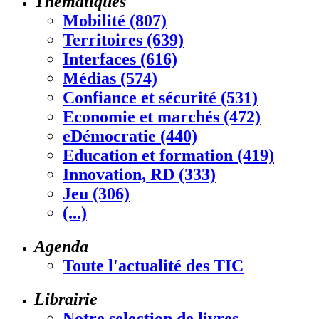
Thématiques
Mobilité (807)
Territoires (639)
Interfaces (616)
Médias (574)
Confiance et sécurité (531)
Economie et marchés (472)
eDémocratie (440)
Education et formation (419)
Innovation, RD (333)
Jeu (306)
(...)
Agenda
Toute l'actualité des TIC
Librairie
Notre selection de livres