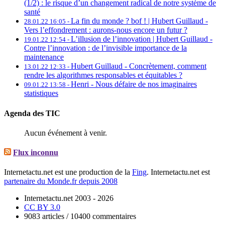
(1/2) : le risque d’un changement radical de notre système de
santé
La fin du monde ? bof ! | Hubert Guillaud -
28.01.22 16:05 -
Vers l’effondrement : aurons-nous encore un futur ?
L’illusion de l’innovation | Hubert Guillaud -
19.01.22 12:54 -
Contre l’innovation : de l’invisible importance de la
maintenance
Hubert Guillaud -
Concrètement, comment
13.01.22 12:33 -
rendre les algorithmes responsables et équitables ?
Henri -
Nous défaire de nos imaginaires
09.01.22 13:58 -
statistiques
Agenda des TIC
Aucun événement à venir.
Flux inconnu
Internetactu.net est une production de la
Fing
. Internetactu.net est
partenaire du Monde.fr depuis 2008
Internetactu.net 2003 - 2026
CC BY 3.0
9083 articles / 10400 commentaires