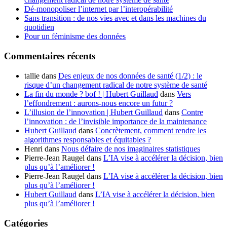
Dé-monopoliser l’internet par l’interopérabilité
Sans transition : de nos vies avec et dans les machines du
quotidien
Pour un féminisme des données
Commentaires récents
tallie
dans
Des enjeux de nos données de santé (1/2) : le
risque d’un changement radical de notre système de santé
La fin du monde ? bof ! | Hubert Guillaud
dans
Vers
l’effondrement : aurons-nous encore un futur ?
L’illusion de l’innovation | Hubert Guillaud
dans
Contre
l’innovation : de l’invisible importance de la maintenance
Hubert Guillaud
dans
Concrètement, comment rendre les
algorithmes responsables et équitables ?
Henri
dans
Nous défaire de nos imaginaires statistiques
Pierre-Jean Raugel
dans
L’IA vise à accélérer la décision, bien
plus qu’à l’améliorer !
Pierre-Jean Raugel
dans
L’IA vise à accélérer la décision, bien
plus qu’à l’améliorer !
Hubert Guillaud
dans
L’IA vise à accélérer la décision, bien
plus qu’à l’améliorer !
Catégories