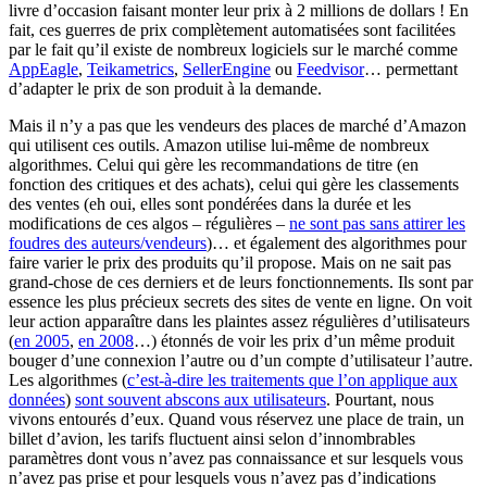
livre d’occasion faisant monter leur prix à 2 millions de dollars ! En
fait, ces guerres de prix complètement automatisées sont facilitées
par le fait qu’il existe de nombreux logiciels sur le marché comme
AppEagle
,
Teikametrics
,
SellerEngine
ou
Feedvisor
… permettant
d’adapter le prix de son produit à la demande.
Mais il n’y a pas que les vendeurs des places de marché d’Amazon
qui utilisent ces outils. Amazon utilise lui-même de nombreux
algorithmes. Celui qui gère les recommandations de titre (en
fonction des critiques et des achats), celui qui gère les classements
des ventes (eh oui, elles sont pondérées dans la durée et les
modifications de ces algos – régulières –
ne sont pas sans attirer les
foudres des auteurs/vendeurs
)… et également des algorithmes pour
faire varier le prix des produits qu’il propose. Mais on ne sait pas
grand-chose de ces derniers et de leurs fonctionnements. Ils sont par
essence les plus précieux secrets des sites de vente en ligne. On voit
leur action apparaître dans les plaintes assez régulières d’utilisateurs
(
en 2005
,
en 2008
…) étonnés de voir les prix d’un même produit
bouger d’une connexion l’autre ou d’un compte d’utilisateur l’autre.
Les algorithmes (
c’est-à-dire les traitements que l’on applique aux
données
)
sont souvent abscons aux utilisateurs
. Pourtant, nous
vivons entourés d’eux. Quand vous réservez une place de train, un
billet d’avion, les tarifs fluctuent ainsi selon d’innombrables
paramètres dont vous n’avez pas connaissance et sur lesquels vous
n’avez pas prise et pour lesquels vous n’avez pas d’indications