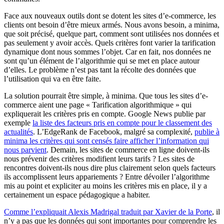
Face aux nouveaux outils dont se dotent les sites d’e-commerce, les
clients ont besoin d’être mieux armés. Nous avons besoin, a minima,
que soit précisé, quelque part, comment sont utilisées nos données et
pas seulement y avoir accès. Quels critères font varier la tarification
dynamique dont nous sommes l’objet. Car en fait, nos données ne
sont qu’un élément de l’algorithmie qui se met en place autour
d’elles. Le problème n’est pas tant la récolte des données que
l’utilisation qui va en être faite.
La solution pourrait être simple, à minima. Que tous les sites d’e-
commerce aient une page « Tarification algorithmique » qui
expliquerait les critères pris en compte. Google News publie par
exemple
la liste des facteurs pris en compte pour le classement des
actualités
. L’EdgeRank de Facebook, malgré sa complexité,
publie à
minima les critères qui sont censés faire afficher l’information qui
nous parvient
. Demain, les sites de commerce en ligne doivent-ils
nous prévenir des critères modifient leurs tarifs ? Les sites de
rencontres doivent-ils nous dire plus clairement selon quels facteurs
ils accomplissent leurs appariements ? Entre dévoiler l’algorithme
mis au point et expliciter au moins les critères mis en place, il y a
certainement un espace pédagogique a habiter.
Comme l’expliquait Alexis Madrigal traduit par Xavier de la Porte
, il
n’y a pas que les données qui sont importantes pour comprendre les