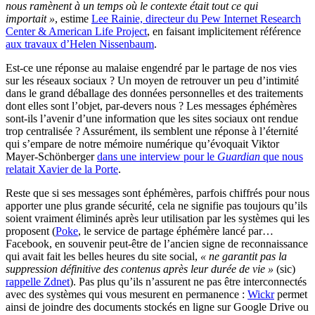
nous ramènent à un temps où le contexte était tout ce qui
importait »
, estime
Lee Rainie, directeur du Pew Internet Research
Center & American Life Project
, en faisant implicitement référence
aux travaux d’Helen Nissenbaum
.
Est-ce une réponse au malaise engendré par le partage de nos vies
sur les réseaux sociaux ? Un moyen de retrouver un peu d’intimité
dans le grand déballage des données personnelles et des traitements
dont elles sont l’objet, par-devers nous ? Les messages éphémères
sont-ils l’avenir d’une information que les sites sociaux ont rendue
trop centralisée ? Assurément, ils semblent une réponse à l’éternité
qui s’empare de notre mémoire numérique qu’évoquait Viktor
Mayer-Schönberger
dans une interview pour le
Guardian
que nous
relatait Xavier de la Porte
.
Reste que si ses messages sont éphémères, parfois chiffrés pour nous
apporter une plus grande sécurité, cela ne signifie pas toujours qu’ils
soient vraiment éliminés après leur utilisation par les systèmes qui les
proposent (
Poke
, le service de partage éphémère lancé par…
Facebook, en souvenir peut-être de l’ancien signe de reconnaissance
qui avait fait les belles heures du site social,
« ne garantit pas la
suppression définitive des contenus après leur durée de vie »
(sic)
rappelle Zdnet
). Pas plus qu’ils n’assurent ne pas être interconnectés
avec des systèmes qui vous mesurent en permanence :
Wickr
permet
ainsi de joindre des documents stockés en ligne sur Google Drive ou