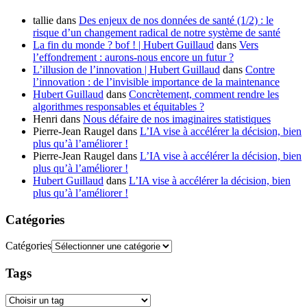
tallie
dans
Des enjeux de nos données de santé (1/2) : le
risque d’un changement radical de notre système de santé
La fin du monde ? bof ! | Hubert Guillaud
dans
Vers
l’effondrement : aurons-nous encore un futur ?
L’illusion de l’innovation | Hubert Guillaud
dans
Contre
l’innovation : de l’invisible importance de la maintenance
Hubert Guillaud
dans
Concrètement, comment rendre les
algorithmes responsables et équitables ?
Henri
dans
Nous défaire de nos imaginaires statistiques
Pierre-Jean Raugel
dans
L’IA vise à accélérer la décision, bien
plus qu’à l’améliorer !
Pierre-Jean Raugel
dans
L’IA vise à accélérer la décision, bien
plus qu’à l’améliorer !
Hubert Guillaud
dans
L’IA vise à accélérer la décision, bien
plus qu’à l’améliorer !
Catégories
Catégories
Tags