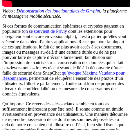
Vidéo :
Démonstration des fonctionnalités de Gryphn
, la plateforme
de messagerie mobile sécurisée.
Si ces formes de communication éphémères et cryptées gagnent en
popularité (
on se souvient de Privly
dont les extensions pour
navigateur sont encore en version alpha), il est à parier qu’elles vont
s’étendre dans bien d’autres applications. Reste que pour la plupart
de ces applications, le fait de ne plus avoir accès à ses documents,
images ou messages au-delà d’une certaine durée ou de ne pas
pouvoir faire de capture d’écrans facilement, fait illusion sur
l’impression de maîtrise sur la conservation des données qui se fait
par-devers nous – le très récent scandale lié à la découverte d’une
faille de sécurité dans SnapChat
qu’évoque Maxime Vaudano pour
Rézonnances
, permettant de récupérer l’ensemble des photos d’un
utilisateurs, l’illustre parfaitement. Toutes sont loin de proposer des
niveaux de confidentialité ou des mesures de conservations des
données équivalents.
Qu’importe. Ce revers des sites sociaux semble en tout cas
suffisamment intéressant pour être noté. Il sonne comme un timide
avertissement en provenance des utilisateurs. Une manière détournée
de reprendre possession de ce dont nous sommes dépossédés au-
delà de notre consentement. Illusoire en l’état, bien sûr. Disons que
c’est une première forme de réponse qui montre, comme nous le