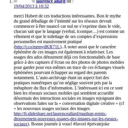
laurence allard
dit :
19/04/2013 à 10:32
merci Hubert de ces traductions intéressantes. Bon le mythe
du grand déballage de l’intimité sur les réseaux devrait
commencer à être nuancé car nul ne s’exprime dans le vide,
chacun sait que le langage (verbal, iconique…) est comme un
vêtement et que le toilettage de ses comptes d’expressions
personnelles est massivement pratiqué
(
http://t.co/mrmydKR71L
). A noter aussi que le caractère
éphèmère de ces images est également à relativiser. Les
usages des ados détournent déjà ces fonctionnalités de base
grâce à des captures d’écran ou des photos de photos mobiles
pour garder pour eux-mêmes un trace de ces échanges visuels
éphèméres pourvant échapper au regard des parents
notamment. L’auto-archivage étant un aspect fort des
pratiques numériques qu’on néglige souvent pris par la
métaphore du flux d’information. L’intéressant ici est ce sont
bien les réseaux sociaux mobiles qui semblent accueillir
désormais des interactions sociales en images rejoignant des
observations faites sur la « conversation digitale créative » (cf
« les nouveaux usages sociaux des images
http://fr.slideshare.net/laurenceallard/mashup-remix-
dtournement-nouveaux-usages-des-images-sur-les-rseaux-
sociaux
). Bonne journée à vous! #favori #privatejoke