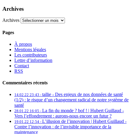
Archives
Archives
Pages
À propos
Mentions légales
Les contributeurs
Lettre d’information
Contact
RSS
Commentaires récents
tallie -
Des enjeux de nos données de santé
14.02.22 23:43 -
(1/2) : le risque d’un changement radical de notre système de
santé
La fin du monde ? bof ! | Hubert Guillaud -
28.01.22 16:05 -
Vers l’effondrement : aurons-nous encore un futur ?
L’illusion de l’innovation | Hubert Guillaud -
19.01.22 12:54 -
Contre l’innovation : de l’invisible importance de la
maintenance