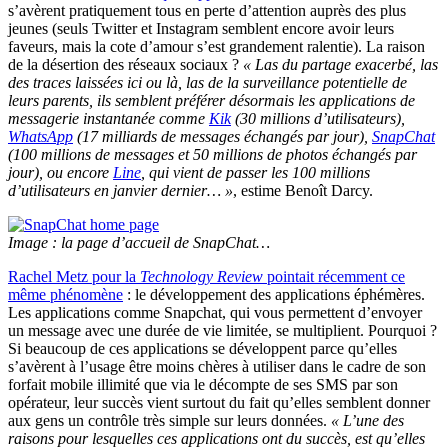
s’avèrent pratiquement tous en perte d’attention auprès des plus
jeunes (seuls Twitter et Instagram semblent encore avoir leurs
faveurs, mais la cote d’amour s’est grandement ralentie). La raison
de la désertion des réseaux sociaux ?
« Las du partage exacerbé, las
des traces laissées ici ou là, las de la surveillance potentielle de
leurs parents, ils semblent préférer désormais les applications de
messagerie instantanée comme
Kik
(30 millions d’utilisateurs),
WhatsApp
(17 milliards de messages échangés par jour),
SnapChat
(100 millions de messages et 50 millions de photos échangés par
jour), ou encore
Line
, qui vient de passer les 100 millions
d’utilisateurs en janvier dernier… »
, estime Benoît Darcy.
Image : la page d’accueil de SnapChat…
Rachel Metz pour la
Technology Review
pointait récemment ce
même phénomène
: le développement des applications éphémères.
Les applications comme Snapchat, qui vous permettent d’envoyer
un message avec une durée de vie limitée, se multiplient. Pourquoi ?
Si beaucoup de ces applications se développent parce qu’elles
s’avèrent à l’usage être moins chères à utiliser dans le cadre de son
forfait mobile illimité que via le décompte de ses SMS par son
opérateur, leur succès vient surtout du fait qu’elles semblent donner
aux gens un contrôle très simple sur leurs données.
« L’une des
raisons pour lesquelles ces applications ont du succès, est qu’elles