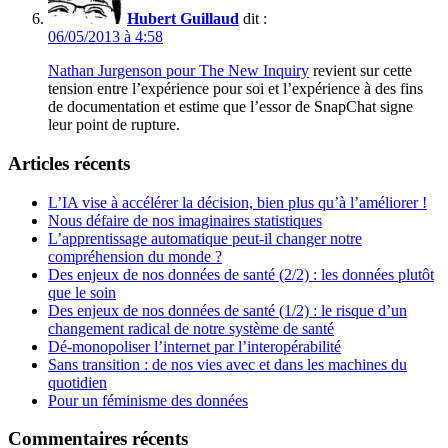
Hubert Guillaud
dit :
06/05/2013 à 4:58
Nathan Jurgenson pour The New Inquiry
revient sur cette
tension entre l’expérience pour soi et l’expérience à des fins
de documentation et estime que l’essor de SnapChat signe
leur point de rupture.
Articles récents
L’IA vise à accélérer la décision, bien plus qu’à l’améliorer !
Nous défaire de nos imaginaires statistiques
L’apprentissage automatique peut-il changer notre
compréhension du monde ?
Des enjeux de nos données de santé (2/2) : les données plutôt
que le soin
Des enjeux de nos données de santé (1/2) : le risque d’un
changement radical de notre système de santé
Dé-monopoliser l’internet par l’interopérabilité
Sans transition : de nos vies avec et dans les machines du
quotidien
Pour un féminisme des données
Commentaires récents