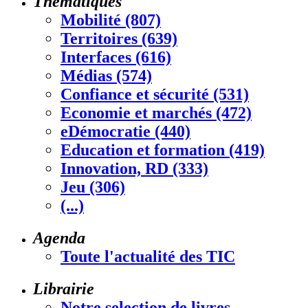
Thématiques
Mobilité (807)
Territoires (639)
Interfaces (616)
Médias (574)
Confiance et sécurité (531)
Economie et marchés (472)
eDémocratie (440)
Education et formation (419)
Innovation, RD (333)
Jeu (306)
(...)
Agenda
Toute l'actualité des TIC
Librairie
Notre selection de livres