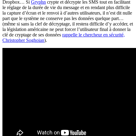
Dropbox… Si
Gryphn
crypte et décrypte les SMS tout en facilitant
le réglage de la durée de vie du message et en rendant plus difficile
la capture d’écran et le renvoi à d’autres utilisateurs, il n’est dit nulle
part que le système ne conserve pas les données quelque part…
(même si sans la clef de décryptage, il restera difficile d’y accéder, et
la législation américaine ne peut forcer l’utilisateur final à donner la
clé de cryptage de ses données
rappelle le chercheur en sécurité,
Christopher Soghoian
).