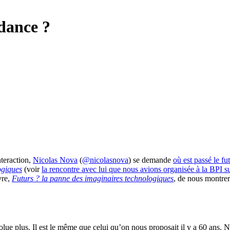
dance ?
nteraction,
Nicolas Nova
(
@nicolasnova
) se demande
où est passé le fu
ogiques
(voir
la rencontre avec lui que nous avions organisée à la BPI su
vre,
Futurs ? la panne des imaginaires technologiques
, de nous montrer
olue plus. Il est le même que celui qu’on nous proposait il y a 60 ans.