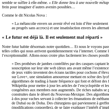
semble se suffire à elle-même.
« Elle donne lieu à une nouvelle métaph
frein pour imaginer d’autres avenirs possibles…
Comme le dit Nicolas Nova :
« La mélancolie envers un avenir rêvé est loin d’être seulement 
au progrès sans accrocs) et une insatisfaction envers les alterna
« Le futur est déjà là. Il est seulement mal réparti »
Notre futur habite désormais notre quotidien… Et nous le voyons passe
telles celles qui nous arrivent quotidiennement via l’internet. Comme 
l’exceptionnalité. Allons-nous croire plus facilement les choses possibl
« Des prothèses de jambes contrôlées par des casques captant le
souscription sur leur site web (deux ans avant même l’existence 
de jeux vidéo inventent des écrans tactiles pour cochons d’élev
sur Love+, une simulation amoureuse mettant en scène des lycéen
algorithmes de trading à haute fréquence qui font et défont des 
Wikipédia pour mettre à jour les articles de l’encyclopédie et le
congénères aux membres non augmentés. De riches nababs se paya
construites dans le désert du Nouveau-Mexique. Des algorithme
à dos pour vaches servant à collecter les émanations de méthan
de Dubaï ou de Doha. Des chirurgiens qui parviennent à greffe
(modifications corporelles), de se faire expliquer l’intérêt d’i