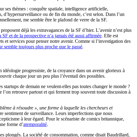
ur ses thèmes : conquête spatiale, intelligence artificielle,
 d’hypersurveillance ou de fin du monde, c’est selon. Dans l’un
onnellement, me semble être le plafond de verre de la SF.
s proposent déjà les extravagances de la SF d’hier. L’avenir n’est plus
la SF et de la prospective n’a jamais été aussi affirmée
. Elle est
ets et services pour penser notre avenir. Comme si l’investigation des
ur semble toujours plus proche que le passé
.
n idéologie progressiste, de la croyance dans un avenir glorieux à
uvrir chaque jour un peu plus l’éventail des possibles.
es startups de demain ne veulent-elles pas toutes changer le monde ?
e l’on retrouve partout et qui ferment trop souvent toute discussion à
blème à résoudre », une forme à laquelle les chercheurs et
tre sentiment de surveillance. Leurs imperfections que nous
epticisme à leur égard. Pour le scénariste de comics britannique,
 une forme d’
atemporalité
.
mmes plongés. La société de consommation, comme disait Baudrillard,