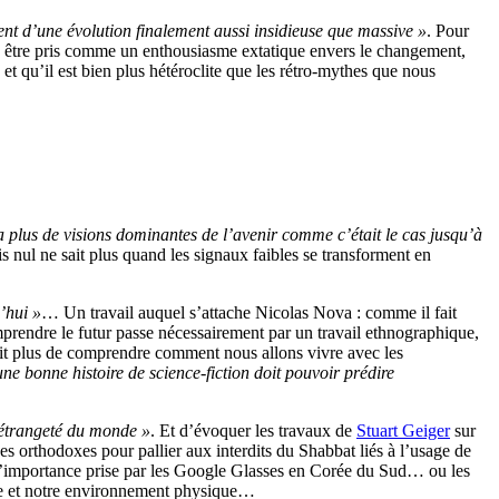
ent d’une évolution finalement aussi insidieuse que massive »
. Pour
as être pris comme un enthousiasme extatique envers le changement,
 et qu’il est bien plus hétéroclite que les rétro-mythes que nous
 a plus de visions dominantes de l’avenir comme c’était le cas jusqu’à
nul ne sait plus quand les signaux faibles se transforment en
d’hui »
… Un travail auquel s’attache Nicolas Nova : comme il fait
mprendre le futur passe nécessairement par un travail ethnographique,
était plus de comprendre comment nous allons vivre avec les
une bonne histoire de science-fiction doit pouvoir prédire
 étrangeté du monde »
. Et d’évoquer les travaux de
Stuart Geiger
sur
es orthodoxes pour pallier aux interdits du Shabbat liés à l’usage de
l’importance prise par les Google Glasses en Corée du Sud… ou les
que et notre environnement physique…