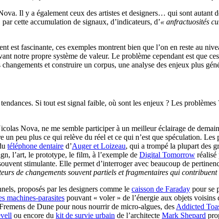
Nova. Il y a également ceux des artistes et designers… qui sont autant d
 par cette accumulation de signaux, d’indicateurs, d’
« anfractuosités cu
ésent est fascinante, ces exemples montrent bien que l’on en reste au n
uivant notre propre système de valeur. Le problème cependant est que ces
es changements et construire un corpus, une analyse des enjeux plus gén
tendances. Si tout est signal faible, où sont les enjeux ? Les problèmes 
olas Nova, ne me semble participer à un meilleur éclairage de demain. 
ore un peu plus ce qui relève du réel et ce qui n’est que spéculation. L
 du
téléphone dentaire
d’
Auger et Loizeau
, qui a trompé la plupart des g
ign, l’art, le prototype, le film, à l’exemple de
Digital Tomorrow
réalisé
souvent stimulante. Elle permet d’interroger avec beaucoup de pertinenc
cateurs de changements souvent partiels et fragmentaires qui contribuent
onnels, proposés par les designers comme le
caisson de Faraday
pour se 
es machines-parasites
pouvant « voler » de l’énergie aux objets voisins
s Fremens de Dune pour nous nourrir de micro-algues, des
Addicted Toas
vell
ou encore du
kit de survie urbain
de l’architecte
Mark Shepard
prop