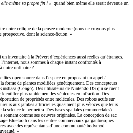
 elle-même sa propre fin ! »
, quand bien même elle serait devenue un
entre notre critique de la pensée moderne (nous ne croyons plus
 prospective, dont la science-fiction. »
n inventaire à la Prévert d’expériences aussi réelles qu’étranges,
a l’internet, nous sommes à chaque instant confrontés à
à notre ordinaire ?
tellites open source dans l’espace en proposant un appel à
ent la forme de plantes modifiées génétiquement. Des concepteurs
à Kinshasa (Congo). Des utilisateurs de Nintendo DS qui se ruent
identifier plus rapidement les véhicules en infraction. Des
éportation de propriétés entre molécules. Des robots actifs sur
coureurs aux jambes artificielles quasiment plus véloces que leurs
la science le permettra. Des bases spatiales (commerciales)
es sonnant comme ses oeuvres originales. La conception de sac
essage Bluetooth dans les centres commerciaux gargantuesques
heures avec des représentants d’une communauté bodymod
ouveauté. »