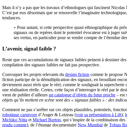
Mais il n’y a pas que les travaux d’ethnologues qui fascinent Nicolas 
C’est par eux désormais que se renouvelle l’imaginaire technologique,
tendances.
« Pour autant, si cette perspective quasi ethnographique du pr
signaux ou de repères dont le potentiel évocateur est à juger s
ses vertus, en particulier pour se rendre compte de l’étendue d
L’avenir, signal faible ?
Reste que ces accumulations de signaux faibles peinent à dessiner des 
compilation des signaux faibles ne fait pas prospective.
Convoquer les projets relevants du
design fiction
comme le propose Nic
fiction participe de la démultiplication des signaux, en brouillant enc
deviennent aussi réels que le réel, comme le soulignait la supercherie
une réalisation réelle. Certes, cette façon d’interroger le réel par le des
vient de publier d’ailleurs
un catalogue d’objets du futur proche
– est 
objets qu’ils mettent en scène sont des « signaux faibles » : des indi
Comment ne pas s’arrêter sur ces objets plausibles, potentiels, foncti
robotique carnivore
d’Auger & Loizeau (
voir sa présentation à Lift
),
l
Michiko Nitta
et
Michael Burton
, qui s’inspire de la combinaison de
rendu compte
), de l’étrange documentaire
New Mumbaï
de
Tobias Re