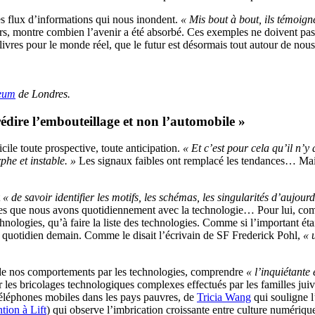
es flux d’informations qui nous inondent.
« Mis bout à bout, ils témoign
ours, montre combien l’avenir a été absorbé. Ces exemples ne doivent p
s livres pour le monde réel, que le futur est désormais tout autour de nous
eum
de Londres.
rédire l’embouteillage et non l’automobile »
icile toute prospective, toute anticipation.
« Et c’est pour cela qu’il n’y
phe et instable. »
Les signaux faibles ont remplacé les tendances… Mais 
t
« de savoir identifier les motifs, les schémas, les singularités d’aujour
uelles que nous avons quotidiennement avec la technologie… Pour lui, co
echnologies, qu’à faire la liste des technologies. Comme si l’important 
u quotidien demain. Comme le disait l’écrivain de SF Frederick Pohl,
« 
on de nos comportements par les technologies, comprendre
« l’inquiétante
 les bricolages technologiques complexes effectués par les familles juiv
téléphones mobiles dans les pays pauvres, de
Tricia Wang
qui souligne 
tion à Lift
) qui observe l’imbrication croissante entre culture numéri