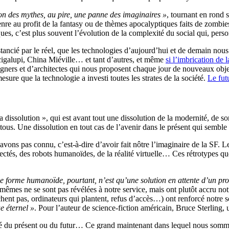
on des mythes, au pire, une panne des imaginaires »
, tournant en rond s
au profit de la fantasy ou de thèmes apocalyptiques faits de zombies,
ues, c’est plus souvent l’évolution de la complexité du social qui, pers
istancié par le réel, que les technologies d’aujourd’hui et de demain nou
igalupi, China Miéville… et tant d’autres, et même
si l’imbrication de 
designers et d’architectes qui nous proposent chaque jour de nouveaux obj
ure que la technologie a investi toutes les strates de la société.
Le fut
dissolution », qui est avant tout une dissolution de la modernité, de so
s. Une dissolution en tout cas de l’avenir dans le présent qui semble o
vons pas connu, c’est-à-dire d’avoir fait nôtre l’imaginaire de la SF. L
nnectés, des robots humanoïdes, de la réalité virtuelle… Ces rétrotypes qu
 forme humanoïde, pourtant, n’est qu’une solution en attente d’un pro
mêmes ne se sont pas révélées à notre service, mais ont plutôt accru no
nt pas, ordinateurs qui plantent, refus d’accès…) ont renforcé notre sc
e éternel »
. Pour l’auteur de science-fiction américain, Bruce Sterling,
 passé du présent ou du futur… Ce grand maintenant dans lequel nous so