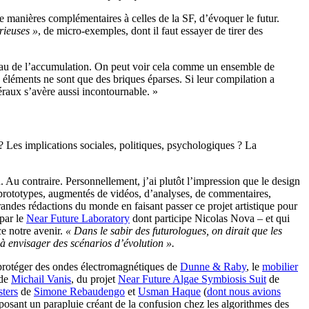
e manières complémentaires à celles de la SF, d’évoquer le futur.
rieuses »
, de micro-exemples, dont il faut essayer de tirer des
iveau de l’accumulation. On peut voir cela comme un ensemble de
 éléments ne sont que des briques éparses. Si leur compilation a
éraux s’avère aussi incontournable. »
? Les implications sociales, politiques, psychologiques ? La
Au contraire. Personnellement, j’ai plutôt l’impression que le design
es prototypes, augmentés de vidéos, d’analyses, de commentaires,
randes rédactions du monde en faisant passer ce projet artistique pour
 par le
Near Future Laboratory
dont participe Nicolas Nova – et qui
e notre avenir.
« Dans le sabir des futurologues, on dirait que les
 à envisager des scénarios d’évolution ».
protéger des ondes électromagnétiques de
Dunne & Raby
, le
mobilier
 de
Michail Vanis
, du projet
Near Future Algae Symbiosis Suit
de
ters
de
Simone Rebaudengo
et
Usman Haque
(
dont nous avions
osant un parapluie créant de la confusion chez les algorithmes des