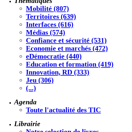
Thématiques
Mobilité (807)
Territoires (639)
Interfaces (616)
Médias (574)
Confiance et sécurité (531)
Economie et marchés (472)
eDémocratie (440)
Education et formation (419)
Innovation, RD (333)
Jeu (306)
(...)
Agenda
Toute l'actualité des TIC
Librairie
Notre selection de livres