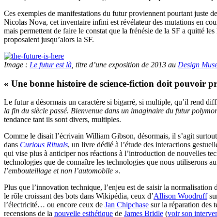
Ces exemples de manifestations du futur proviennent pourtant juste d
Nicolas Nova, cet inventaire infini est révélateur des mutations en c
mais permettent de faire le constat que la frénésie de la SF a quitté le
proposaient jusqu’alors la SF.
Image :
Le futur est là
, titre d’une exposition de 2013 au
Design Mus
« Une bonne histoire de science-fiction doit pouvoir p
Le futur a désormais un caractère si bigarré, si multiple, qu’il rend diff
la fin du siècle passé. Bienvenue dans un imaginaire du futur polymor
tendance tant ils sont divers, multiples.
Comme le disait l’écrivain William Gibson, désormais, il s’agit surtou
dans
Curious Rituals
, un livre dédié à l’étude des interactions gest
qui vise plus à anticiper nos réactions à l’introduction de nouvelles t
technologies que de connaître les technologies que nous utiliserons a
l’embouteillage et non l’automobile »
.
Plus que l’innovation technique, l’enjeu est de saisir la normalisati
le rôle croissant des bots dans Wikipédia, ceux d’
Allison Woodruff
sur
l’électricité… ou encore ceux de
Jan Chipchase
sur la réparation des 
recensions de la
nouvelle esthétique
de
James Bridle
(
voir son interven