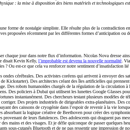
ysique : la mise à disposition des biens matériels et technologiques est
une forme de nostalgie simpliste. Elle résulte plus de la contradiction 
tives proposées récemment par les différentes formes d’anticipation ou de
r chaque jour dans notre flux d’information. Nicolas Nova dresse ainsi u
le disait Kevin Kelly,
l’improbable est devenu la nouvelle normalité
. Vi
es ? Ou est-ce que cela va renforcer notre sentiment d’insatisfaction lié 
s ondes cérébrales. Des activistes coréens qui arrivent à envoyer des sa
de Kickstarter). Des architectes créant des îles artificielles qui prenn
age. Des robots humanoïdes chargés de la régulation de la circulation 
s. Des policiers à Dubaï qui utilisent les lunettes Google Glasses pour 
fortunes instantanément. Des chercheurs testant plusieurs modèles de tél
s corriger. Des projets industriels de dirigeables extra-planétaires. Des 
nt des caissons de cryogénie dans l’espoir de revenir à la vie lorsque 
s absorbant la logique créative de Beethoven pour créer des symphoni
es provenant de leurs flatulences. Des adolescents qui draguent pas m
r des mains et des visages. Et je défie quiconque de passer quelques 
mplants sous-cutanés Bluetooth et de ne pas ressentir une impression de n