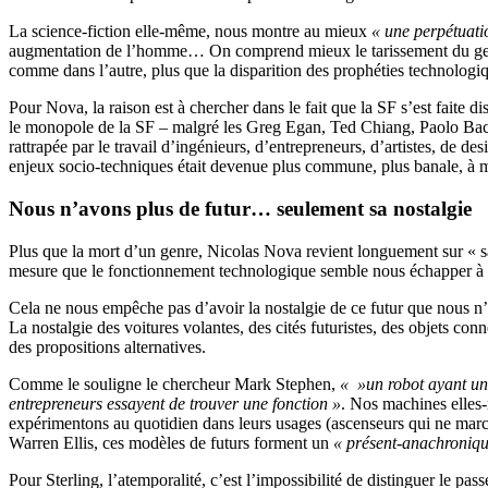
La science-fiction elle-même, nous montre au mieux
« une perpétuati
augmentation de l’homme… On comprend mieux le tarissement du genre 
comme dans l’autre, plus que la disparition des prophéties technologiq
Pour Nova, la raison est à chercher dans le fait que la SF s’est faite d
le monopole de la SF – malgré les Greg Egan, Ted Chiang, Paolo Bac
rattrapée par le travail d’ingénieurs, d’entrepreneurs, d’artistes, de 
enjeux socio-techniques était devenue plus commune, plus banale, à mes
Nous n’avons plus de futur… seulement sa nostalgie
Plus que la mort d’un genre, Nicolas Nova revient longuement sur « sa 
mesure que le fonctionnement technologique semble nous échapper à tou
Cela ne nous empêche pas d’avoir la nostalgie de ce futur que nous n’a
La nostalgie des voitures volantes, des cités futuristes, des objets co
des propositions alternatives.
Comme le souligne le chercheur Mark Stephen,
« »un robot ayant une
entrepreneurs essayent de trouver une fonction »
. Nos machines elles-
expérimentons au quotidien dans leurs usages (ascenseurs qui ne marche
Warren Ellis, ces modèles de futurs forment un
« présent-anachroniqu
Pour Sterling, l’atemporalité, c’est l’impossibilité de distinguer le