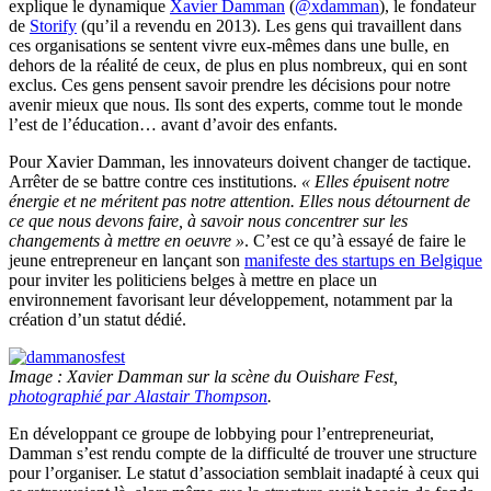
explique le dynamique
Xavier Damman
(
@xdamman
), le fondateur
de
Storify
(qu’il a revendu en 2013). Les gens qui travaillent dans
ces organisations se sentent vivre eux-mêmes dans une bulle, en
dehors de la réalité de ceux, de plus en plus nombreux, qui en sont
exclus. Ces gens pensent savoir prendre les décisions pour notre
avenir mieux que nous. Ils sont des experts, comme tout le monde
l’est de l’éducation… avant d’avoir des enfants.
Pour Xavier Damman, les innovateurs doivent changer de tactique.
Arrêter de se battre contre ces institutions.
« Elles épuisent notre
énergie et ne méritent pas notre attention. Elles nous détournent de
ce que nous devons faire, à savoir nous concentrer sur les
changements à mettre en oeuvre »
. C’est ce qu’à essayé de faire le
jeune entrepreneur en lançant son
manifeste des startups en Belgique
pour inviter les politiciens belges à mettre en place un
environnement favorisant leur développement, notamment par la
création d’un statut dédié.
Image : Xavier Damman sur la scène du Ouishare Fest,
photographié par Alastair Thompson
.
En développant ce groupe de lobbying pour l’entrepreneuriat,
Damman s’est rendu compte de la difficulté de trouver une structure
pour l’organiser. Le statut d’association semblait inadapté à ceux qui