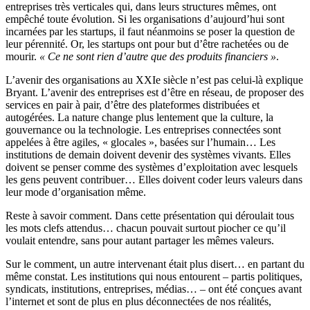
entreprises très verticales qui, dans leurs structures mêmes, ont
empêché toute évolution. Si les organisations d’aujourd’hui sont
incarnées par les startups, il faut néanmoins se poser la question de
leur pérennité. Or, les startups ont pour but d’être rachetées ou de
mourir.
« Ce ne sont rien d’autre que des produits financiers »
.
L’avenir des organisations au XXIe siècle n’est pas celui-là explique
Bryant. L’avenir des entreprises est d’être en réseau, de proposer des
services en pair à pair, d’être des plateformes distribuées et
autogérées. La nature change plus lentement que la culture, la
gouvernance ou la technologie. Les entreprises connectées sont
appelées à être agiles, « glocales », basées sur l’humain… Les
institutions de demain doivent devenir des systèmes vivants. Elles
doivent se penser comme des systèmes d’exploitation avec lesquels
les gens peuvent contribuer… Elles doivent coder leurs valeurs dans
leur mode d’organisation même.
Reste à savoir comment. Dans cette présentation qui déroulait tous
les mots clefs attendus… chacun pouvait surtout piocher ce qu’il
voulait entendre, sans pour autant partager les mêmes valeurs.
Sur le comment, un autre intervenant était plus disert… en partant du
même constat. Les institutions qui nous entourent – partis politiques,
syndicats, institutions, entreprises, médias… – ont été conçues avant
l’internet et sont de plus en plus déconnectées de nos réalités,