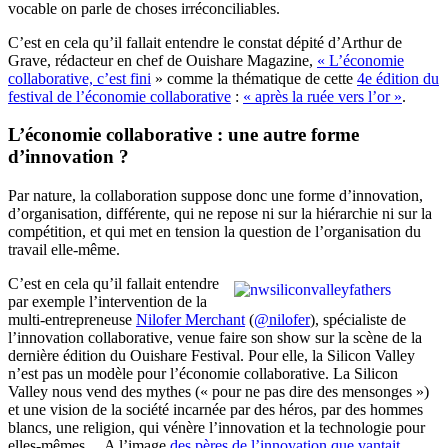
vocable on parle de choses irréconciliables.
C’est en cela qu’il fallait entendre le constat dépité d’Arthur de
Grave, rédacteur en chef de Ouishare Magazine,
« L’économie
collaborative, c’est fini
» comme la thématique de cette
4e édition du
festival de l’économie collaborative
:
« après la ruée vers l’or »
.
L’économie collaborative : une autre forme
d’innovation ?
Par nature, la collaboration suppose donc une forme d’innovation,
d’organisation, différente, qui ne repose ni sur la hiérarchie ni sur la
compétition, et qui met en tension la question de l’organisation du
travail elle-même.
C’est en cela qu’il fallait entendre
par exemple l’intervention de la
multi-entrepreneuse
Nilofer Merchant
(
@nilofer
), spécialiste de
l’innovation collaborative, venue faire son show sur la scène de la
dernière édition du Ouishare Festival. Pour elle, la Silicon Valley
n’est pas un modèle pour l’économie collaborative. La Silicon
Valley nous vend des mythes (« pour ne pas dire des mensonges »)
et une vision de la société incarnée par des héros, par des hommes
blancs, une religion, qui vénère l’innovation et la technologie pour
elles-mêmes… A l’image
des pères de l’innovation que vantait