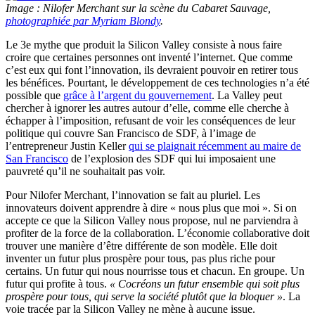
Image : Nilofer Merchant sur la scène du Cabaret Sauvage,
photographiée par Myriam Blondy
.
Le 3e mythe que produit la Silicon Valley consiste à nous faire
croire que certaines personnes ont inventé l’internet. Que comme
c’est eux qui font l’innovation, ils devraient pouvoir en retirer tous
les bénéfices. Pourtant, le développement de ces technologies n’a été
possible que
grâce à l’argent du gouvernement
. La Valley peut
chercher à ignorer les autres autour d’elle, comme elle cherche à
échapper à l’imposition, refusant de voir les conséquences de leur
politique qui couvre San Francisco de SDF, à l’image de
l’entrepreneur Justin Keller
qui se plaignait récemment au maire de
San Francisco
de l’explosion des SDF qui lui imposaient une
pauvreté qu’il ne souhaitait pas voir.
Pour Nilofer Merchant, l’innovation se fait au pluriel. Les
innovateurs doivent apprendre à dire « nous plus que moi ». Si on
accepte ce que la Silicon Valley nous propose, nul ne parviendra à
profiter de la force de la collaboration. L’économie collaborative doit
trouver une manière d’être différente de son modèle. Elle doit
inventer un futur plus prospère pour tous, pas plus riche pour
certains. Un futur qui nous nourrisse tous et chacun. En groupe. Un
futur qui profite à tous.
« Cocréons un futur ensemble qui soit plus
prospère pour tous, qui serve la société plutôt que la bloquer »
. La
voie tracée par la Silicon Valley ne mène à aucune issue.