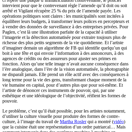
ci repère une plaque d’immatriculation contrevenante, le policier
intervient pour que le contrevenant règle l’amende qu’il doit ou soit
arrêté et Vigilant récupère 25 % du prix de l’amende payée. Les
opérations politiques sont claires : les municipalités sont incitées à
équilibrer leurs budgets, à transformer leurs polices en percepteurs et
à vendre des données de surveillance à des entreprises privées. Pour
Paglen, c’est là une illustration parfaite de la capacité à utiliser
l’imagerie et la détection automatisée pour extraire toujours plus de
richesse des plus petits segments de la vie quotidienne. Et l’artiste
d’imaginer demain un algorithme de FB qui identifie quelqu’un qui
boit à une fête et qui envoie l’information à des annonceurs, à des
agences de crédits ou des assureurs pour ajuster ses primes en
fonction. Alors qu’une telle image n’avait aucune conséquence dans
l’ère analogique, dans l’ère de la vision automatisée, la photographie
ne disparaît jamais. Elle prend un rôle actif avec des conséquences à
long terme pour la vie des gens, transformant chaque moment de la
vie humaine en capital, pour d’autres plus que pour soi-même. Et
l’artiste de dénoncer ces instruments de pouvoir, qui, par une
esthétique et une idéologique de l’objectivité, réifient les formes de
pouvoir.
Le problème, c’est qu’il était possible, pour les artistes notamment,
d’utiliser la culture visuelle pour produire des formes de contre-
culture, à l’image du travail de
Martha Rosler
qui a montré (
vidéo
)
que la cuisine était une représentation d’un ordre patriarcal… Mais