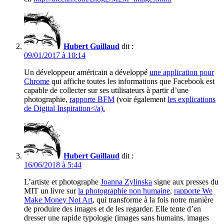
Hubert Guillaud
dit :
09/01/2017 à 10:14
Un développeur américain a développé
une application pour
Chrome
qui affiche toutes les informations que Facebook est
capable de collecter sur ses utilisateurs à partir d’une
photographie,
rapporte BFM
(voir également
les explications
de Digital Inspiration</a).
Hubert Guillaud
dit :
16/06/2018 à 5:44
L’artiste et photographe
Joanna Zylinska
signe aux presses du
MIT un livre sur
la photographie non humaine
,
rapporte We
Make Money Not Art
, qui transforme à la fois notre manière
de produire des images et de les regarder. Elle tente d’en
dresser une rapide typologie (images sans humains, images