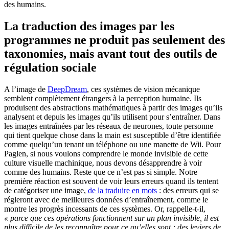
des humains.
La traduction des images par les
programmes ne produit pas seulement des
taxonomies, mais avant tout des outils de
régulation sociale
A l’image de
DeepDream
, ces systèmes de vision mécanique
semblent complètement étrangers à la perception humaine. Ils
produisent des abstractions mathématiques à partir des images qu’ils
analysent et depuis les images qu’ils utilisent pour s’entraîner. Dans
les images entraînées par les réseaux de neurones, toute personne
qui tient quelque chose dans la main est susceptible d’être identifiée
comme quelqu’un tenant un téléphone ou une manette de Wii. Pour
Paglen, si nous voulons comprendre le monde invisible de cette
culture visuelle machinique, nous devons désapprendre à voir
comme des humains. Reste que ce n’est pas si simple. Notre
première réaction est souvent de voir leurs erreurs quand ils tentent
de catégoriser une image,
de la traduire en mots
: des erreurs qui se
régleront avec de meilleures données d’entraînement, comme le
montre les progrès incessants de ces systèmes. Or, rappelle-t-il,
« parce que ces opérations fonctionnent sur un plan invisible, il est
plus difficile de les reconnaître pour ce qu’elles sont : des leviers de