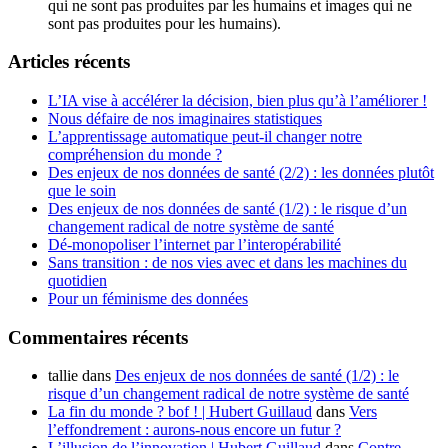
qui ne sont pas produites par les humains et images qui ne
sont pas produites pour les humains).
Articles récents
L’IA vise à accélérer la décision, bien plus qu’à l’améliorer !
Nous défaire de nos imaginaires statistiques
L’apprentissage automatique peut-il changer notre
compréhension du monde ?
Des enjeux de nos données de santé (2/2) : les données plutôt
que le soin
Des enjeux de nos données de santé (1/2) : le risque d’un
changement radical de notre système de santé
Dé-monopoliser l’internet par l’interopérabilité
Sans transition : de nos vies avec et dans les machines du
quotidien
Pour un féminisme des données
Commentaires récents
tallie
dans
Des enjeux de nos données de santé (1/2) : le
risque d’un changement radical de notre système de santé
La fin du monde ? bof ! | Hubert Guillaud
dans
Vers
l’effondrement : aurons-nous encore un futur ?
L’illusion de l’innovation | Hubert Guillaud
dans
Contre