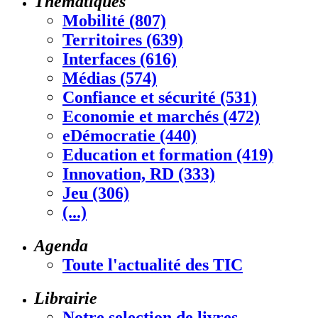
Thématiques
Mobilité (807)
Territoires (639)
Interfaces (616)
Médias (574)
Confiance et sécurité (531)
Economie et marchés (472)
eDémocratie (440)
Education et formation (419)
Innovation, RD (333)
Jeu (306)
(...)
Agenda
Toute l'actualité des TIC
Librairie
Notre selection de livres