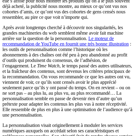
elle s’affole pour nous montrer les produits qu’on a le plus souvent
déjà acheté, la publicité nous montre, au mieux ce qu’ont vus nos
cohortes d’amis, ce qu’ont vus des cohortes de gens censés nous
ressembler, au pire ce que voit n’importe qui.
Après avoir longtemps cherché à découvrir nos singularités, les
grandes machineries du web semblent même avoir fait machine
arrière sur la question de la personnalisation.
Le moteur de
recommandation de YouTube en fournit une très bonne illustration
:
les outils de personnalisation comme l’historique où les
abonnements à des chaînes ont été peu à peu abandonné au profit
d’outils qui produisent du consensus, de l’adhésion, de
l’engagement. Le
Time Watch
, le temps passé des autres utilisateurs,
et la fraîcheur des contenus, sont devenus les critères principaux de
la recommandation. On vous recommande ce que les autres ont vu,
viennent de voir, ce qu’ils sont censés avoir le plus apprécié
seulement parce qu’ils y ont passé du temps. On en revient – ou on
ne sort pas – au plus lu, au plus vu, au plus recommandé… La
personnalisation semble en passe de devenir rien d’autre qu’un
prétexte pour adapter les contenus les plus vus à notre réceptivité.
Elle ressemble de plus en plus à une optimisation de l’audience qu’à
une personnalisation.
La personnalisation visait originellement à moduler les services
numériques auxquels on accédait selon ses caractéristiques et