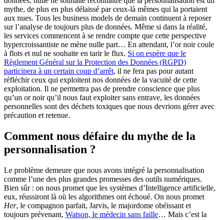
données, nulle ne souhaite reconnaitre que la personnalisation est un
mythe, de plus en plus délaissé par ceux-là mêmes qui la portaient
aux nues. Tous les business models de demain continuent à reposer
sur l’analyse de toujours plus de données. Même si dans la réalité,
les services commencent à se rendre compte que cette perspective
hypercroissantiste ne mène nulle part… En attendant, l’or noir coule
à flots et nul ne souhaite en tarir le flux.
Si on espère que le
Règlement Général sur la Protection des Données (RGPD)
participera à un certain coup d’arrêt
, il ne fera pas pour autant
réfléchir ceux qui exploitent nos données de la vacuité de cette
exploitation. Il ne permettra pas de prendre conscience que plus
qu’un or noir qu’il nous faut exploiter sans entrave, les données
personnelles sont des déchets toxiques que nous devrions gérer avec
précaution et retenue.
Comment nous défaire du mythe de la
personnalisation ?
Le problème demeure que nous avons intégré la personnalisation
comme l’une des plus grandes promesses des outils numériques.
Bien sûr : on nous promet que les systèmes d’Intelligence artificielle,
eux, réussiront là où les algorithmes ont échoué. On nous promet
Her
, le compagnon parfait, Jarvis, le majordome obéissant et
toujours prévenant,
Watson, le médecin sans faille
… Mais c’est la