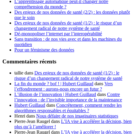
L’apprentissage automatique peut-il changer notre
compréhension du monde ?
Des enjeux de nos données de santé (2/2) : les données plutôt
que le soin
Des enjeux de nos données de santé (1/2) : le risque d’un
changement radical de notre système de santé
Dé-monopoliser l’internet par l’interopérabilité
Sans transition : de nos vies avec et dans les machines du
quotidien
Pour un féminisme des données
Commentaires récents
tallie
dans
Des enjeux de nos données de santé (1/2) : le
risque d’un changement radical de notre système de santé
La fin du monde ? bof ! | Hubert Guillaud
dans
Vers
l’effondrement : aurons-nous encore un futur ?
L’illusion de l’innovation | Hubert Guillaud
dans
Contre
l’innovation : de l’invisible importance de la maintenance
Hubert Guillaud
dans
Concrètement, comment rendre les
algorithmes responsables et équitables ?
Henri
dans
Nous défaire de nos imaginaires statistiques
Pierre-Jean Raugel
dans
L’IA vise à accélérer la décision, bien
plus qu’à l’améliorer !
Pierre-Jean Raugel
dans
L’IA vise à accélérer la décision, bien