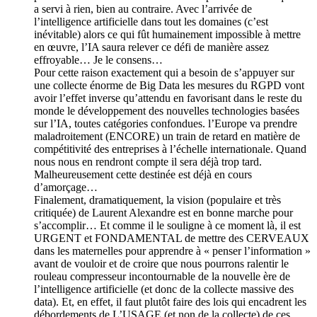
a servi à rien, bien au contraire. Avec l’arrivée de
l’intelligence artificielle dans tout les domaines (c’est
inévitable) alors ce qui fût humainement impossible à mettre
en œuvre, l’IA saura relever ce défi de manière assez
effroyable… Je le consens…
Pour cette raison exactement qui a besoin de s’appuyer sur
une collecte énorme de Big Data les mesures du RGPD vont
avoir l’effet inverse qu’attendu en favorisant dans le reste du
monde le développement des nouvelles technologies basées
sur l’IA, toutes catégories confondues. l’Europe va prendre
maladroitement (ENCORE) un train de retard en matière de
compétitivité des entreprises à l’échelle internationale. Quand
nous nous en rendront compte il sera déjà trop tard.
Malheureusement cette destinée est déjà en cours
d’amorçage…
Finalement, dramatiquement, la vision (populaire et très
critiquée) de Laurent Alexandre est en bonne marche pour
s’accomplir… Et comme il le souligne à ce moment là, il est
URGENT et FONDAMENTAL de mettre des CERVEAUX
dans les maternelles pour apprendre à « penser l’information »
avant de vouloir et de croire que nous pourrons ralentir le
rouleau compresseur incontournable de la nouvelle ère de
l’intelligence artificielle (et donc de la collecte massive des
data). Et, en effet, il faut plutôt faire des lois qui encadrent les
débordements de L’USAGE (et non de la collecte) de ces