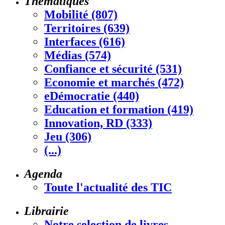
Thématiques
Mobilité (807)
Territoires (639)
Interfaces (616)
Médias (574)
Confiance et sécurité (531)
Economie et marchés (472)
eDémocratie (440)
Education et formation (419)
Innovation, RD (333)
Jeu (306)
(...)
Agenda
Toute l'actualité des TIC
Librairie
Notre selection de livres