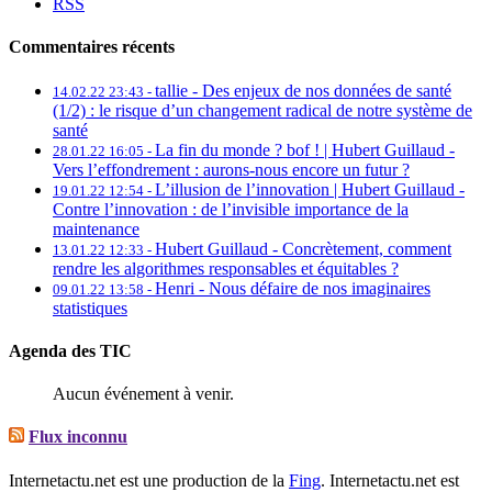
RSS
Commentaires récents
tallie -
Des enjeux de nos données de santé
14.02.22 23:43 -
(1/2) : le risque d’un changement radical de notre système de
santé
La fin du monde ? bof ! | Hubert Guillaud -
28.01.22 16:05 -
Vers l’effondrement : aurons-nous encore un futur ?
L’illusion de l’innovation | Hubert Guillaud -
19.01.22 12:54 -
Contre l’innovation : de l’invisible importance de la
maintenance
Hubert Guillaud -
Concrètement, comment
13.01.22 12:33 -
rendre les algorithmes responsables et équitables ?
Henri -
Nous défaire de nos imaginaires
09.01.22 13:58 -
statistiques
Agenda des TIC
Aucun événement à venir.
Flux inconnu
Internetactu.net est une production de la
Fing
. Internetactu.net est