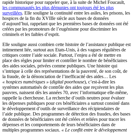
rapide historique pour rappeler que, à la suite de Michel Foucault,
les communautés les plus démunies ont toujours été les plus
surveillées
. Elle souligne la continuité entre les asiles, les prisons, les
hospices de la fin du XVIIIe siècle aux bases de données
d’aujourd’hui, rappelant que les premières bases de données ont été
créées par les promoteurs de l’eugénisme pour discriminer les
criminels et les faibles d’esprit.
Elle souligne aussi combien cette histoire de l’assistance publique est
intimement liée, surtout aux Etats-Unis, à des vagues régulières de
critiques contre l’aide sociale. Partout, l’enjeu a été de mettre en
place des règles pour limiter et contrôler le nombre de bénéficiaires
des aides sociales, privées comme publiques. Une histoire qui
s’intrique à celle des représentations de la pauvreté, de son coût, de
la fraude, de la dénonciation de l’inefficacité des aides… Les
« hospices numériques »
(
digital poorhouse
), c’est-à-dire les
systèmes automatisés de contrôle des aides que reçoivent les plus
pauvres, naissent dès les années 70, avec l’informatique elle-même,
rappelle la chercheuse. La recherche d’outils neutres pour évaluer
les dépenses publiques pour ces bénéficiaires a surtout consisté dans
le développement d’outils de surveillance des récipiendaires de
l’aide publique. Des programmes de détection des fraudes, des bases
de données de bénéficiaires ont été créées et reliées pour tracer les
dépenses et les comportements de leurs bénéficiaires dans de
multiples programmes sociaux.
« Le conflit entre le développement