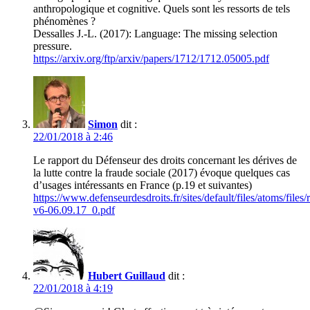
anthropologique et cognitive. Quels sont les ressorts de tels
phénomènes ?
Dessalles J.-L. (2017): Language: The missing selection
pressure.
https://arxiv.org/ftp/arxiv/papers/1712/1712.05005.pdf
Simon
dit :
22/01/2018 à 2:46
Le rapport du Défenseur des droits concernant les dérives de
la lutte contre la fraude sociale (2017) évoque quelques cas
d’usages intéressants en France (p.19 et suivantes)
https://www.defenseurdesdroits.fr/sites/default/files/atoms/files
v6-06.09.17_0.pdf
Hubert Guillaud
dit :
22/01/2018 à 4:19