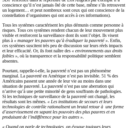
conscience qu’il n’est jamais ôté de cette base, même s’ils retrouvent
un logement… et peut nombreux sont ceux qui ont conscience de la
constellation d’organismes qui ont accès à ces informations).
Tous les systèmes caractérisent les plus démunis comme personne à
risques. Tous ces systèmes rendent chacun de leur mouvement plus
visible et renforcent la surveillance dont ils sont l’objet. Ils visent
plus à
« manager les pauvres qu’à éradiquer la pauvreté »
. Enfin,
ces systèmes suscitent très peu de discussion sur leurs réels impacts
et leur efficacité. Or, ils font naître des
« environnements aux droits
faibles »
, où la transparence et la responsabilité politique semblent
absentes.
Pourtant, rappelle-t-elle, la pauvreté n’est pas un phénomène
marginal. La pauvreté en Amérique n’est pas invisible. 51 % des
Américains passent une année de leur vie au moins dans une
situation de pauvreté. La pauvreté n’est pas une aberration qui
n’arrive qu’à une petite minorité de gens souffrants de pathologies.
Si les techniques de surveillance de la pauvreté ont changé, les
résultats sont les mêmes.
« Les institutions de secours et leurs
technologies de contrôle rationalisent un brutal retour à une forme
d’asservissement en sapant les pouvoirs des plus pauvres et en
produisant de l’indifférence pour les autres »
.
« Quand on parle de technologies, on évoque toujours leurs