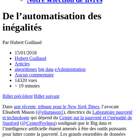
De l’automatisation des
inégalités
Par Hubert Guillaud
15/01/2018
Hubert Guillaud
Articles
algorithmes
big data
eAdministration
Aucun commentaire
14320 vues
~ 19 minutes
Billet précédent
Billet suivant
Dans
une récente tribune pour le
New York Times
, l’avocate
Elisabeth Mason (
@elismason1
), directrice du
Laboratoire pauvreté
et technologie
qui dépend du
Centre sur la pauvreté et l’inégalité de
Stanford
(
@CenterPovlneq
) soulignait que le Big data et
l’intelligence artificielle étaient amenés à être des outils puissants
pour lutter contre la pauvreté. Les grands ensembles de données