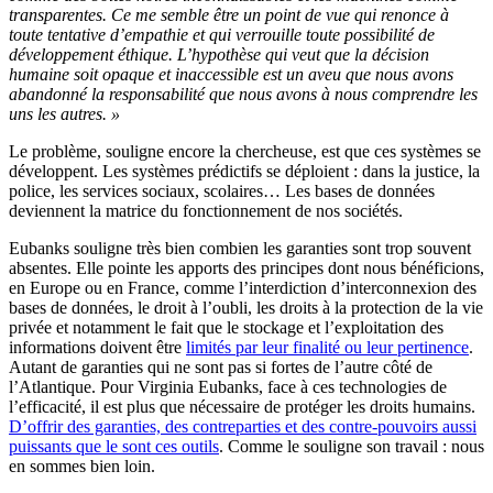
transparentes. Ce me semble être un point de vue qui renonce à
toute tentative d’empathie et qui verrouille toute possibilité de
développement éthique. L’hypothèse qui veut que la décision
humaine soit opaque et inaccessible est un aveu que nous avons
abandonné la responsabilité que nous avons à nous comprendre les
uns les autres. »
Le problème, souligne encore la chercheuse, est que ces systèmes se
développent. Les systèmes prédictifs se déploient : dans la justice, la
police, les services sociaux, scolaires… Les bases de données
deviennent la matrice du fonctionnement de nos sociétés.
Eubanks souligne très bien combien les garanties sont trop souvent
absentes. Elle pointe les apports des principes dont nous bénéficions,
en Europe ou en France, comme l’interdiction d’interconnexion des
bases de données, le droit à l’oubli, les droits à la protection de la vie
privée et notamment le fait que le stockage et l’exploitation des
informations doivent être
limités par leur finalité ou leur pertinence
.
Autant de garanties qui ne sont pas si fortes de l’autre côté de
l’Atlantique. Pour Virginia Eubanks, face à ces technologies de
l’efficacité, il est plus que nécessaire de protéger les droits humains.
D’offrir des garanties, des contreparties et des contre-pouvoirs aussi
puissants que le sont ces outils
. Comme le souligne son travail : nous
en sommes bien loin.