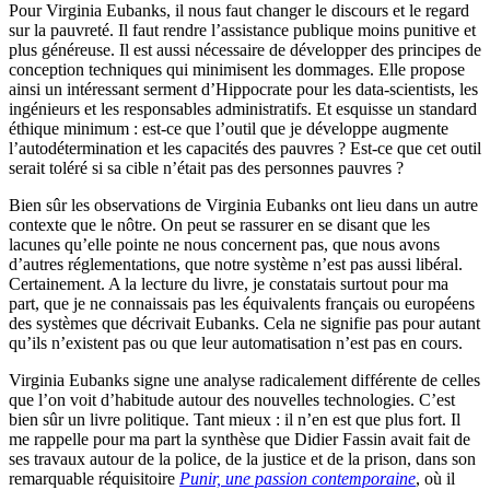
Pour Virginia Eubanks, il nous faut changer le discours et le regard
sur la pauvreté. Il faut rendre l’assistance publique moins punitive et
plus généreuse. Il est aussi nécessaire de développer des principes de
conception techniques qui minimisent les dommages. Elle propose
ainsi un intéressant serment d’Hippocrate pour les data-scientists, les
ingénieurs et les responsables administratifs. Et esquisse un standard
éthique minimum : est-ce que l’outil que je développe augmente
l’autodétermination et les capacités des pauvres ? Est-ce que cet outil
serait toléré si sa cible n’était pas des personnes pauvres ?
Bien sûr les observations de Virginia Eubanks ont lieu dans un autre
contexte que le nôtre. On peut se rassurer en se disant que les
lacunes qu’elle pointe ne nous concernent pas, que nous avons
d’autres réglementations, que notre système n’est pas aussi libéral.
Certainement. A la lecture du livre, je constatais surtout pour ma
part, que je ne connaissais pas les équivalents français ou européens
des systèmes que décrivait Eubanks. Cela ne signifie pas pour autant
qu’ils n’existent pas ou que leur automatisation n’est pas en cours.
Virginia Eubanks signe une analyse radicalement différente de celles
que l’on voit d’habitude autour des nouvelles technologies. C’est
bien sûr un livre politique. Tant mieux : il n’en est que plus fort. Il
me rappelle pour ma part la synthèse que Didier Fassin avait fait de
ses travaux autour de la police, de la justice et de la prison, dans son
remarquable réquisitoire
Punir, une passion contemporaine
, où il