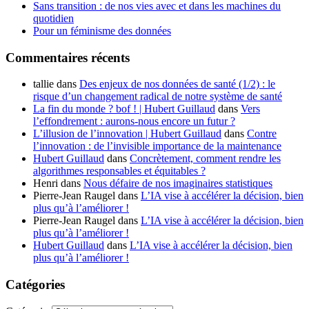
Sans transition : de nos vies avec et dans les machines du
quotidien
Pour un féminisme des données
Commentaires récents
tallie
dans
Des enjeux de nos données de santé (1/2) : le
risque d’un changement radical de notre système de santé
La fin du monde ? bof ! | Hubert Guillaud
dans
Vers
l’effondrement : aurons-nous encore un futur ?
L’illusion de l’innovation | Hubert Guillaud
dans
Contre
l’innovation : de l’invisible importance de la maintenance
Hubert Guillaud
dans
Concrètement, comment rendre les
algorithmes responsables et équitables ?
Henri
dans
Nous défaire de nos imaginaires statistiques
Pierre-Jean Raugel
dans
L’IA vise à accélérer la décision, bien
plus qu’à l’améliorer !
Pierre-Jean Raugel
dans
L’IA vise à accélérer la décision, bien
plus qu’à l’améliorer !
Hubert Guillaud
dans
L’IA vise à accélérer la décision, bien
plus qu’à l’améliorer !
Catégories