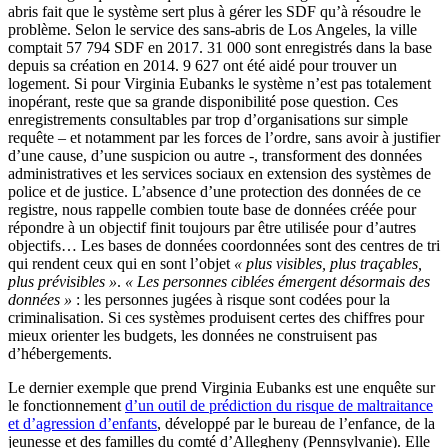
abris fait que le système sert plus à gérer les SDF qu’à résoudre le
problème. Selon le service des sans-abris de Los Angeles, la ville
comptait 57 794 SDF en 2017. 31 000 sont enregistrés dans la base
depuis sa création en 2014. 9 627 ont été aidé pour trouver un
logement. Si pour Virginia Eubanks le système n’est pas totalement
inopérant, reste que sa grande disponibilité pose question. Ces
enregistrements consultables par trop d’organisations sur simple
requête – et notamment par les forces de l’ordre, sans avoir à justifier
d’une cause, d’une suspicion ou autre -, transforment des données
administratives et les services sociaux en extension des systèmes de
police et de justice. L’absence d’une protection des données de ce
registre, nous rappelle combien toute base de données créée pour
répondre à un objectif finit toujours par être utilisée pour d’autres
objectifs… Les bases de données coordonnées sont des centres de tri
qui rendent ceux qui en sont l’objet
« plus visibles, plus traçables,
plus prévisibles »
.
« Les personnes ciblées émergent désormais des
données »
: les personnes jugées à risque sont codées pour la
criminalisation. Si ces systèmes produisent certes des chiffres pour
mieux orienter les budgets, les données ne construisent pas
d’hébergements.
Le dernier exemple que prend Virginia Eubanks est une enquête sur
le fonctionnement
d’un outil de prédiction du risque de maltraitance
et d’agression d’enfants
, développé par le bureau de l’enfance, de la
jeunesse et des familles du comté d’Allegheny (Pennsylvanie). Elle