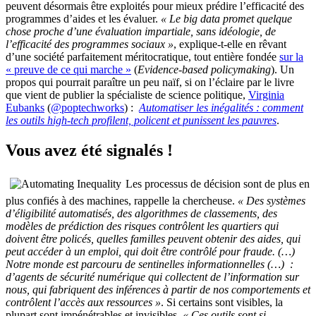
peuvent désormais être exploités pour mieux prédire l’efficacité des
programmes d’aides et les évaluer.
« Le big data promet quelque
chose proche d’une évaluation impartiale, sans idéologie, de
l’efficacité des programmes sociaux »
, explique-t-elle en rêvant
d’une société parfaitement méritocratique, tout entière fondée
sur la
« preuve de ce qui marche »
(
Evidence-based policymaking
). Un
propos qui pourrait paraître un peu naïf, si on l’éclaire par le livre
que vient de publier la spécialiste de science politique,
Virginia
Eubanks
(
@poptechworks
) :
Automatiser les inégalités : comment
les outils high-tech profilent, policent et punissent les pauvres
.
Vous avez été signalés !
Les processus de décision sont de plus en
plus confiés à des machines, rappelle la chercheuse.
« Des systèmes
d’éligibilité automatisés, des algorithmes de classements, des
modèles de prédiction des risques contrôlent les quartiers qui
doivent être policés, quelles familles peuvent obtenir des aides, qui
peut accéder à un emploi, qui doit être contrôlé pour fraude. (…)
Notre monde est parcouru de sentinelles informationnelles (…) :
d’agents de sécurité numérique qui collectent de l’information sur
nous, qui fabriquent des inférences à partir de nos comportements et
contrôlent l’accès aux ressources »
. Si certains sont visibles, la
plupart sont impénétrables et invisibles.
« Ces outils sont si