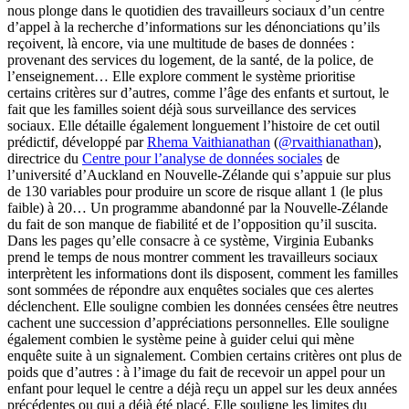
nous plonge dans le quotidien des travailleurs sociaux d’un centre
d’appel à la recherche d’informations sur les dénonciations qu’ils
reçoivent, là encore, via une multitude de bases de données :
provenant des services du logement, de la santé, de la police, de
l’enseignement… Elle explore comment le système prioritise
certains critères sur d’autres, comme l’âge des enfants et surtout, le
fait que les familles soient déjà sous surveillance des services
sociaux. Elle détaille également longuement l’histoire de cet outil
prédictif, développé par
Rhema Vaithianathan
(
@rvaithianathan
),
directrice du
Centre pour l’analyse de données sociales
de
l’université d’Auckland en Nouvelle-Zélande qui s’appuie sur plus
de 130 variables pour produire un score de risque allant 1 (le plus
faible) à 20… Un programme abandonné par la Nouvelle-Zélande
du fait de son manque de fiabilité et de l’opposition qu’il suscita.
Dans les pages qu’elle consacre à ce système, Virginia Eubanks
prend le temps de nous montrer comment les travailleurs sociaux
interprètent les informations dont ils disposent, comment les familles
sont sommées de répondre aux enquêtes sociales que ces alertes
déclenchent. Elle souligne combien les données censées être neutres
cachent une succession d’appréciations personnelles. Elle souligne
également combien le système peine à guider celui qui mène
enquête suite à un signalement. Combien certains critères ont plus de
poids que d’autres : à l’image du fait de recevoir un appel pour un
enfant pour lequel le centre a déjà reçu un appel sur les deux années
précédentes ou qui a déjà été placé. Elle souligne les limites du