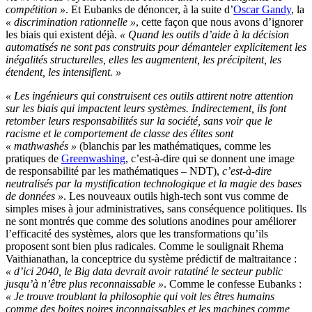
compétition »
. Et Eubanks de dénoncer, à la suite d’
Oscar Gandy
, la
« discrimination rationnelle »
, cette façon que nous avons d’ignorer
les biais qui existent déjà.
« Quand les outils d’aide à la décision
automatisés ne sont pas construits pour démanteler explicitement les
inégalités structurelles, elles les augmentent, les précipitent, les
étendent, les intensifient. »
« Les ingénieurs qui construisent ces outils attirent notre attention
sur les biais qui impactent leurs systèmes. Indirectement, ils font
retomber leurs responsabilités sur la société, sans voir que le
racisme et le comportement de classe des élites sont
« mathwashés »
(blanchis par les mathématiques, comme les
pratiques de
Greenwashing
, c’est-à-dire qui se donnent une image
de responsabilité par les mathématiques – NDT),
c’est-à-dire
neutralisés par la mystification technologique et la magie des bases
de données »
. Les nouveaux outils high-tech sont vus comme de
simples mises à jour administratives, sans conséquence politiques. Ils
ne sont montrés que comme des solutions anodines pour améliorer
l’efficacité des systèmes, alors que les transformations qu’ils
proposent sont bien plus radicales. Comme le soulignait Rhema
Vaithianathan, la conceptrice du système prédictif de maltraitance :
« d’ici 2040, le Big data devrait avoir ratatiné le secteur public
jusqu’à n’être plus reconnaissable »
. Comme le confesse Eubanks :
« Je trouve troublant la philosophie qui voit les êtres humains
comme des boites noires inconnaissables et les machines comme