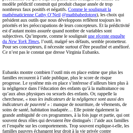
modèle prédictif construit qui produit chaque année de trop
nombreux faux positifs et négatifs.
Comme le soulignait la
mathématicienne Cathy O’Neil
@mathbabedotorg
), les choix qui
président aux outils que nous développons reflètent toujours les
priorités et les préoccupations de leurs concepteurs. Et la prédictivité
est d’autant moins assurée quand nombre de variables sont
subjectives. Qu’importe, comme le soulignait
une récente enquête
du
New York Times
, l’outil, malgré ses défauts, semble prometteur.
Pour ses concepteurs, il nécessite surtout d’être peaufiné et amélioré.
Ce n’est pas le constat que dresse Virginia Eubanks.
Eubanks montre combien l’outil mis en place estime que plus les
familles recourent à l’aide publique, plus le score de risque
progresse. Le système mis en place s’intéresse d’ailleurs bien plus à
la négligence dans l’éducation des enfants qu’à la maltraitance ou
qu’aux abus physiques ou sexuels des enfants. Or, rappelle la
chercheuse,
« tous les indicateurs de la négligence sont aussi des
indicateurs de pauvreté »
: manque de nourriture, de vêtements, de
soins de santé, habitation inadaptée… Elle pointe également la
grande ambiguïté de ces programmes, à la fois juge et partie, qui ont
souvent deux rôles qui devraient être distingués : l’aide aux familles
et l’enquête sur les comportements. Trop souvent explique-t-elle, les
familles pauvres échangent leur droit à la vie privée contre