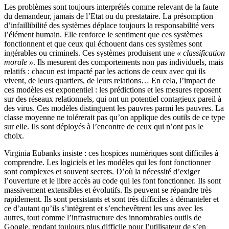
Les problèmes sont toujours interprétés comme relevant de la faute
du demandeur, jamais de l’Etat ou du prestataire. La présomption
d’infaillibilité des systèmes déplace toujours la responsabilité vers
l’élément humain. Elle renforce le sentiment que ces systèmes
fonctionnent et que ceux qui échouent dans ces systèmes sont
ingérables ou criminels. Ces systèmes produisent une
« classification
morale »
. Ils mesurent des comportements non pas individuels, mais
relatifs : chacun est impacté par les actions de ceux avec qui ils
vivent, de leurs quartiers, de leurs relations… En cela, l’impact de
ces modèles est exponentiel : les prédictions et les mesures reposent
sur des réseaux relationnels, qui ont un potentiel contagieux pareil à
des virus. Ces modèles distinguent les pauvres parmi les pauvres. La
classe moyenne ne tolérerait pas qu’on applique des outils de ce type
sur elle. Ils sont déployés à l’encontre de ceux qui n’ont pas le
choix.
Virginia Eubanks insiste : ces hospices numériques sont difficiles à
comprendre. Les logiciels et les modèles qui les font fonctionner
sont complexes et souvent secrets. D’où la nécessité d’exiger
l’ouverture et le libre accès au code qui les font fonctionner. Ils sont
massivement extensibles et évolutifs. Ils peuvent se répandre très
rapidement. Ils sont persistants et sont très difficiles à démanteler et
ce d’autant qu’ils s’intègrent et s’enchevêtrent les uns avec les
autres, tout comme l’infrastructure des innombrables outils de
Google, rendant toujours plus difficile pour l’utilisateur de s’en