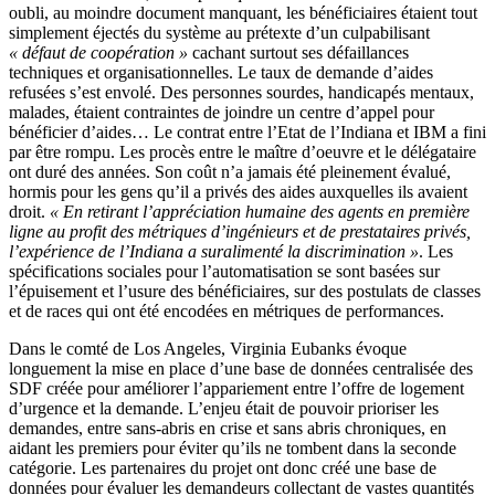
oubli, au moindre document manquant, les bénéficiaires étaient tout
simplement éjectés du système au prétexte d’un culpabilisant
« défaut de coopération »
cachant surtout ses défaillances
techniques et organisationnelles. Le taux de demande d’aides
refusées s’est envolé. Des personnes sourdes, handicapés mentaux,
malades, étaient contraintes de joindre un centre d’appel pour
bénéficier d’aides… Le contrat entre l’Etat de l’Indiana et IBM a fini
par être rompu. Les procès entre le maître d’oeuvre et le délégataire
ont duré des années. Son coût n’a jamais été pleinement évalué,
hormis pour les gens qu’il a privés des aides auxquelles ils avaient
droit.
« En retirant l’appréciation humaine des agents en première
ligne au profit des métriques d’ingénieurs et de prestataires privés,
l’expérience de l’Indiana a suralimenté la discrimination »
. Les
spécifications sociales pour l’automatisation se sont basées sur
l’épuisement et l’usure des bénéficiaires, sur des postulats de classes
et de races qui ont été encodées en métriques de performances.
Dans le comté de Los Angeles, Virginia Eubanks évoque
longuement la mise en place d’une base de données centralisée des
SDF créée pour améliorer l’appariement entre l’offre de logement
d’urgence et la demande. L’enjeu était de pouvoir prioriser les
demandes, entre sans-abris en crise et sans abris chroniques, en
aidant les premiers pour éviter qu’ils ne tombent dans la seconde
catégorie. Les partenaires du projet ont donc créé une base de
données pour évaluer les demandeurs collectant de vastes quantités