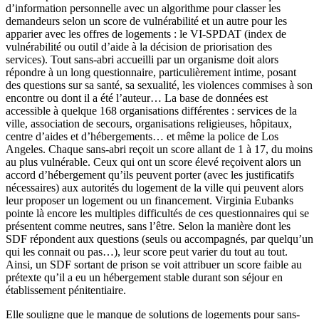
d’information personnelle avec un algorithme pour classer les
demandeurs selon un score de vulnérabilité et un autre pour les
apparier avec les offres de logements : le VI-SPDAT (index de
vulnérabilité ou outil d’aide à la décision de priorisation des
services). Tout sans-abri accueilli par un organisme doit alors
répondre à un long questionnaire, particulièrement intime, posant
des questions sur sa santé, sa sexualité, les violences commises à son
encontre ou dont il a été l’auteur… La base de données est
accessible à quelque 168 organisations différentes : services de la
ville, association de secours, organisations religieuses, hôpitaux,
centre d’aides et d’hébergements… et même la police de Los
Angeles. Chaque sans-abri reçoit un score allant de 1 à 17, du moins
au plus vulnérable. Ceux qui ont un score élevé reçoivent alors un
accord d’hébergement qu’ils peuvent porter (avec les justificatifs
nécessaires) aux autorités du logement de la ville qui peuvent alors
leur proposer un logement ou un financement. Virginia Eubanks
pointe là encore les multiples difficultés de ces questionnaires qui se
présentent comme neutres, sans l’être. Selon la manière dont les
SDF répondent aux questions (seuls ou accompagnés, par quelqu’un
qui les connait ou pas…), leur score peut varier du tout au tout.
Ainsi, un SDF sortant de prison se voit attribuer un score faible au
prétexte qu’il a eu un hébergement stable durant son séjour en
établissement pénitentiaire.
Elle souligne que le manque de solutions de logements pour sans-