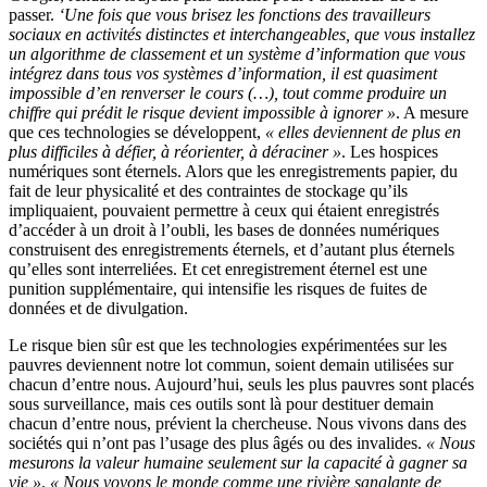
passer.
‘Une fois que vous brisez les fonctions des travailleurs
sociaux en activités distinctes et interchangeables, que vous installez
un algorithme de classement et un système d’information que vous
intégrez dans tous vos systèmes d’information, il est quasiment
impossible d’en renverser le cours (…), tout comme produire un
chiffre qui prédit le risque devient impossible à ignorer »
. A mesure
que ces technologies se développent,
« elles deviennent de plus en
plus difficiles à défier, à réorienter, à déraciner »
. Les hospices
numériques sont éternels. Alors que les enregistrements papier, du
fait de leur physicalité et des contraintes de stockage qu’ils
impliquaient, pouvaient permettre à ceux qui étaient enregistrés
d’accéder à un droit à l’oubli, les bases de données numériques
construisent des enregistrements éternels, et d’autant plus éternels
qu’elles sont interreliées. Et cet enregistrement éternel est une
punition supplémentaire, qui intensifie les risques de fuites de
données et de divulgation.
Le risque bien sûr est que les technologies expérimentées sur les
pauvres deviennent notre lot commun, soient demain utilisées sur
chacun d’entre nous. Aujourd’hui, seuls les plus pauvres sont placés
sous surveillance, mais ces outils sont là pour destituer demain
chacun d’entre nous, prévient la chercheuse. Nous vivons dans des
sociétés qui n’ont pas l’usage des plus âgés ou des invalides.
« Nous
mesurons la valeur humaine seulement sur la capacité à gagner sa
vie »
.
« Nous voyons le monde comme une rivière sanglante de