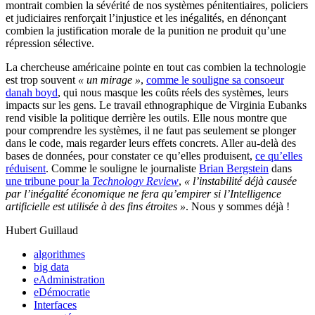
montrait combien la sévérité de nos systèmes pénitentiaires, policiers
et judiciaires renforçait l’injustice et les inégalités, en dénonçant
combien la justification morale de la punition ne produit qu’une
répression sélective.
La chercheuse américaine pointe en tout cas combien la technologie
est trop souvent
« un mirage »
,
comme le souligne sa consoeur
danah boyd
, qui nous masque les coûts réels des systèmes, leurs
impacts sur les gens. Le travail ethnographique de Virginia Eubanks
rend visible la politique derrière les outils. Elle nous montre que
pour comprendre les systèmes, il ne faut pas seulement se plonger
dans le code, mais regarder leurs effets concrets. Aller au-delà des
bases de données, pour constater ce qu’elles produisent,
ce qu’elles
réduisent
. Comme le souligne le journaliste
Brian Bergstein
dans
une tribune pour la
Technology Review
,
« l’instabilité déjà causée
par l’inégalité économique ne fera qu’empirer si l’Intelligence
artificielle est utilisée à des fins étroites »
. Nous y sommes déjà !
Hubert Guillaud
algorithmes
big data
eAdministration
eDémocratie
Interfaces