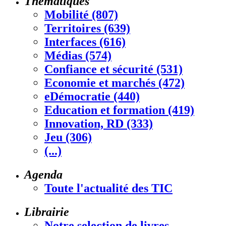
Thématiques
Mobilité (807)
Territoires (639)
Interfaces (616)
Médias (574)
Confiance et sécurité (531)
Economie et marchés (472)
eDémocratie (440)
Education et formation (419)
Innovation, RD (333)
Jeu (306)
(...)
Agenda
Toute l'actualité des TIC
Librairie
Notre selection de livres