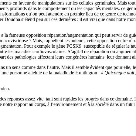
ments en faveur de manipulations sur les cellules germinales. Mais tout
nts profonds dans le comportement ou les capacités mentales, ce genre
nsformations qu’on peut attendre en premier lieu de ce genre de technol
r Doudna s’étend peu sur ces dernières : il est vrai que dans notre mo
y a la fameuse opposition réparation/augmentation qui peut servir de guid
coviscidose ? Mais, rappellent les auteurs, cette opposition entre répa
d’augmentation. Pour exemple le gène PCSK9, susceptible de réguler le ta
tre les maladies cardiovasculaires. S’agit-il de réparation ou augmentat
art des pathologies affectant leurs congénères humains, leur donnant ai
s un sens comme dans l’autre. Mais il semble évident que pour elle, le 
e, une personne atteinte de la maladie de Huntington :
« Quiconque doit f
udna.
r des réponses assez vite, tant sont rapides les progrès dans ce domaine.
notre rapport au corps, à l’environnement et à la société dans un futur