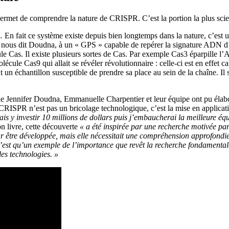
permet de comprendre la nature de CRISPR. C’est la portion la plus scien
n fait ce système existe depuis bien longtemps dans la nature, c’est 
ous dit Doudna, à un « GPS » capable de repérer la signature ADN d’un 
e Cas. Il existe plusieurs sortes de Cas. Par exemple Cas3 éparpille l
olécule Cas9 qui allait se révéler révolutionnaire : celle-ci est en eff
 un échantillon susceptible de prendre sa place au sein de la chaîne. Il 
que Jennifer Doudna, Emmanuelle Charpentier et leur équipe ont pu éla
le. CRISPR n’est pas un bricolage technologique, c’est la mise en applic
s y investir 10 millions de dollars puis j’embaucherai la meilleure équ
n livre, cette découverte
« a été inspirée par une recherche motivée pa
 être développée, mais elle nécessitait une compréhension approfondie 
n’est qu’un exemple de l’importance que revêt la recherche fondamentale
es technologies. »