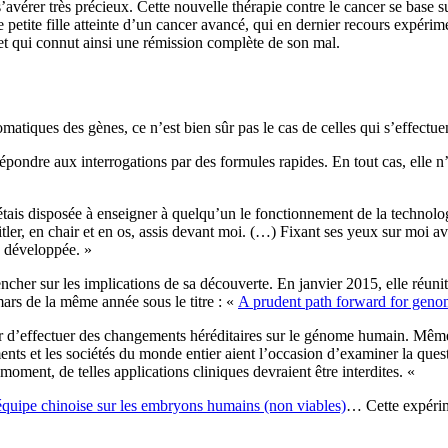
er très précieux. Cette nouvelle thérapie contre le cancer se base sur 
petite fille atteinte d’un cancer avancé, qui en dernier recours expéri
et qui connut ainsi une rémission complète de son mal.
matiques des gènes, ce n’est bien sûr pas le cas de celles qui s’effectuen
épondre aux interrogations par des formules rapides. En tout cas, elle n
tais disposée à enseigner à quelqu’un le fonctionnement de la technolo
ler, en chair et en os, assis devant moi. (…) Fixant ses yeux sur moi avec
z développée. »
ncher sur les implications de sa découverte. En janvier 2015, elle réunit
mars de la même année sous le titre : «
A prudent path forward for geno
 d’effectuer des changements héréditaires sur le génome humain. Même d
nts et les sociétés du monde entier aient l’occasion d’examiner la quest
e moment, de telles applications cliniques devraient être interdites. «
équipe chinoise sur les embryons humains (non viables)
… Cette expérime