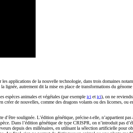
es applications de la nouvelle technologie, dans trois domaines notamme
 la lignée, autrement dit la mise en place de transformations du génome 
 des espèces animales et végétales (par exemple
ici
et
ici
), on ne reviendr
 en créer de nouvelles, comme des dragons volants ou des licornes, ou e
 d’être soulignée. L’édition génétique, précise-t-elle, n’appartient pa
èce. Dans l’édition génétique de type CRISPR, on n’introduit pas d’élém
eveurs depuis des millénaires, en utilisant la sélection artificielle pou