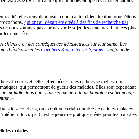
fiée via CRISPR et un autre qui aurait développé ces caractéristiques
réalité, elles renvoient juste à une réalité millénaire dont nous étions
microcochons,
qui ont au départ été créés à des fins de recherche par
cas ne nous sommes pas alarmés sur le sujet des centaines d’années plus
r leur bien-être.
des chiens a eu des conséquences dévastatrices sur leur santé. Les
nts d’épilepsie et les
Cavaliers King Charles Spaniels
souffrent de
es du corps et celles effectuées sur les cellules sexuelles, qui
somatiques, qui permettront de guérir des malades. Elles sont cependant
 une maladie dans une seule cellule germinale humaine est beaucoup
umain. «
Dans le second cas, on extrait un certain nombre de cellules malades
l’intérieur du corps. C’est le genre de pratique idéale pour les maladies
ellules malades.