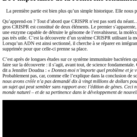
La première partie est bien plus qu’un simple historique. Elle nous 
Qu’apprend-on ? Tout d’abord que CRISPR n’est pas sorti du néant… E
gros CRISPR est constitué de deux éléments. Le premier s’apparente, n
une enzyme capable de détruire le génome de l’envahisseur, la molécul
pas très utile. C’est la découverte d’un système CRISPR utilisant la m
Lorsqu’un ADN est ainsi sectionné, il cherche à se réparer en intégrant
supprimée pour que celle-ci prenne sa place.
C’est après de longues études sur ce système immunitaire bactérien 
faire sur la découverte : il s’agit, avant tout, de science fondamenta
dit a Jennifer Doudna :
« Donnez-moi n’importe quel problème et je vai
Probablement pas, car, comme elle l’explique dans la conclusion de so
nous avons créée n’a pas demandé dix à vingt millions de dollars pour
un sujet qui peut sembler sans rapport avec l’édition de gènes. Ceci 
monde naturel – et de sa pertinence dans le développement de nouvell