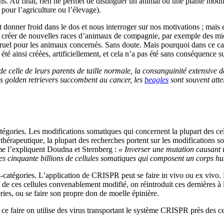
ns. Au final, rien ne permet de distinguer un animal ou une plante modi
 pour l’agriculture ou l’élevage).
nner froid dans le dos et nous interroger sur nos motivations ; mais en 
 de créer de nouvelles races d’animaux de compagnie, par exemple des 
ut cruel pour les animaux concernés. Sans doute. Mais pourquoi dans ce 
été ainsi créées, artificiellement, et cela n’a pas été sans conséquence su
e celle de leurs parents de taille normale, la consanguinité extensive 
es golden retrievers succombent au cancer, les
beagles
sont souvent attei
ories. Les modifications somatiques qui concernent la plupart des cellul
 thérapeutique, la plupart des recherches portent sur les modifications 
omme l’expliquent Doudna et Sternberg :
« Inverser une mutation causant
des cinquante billions de cellules somatiques qui composent un corps h
s-catégories. L’application de CRISPR peut se faire in vivo ou ex vivo. 
e de ces cellules convenablement modifié, on réintroduit ces dernières à 
éries, ou se faire son propre don de moelle épinière.
r ce faire on utilise des virus transportant le système CRISPR près des c