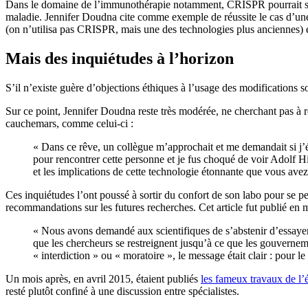
Dans le domaine de l’immunothérapie notamment, CRISPR pourrait s’avér
maladie. Jennifer Doudna cite comme exemple de réussite le cas d’une 
(on n’utilisa pas CRISPR, mais une des technologies plus anciennes) 
Mais des inquiétudes à l’horizon
S’il n’existe guère d’objections éthiques à l’usage des modifications so
Sur ce point, Jennifer Doudna reste très modérée, ne cherchant pas à r
cauchemars, comme celui-ci :
« Dans ce rêve, un collègue m’approchait et me demandait si j’é
pour rencontrer cette personne et je fus choqué de voir Adolf Hit
et les implications de cette technologie étonnante que vous ave
Ces inquiétudes l’ont poussé à sortir du confort de son labo pour se pe
recommandations sur les futures recherches. Cet article fut publié en 
« Nous avons demandé aux scientifiques de s’abstenir d’essayer
que les chercheurs se restreignent jusqu’à ce que les gouverneme
« interdiction » ou « moratoire », le message était clair : pour l
Un mois après, en avril 2015, étaient publiés
les fameux travaux de l’
resté plutôt confiné à une discussion entre spécialistes.