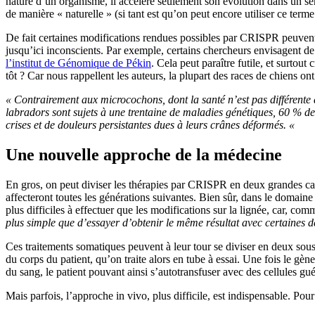
nature d’un organisme, il accélère seulement son évolution dans un se
de manière « naturelle » (si tant est qu’on peut encore utiliser ce terme
De fait certaines modifications rendues possibles par CRISPR peuvent do
jusqu’ici inconscients. Par exemple, certains chercheurs envisagent
l’institut de Génomique de Pékin
. Cela peut paraître futile, et surto
tôt ? Car nous rappellent les auteurs, la plupart des races de chiens ont 
« Contrairement aux microcochons, dont la santé n’est pas différente d
labradors sont sujets à une trentaine de maladies génétiques, 60 % d
crises et de douleurs persistantes dues à leurs crânes déformés. «
Une nouvelle approche de la médecine
En gros, on peut diviser les thérapies par CRISPR en deux grandes catég
affecteront toutes les générations suivantes. Bien sûr, dans le domaine
plus difficiles à effectuer que les modifications sur la lignée, car, c
plus simple que d’essayer d’obtenir le même résultat avec certaines 
Ces traitements somatiques peuvent à leur tour se diviser en deux sou
du corps du patient, qu’on traite alors en tube à essai. Une fois le gèn
du sang, le patient pouvant ainsi s’autotransfuser avec des cellules gu
Mais parfois, l’approche in vivo, plus difficile, est indispensable. Pou