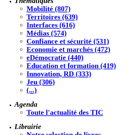
Thématiques
Mobilité (807)
Territoires (639)
Interfaces (616)
Médias (574)
Confiance et sécurité (531)
Economie et marchés (472)
eDémocratie (440)
Education et formation (419)
Innovation, RD (333)
Jeu (306)
(...)
Agenda
Toute l'actualité des TIC
Librairie
Notre selection de livres