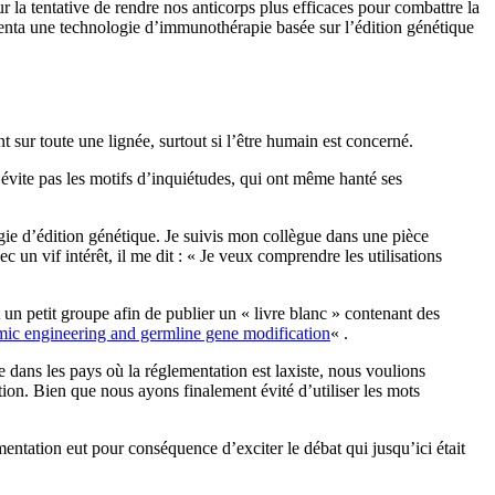
la tentative de rendre nos anticorps plus efficaces pour combattre la
menta une technologie d’immunothérapie basée sur l’édition génétique
t sur toute une lignée, surtout si l’être humain est concerné.
’évite pas les motifs d’inquiétudes, qui ont même hanté ses
gie d’édition génétique. Je suivis mon collègue dans une pièce
 un vif intérêt, il me dit : « Je veux comprendre les utilisations
 un petit groupe afin de publier un « livre blanc » contenant des
mic engineering and germline gene modification
« .
ans les pays où la réglementation est laxiste, nous voulions
ion. Bien que nous ayons finalement évité d’utiliser les mots
ntation eut pour conséquence d’exciter le débat qui jusqu’ici était