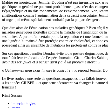
Malgré ses inquiétudes, Jennifer Doudna n’est pas insensible aux argu
génétique en général ne pourront probablement pas créer des changeme
l’épigénétique et un rôle fondamental de l’environnement. Non, les tra
améliorations comme l’augmentation de la capacité musculaire. Jennife
ni urgent, ni même spécialement souhaité par la plupart des gens.
Que dire alors de l’éradication des maladies génétiques ? Bien sûr, il 
maladies génétiques mortelles comme la maladie de Huntington ou la mu
ses limites. A partir d’un certain point, la réparation est une forme 
une lignée d’humains d’être protégée contre ce cholestérol, et donc con
possédant ainsi un ensemble de mutations les protégeant contre la plup
Sur ces questions, Jennifer Doudna évite toute posture dogmatique, dan
tout à fait leur éradication de l’espèce humaine. Citant Charles Sabin
avoir des scrupules et à penser qu’il y a là un problème moral. »
« Qui sommes-nous pour lui dire le contraire ? »
, répond Jennifer Do
Le livre soulève une série de questions auxquelles il va falloir trouve
« les années CRISPR » et que cette découverte va changer la nature de 
français !
Rémi Sussan
biotechnologies
crispr