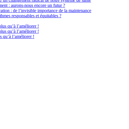
 d’un changement radical de notre système de santé
ment : aurons-nous encore un futur ?
ation : de l’invisible importance de la maintenance
hmes responsables et équitables ?
plus qu’à l’améliorer !
plus qu’à l’améliorer !
s qu’à l’améliorer !