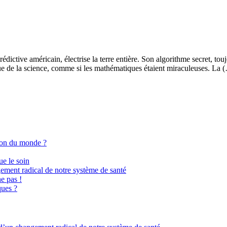
édictive américain, électrise la terre entière. Son algorithme secret, t
que de la science, comme si les mathématiques étaient miraculeuses. La 
ion du monde ?
ue le soin
gement radical de notre système de santé
e pas !
ques ?