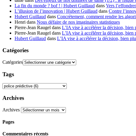
tallie
dans
Des enjeux de nos données de santé (1/2) : le risque
La fin du monde ? bof ! | Hubert Guillaud
dans
Vers l’effondre
L’illusion de l’innovation | Hubert Guillaud
dans
Contre l’innov
Hubert Guillaud
dans
Concrètement, comment rendre les algorit
Henri
dans
Nous défaire de nos imaginaires statistiques
Pierre-Jean Raugel
dans
L’IA vise à accélérer la décision, bien 
Pierre-Jean Raugel
dans
L’IA vise à accélérer la décision, bien 
Hubert Guillaud
dans
L’IA vise à accélérer la décision, bien plu
Catégories
Catégories
Tags
Archives
Archives
Pages
Commentaires récents