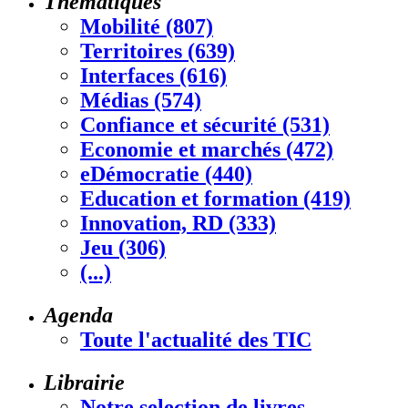
Thématiques
Mobilité (807)
Territoires (639)
Interfaces (616)
Médias (574)
Confiance et sécurité (531)
Economie et marchés (472)
eDémocratie (440)
Education et formation (419)
Innovation, RD (333)
Jeu (306)
(...)
Agenda
Toute l'actualité des TIC
Librairie
Notre selection de livres