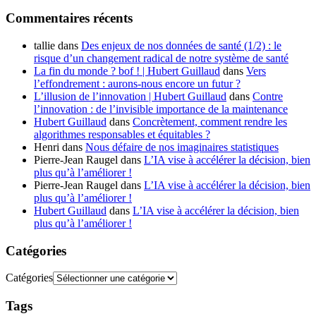
Commentaires récents
tallie
dans
Des enjeux de nos données de santé (1/2) : le
risque d’un changement radical de notre système de santé
La fin du monde ? bof ! | Hubert Guillaud
dans
Vers
l’effondrement : aurons-nous encore un futur ?
L’illusion de l’innovation | Hubert Guillaud
dans
Contre
l’innovation : de l’invisible importance de la maintenance
Hubert Guillaud
dans
Concrètement, comment rendre les
algorithmes responsables et équitables ?
Henri
dans
Nous défaire de nos imaginaires statistiques
Pierre-Jean Raugel
dans
L’IA vise à accélérer la décision, bien
plus qu’à l’améliorer !
Pierre-Jean Raugel
dans
L’IA vise à accélérer la décision, bien
plus qu’à l’améliorer !
Hubert Guillaud
dans
L’IA vise à accélérer la décision, bien
plus qu’à l’améliorer !
Catégories
Catégories
Tags