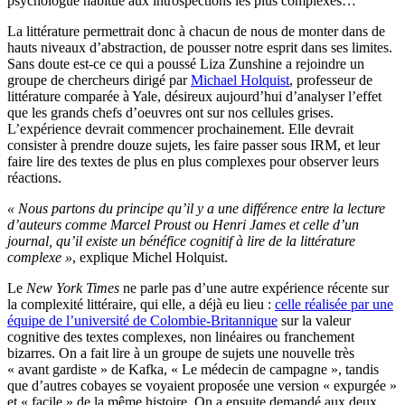
psychologue habitué aux introspections les plus complexes…
La littérature permettrait donc à chacun de nous de monter dans de
hauts niveaux d’abstraction, de pousser notre esprit dans ses limites.
Sans doute est-ce ce qui a poussé Liza Zunshine a rejoindre un
groupe de chercheurs dirigé par
Michael Holquist
, professeur de
littérature comparée à Yale, désireux aujourd’hui d’analyser l’effet
que les grands chefs d’oeuvres ont sur nos cellules grises.
L’expérience devrait commencer prochainement. Elle devrait
consister à prendre douze sujets, les faire passer sous IRM, et leur
faire lire des textes de plus en plus complexes pour observer leurs
réactions.
« Nous partons du principe qu’il y a une différence entre la lecture
d’auteurs comme Marcel Proust ou Henri James et celle d’un
journal, qu’il existe un bénéfice cognitif à lire de la littérature
complexe »
, explique Michel Holquist.
Le
New York Times
ne parle pas d’une autre expérience récente sur
la complexité littéraire, qui elle, a déjà eu lieu :
celle réalisée par une
équipe de l’université de Colombie-Britannique
sur la valeur
cognitive des textes complexes, non linéaires ou franchement
bizarres. On a fait lire à un groupe de sujets une nouvelle très
« avant gardiste » de Kafka, « Le médecin de campagne », tandis
que d’autres cobayes se voyaient proposée une version « expurgée »
et « facile » de la même histoire. On a ensuite demandé aux deux