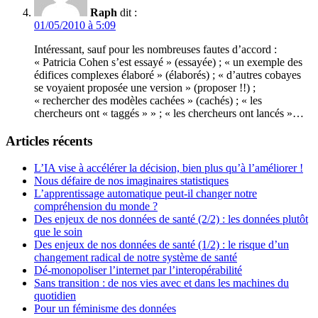
Raph
dit :
01/05/2010 à 5:09
Intéressant, sauf pour les nombreuses fautes d’accord :
« Patricia Cohen s’est essayé » (essayée) ; « un exemple des
édifices complexes élaboré » (élaborés) ; « d’autres cobayes
se voyaient proposée une version » (proposer !!) ;
« rechercher des modèles cachées » (cachés) ; « les
chercheurs ont « taggés » » ; « les chercheurs ont lancés »…
Articles récents
L’IA vise à accélérer la décision, bien plus qu’à l’améliorer !
Nous défaire de nos imaginaires statistiques
L’apprentissage automatique peut-il changer notre
compréhension du monde ?
Des enjeux de nos données de santé (2/2) : les données plutôt
que le soin
Des enjeux de nos données de santé (1/2) : le risque d’un
changement radical de notre système de santé
Dé-monopoliser l’internet par l’interopérabilité
Sans transition : de nos vies avec et dans les machines du
quotidien
Pour un féminisme des données