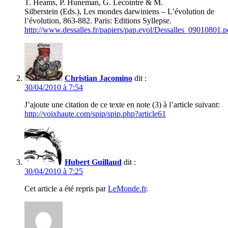
T. Heams, P. Huneman, G. Lecointre & M.
Silberstein (Eds.), Les mondes darwiniens – L’évolution de
l’évolution, 863-882. Paris: Editions Syllepse.
http://www.dessalles.fr/papiers/pap.evol/Dessalles_09010801.p
Christian Jacomino
dit :
30/04/2010 à 7:54
J’ajoute une citation de ce texte en note (3) à l’article suivant:
http://voixhaute.com/spip/spip.php?article61
Hubert Guillaud
dit :
30/04/2010 à 7:25
Cet article a été repris par
LeMonde.fr
.