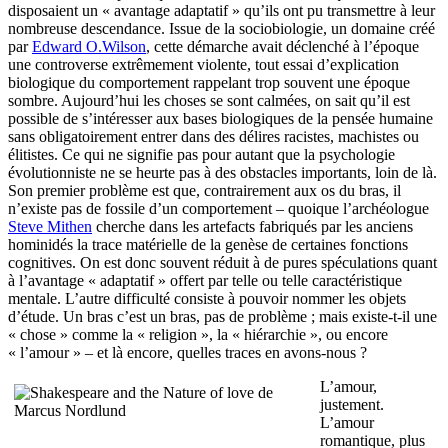
disposaient un « avantage adaptatif » qu’ils ont pu transmettre à leur
nombreuse descendance. Issue de la sociobiologie, un domaine créé
par
Edward O.Wilson
, cette démarche avait déclenché à l’époque
une controverse extrêmement violente, tout essai d’explication
biologique du comportement rappelant trop souvent une époque
sombre. Aujourd’hui les choses se sont calmées, on sait qu’il est
possible de s’intéresser aux bases biologiques de la pensée humaine
sans obligatoirement entrer dans des délires racistes, machistes ou
élitistes. Ce qui ne signifie pas pour autant que la psychologie
évolutionniste ne se heurte pas à des obstacles importants, loin de là.
Son premier problème est que, contrairement aux os du bras, il
n’existe pas de fossile d’un comportement – quoique l’archéologue
Steve Mithen
cherche dans les artefacts fabriqués par les anciens
hominidés la trace matérielle de la genèse de certaines fonctions
cognitives. On est donc souvent réduit à de pures spéculations quant
à l’avantage « adaptatif » offert par telle ou telle caractéristique
mentale. L’autre difficulté consiste à pouvoir nommer les objets
d’étude. Un bras c’est un bras, pas de problème ; mais existe-t-il une
« chose » comme la « religion », la « hiérarchie », ou encore
« l’amour » – et là encore, quelles traces en avons-nous ?
L’amour,
justement.
L’amour
romantique, plus