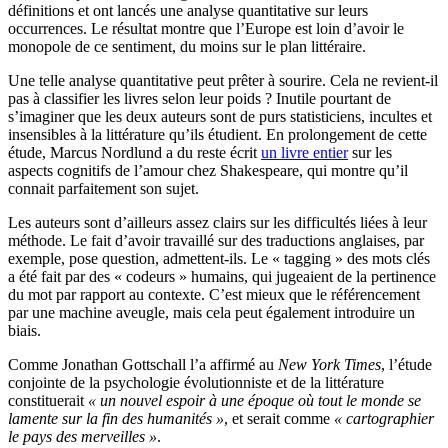
définitions et ont lancés une analyse quantitative sur leurs
occurrences. Le résultat montre que l’Europe est loin d’avoir le
monopole de ce sentiment, du moins sur le plan littéraire.
Une telle analyse quantitative peut prêter à sourire. Cela ne revient-il
pas à classifier les livres selon leur poids ? Inutile pourtant de
s’imaginer que les deux auteurs sont de purs statisticiens, incultes et
insensibles à la littérature qu’ils étudient. En prolongement de cette
étude, Marcus Nordlund a du reste écrit
un livre entier
sur les
aspects cognitifs de l’amour chez Shakespeare, qui montre qu’il
connait parfaitement son sujet.
Les auteurs sont d’ailleurs assez clairs sur les difficultés liées à leur
méthode. Le fait d’avoir travaillé sur des traductions anglaises, par
exemple, pose question, admettent-ils. Le « tagging » des mots clés
a été fait par des « codeurs » humains, qui jugeaient de la pertinence
du mot par rapport au contexte. C’est mieux que le référencement
par une machine aveugle, mais cela peut également introduire un
biais.
Comme Jonathan Gottschall l’a affirmé au
New York Times
, l’étude
conjointe de la psychologie évolutionniste et de la littérature
constituerait
« un nouvel espoir à une époque où tout le monde se
lamente sur la fin des humanités »
, et serait comme
« cartographier
le pays des merveilles »
.