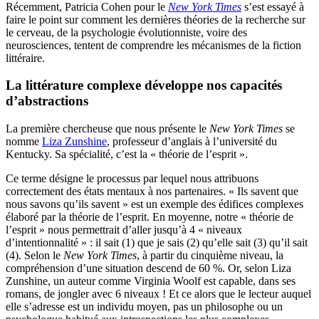
Récemment, Patricia Cohen pour le
New York Times
s’est essayé à
faire le point sur comment les dernières théories de la recherche sur
le cerveau, de la psychologie évolutionniste, voire des
neurosciences, tentent de comprendre les mécanismes de la fiction
littéraire.
La littérature complexe développe nos capacités
d’abstractions
La première chercheuse que nous présente le
New York Times
se
nomme
Liza Zunshine
, professeur d’anglais à l’université du
Kentucky. Sa spécialité, c’est la « théorie de l’esprit ».
Ce terme désigne le processus par lequel nous attribuons
correctement des états mentaux à nos partenaires. « Ils savent que
nous savons qu’ils savent » est un exemple des édifices complexes
élaboré par la théorie de l’esprit. En moyenne, notre « théorie de
l’esprit » nous permettrait d’aller jusqu’à 4 « niveaux
d’intentionnalité » : il sait (1) que je sais (2) qu’elle sait (3) qu’il sait
(4). Selon le
New York Times
, à partir du cinquième niveau, la
compréhension d’une situation descend de 60 %. Or, selon Liza
Zunshine, un auteur comme Virginia Woolf est capable, dans ses
romans, de jongler avec 6 niveaux ! Et ce alors que le lecteur auquel
elle s’adresse est un individu moyen, pas un philosophe ou un