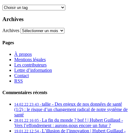
Archives
Archives
Pages
À propos
Mentions légales
Les contributeurs
Lettre d’information
Contact
RSS
Commentaires récents
tallie -
Des enjeux de nos données de santé
14.02.22 23:43 -
(1/2) : le risque d’un changement radical de notre système de
santé
La fin du monde ? bof ! | Hubert Guillaud -
28.01.22 16:05 -
Vers l’effondrement : aurons-nous encore un futur ?
L’illusion de l’innovation | Hubert Guillaud -
19.01.22 12:54 -