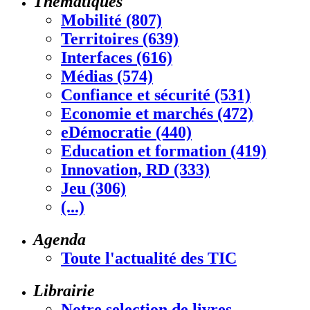
Thématiques
Mobilité (807)
Territoires (639)
Interfaces (616)
Médias (574)
Confiance et sécurité (531)
Economie et marchés (472)
eDémocratie (440)
Education et formation (419)
Innovation, RD (333)
Jeu (306)
(...)
Agenda
Toute l'actualité des TIC
Librairie
Notre selection de livres