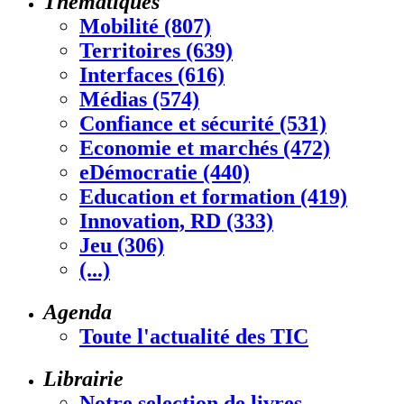
Thématiques
Mobilité (807)
Territoires (639)
Interfaces (616)
Médias (574)
Confiance et sécurité (531)
Economie et marchés (472)
eDémocratie (440)
Education et formation (419)
Innovation, RD (333)
Jeu (306)
(...)
Agenda
Toute l'actualité des TIC
Librairie
Notre selection de livres