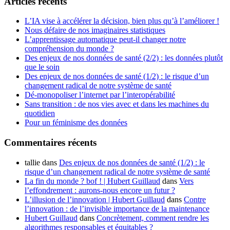
Articles récents
L’IA vise à accélérer la décision, bien plus qu’à l’améliorer !
Nous défaire de nos imaginaires statistiques
L’apprentissage automatique peut-il changer notre
compréhension du monde ?
Des enjeux de nos données de santé (2/2) : les données plutôt
que le soin
Des enjeux de nos données de santé (1/2) : le risque d’un
changement radical de notre système de santé
Dé-monopoliser l’internet par l’interopérabilité
Sans transition : de nos vies avec et dans les machines du
quotidien
Pour un féminisme des données
Commentaires récents
tallie
dans
Des enjeux de nos données de santé (1/2) : le
risque d’un changement radical de notre système de santé
La fin du monde ? bof ! | Hubert Guillaud
dans
Vers
l’effondrement : aurons-nous encore un futur ?
L’illusion de l’innovation | Hubert Guillaud
dans
Contre
l’innovation : de l’invisible importance de la maintenance
Hubert Guillaud
dans
Concrètement, comment rendre les
algorithmes responsables et équitables ?